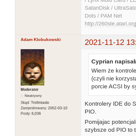
SatanDisk / UltraSat
Dots / PAM Net
http://260ste.atari.or
Adam Klobukowski
2021-11-12 13
Cyprian napisał
Wiem że kontrole
(czyli nie korzy
porcie ACSI by s
Moderator
Nieaktywny
Kontrolery IDE do S
Skąd:
Trollmiasto
Zarejestrowany:
2002-03-10
PIO.
Posty:
6,036
Pomijajac potencjal
szybsze od PIO to t