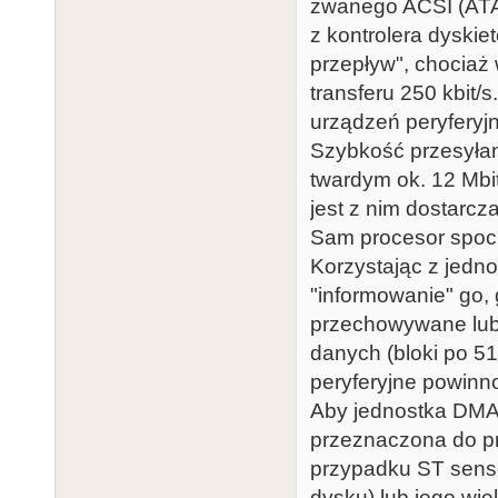
zwanego ACSI (ATAR
z kontrolera dyskie
przepływ", chocia
transferu 250 kbit/
urządzeń peryferyjn
Szybkość przesyłan
twardym ok. 12 Mbit 
jest z nim dostarcza
Sam procesor spocił
Korzystając z jedno
"informowanie" go, 
przechowywane lub 
danych (bloki po 51
peryferyjne powinn
Aby jednostka DMA 
przeznaczona do pr
przypadku ST senso
dysku) lub jego wie