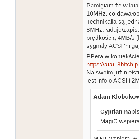
Pamiętam że w lata
10MHz, co dawałoby
Technikalia są jed
8MHz, ładuje/zapis
prędkością 4MB/s (
sygnały ACSI 'miga
PPera w kontekście 
https://atari.8bitch
Na swoim już nieist
jest info o ACSI i 
Adam Klobukows
Cyprian napis
MagiC wspiera
MiNT wspiera 'w t