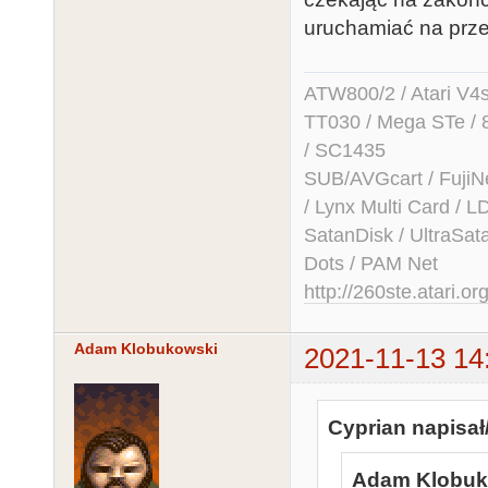
uruchamiać na prz
ATW800/2 / Atari V4sa 
TT030 / Mega STe / 
/ SC1435
SUB/AVGcart / FujiN
/ Lynx Multi Card /
SatanDisk / UltraSat
Dots / PAM Net
http://260ste.atari.or
Adam Klobukowski
2021-11-13 14
Cyprian napisał
Adam Klobuko