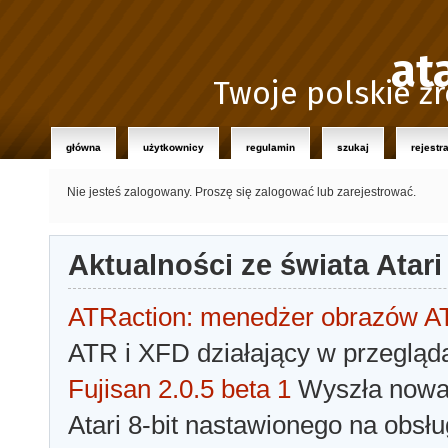
at
Twoje polskie źr
główna
użytkownicy
regulamin
szukaj
rejestr
Nie jesteś zalogowany.
Proszę się zalogować lub zarejestrować.
Aktualności ze świata Atari
ATRaction: menedżer obrazów 
ATR i XFD działający w przegląda
Fujisan 2.0.5 beta 1
Wyszła nowa 
Atari 8-bit nastawionego na obsłu