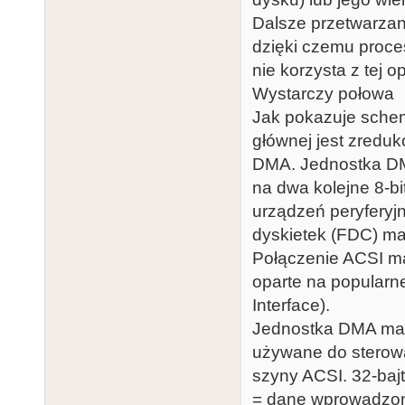
Dalsze przetwarzan
dzięki czemu proce
nie korzysta z tej opc
Wystarczy połowa
Jak pokazuje schem
głównej jest zreduk
DMA. Jednostka DM
na dwa kolejne 8-bi
urządzeń peryferyjn
dyskietek (FDC) ma 
Połączenie ACSI ma
oparte na popularn
Interface).
Jednostka DMA ma 
używane do sterowa
szyny ACSI. 32-bajt
= dane wprowadzone