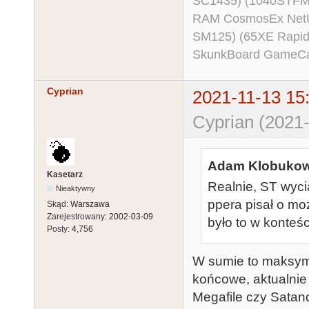
SC1435) (1040STFM
RAM CosmosEx NetU
SM125) (65XE Rapi
SkunkBoard GameCart
Cyprian
2021-11-13 15
Cyprian (2021-
Adam Klobukows
Kasetarz
Realnie, ST wyc
Nieaktywny
ppera pisał o moż
Skąd:
Warszawa
Zarejestrowany:
2002-03-09
było to w konteśc
Posty:
4,756
W sumie to maksyma
końcowe, aktualnie
Megafile czy Satand