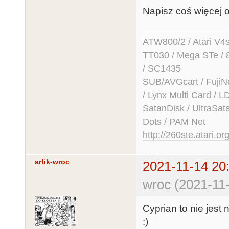
Napisz coś więcej 
ATW800/2 / Atari V4sa 
TT030 / Mega STe / 
/ SC1435
SUB/AVGcart / FujiN
/ Lynx Multi Card /
SatanDisk / UltraSat
Dots / PAM Net
http://260ste.atari.or
artik-wroc
2021-11-14 20
wroc (2021-11-
Cyprian to nie jest
:)