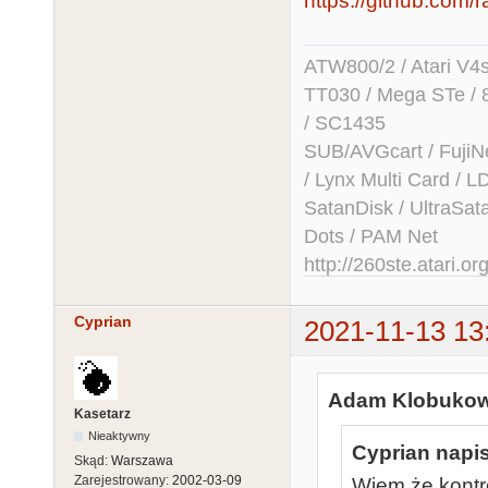
https://github.com/r
ATW800/2 / Atari V4sa 
TT030 / Mega STe / 
/ SC1435
SUB/AVGcart / FujiN
/ Lynx Multi Card /
SatanDisk / UltraSat
Dots / PAM Net
http://260ste.atari.or
Cyprian
2021-11-13 13
Adam Klobukows
Kasetarz
Nieaktywny
Cyprian napis
Skąd:
Warszawa
Zarejestrowany:
2002-03-09
Wiem że kontr