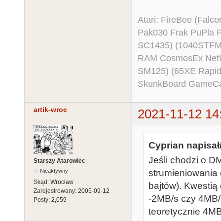
Atari: FireBee (Fal
Pak030 Frak PuPla
SC1435) (1040STFM
RAM CosmosEx NetU
SM125) (65XE Rapi
SkunkBoard GameCart
artik-wroc
2021-11-12 14
Cyprian napisał
Jeśli chodzi o 
Starszy Atarowiec
Nieaktywny
strumieniowania 
Skąd:
Wrocław
bajtów). Kwestią
Zarejestrowany:
2005-09-12
-2MB/s czy 4MB/
Posty:
2,059
teoretycznie 4MB