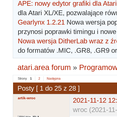
APE: nowy edytor grafiki dla Atari
dla Atari XL/XE, pozwalające rów
Gearlynx 1.2.21
Nowa wersja popu
przynosi poprawki timingu i nowe
Nowa wersja DitherLab wraz z źr
do formatów .MIC, .GR8, .GR9 o
atari.area forum
»
Programowa
Strony
1
2
Następna
Posty [ 1 do 25 z 28 ]
artik-wroc
2021-11-12 12
wroc (2021-11-