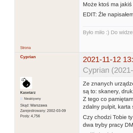
Może ktoś ma jakiś
EDIT: Źle napisałem
Było miło :) Do widze
Strona
Cyprian
2021-11-12 13
Cyprian (2021-
Ze znanych urządze
są to: skanery, dru
Kasetarz
Z tego co pamięta
Nieaktywny
Skąd:
Warszawa
zdalny pulpit, kart
Zarejestrowany:
2002-03-09
Czy chodzi Tobie t
Posty:
4,756
dwa tryby pracy DM