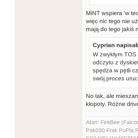
MiNT wspiera 'w teor
więc nic tego nie u
mają do tego jakiś
Cyprian napisał
W zwykłym TOS te
odczytu z dyski
spędza w pętli c
swój proces uru
No tak, ale mieszan
kłopoty. Różne drive
Atari: FireBee (Fal
Pak030 Frak PuPla