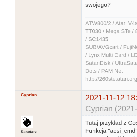
swojego?
ATW800/2 / Atari V4sa 
TT030 / Mega STe / 
/ SC1435
SUB/AVGcart / FujiN
/ Lynx Multi Card /
SatanDisk / UltraSat
Dots / PAM Net
http://260ste.atari.or
Cyprian
2021-11-12 18
Cyprian (2021-
Tutaj przykład z C
Funkcja "acsi_cmd"
Kasetarz