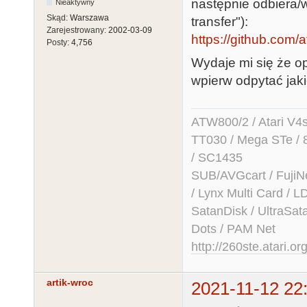
następnie odbiera/
Nieaktywny
Skąd:
Warszawa
transfer"):
Zarejestrowany:
2002-03-09
https://github.com/at
Posty:
4,756
Wydaje mi się że o
wpierw odpytać jak
ATW800/2 / Atari V4sa 
TT030 / Mega STe / 
/ SC1435
SUB/AVGcart / FujiN
/ Lynx Multi Card /
SatanDisk / UltraSat
Dots / PAM Net
http://260ste.atari.or
artik-wroc
2021-11-12 22