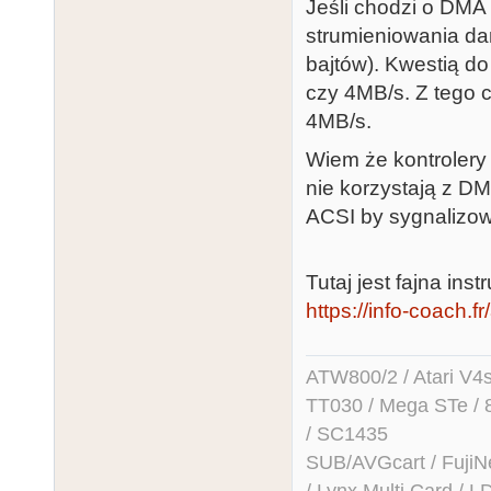
Jeśli chodzi o DM
strumieniowania da
bajtów). Kwestią d
czy 4MB/s. Z tego 
4MB/s.
Wiem że kontrolery
nie korzystają z D
ACSI by sygnalizow
Tutaj jest fajna in
https://info-coach.f
ATW800/2 / Atari V4sa 
TT030 / Mega STe / 
/ SC1435
SUB/AVGcart / FujiN
/ Lynx Multi Card /