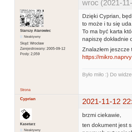
wroc (2021-11-
Dzięki Cyprian, bę
to może i tu się uda 
To ma być karta któr
Starszy Atarowiec
Nieaktywny
napiszę dokładnie 
Skąd:
Wrocław
Znalazłem jeszcze 
Zarejestrowany:
2005-09-12
Posty:
2,059
https://mikro.nap
Było miło :) Do widze
Strona
Cyprian
2021-11-12 22
brzmi ciekawie,
Kasetarz
ten dokument jest 
Nieaktywny