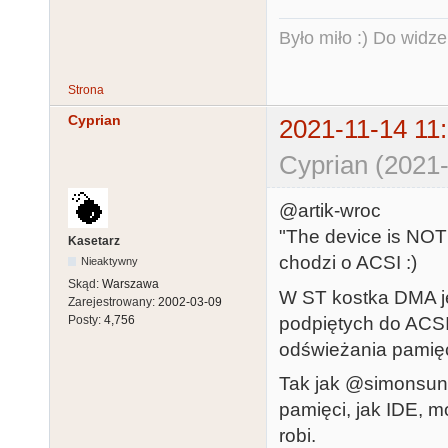
Było miło :) Do widze
Strona
Cyprian
2021-11-14 11
Cyprian (2021-
@artik-wroc
"The device is NOT
Kasetarz
chodzi o ACSI :)
Nieaktywny
Skąd:
Warszawa
W ST kostka DMA je
Zarejestrowany:
2002-03-09
podpiętych do ACS
Posty:
4,756
odświeżania pamięc
Tak jak @simonsun
pamięci, jak IDE, 
robi.