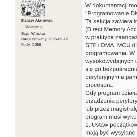
W dokumentacji mo
"Programowanie 
Ta sekcja zawiera 
Starszy Atarowiec
Nieaktywny
(Direct Memory Acc
Skąd:
Wrocław
w praktyce zaangaż
Zarejestrowany:
2005-09-12
STF i DMA, MCU dla 
Posty:
2,059
programowania. W p
wysokowydajnych ur
się do bezpośredn
peryferyjnym a pam
procesora.
Gdy program dział
urządzenia peryfe
lub przez magistral
program musi wyko
1. Ustaw początkow
mają być wysyłane 