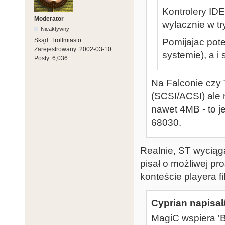
Kontrolery ID
Moderator
wylacznie w tr
Nieaktywny
Pomijajac pot
Skąd:
Trollmiasto
Zarejestrowany:
2002-03-10
systemie), a i
Posty:
6,036
Na Falconie czy
(SCSI/ACSI) ale 
nawet 4MB - to je
68030.
Realnie, ST wyciąg
pisał o możliwej pro
konteście playera f
Cyprian napisał
MagiC wspiera '