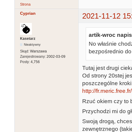
Strona
Cyprian
2021-11-12 15
artik-wroc napis
Kasetarz
No właśnie chodz
Nieaktywny
bezpośrednio do 
Skąd:
Warszawa
Zarejestrowany:
2002-03-09
Posty:
4,756
Tutaj jest drugi c
Od strony 20stej j
poszczególne kroki
http://fr.meric.free
Rzuć okiem czy to 
Przychodzi mi do g
Swoją drogą, chce
zewnętrznego (takie