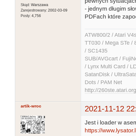
pewnych sytuacjach
Skąd:
Warszawa
- jednym długim sł
Zarejestrowany:
2002-03-09
PDFach które zapo
Posty:
4,756
ATW800/2 / Atari V4sa 
TT030 / Mega STe / 
/ SC1435
SUB/AVGcart / FujiN
/ Lynx Multi Card /
SatanDisk / UltraSat
Dots / PAM Net
http://260ste.atari.or
artik-wroc
2021-11-12 22
Jest i loader w ase
https://www.lysator