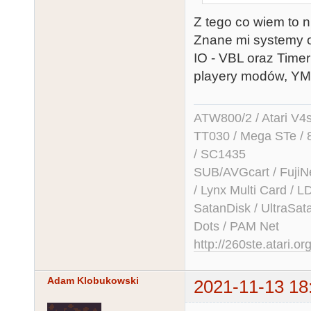
Z tego co wiem to 
Znane mi systemy o
IO - VBL oraz Time
playery modów, YM 
ATW800/2 / Atari V4sa 
TT030 / Mega STe / 
/ SC1435
SUB/AVGcart / FujiN
/ Lynx Multi Card /
SatanDisk / UltraSat
Dots / PAM Net
http://260ste.atari.or
Adam Klobukowski
2021-11-13 18