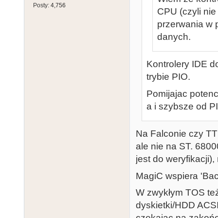
Posty:
4,756
CPU (czyli ni
przerwania w p
danych.
Kontrolery IDE d
trybie PIO.
Pomijajac potenc
a i szybsze od PI
Na Falconie czy TT
ale nie na ST. 680
jest do weryfikacji
MagiC wspiera 'Ba
W zwykłym TOS też 
dyskietki/HDD ACSI
czekając na zakońc