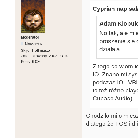
Cyprian napisał
Adam Klobuko
No tak, ale mi
Moderator
proszenie się 
Nieaktywny
działają.
Skąd:
Trollmiasto
Zarejestrowany:
2002-03-10
Posty:
6,036
Z tego co wiem t
IO. Znane mi sys
podczas IO - VB
to też różne pla
Cubase Audio).
Chodziło mi o mies
dlatego że TOS i d