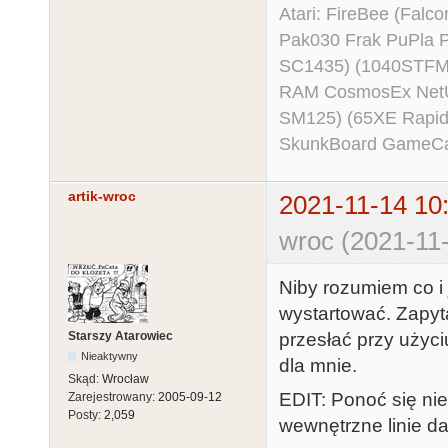
Atari: FireBee (Fal
Pak030 Frak PuPla
SC1435) (1040STFM
RAM CosmosEx NetU
SM125) (65XE Rapi
SkunkBoard GameCart
artik-wroc
2021-11-14 10
wroc (2021-11-
Niby rozumiem co i 
wystartować. Zapyt
przesłać przy użyc
Starszy Atarowiec
Nieaktywny
dla mnie.
Skąd:
Wrocław
EDIT: Ponoć się nie
Zarejestrowany:
2005-09-12
Posty:
2,059
wewnętrzne linie d