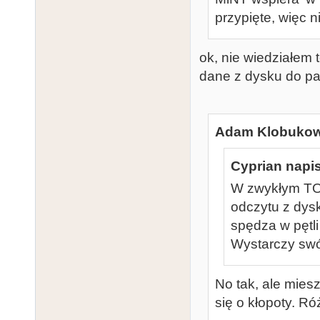
przypięte, więc n
ok, nie wiedziałem 
dane z dysku do pam
Adam Klobukows
Cyprian napis
W zwykłym TOS
odczytu z dys
spędza w pętl
Wystarczy swó
No tak, ale mies
się o kłopoty. Ró