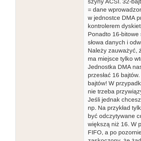
szyny ACSI. 32-bajt
= dane wprowadzone
w jednostce DMA p
kontrolerem dyskiet
Ponadto 16-bitowe 
słowa danych i odwr
Należy zauważyć, ż
ma miejsce tylko wt
Jednostka DMA nast
przesłać 16 bajtów
bajtów! W przypadk
nie trzeba przywiąz
Jeśli jednak chcesz
np. Na przykład tyl
być odczytywane co 
większą niż 16. W 
FIFO, a po pozorni
zaskoczony, że żad