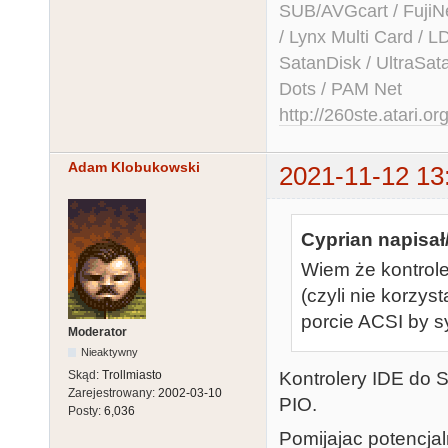
SUB/AVGcart / FujiN
/ Lynx Multi Card /
SatanDisk / UltraSat
Dots / PAM Net
http://260ste.atari.or
Adam Klobukowski
2021-11-12 13
Cyprian napisał
Wiem że kontrole
(czyli nie korzy
porcie ACSI by s
Moderator
Nieaktywny
Kontrolery IDE do S
Skąd:
Trollmiasto
Zarejestrowany:
2002-03-10
PIO.
Posty:
6,036
Pomijajac potencjal