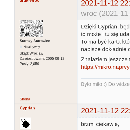
artik-wroc
2021-11-12 22
wroc (2021-11-
Dzięki Cyprian, bę
to może i tu się uda 
To ma być karta któr
Starszy Atarowiec
Nieaktywny
napiszę dokładnie 
Skąd:
Wrocław
Znalazłem jeszcze 
Zarejestrowany:
2005-09-12
Posty:
2,059
https://mikro.nap
Było miło :) Do widze
Strona
Cyprian
2021-11-12 22
brzmi ciekawie,