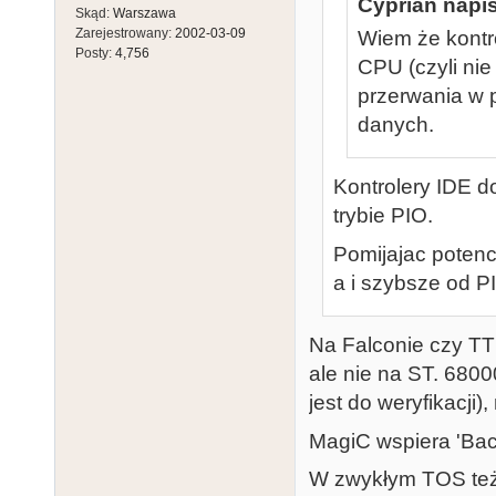
Cyprian napis
Skąd:
Warszawa
Zarejestrowany:
2002-03-09
Wiem że kontr
Posty:
4,756
CPU (czyli ni
przerwania w p
danych.
Kontrolery IDE d
trybie PIO.
Pomijajac potenc
a i szybsze od PI
Na Falconie czy TT
ale nie na ST. 680
jest do weryfikacji
MagiC wspiera 'Ba
W zwykłym TOS też 