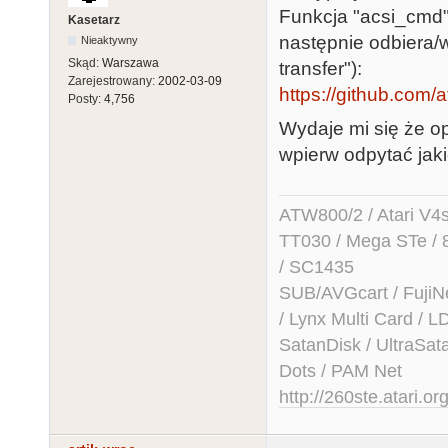
Funkcja "acsi_cmd"
Kasetarz
następnie odbiera/
Nieaktywny
Skąd:
Warszawa
transfer"):
Zarejestrowany:
2002-03-09
https://github.com/at
Posty:
4,756
Wydaje mi się że o
wpierw odpytać jak
ATW800/2 / Atari V4sa 
TT030 / Mega STe / 
/ SC1435
SUB/AVGcart / FujiN
/ Lynx Multi Card /
SatanDisk / UltraSat
Dots / PAM Net
http://260ste.atari.or