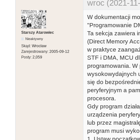
wroc (2021-11-
W dokumentacji mo
"Programowanie 
Ta sekcja zawiera 
Starszy Atarowiec
Nieaktywny
(Direct Memory Acc
Skąd:
Wrocław
w praktyce zaangaż
Zarejestrowany:
2005-09-12
STF i DMA, MCU dla 
Posty:
2,059
programowania. W p
wysokowydajnych ur
się do bezpośredn
peryferyjnym a pam
procesora.
Gdy program dział
urządzenia peryfe
lub przez magistral
program musi wyko
1. Ustaw początkow