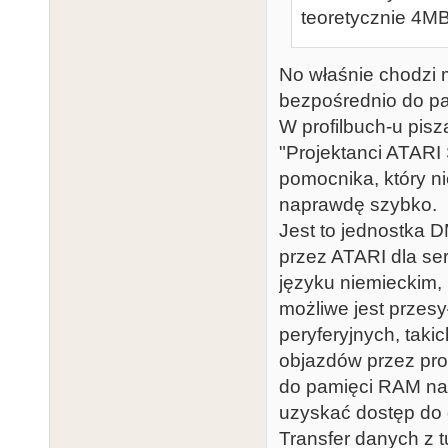
teoretycznie 4MB
No właśnie chodzi m
bezpośrednio do pa
W profilbuch-u piszą
"Projektanci ATARI
pomocnika, który nie
naprawdę szybko.
Jest to jednostka 
przez ATARI dla se
języku niemieckim,
możliwe jest przesy
peryferyjnych, takic
objazdów przez pro
do pamięci RAM na 
uzyskać dostęp do
Transfer danych z 