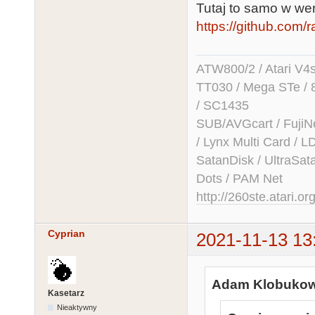
Tutaj to samo w w
https://github.com/r
ATW800/2 / Atari V4sa 
TT030 / Mega STe / 
/ SC1435
SUB/AVGcart / FujiN
/ Lynx Multi Card /
SatanDisk / UltraSat
Dots / PAM Net
http://260ste.atari.or
Cyprian
2021-11-13 13
Adam Klobukows
Kasetarz
Nieaktywny