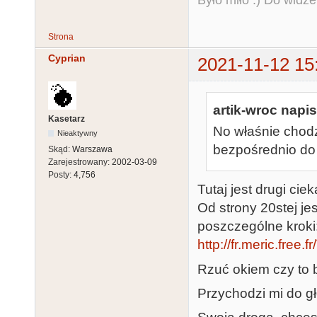
Było miło :) Do widze
Strona
Cyprian
2021-11-12 15
artik-wroc napis
Kasetarz
No właśnie chodz
Nieaktywny
bezpośrednio do 
Skąd:
Warszawa
Zarejestrowany:
2002-03-09
Posty:
4,756
Tutaj jest drugi c
Od strony 20stej j
poszczególne kroki
http://fr.meric.free
Rzuć okiem czy to 
Przychodzi mi do g