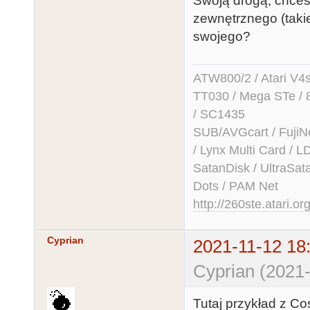
Swoją drogą, chce
zewnętrznego (takie
swojego?
ATW800/2 / Atari V4sa 
TT030 / Mega STe / 
/ SC1435
SUB/AVGcart / FujiN
/ Lynx Multi Card /
SatanDisk / UltraSat
Dots / PAM Net
http://260ste.atari.or
Cyprian
2021-11-12 18
Cyprian (2021-
Tutaj przykład z C