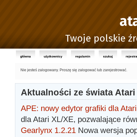
at
Twoje polskie źr
główna
użytkownicy
regulamin
szukaj
rejestr
Nie jesteś zalogowany.
Proszę się zalogować lub zarejestrować.
Aktualności ze świata Atari
APE: nowy edytor grafiki dla Atari
dla Atari XL/XE, pozwalające rów
Gearlynx 1.2.21
Nowa wersja popu