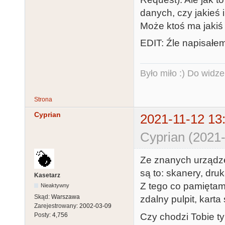
danych, czy jakieś
Może ktoś ma jakiś
EDIT: Źle napisałem
Było miło :) Do widze
Strona
Cyprian
2021-11-12 13
Cyprian (2021-
Ze znanych urządze
są to: skanery, dru
Kasetarz
Z tego co pamięta
Nieaktywny
Skąd:
Warszawa
zdalny pulpit, kart
Zarejestrowany:
2002-03-09
Czy chodzi Tobie t
Posty:
4,756