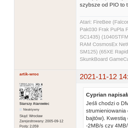
szybsze od PIO to t
Atari: FireBee (Fal
Pak030 Frak PuPla
SC1435) (1040STFM
RAM CosmosEx NetU
SM125) (65XE Rapi
SkunkBoard GameCart
artik-wroc
2021-11-12 14
Cyprian napisał
Jeśli chodzi o 
Starszy Atarowiec
Nieaktywny
strumieniowania 
Skąd:
Wrocław
bajtów). Kwestią
Zarejestrowany:
2005-09-12
-2MB/s czy 4MB/
Posty:
2,059