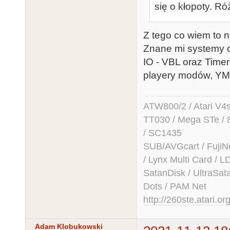
się o kłopoty. Ró
Z tego co wiem to 
Znane mi systemy o
IO - VBL oraz Time
playery modów, YM 
ATW800/2 / Atari V4sa 
TT030 / Mega STe / 
/ SC1435
SUB/AVGcart / FujiN
/ Lynx Multi Card /
SatanDisk / UltraSat
Dots / PAM Net
http://260ste.atari.or
Adam Klobukowski