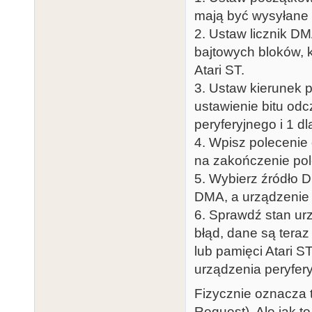
mają być wysyłane 
2. Ustaw licznik DMA
bajtowych bloków, 
Atari ST.
3. Ustaw kierunek 
ustawienie bitu od
peryferyjnego i 1 d
4. Wpisz polecenie
na zakończenie pol
5. Wybierz źródło 
DMA, a urządzenie 
6. Sprawdź stan urz
błąd, dane są tera
lub pamięci Atari S
urządzenia peryfery
Fizycznie oznacza 
Request). Ale jak t