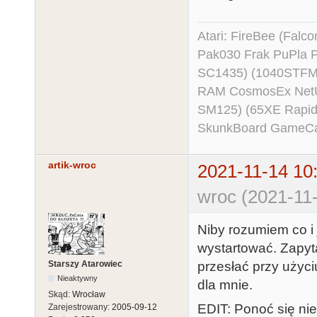
Atari: FireBee (Fal
Pak030 Frak PuPla
SC1435) (1040STFM
RAM CosmosEx NetU
SM125) (65XE Rapi
SkunkBoard GameCart
artik-wroc
2021-11-14 10
wroc (2021-11-
Niby rozumiem co i 
wystartować. Zapyt
przesłać przy użyc
Starszy Atarowiec
Nieaktywny
dla mnie.
Skąd:
Wrocław
EDIT: Ponoć się nie
Zarejestrowany:
2005-09-12