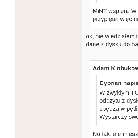
MiNT wspiera 'w t
przypięte, więc n
ok, nie wiedziałem 
dane z dysku do pam
Adam Klobukows
Cyprian napis
W zwykłym TOS
odczytu z dys
spędza w pętl
Wystarczy swó
No tak, ale mies