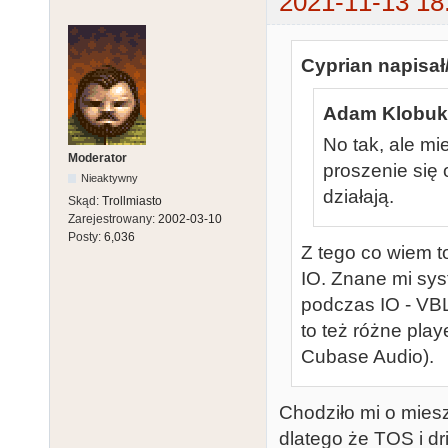
2021-11-13 18
Cyprian napisał
Adam Klobuko
No tak, ale mi
Moderator
proszenie się 
Nieaktywny
działają.
Skąd:
Trollmiasto
Zarejestrowany:
2002-03-10
Posty:
6,036
Z tego co wiem t
IO. Znane mi sys
podczas IO - VB
to też różne pla
Cubase Audio).
Chodziło mi o mies
dlatego że TOS i d