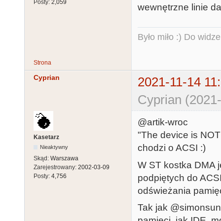
Posty:
2,059
wewnętrzne linie d
Było miło :) Do widze
Strona
Cyprian
2021-11-14 11
Cyprian (2021-
@artik-wroc
"The device is NOT
Kasetarz
chodzi o ACSI :)
Nieaktywny
Skąd:
Warszawa
W ST kostka DMA je
Zarejestrowany:
2002-03-09
podpiętych do ACS
Posty:
4,756
odświeżania pamięc
Tak jak @simonsun
pamięci, jak IDE, 