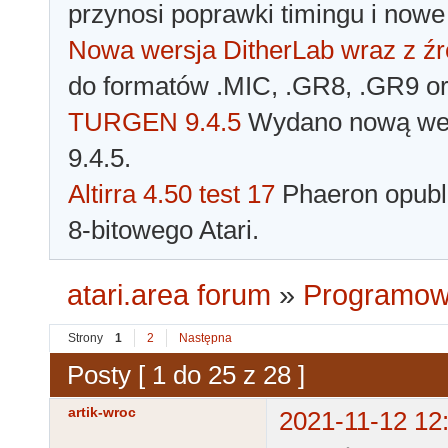
przynosi poprawki timingu i nowe
Nowa wersja DitherLab wraz z źr
do formatów .MIC, .GR8, .GR9 o
TURGEN 9.4.5
Wydano nową wer
9.4.5.
Altirra 4.50 test 17
Phaeron opubli
8-bitowego Atari.
atari.area forum
»
Programowa
Strony
1
2
Następna
Posty [ 1 do 25 z 28 ]
artik-wroc
2021-11-12 12