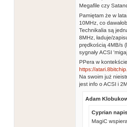
Megafile czy Satand
Pamiętam że w lata
10MHz, co dawałoby
Technikalia są jed
8MHz, ładuje/zapis
prędkością 4MB/s (
sygnały ACSI 'miga
PPera w kontekście 
https://atari.8bitch
Na swoim już nieist
jest info o ACSI i 
Adam Klobukows
Cyprian napis
MagiC wspiera