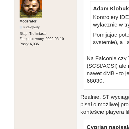
Adam Klobuko
Kontrolery ID
Moderator
wylacznie w tr
Nieaktywny
Pomijajac pot
Skąd:
Trollmiasto
Zarejestrowany:
2002-03-10
systemie), a i
Posty:
6,036
Na Falconie czy
(SCSI/ACSI) ale 
nawet 4MB - to je
68030.
Realnie, ST wyciąg
pisał o możliwej pro
konteście playera f
Cyprian napisał