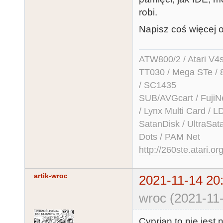
robi.
Napisz coś więcej 
ATW800/2 / Atari V4sa 
TT030 / Mega STe / 
/ SC1435
SUB/AVGcart / FujiN
/ Lynx Multi Card /
SatanDisk / UltraSat
Dots / PAM Net
http://260ste.atari.or
artik-wroc
2021-11-14 20
wroc (2021-11-
Cyprian to nie jest