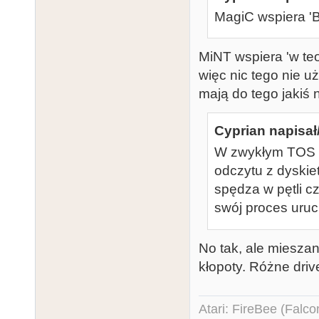
MagiC wspiera '
MiNT wspiera 'w teor
więc nic tego nie u
mają do tego jakiś
Cyprian napisał
W zwykłym TOS te
odczytu z dyski
spędza w pętli c
swój proces uru
No tak, ale mieszan
kłopoty. Różne drive
Atari: FireBee (Fal