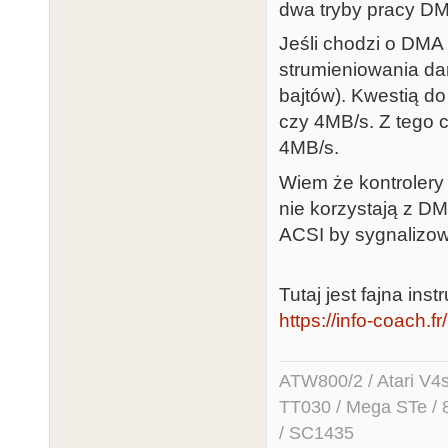
dwa tryby pracy DM
Jeśli chodzi o DM
strumieniowania da
bajtów). Kwestią d
czy 4MB/s. Z tego 
4MB/s.
Wiem że kontrolery
nie korzystają z D
ACSI by sygnalizow
Tutaj jest fajna in
https://info-coach.f
ATW800/2 / Atari V4sa 
TT030 / Mega STe / 
/ SC1435