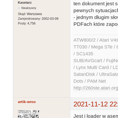
Kasetarz
ten dokument jest 
Nieaktywny
pewnych sytuacjach
Skąd:
Warszawa
- jednym długim sł
Zarejestrowany:
2002-03-09
PDFach które zapo
Posty:
4,756
ATW800/2 / Atari V4sa 
TT030 / Mega STe / 
/ SC1435
SUB/AVGcart / FujiN
/ Lynx Multi Card /
SatanDisk / UltraSat
Dots / PAM Net
http://260ste.atari.or
artik-wroc
2021-11-12 22
Jest i loader w ase