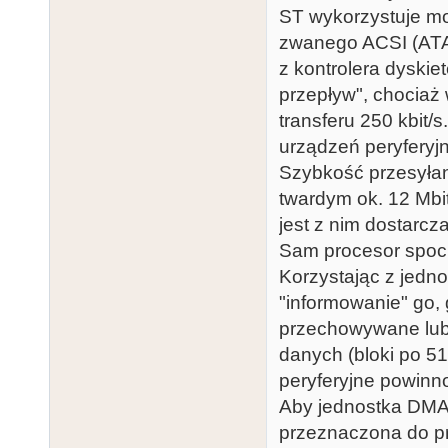
ST wykorzystuje mo
zwanego ACSI (ATAR
z kontrolera dyskie
przepływ", chocia
transferu 250 kbit/
urządzeń peryferyjn
Szybkość przesyłan
twardym ok. 12 Mbit 
jest z nim dostarcza
Sam procesor spocił
Korzystając z jedno
"informowanie" go, 
przechowywane lub 
danych (bloki po 51
peryferyjne powinn
Aby jednostka DMA 
przeznaczona do pr