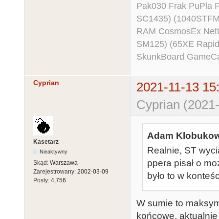
Pak030 Frak PuPla
SC1435) (1040STFM
RAM CosmosEx NetU
SM125) (65XE Rapi
SkunkBoard GameCart
Cyprian
2021-11-13 15
Cyprian (2021-
Adam Klobukows
Kasetarz
Realnie, ST wyc
Nieaktywny
ppera pisał o moż
Skąd:
Warszawa
Zarejestrowany:
2002-03-09
było to w konteśc
Posty:
4,756
W sumie to maksyma
końcowe, aktualnie