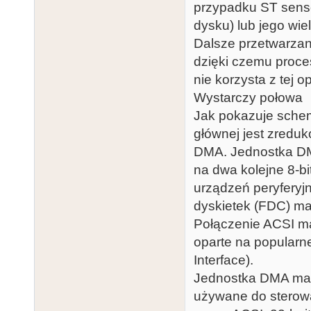
przypadku ST senso
dysku) lub jego wie
Dalsze przetwarzan
dzięki czemu proce
nie korzysta z tej opc
Wystarczy połowa
Jak pokazuje schem
głównej jest zreduk
DMA. Jednostka DM
na dwa kolejne 8-bi
urządzeń peryferyjn
dyskietek (FDC) ma 
Połączenie ACSI ma
oparte na popularn
Interface).
Jednostka DMA ma 
używane do sterowa