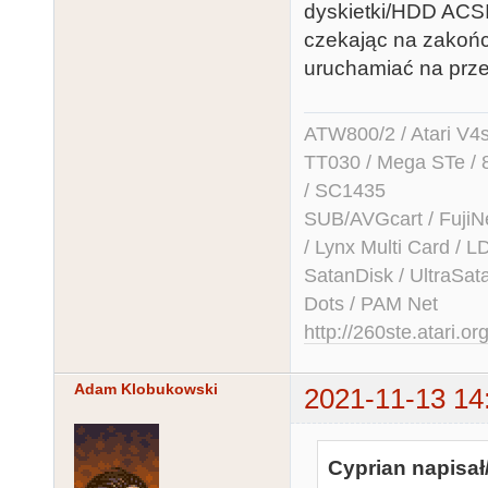
dyskietki/HDD ACSI
czekając na zakońc
uruchamiać na prz
ATW800/2 / Atari V4sa 
TT030 / Mega STe / 
/ SC1435
SUB/AVGcart / FujiN
/ Lynx Multi Card /
SatanDisk / UltraSat
Dots / PAM Net
http://260ste.atari.or
Adam Klobukowski
2021-11-13 14
Cyprian napisał