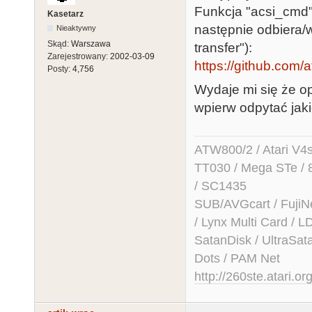
Funkcja "acsi_cmd"
Kasetarz
następnie odbiera/
Nieaktywny
Skąd:
Warszawa
transfer"):
Zarejestrowany:
2002-03-09
https://github.com/at
Posty:
4,756
Wydaje mi się że o
wpierw odpytać jak
ATW800/2 / Atari V4sa 
TT030 / Mega STe / 
/ SC1435
SUB/AVGcart / FujiN
/ Lynx Multi Card /
SatanDisk / UltraSat
Dots / PAM Net
http://260ste.atari.or