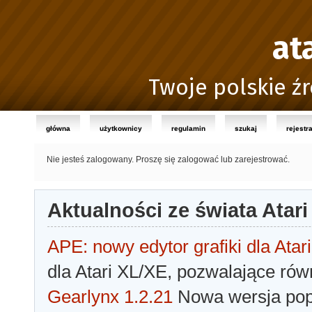
at
Twoje polskie źr
główna
użytkownicy
regulamin
szukaj
rejestr
Nie jesteś zalogowany.
Proszę się zalogować lub zarejestrować.
Aktualności ze świata Atari
APE: nowy edytor grafiki dla Atari
dla Atari XL/XE, pozwalające rów
Gearlynx 1.2.21
Nowa wersja popu