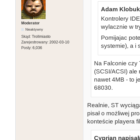
Adam Klobuko
Kontrolery ID
Moderator
wylacznie w tr
Nieaktywny
Pomijajac pot
Skąd:
Trollmiasto
Zarejestrowany:
2002-03-10
systemie), a i
Posty:
6,036
Na Falconie czy
(SCSI/ACSI) ale 
nawet 4MB - to je
68030.
Realnie, ST wyciąg
pisał o możliwej pro
konteście playera f
Cyprian napisał