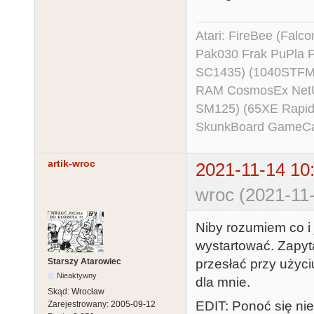
Atari: FireBee (Fal
Pak030 Frak PuPla
SC1435) (1040STFM
RAM CosmosEx NetU
SM125) (65XE Rapi
SkunkBoard GameCart
artik-wroc
2021-11-14 10
wroc (2021-11-
Niby rozumiem co i 
wystartować. Zapyt
przesłać przy użyc
Starszy Atarowiec
Nieaktywny
dla mnie.
Skąd:
Wrocław
EDIT: Ponoć się nie
Zarejestrowany:
2005-09-12