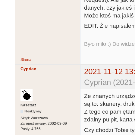
danych, czy jakieś
Może ktoś ma jakiś
EDIT: Źle napisałem
Było miło :) Do widze
Strona
Cyprian
2021-11-12 13
Cyprian (2021-
Ze znanych urządze
są to: skanery, dru
Kasetarz
Z tego co pamięta
Nieaktywny
Skąd:
Warszawa
zdalny pulpit, kart
Zarejestrowany:
2002-03-09
Czy chodzi Tobie t
Posty:
4,756