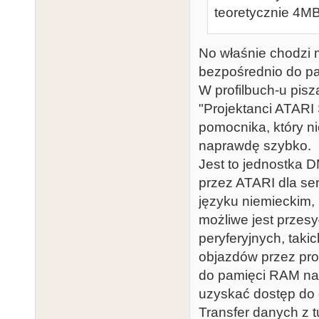
teoretycznie 4MB
No właśnie chodzi m
bezpośrednio do pa
W profilbuch-u piszą
"Projektanci ATARI
pomocnika, który nie
naprawdę szybko.
Jest to jednostka 
przez ATARI dla se
języku niemieckim,
możliwe jest przesy
peryferyjnych, takic
objazdów przez pro
do pamięci RAM na 
uzyskać dostęp do
Transfer danych z 