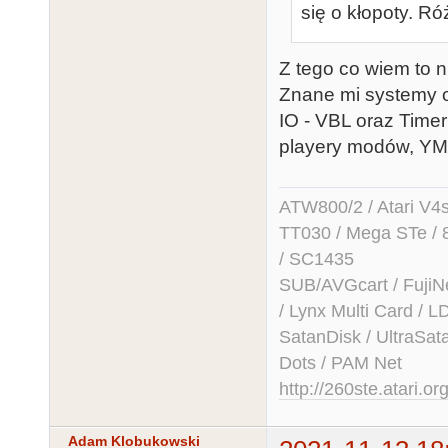
się o kłopoty. Ró
Z tego co wiem to 
Znane mi systemy o
IO - VBL oraz Time
playery modów, YM 
ATW800/2 / Atari V4sa 
TT030 / Mega STe / 
/ SC1435
SUB/AVGcart / FujiN
/ Lynx Multi Card /
SatanDisk / UltraSat
Dots / PAM Net
http://260ste.atari.or
Adam Klobukowski