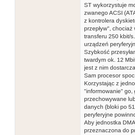
ST wykorzystuje mo
zwanego ACSI (ATAR
z kontrolera dyskie
przepływ", chocia
transferu 250 kbit/
urządzeń peryferyjn
Szybkość przesyłan
twardym ok. 12 Mbit 
jest z nim dostarcza
Sam procesor spocił
Korzystając z jedno
"informowanie" go, 
przechowywane lub 
danych (bloki po 51
peryferyjne powinn
Aby jednostka DMA 
przeznaczona do pr