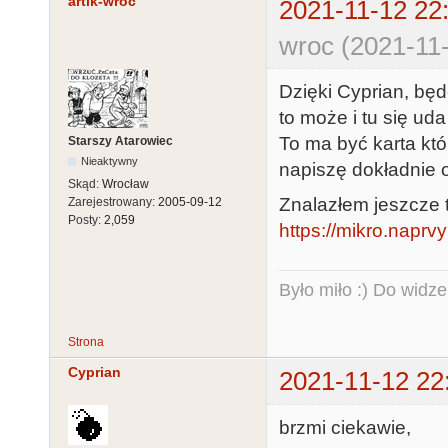
artik-wroc
2021-11-12 22
wroc (2021-11-
Dzięki Cyprian, bę
to może i tu się uda 
To ma być karta któr
Starszy Atarowiec
Nieaktywny
napiszę dokładnie 
Skąd:
Wrocław
Znalazłem jeszcze 
Zarejestrowany:
2005-09-12
Posty:
2,059
https://mikro.nap
Było miło :) Do widze
Strona
Cyprian
2021-11-12 22
brzmi ciekawie,