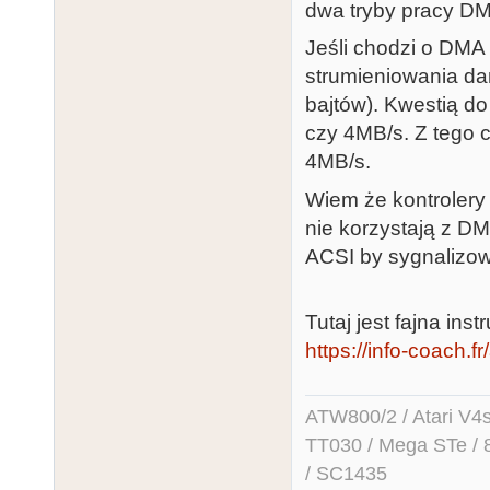
dwa tryby pracy DM
Jeśli chodzi o DM
strumieniowania da
bajtów). Kwestią d
czy 4MB/s. Z tego 
4MB/s.
Wiem że kontrolery
nie korzystają z D
ACSI by sygnalizow
Tutaj jest fajna in
https://info-coach.f
ATW800/2 / Atari V4sa 
TT030 / Mega STe / 
/ SC1435