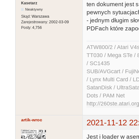
Kasetarz
ten dokument jest 
Nieaktywny
pewnych sytuacjach
Skąd:
Warszawa
- jednym długim sł
Zarejestrowany:
2002-03-09
PDFach które zapo
Posty:
4,756
ATW800/2 / Atari V4sa 
TT030 / Mega STe / 
/ SC1435
SUB/AVGcart / FujiN
/ Lynx Multi Card /
SatanDisk / UltraSat
Dots / PAM Net
http://260ste.atari.or
artik-wroc
2021-11-12 22
Jest i loader w ase