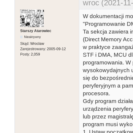
wroc (2021-11-
W dokumentacji mo
"Programowanie 
Ta sekcja zawiera 
Starszy Atarowiec
Nieaktywny
(Direct Memory Acc
Skąd:
Wrocław
w praktyce zaangaż
Zarejestrowany:
2005-09-12
STF i DMA, MCU dla 
Posty:
2,059
programowania. W p
wysokowydajnych ur
się do bezpośredn
peryferyjnym a pam
procesora.
Gdy program dział
urządzenia peryfe
lub przez magistral
program musi wyko
1. Ustaw początkow