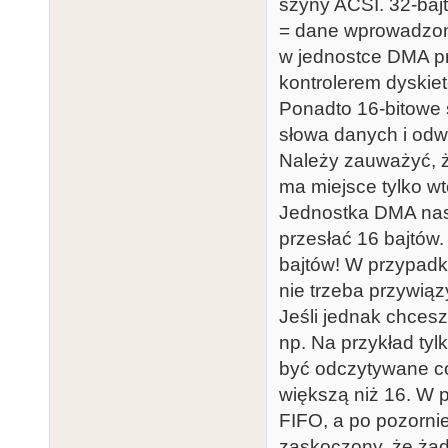
szyny ACSI. 32-bajt
= dane wprowadzone
w jednostce DMA p
kontrolerem dyskiet
Ponadto 16-bitowe 
słowa danych i odwr
Należy zauważyć, ż
ma miejsce tylko wt
Jednostka DMA nast
przesłać 16 bajtów
bajtów! W przypadk
nie trzeba przywiąz
Jeśli jednak chcesz
np. Na przykład tyl
być odczytywane co 
większą niż 16. W 
FIFO, a po pozorni
zaskoczony, że żad