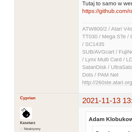
Tutaj to samo w w
https://github.com/r
ATW800/2 / Atari V4sa 
TT030 / Mega STe / 
/ SC1435
SUB/AVGcart / FujiN
/ Lynx Multi Card /
SatanDisk / UltraSat
Dots / PAM Net
http://260ste.atari.or
Cyprian
2021-11-13 13
Adam Klobukows
Kasetarz
Nieaktywny