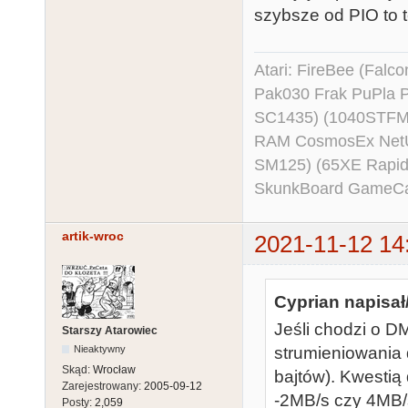
szybsze od PIO to t
Atari: FireBee (Fal
Pak030 Frak PuPla
SC1435) (1040STFM
RAM CosmosEx NetU
SM125) (65XE Rapi
SkunkBoard GameCart
artik-wroc
2021-11-12 14
Cyprian napisał
Jeśli chodzi o 
Starszy Atarowiec
Nieaktywny
strumieniowania 
Skąd:
Wrocław
bajtów). Kwestią
Zarejestrowany:
2005-09-12
-2MB/s czy 4MB/
Posty:
2,059