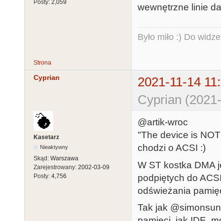
Posty:
2,059
wewnętrzne linie d
Było miło :) Do widze
Strona
Cyprian
2021-11-14 11
Cyprian (2021-
@artik-wroc
"The device is NOT
Kasetarz
chodzi o ACSI :)
Nieaktywny
Skąd:
Warszawa
W ST kostka DMA je
Zarejestrowany:
2002-03-09
podpiętych do ACS
Posty:
4,756
odświeżania pamięc
Tak jak @simonsun
pamięci, jak IDE, 