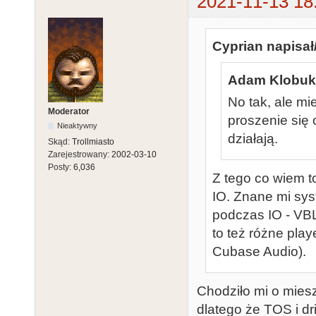
2021-11-13 18
Cyprian napisał
Adam Klobuko
No tak, ale mi
Moderator
proszenie się 
Nieaktywny
działają.
Skąd:
Trollmiasto
Zarejestrowany:
2002-03-10
Posty:
6,036
Z tego co wiem t
IO. Znane mi sys
podczas IO - VB
to też różne pla
Cubase Audio).
Chodziło mi o mies
dlatego że TOS i d