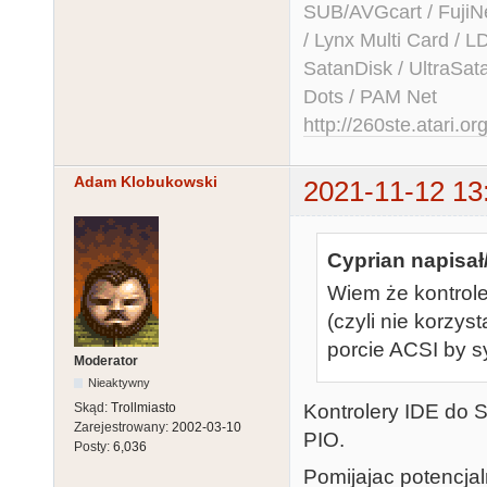
SUB/AVGcart / FujiN
/ Lynx Multi Card /
SatanDisk / UltraSat
Dots / PAM Net
http://260ste.atari.or
Adam Klobukowski
2021-11-12 13
Cyprian napisał
Wiem że kontrole
(czyli nie korzy
porcie ACSI by s
Moderator
Nieaktywny
Kontrolery IDE do S
Skąd:
Trollmiasto
Zarejestrowany:
2002-03-10
PIO.
Posty:
6,036
Pomijajac potencjal