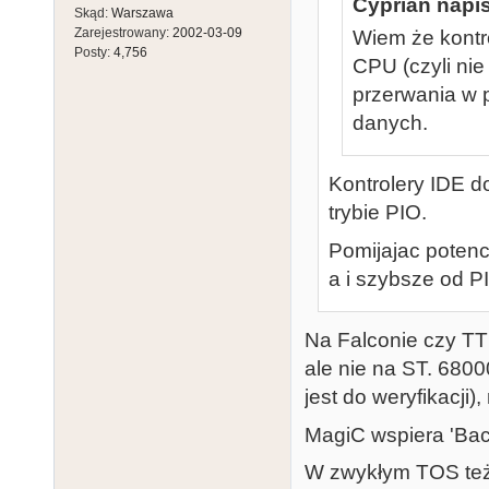
Cyprian napis
Skąd:
Warszawa
Zarejestrowany:
2002-03-09
Wiem że kontr
Posty:
4,756
CPU (czyli ni
przerwania w p
danych.
Kontrolery IDE d
trybie PIO.
Pomijajac potenc
a i szybsze od PI
Na Falconie czy TT
ale nie na ST. 680
jest do weryfikacji
MagiC wspiera 'Ba
W zwykłym TOS też 