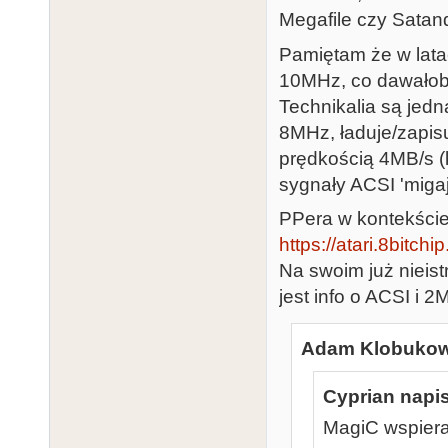
Megafile czy Satand
Pamiętam że w lata
10MHz, co dawałoby
Technikalia są jed
8MHz, ładuje/zapis
prędkością 4MB/s (
sygnały ACSI 'miga
PPera w kontekście 
https://atari.8bitch
Na swoim już nieist
jest info o ACSI i 
Adam Klobukows
Cyprian napis
MagiC wspiera