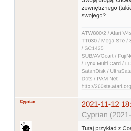
Swoją drogą, chce
zewnętrznego (takie
swojego?
ATW800/2 / Atari V4sa 
TT030 / Mega STe / 
/ SC1435
SUB/AVGcart / FujiN
/ Lynx Multi Card /
SatanDisk / UltraSat
Dots / PAM Net
http://260ste.atari.or
Cyprian
2021-11-12 18
Cyprian (2021-
Tutaj przykład z C