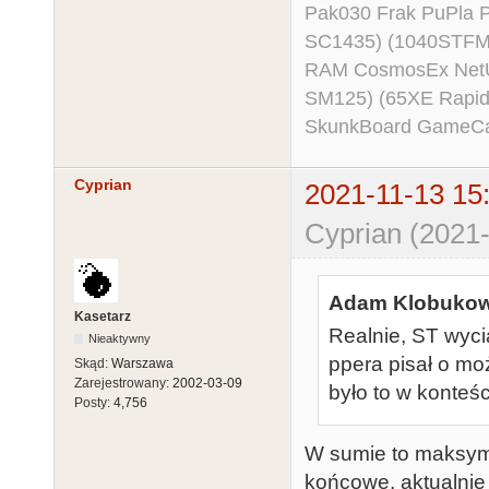
Pak030 Frak PuPla
SC1435) (1040STFM
RAM CosmosEx NetU
SM125) (65XE Rapi
SkunkBoard GameCart
Cyprian
2021-11-13 15
Cyprian (2021-
Adam Klobukows
Kasetarz
Realnie, ST wyc
Nieaktywny
ppera pisał o moż
Skąd:
Warszawa
Zarejestrowany:
2002-03-09
było to w konteśc
Posty:
4,756
W sumie to maksyma
końcowe, aktualnie