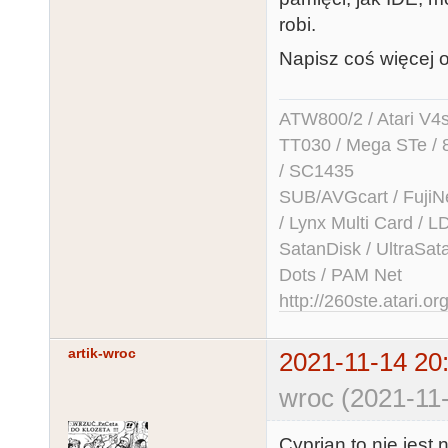
robi.
Napisz coś więcej 
ATW800/2 / Atari V4sa 
TT030 / Mega STe / 
/ SC1435
SUB/AVGcart / FujiN
/ Lynx Multi Card /
SatanDisk / UltraSat
Dots / PAM Net
http://260ste.atari.or
artik-wroc
2021-11-14 20
wroc (2021-11-
Cyprian to nie jest