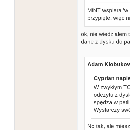
MiNT wspiera 'w t
przypięte, więc n
ok, nie wiedziałem 
dane z dysku do pam
Adam Klobukows
Cyprian napis
W zwykłym TOS
odczytu z dys
spędza w pętl
Wystarczy swó
No tak, ale mies