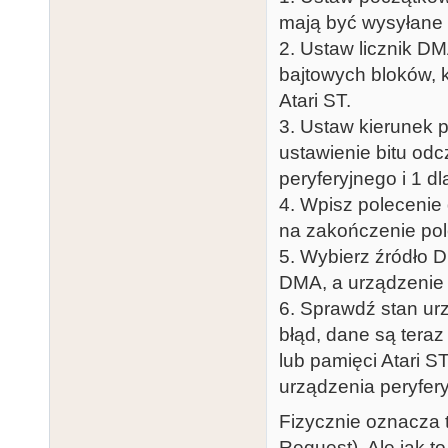
mają być wysyłane 
2. Ustaw licznik DMA
bajtowych bloków, 
Atari ST.
3. Ustaw kierunek 
ustawienie bitu od
peryferyjnego i 1 d
4. Wpisz polecenie
na zakończenie pol
5. Wybierz źródło 
DMA, a urządzenie 
6. Sprawdź stan urz
błąd, dane są tera
lub pamięci Atari S
urządzenia peryfery
Fizycznie oznacza 
Request). Ale jak t