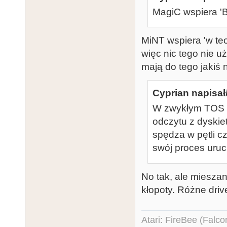
MagiC wspiera '
MiNT wspiera 'w teor
więc nic tego nie u
mają do tego jakiś
Cyprian napisał
W zwykłym TOS te
odczytu z dyski
spędza w pętli c
swój proces uru
No tak, ale mieszan
kłopoty. Różne drive
Atari: FireBee (Fal