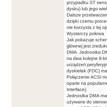
przypadku ST senso
dysku) lub jego wie
Dalsze przetwarzan
dzięki czemu proce
nie korzysta z tej opc
Wystarczy połowa
Jak pokazuje schem
głównej jest zreduk
DMA. Jednostka DM
na dwa kolejne 8-bi
urządzeń peryferyjn
dyskietek (FDC) ma 
Połączenie ACSI ma
oparte na popularn
Interface).
Jednostka DMA ma 
używane do sterowa