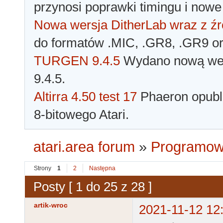
przynosi poprawki timingu i nowe
Nowa wersja DitherLab wraz z źr
do formatów .MIC, .GR8, .GR9 o
TURGEN 9.4.5
Wydano nową wer
9.4.5.
Altirra 4.50 test 17
Phaeron opubli
8-bitowego Atari.
atari.area forum
»
Programowa
Strony
1
2
Następna
Posty [ 1 do 25 z 28 ]
artik-wroc
2021-11-12 12