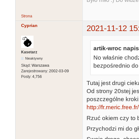
Było miło :) Do widze
Strona
Cyprian
2021-11-12 15
artik-wroc napis
Kasetarz
No właśnie chodz
Nieaktywny
bezpośrednio do 
Skąd:
Warszawa
Zarejestrowany:
2002-03-09
Posty:
4,756
Tutaj jest drugi c
Od strony 20stej j
poszczególne kroki
http://fr.meric.free
Rzuć okiem czy to 
Przychodzi mi do g