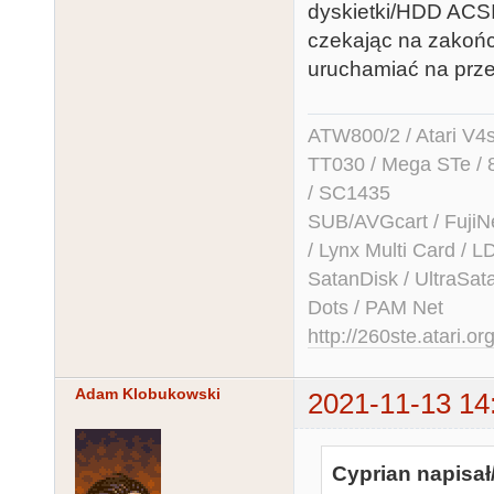
dyskietki/HDD ACSI
czekając na zakońc
uruchamiać na prz
ATW800/2 / Atari V4sa 
TT030 / Mega STe / 
/ SC1435
SUB/AVGcart / FujiN
/ Lynx Multi Card /
SatanDisk / UltraSat
Dots / PAM Net
http://260ste.atari.or
Adam Klobukowski
2021-11-13 14
Cyprian napisał