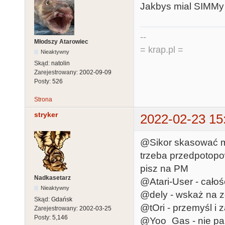
Jakbys mial SIMMy 3
--
Młodszy Atarowiec
= krap.pl =
Nieaktywny
Skąd:
natolin
Zarejestrowany:
2002-09-09
Posty:
526
Strona
stryker
2022-02-23 15
@Sikor skasować m
trzeba przedpotopo
pisz na PM
Nadkasetarz
@Atari-User - całoś
Nieaktywny
@dely - wskaż na zdj
Skąd:
Gdańsk
@tOri - przemyśl i 
Zarejestrowany:
2002-03-25
Posty:
5,146
@Yoo_Gas - nie pami