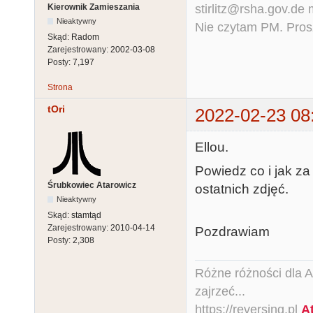
stirlitz@rsha.gov.de
Kierownik Zamieszania
Nieaktywny
Nie czytam PM. Pros
Skąd:
Radom
Zarejestrowany:
2002-03-08
Posty:
7,197
Strona
tOri
2022-02-23 08
Ellou.
Powiedz co i jak za
Śrubkowiec Atarowicz
ostatnich zdjęć.
Nieaktywny
Skąd:
stamtąd
Zarejestrowany:
2010-04-14
Pozdrawiam
Posty:
2,308
Różne różności dla Ata
zajrzeć...
https://reversing.pl
A