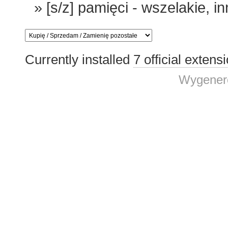
»
[s/z] pamięci - wszelakie, i
Currently installed
7 official extens
Wygenero