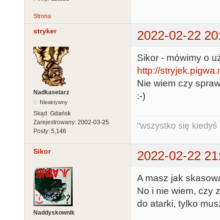
Strona
stryker
2022-02-22 20
Sikor - mówimy o 
http://stryjek.pigwa
Nie wiem czy sprawn
Nadkasetarz
:-)
Nieaktywny
Skąd:
Gdańsk
Zarejestrowany:
2002-03-25
"wszystko się kiedyś k
Posty:
5,146
Sikor
2022-02-22 21
A masz jak skasowa
No i nie wiem, czy
do atarki, tylko mu
Naddyskownik