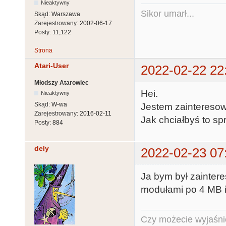
Nieaktywny
Sikor umarł...
Skąd:
Warszawa
Zarejestrowany:
2002-06-17
Posty:
11,122
Strona
Atari-User
2022-02-22 22
Młodszy Atarowiec
Hei.
Nieaktywny
Skąd:
W-wa
Jestem zainteresow
Zarejestrowany:
2016-02-11
Jak chciałbyś to sp
Posty:
884
dely
2022-02-23 07
Ja bym był zainte
modułami po 4 MB i
Czy możecie wyjaśnić