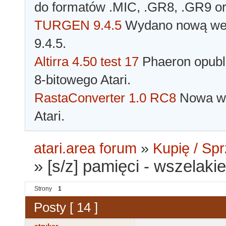
do formatów .MIC, .GR8, .GR9 o
TURGEN 9.4.5
Wydano nową wer
9.4.5.
Altirra 4.50 test 17
Phaeron opubli
8-bitowego Atari.
RastaConverter 1.0 RC8
Nowa wer
Atari.
atari.area forum
»
Kupię / Sp
»
[s/z] pamięci - wszelakie
Strony
1
Posty [ 14 ]