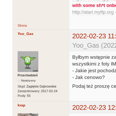
with some sh*t onb
http://atari.myftp.org
-
Strona
Yoo_Gas
2022-02-23 11
Yoo_Gas (2022
Byłbym wstępnie za
wszystkimi z foty 
- Jakie jest pochodz
Przechodzień
- Jak cenowo?
Nieaktywny
Podaj też proszę c
Skąd:
Zagłębie Dąbrowskie
Zarejestrowany:
2017-02-24
Posty:
55
krap
2022-02-23 12