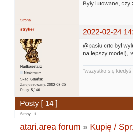
Były lutowane, czy
Strona
stryker
2022-02-24 14
@pasiu crtc był wy
na lepszy model), 
Nadkasetarz
"wszystko się kiedyś k
Nieaktywny
Skąd:
Gdańsk
Zarejestrowany:
2002-03-25
Posty:
5,146
Posty [ 14 ]
Strony
1
atari.area forum
»
Kupię / Sp