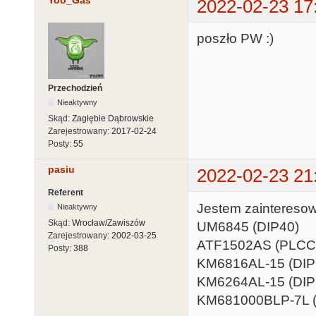
2022-02-23 17
poszło PW :)
Przechodzień
Nieaktywny
Skąd:
Zagłębie Dąbrowskie
Zarejestrowany:
2017-02-24
Posty:
55
pasiu
2022-02-23 21
Referent
Jestem zaintereso
Nieaktywny
Skąd:
Wrocław/Zawiszów
UM6845 (DIP40)
Zarejestrowany:
2002-03-25
ATF1502AS (PLCC
Posty:
388
KM6816AL-15 (DIP
KM6264AL-15 (DIP
KM681000BLP-7L (