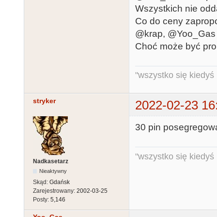
Wszystkich nie odd
Co do ceny zaprop
@krap, @Yoo_Gas - 
Choć może być prob
"wszystko się kiedyś k
stryker
2022-02-23 16
30 pin posegregowa
"wszystko się kiedyś k
Nadkasetarz
Nieaktywny
Skąd:
Gdańsk
Zarejestrowany:
2002-03-25
Posty:
5,146
Yoo_Gas