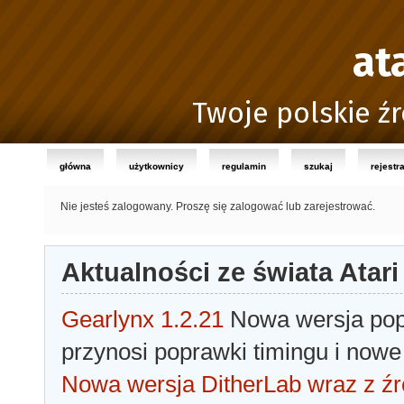
at
Twoje polskie źr
główna
użytkownicy
regulamin
szukaj
rejestr
Nie jesteś zalogowany.
Proszę się zalogować lub zarejestrować.
Aktualności ze świata Atari
Gearlynx 1.2.21
Nowa wersja popu
przynosi poprawki timingu i nowe
Nowa wersja DitherLab wraz z źr