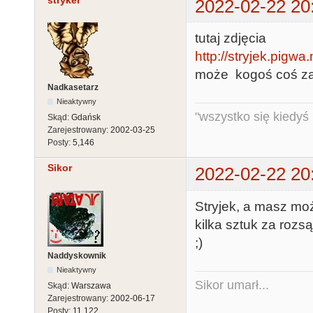
stryker
2022-02-22 20
tutaj zdjęcia
http://stryjek.pigwa.
może kogoś coś za
Nadkasetarz
Nieaktywny
"wszystko się kiedyś k
Skąd:
Gdańsk
Zarejestrowany:
2002-03-25
Posty:
5,146
Sikor
2022-02-22 20
Stryjek, a masz mo
kilka sztuk za rozsą
;)
Naddyskownik
Nieaktywny
Sikor umarł...
Skąd:
Warszawa
Zarejestrowany:
2002-06-17
Posty:
11,122