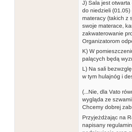
J) Sala jest otwart
do niedzieli (01.05
materacy (takich z 
swoje materace, kar
zakwaterowanie pro
Organizatorom odpo
K) W pomieszczeniu
palących będą wyzn
L) Na sali bezwzgl
w tym hulajnóg i de
(...Nie, dla Vato r
wygląda ze szwami 
Chcemy dobrej zaba
Przyjeżdżając na R4
napisany regulamin