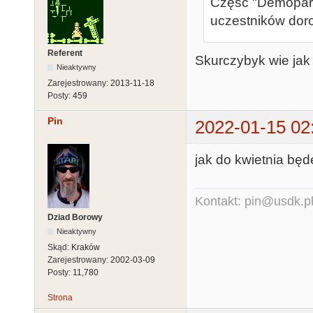
Część "Demoparty
uczestników doro
Referent
Skurczybyk wie jak 
Nieaktywny
Zarejestrowany:
2013-11-18
Posty:
459
Pin
2022-01-15 02
jak do kwietnia będ
Kontakt: pin@usdk.p
Dziad Borowy
Nieaktywny
Skąd:
Kraków
Zarejestrowany:
2002-03-09
Posty:
11,780
Strona