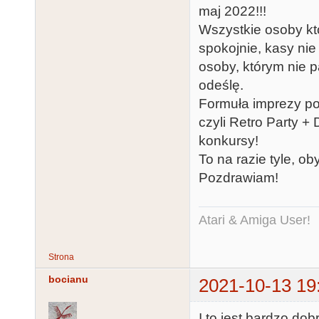
maj 2022!!!
Wszystkie osoby któ
spokojnie, kasy nie 
osoby, którym nie pa
odeślę.
Formuła imprezy poz
czyli Retro Party +
konkursy!
To na razie tyle, ob
Pozdrawiam!
Atari & Amiga User!
Strona
bocianu
2021-10-13 19
I to jest bardzo do