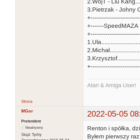
2.WojT - Liu Kang......
3.Pietrzak - Johny Ca
+-------------------------
+-------SpeedMAZA - 
+-------------------------
1.Ula........................
2.Michał...................
3.Krzysztof...............
+-------------------------
Atari & Amiga User!
Strona
MGor
2022-05-05 08
Pretendent
Renton i spółka, dzi
Nieaktywny
Skąd:
Tychy
Byłem pierwszy raz,