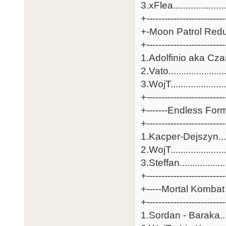
3.xFlea.....................
+-------------------------
+-Moon Patrol Redu
+-------------------------
1.Adolfinio aka Czaniq
2.Vato......................
3.WojT......................
+-------------------------
+-------Endless Form
+-------------------------
1.Kacper-Dejszyn.......
2.WojT......................
3.Steffan..................
+-------------------------
+-----Mortal Kombat 
+-------------------------
1.Sordan - Baraka......