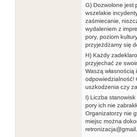
G) Dozwolone jest p
wszelakie incydent
zaśmiecanie, niszc
wydaleniem z imprez
pory, poziom kultu
przyjeżdżamy się d
H) Każdy zadeklaro
przyjechać ze swoim
Waszą własnością 
odpowiedzialność! 
uszkodzenia czy za
I) Liczba stanowisk
pory ich nie zabrak
Organizatorzy nie g
miejsc można doko
retronizacja@gmail