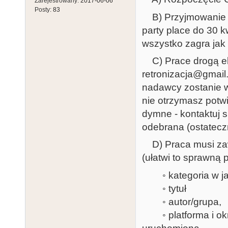
Zarejestrowany:
2017-06-06
Posty:
83
B) Przyjmowanie pr
party place do 30 
wszystko zagra jak 
C) Prace drogą el
retronizacja@gmail
nadawcy zostanie w
nie otrzymasz potwi
dymne - kontaktuj s
odebrana (ostateczn
D) Praca musi zawi
(ułatwi to sprawną 
◦ kategoria w jak
◦ tytuł
◦ autor/grupa,
◦ platforma i okre