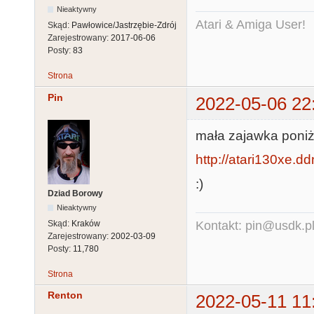
Nieaktywny
Atari & Amiga User!
Skąd:
Pawłowice/Jastrzębie-Zdrój
Zarejestrowany:
2017-06-06
Posty:
83
Strona
Pin
2022-05-06 22
mała zajawka poniż
http://atari130xe.dd
:)
Dziad Borowy
Nieaktywny
Skąd:
Kraków
Kontakt: pin@usdk.p
Zarejestrowany:
2002-03-09
Posty:
11,780
Strona
Renton
2022-05-11 11