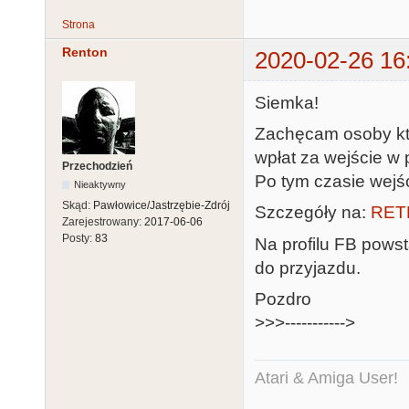
Strona
Renton
2020-02-26 16
Siemka!
Zachęcam osoby któ
wpłat za wejście w 
Przechodzień
Po tym czasie wejśc
Nieaktywny
Skąd:
Pawłowice/Jastrzębie-Zdrój
Szczegóły na:
RET
Zarejestrowany:
2017-06-06
Posty:
83
Na profilu FB pows
do przyjazdu.
Pozdro
>>>----------->
Atari & Amiga User!