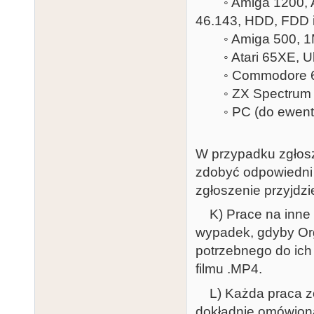
◦ Amiga 1200, Apo
46.143, HDD, FDD 
◦ Amiga 500, 1MB,
◦ Atari 65XE, Ult
◦ Commodore 64, U
◦ ZX Spectrum +2
◦ PC (do ewentua
W przypadku zgłosze
zdobyć odpowiedni 
zgłoszenie przyjdz
K) Prace na inne p
wypadek, gdyby Org
potrzebnego do ich
filmu .MP4.
L) Każda praca zo
dokładnie omówiona: 