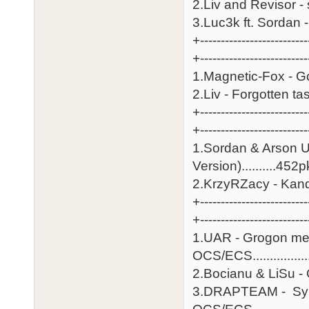
2.Liv and Revisor - snug..
3.Luc3k ft. Sordan - Ora
+--------------------------
+-----------------------
1.Magnetic-Fox - Going 
2.Liv - Forgotten taste 
+--------------------------
+-------------------------
1.Sordan & Arson U
Version)..........452p
2.KrzyRZacy - Kandydat...
+--------------------------
+-------------------------
1.UAR - Grogon me
OCS/ECS.................
2.Bocianu & LiSu - Grav
3.DRAPTEAM - Syn