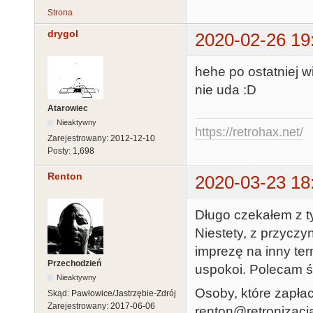
Strona
drygol
2020-02-26 19
hehe po ostatniej w
nie uda :D
Atarowiec
Nieaktywny
https://retrohax.net/
Zarejestrowany:
2012-12-10
Posty:
1,698
Renton
2020-03-23 18
Długo czekałem z t
Niestety, z przycz
imprezę na inny term
Przechodzień
uspokoi. Polecam śl
Nieaktywny
Osoby, które zapłac
Skąd:
Pawłowice/Jastrzębie-Zdrój
Zarejestrowany:
2017-06-06
renton@retronizacja