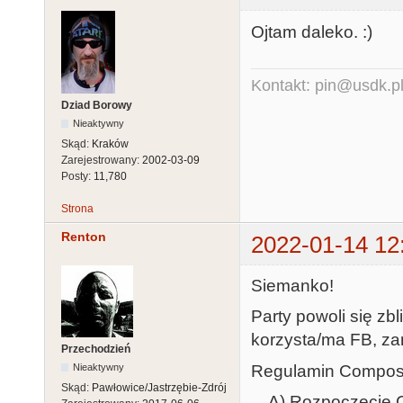
Ojtam daleko. :)
Kontakt: pin@usdk.p
Dziad Borowy
Nieaktywny
Skąd:
Kraków
Zarejestrowany:
2002-03-09
Posty:
11,780
Strona
Renton
2022-01-14 12
Siemanko!
Party powoli się zb
korzysta/ma FB, za
Przechodzień
Regulamin Compo
Nieaktywny
Skąd:
Pawłowice/Jastrzębie-Zdrój
A) Rozpoczęcie Co