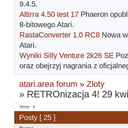
9.4.5.
Altirra 4.50 test 17
Phaeron opubli
8-bitowego Atari.
RastaConverter 1.0 RC8
Nowa wer
Atari.
Wyniki Silly Venture 2k26 SE
Pozn
oraz obejrzyj nagrania z oficjaln
atari.area forum
»
Zloty
»
RETROnizacja 4! 29 kwi
Strony
1
Posty [ 25 ]