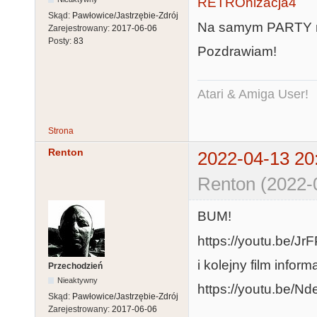
RETROnizacja4
Skąd:
Pawłowice/Jastrzębie-Zdrój
Na samym PARTY ni
Zarejestrowany:
2017-06-06
Posty:
83
Pozdrawiam!
Atari & Amiga User!
Strona
Renton
2022-04-13 20
Renton (2022-
BUM!
https://youtu.be/Jr
i kolejny film inform
Przechodzień
Nieaktywny
https://youtu.be/
Skąd:
Pawłowice/Jastrzębie-Zdrój
Zarejestrowany:
2017-06-06