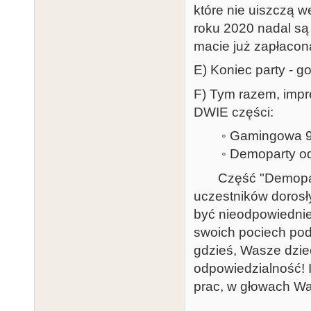
które nie uiszczą 
roku 2020 nadal są 
macie już zapłacon
E) Koniec party - g
F) Tym razem, impr
DWIE części:
◦ Gamingowa 9:
◦ Demoparty od
Część "Demoparty"
uczestników dorosły
być nieodpowiednie
swoich pociech pod
gdzieś, Wasze dziec
odpowiedzialność! I
prac, w głowach Was