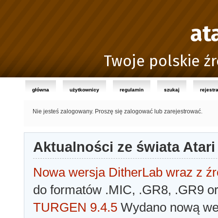
at
Twoje polskie źr
główna
użytkownicy
regulamin
szukaj
rejestr
Nie jesteś zalogowany.
Proszę się zalogować lub zarejestrować.
Aktualności ze świata Atari
Nowa wersja DitherLab wraz z źr
do formatów .MIC, .GR8, .GR9 o
TURGEN 9.4.5
Wydano nową wer