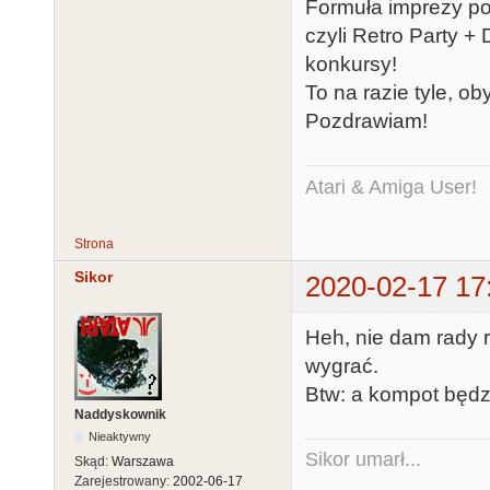
Formuła imprezy poz
czyli Retro Party +
konkursy!
To na razie tyle, ob
Pozdrawiam!
Atari & Amiga User!
Strona
Sikor
2020-02-17 17
Heh, nie dam rady r
wygrać.
Btw: a kompot będz
Naddyskownik
Nieaktywny
Sikor umarł...
Skąd:
Warszawa
Zarejestrowany:
2002-06-17