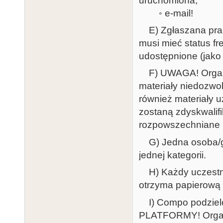
uruchomiona,
◦ e-mail!
E) Zgłaszana praca
musi mieć status fr
udostępnione (jako 
F) UWAGA! Organiz
materiały niedozwo
również materiały 
zostaną zdyskwalif
rozpowszechniane p
G) Jedna osoba/g
jednej kategorii.
H) Każdy uczestnik
otrzyma papierową 
I) Compo podzielo
PLATFORMY! Organi