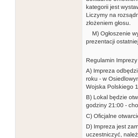
kategorii jest wyst
Liczymy na rozsądn
złożeniem głosu.
M) Ogłoszenie wyn
prezentacji ostatni
Regulamin Imprezy
A) Impreza odbędzie
roku - w Osiedlowy
Wojska Polskiego 1
B) Lokal będzie otw
godziny 21:00 - cho
C) Oficjalne otwarc
D) Impreza jest zam
uczestniczyć, należ