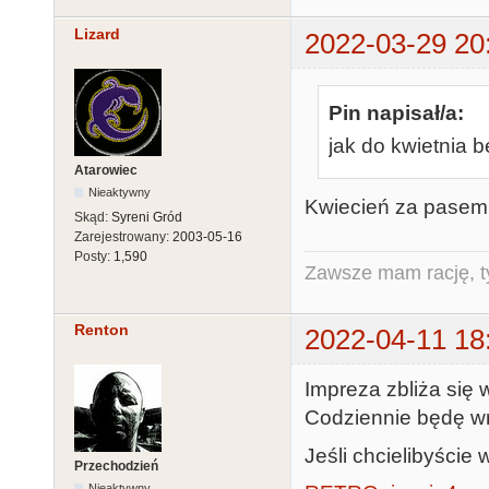
Lizard
2022-03-29 20
Pin napisał/a:
jak do kwietnia b
Atarowiec
Nieaktywny
Kwiecień za pasem.
Skąd:
Syreni Gród
Zarejestrowany:
2003-05-16
Posty:
1,590
Zawsze mam rację, ty
Renton
2022-04-11 18
Impreza zbliża się 
Codziennie będę wrz
Jeśli chcielibyści
Przechodzień
Nieaktywny