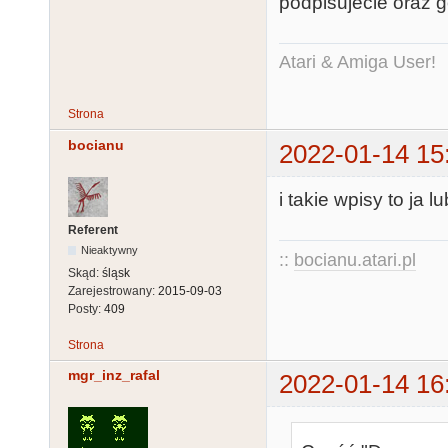
podpisujecie oraz g
Atari & Amiga User!
Strona
bocianu
2022-01-14 15
i takie wpisy to ja l
Referent
Nieaktywny
::
bocianu.atari.pl
Skąd:
śląsk
Zarejestrowany:
2015-09-03
Posty:
409
Strona
mgr_inz_rafal
2022-01-14 16