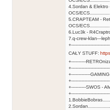
OCS/ECS..................
4.Sordan & Elektro
OCS/ECS................
5.CRAPTEAM - Retr
OCS/ECS.................
6.Luc3k - R4Craptrofil
7.q-crew-klan---lephon
+--------------------------
CAŁY STUFF:
http
+----------RETROnizac
+-------------------------
+-------------GAMING--
+-------------------------
+----------SWOS - AM
+-------------------------
1.BobbieBobras.........
2.Sordan...................