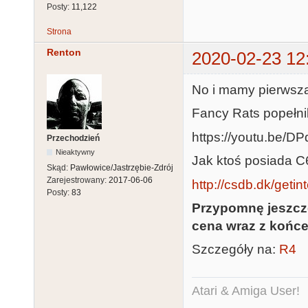
Posty:
11,122
Strona
Renton
2020-02-23 12
No i mamy pierwszą
Fancy Rats popełnil
https://youtu.be/D
Przechodzień
Nieaktywny
Jak ktoś posiada C
Skąd:
Pawłowice/Jastrzębie-Zdrój
Zarejestrowany:
2017-06-06
http://csdb.dk/getin
Posty:
83
Przypomnę jeszcz
cena wraz z końc
Szczegóły na:
R4
Atari & Amiga User!