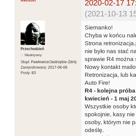
Renton
2020-02-17 17
(2021-10-13 15
Siemanko!
Chyba w końcu nale
Strona retronizacja
Przechodzień
nie było nas stać na
Nieaktywny
sprawie R4 można śl
Skąd:
Pawłowice/Jastrzębie-Zdrój
Nowy kontakt mailo
Zarejestrowany:
2017-06-06
Posty:
83
Retronizacja, lub k
Auto Fire!
R4 - kolejna próba
kwiecień - 1 maj 20
Wszystkie osoby któ
spokojnie, kasy nie 
osoby, którym nie pa
odeślę.