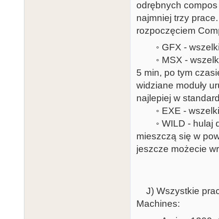
odrębnych compos w 
najmniej trzy prace
rozpoczęciem Com
◦ GFX - wszelkie 
◦ MSX - wszelkie 
5 min, po tym czasi
widziane moduły ur
najlepiej w standar
◦ EXE - wszelkie pl
◦ WILD - hulaj dus
mieszczą się w powy
jeszcze możecie wr
J) Wszystkie prac
Machines: