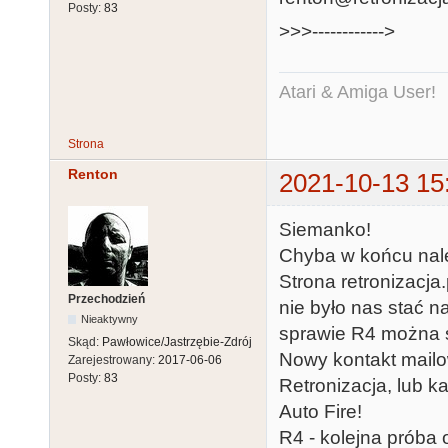
Posty:
83
>>>------------>
Atari & Amiga User!
Strona
Renton
2021-10-13 15
Siemanko!
Chyba w końcu nale
Strona retronizacja
Przechodzień
nie było nas stać na
Nieaktywny
sprawie R4 można śl
Skąd:
Pawłowice/Jastrzębie-Zdrój
Nowy kontakt mailo
Zarejestrowany:
2017-06-06
Posty:
83
Retronizacja, lub k
Auto Fire!
R4 - kolejna próba 