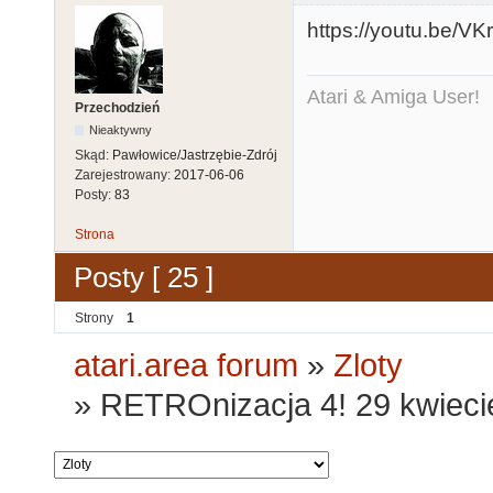
https://youtu.be/V
Atari & Amiga User!
Przechodzień
Nieaktywny
Skąd:
Pawłowice/Jastrzębie-Zdrój
Zarejestrowany:
2017-06-06
Posty:
83
Strona
Posty [ 25 ]
Strony
1
atari.area forum
»
Zloty
»
RETROnizacja 4! 29 kwiecie