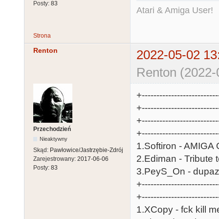
Posty:
83
Atari & Amiga User!
Strona
Renton
2022-05-02 13
Renton (2022-
+-----------------------
+------------------------
+--------------------------
Przechodzień
+-----------------------
Nieaktywny
1.Softiron - AMIGA OCS/E
Skąd:
Pawłowice/Jastrzębie-Zdrój
2.Ediman - Tribute to M
Zarejestrowany:
2017-06-06
Posty:
83
3.PeyS_On - dupazzz - 
+--------------------------
+-----------------------
1.XCopy - fck kill me......