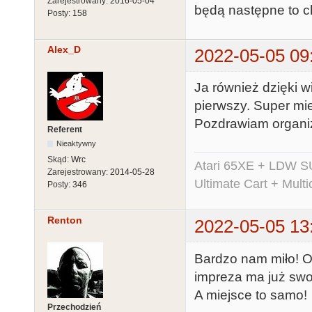
Zarejestrowany:
2016-05-04
będą następne to c
Posty:
158
Alex_D
2022-05-05 09
Ja również dzięki w
pierwszy. Super mie
Pozdrawiam organi
Referent
Nieaktywny
Skąd:
Wrc
Atari 65XE + LDW S
Zarejestrowany:
2014-05-28
Ultimate Cart + Multi
Posty:
346
Renton
2022-05-05 13
Bardzo nam miło! O 
impreza ma już swo
A miejsce to samo!
Przechodzień