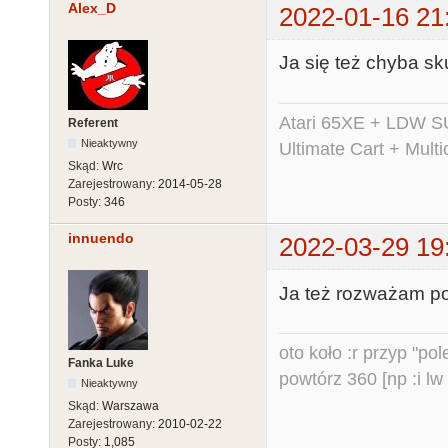
Alex_D
2022-01-16 21
Ja się też chyba sk
Atari 65XE + LDW S
Referent
Nieaktywny
Ultimate Cart + Multi
Skąd:
Wrc
Zarejestrowany:
2014-05-28
Posty:
346
innuendo
2022-03-29 19
Ja też rozważam poj
oto koło :r przyp "pole
Fanka Luke
powtórz 360 [np :i lw 
Nieaktywny
Skąd:
Warszawa
Zarejestrowany:
2010-02-22
Posty:
1,085