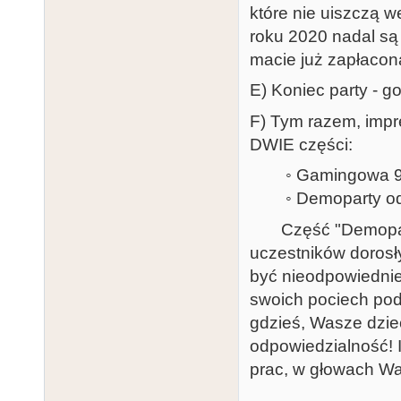
które nie uiszczą 
roku 2020 nadal są 
macie już zapłacon
E) Koniec party - g
F) Tym razem, impr
DWIE części:
◦ Gamingowa 9:
◦ Demoparty od
Część "Demoparty"
uczestników dorosły
być nieodpowiednie
swoich pociech pod
gdzieś, Wasze dziec
odpowiedzialność! I
prac, w głowach Was