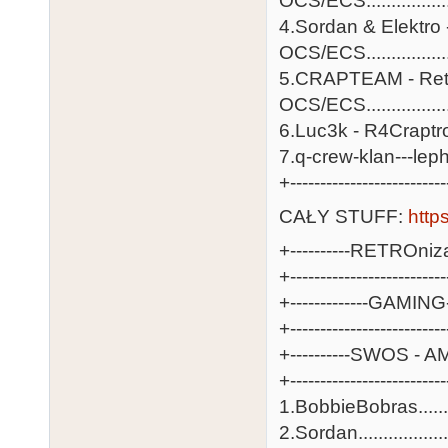
OCS/ECS..................
4.Sordan & Elektro
OCS/ECS................
5.CRAPTEAM - Retr
OCS/ECS.................
6.Luc3k - R4Craptrofil
7.q-crew-klan---lephon
+--------------------------
CAŁY STUFF:
http
+----------RETROnizac
+-------------------------
+-------------GAMING--
+-------------------------
+----------SWOS - AM
+-------------------------
1.BobbieBobras.........
2.Sordan...................