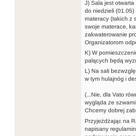
J) Sala jest otwart
do niedzieli (01.05
materacy (takich z 
swoje materace, kar
zakwaterowanie pro
Organizatorom odpo
K) W pomieszczeniu
palących będą wyzn
L) Na sali bezwzgl
w tym hulajnóg i de
(...Nie, dla Vato r
wygląda ze szwami 
Chcemy dobrej zaba
Przyjeżdżając na R4
napisany regulamin