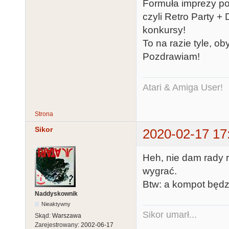
Formuła imprezy poz
czyli Retro Party +
konkursy!
To na razie tyle, ob
Pozdrawiam!
Atari & Amiga User!
Strona
Sikor
2020-02-17 17
Heh, nie dam rady r
wygrać.
Btw: a kompot będz
Naddyskownik
Nieaktywny
Sikor umarł...
Skąd:
Warszawa
Zarejestrowany:
2002-06-17