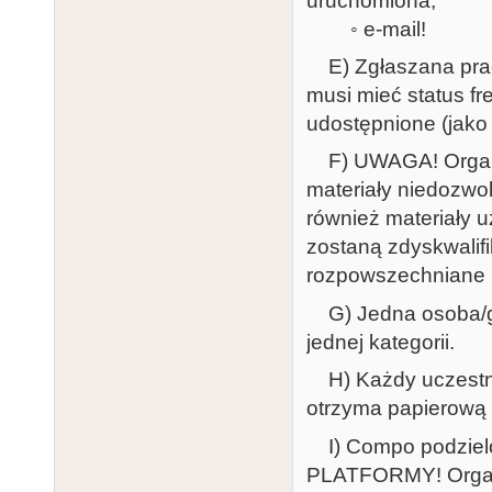
uruchomiona,
◦ e-mail!
E) Zgłaszana praca
musi mieć status fr
udostępnione (jako 
F) UWAGA! Organiz
materiały niedozwo
również materiały 
zostaną zdyskwalif
rozpowszechniane p
G) Jedna osoba/g
jednej kategorii.
H) Każdy uczestnik
otrzyma papierową 
I) Compo podzielo
PLATFORMY! Organi