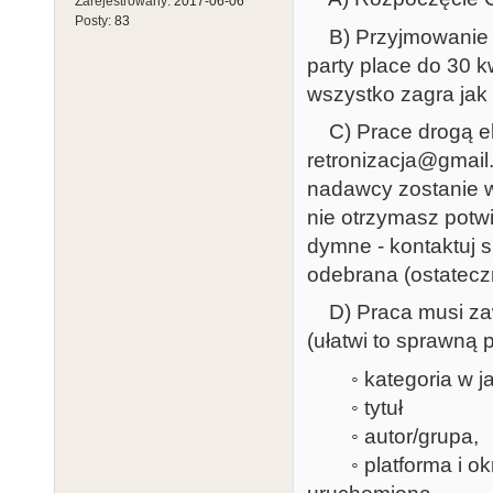
Zarejestrowany:
2017-06-06
Posty:
83
B) Przyjmowanie pr
party place do 30 
wszystko zagra jak 
C) Prace drogą el
retronizacja@gmail
nadawcy zostanie w
nie otrzymasz potwi
dymne - kontaktuj s
odebrana (ostateczn
D) Praca musi zawi
(ułatwi to sprawną 
◦ kategoria w jak
◦ tytuł
◦ autor/grupa,
◦ platforma i okre