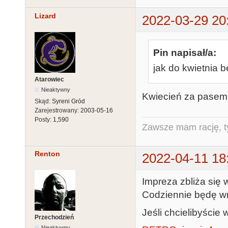
Lizard
2022-03-29 20
Pin napisał/a:
jak do kwietnia b
Atarowiec
Nieaktywny
Kwiecień za pasem.
Skąd:
Syreni Gród
Zarejestrowany:
2003-05-16
Posty:
1,590
Zawsze mam rację, ty
Renton
2022-04-11 18
Impreza zbliża się 
Codziennie będę wrz
Jeśli chcielibyści
Przechodzień
Nieaktywny