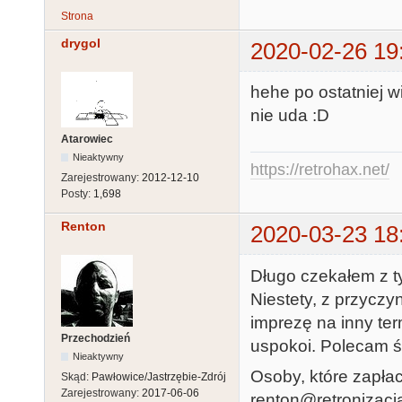
Strona
drygol
2020-02-26 19
hehe po ostatniej w
nie uda :D
Atarowiec
Nieaktywny
https://retrohax.net/
Zarejestrowany:
2012-12-10
Posty:
1,698
Renton
2020-03-23 18
Długo czekałem z t
Niestety, z przycz
imprezę na inny term
Przechodzień
uspokoi. Polecam śl
Nieaktywny
Osoby, które zapłac
Skąd:
Pawłowice/Jastrzębie-Zdrój
Zarejestrowany:
2017-06-06
renton@retronizacja