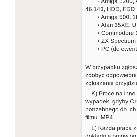
◦ Amiga 1200, Apo
46.143, HDD, FDD 
◦ Amiga 500, 1MB,
◦ Atari 65XE, Ult
◦ Commodore 64, U
◦ ZX Spectrum +2
◦ PC (do ewentua
W przypadku zgłosze
zdobyć odpowiedni 
zgłoszenie przyjdz
K) Prace na inne p
wypadek, gdyby Org
potrzebnego do ich
filmu .MP4.
L) Każda praca zo
dokładnie omówiona: 