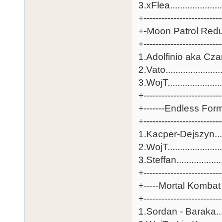
3.xFlea.....................
+-------------------------
+-Moon Patrol Redu
+-------------------------
1.Adolfinio aka Czaniq
2.Vato......................
3.WojT......................
+-------------------------
+-------Endless Form
+-------------------------
1.Kacper-Dejszyn.......
2.WojT......................
3.Steffan..................
+-------------------------
+-----Mortal Kombat 
+-------------------------
1.Sordan - Baraka......