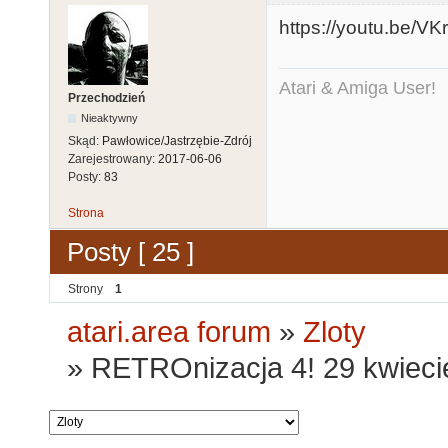
https://youtu.be/V
Atari & Amiga User!
Przechodzień
Nieaktywny
Skąd:
Pawłowice/Jastrzębie-Zdrój
Zarejestrowany:
2017-06-06
Posty:
83
Strona
Posty [ 25 ]
Strony
1
atari.area forum
»
Zloty
»
RETROnizacja 4! 29 kwiecie