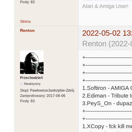
Posty:
83
Atari & Amiga User!
Strona
Renton
2022-05-02 13
Renton (2022-
+-----------------------
+------------------------
+--------------------------
Przechodzień
+-----------------------
Nieaktywny
1.Softiron - AMIGA OCS/E
Skąd:
Pawłowice/Jastrzębie-Zdrój
2.Ediman - Tribute to M
Zarejestrowany:
2017-06-06
Posty:
83
3.PeyS_On - dupazzz - 
+--------------------------
+-----------------------
1.XCopy - fck kill me......