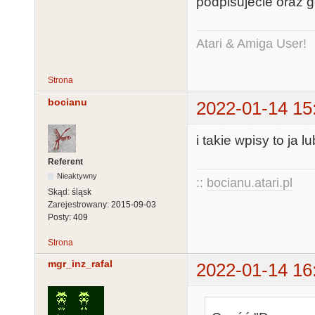
podpisujecie oraz g
Atari & Amiga User!
Strona
bocianu
2022-01-14 15
i takie wpisy to ja l
Referent
Nieaktywny
::
bocianu.atari.pl
Skąd:
śląsk
Zarejestrowany:
2015-09-03
Posty:
409
Strona
mgr_inz_rafal
2022-01-14 16