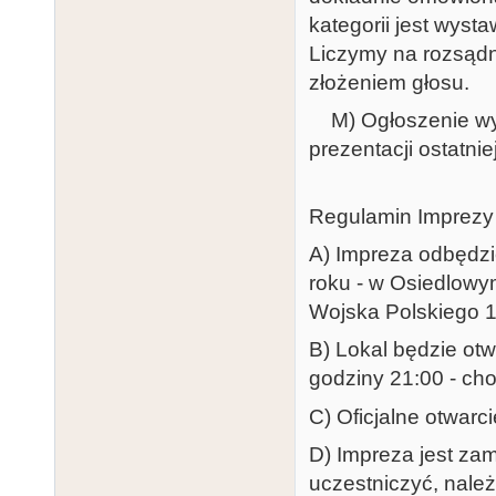
kategorii jest wyst
Liczymy na rozsądn
złożeniem głosu.
M) Ogłoszenie wyn
prezentacji ostatni
Regulamin Imprezy
A) Impreza odbędzie
roku - w Osiedlowy
Wojska Polskiego 1
B) Lokal będzie otw
godziny 21:00 - cho
C) Oficjalne otwarc
D) Impreza jest zam
uczestniczyć, należ