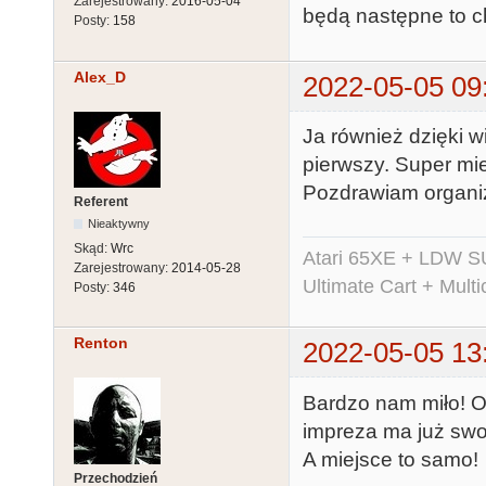
Zarejestrowany:
2016-05-04
będą następne to c
Posty:
158
Alex_D
2022-05-05 09
Ja również dzięki w
pierwszy. Super mie
Pozdrawiam organi
Referent
Nieaktywny
Skąd:
Wrc
Atari 65XE + LDW S
Zarejestrowany:
2014-05-28
Ultimate Cart + Multi
Posty:
346
Renton
2022-05-05 13
Bardzo nam miło! O 
impreza ma już swo
A miejsce to samo!
Przechodzień