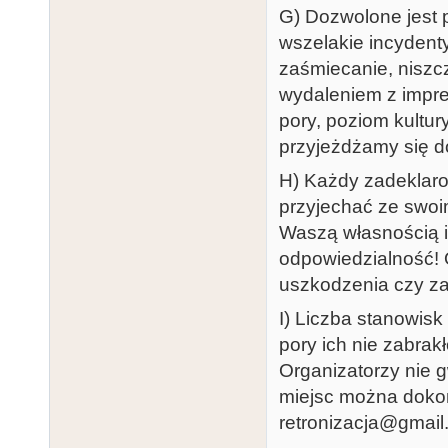
G) Dozwolone jest p
wszelakie incydent
zaśmiecanie, niszc
wydaleniem z imprez
pory, poziom kultu
przyjeżdżamy się d
H) Każdy zadeklaro
przyjechać ze swoim
Waszą własnością 
odpowiedzialność! 
uszkodzenia czy za
I) Liczba stanowisk
pory ich nie zabrak
Organizatorzy nie g
miejsc można doko
retronizacja@gmail