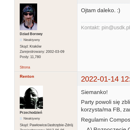
Ojtam daleko. :)
Kontakt: pin@usdk.p
Dziad Borowy
Nieaktywny
Skąd:
Kraków
Zarejestrowany:
2002-03-09
Posty:
11,780
Strona
Renton
2022-01-14 12
Siemanko!
Party powoli się zb
korzysta/ma FB, za
Przechodzień
Regulamin Compo
Nieaktywny
Skąd:
Pawłowice/Jastrzębie-Zdrój
A) Rozpoczęcie Co