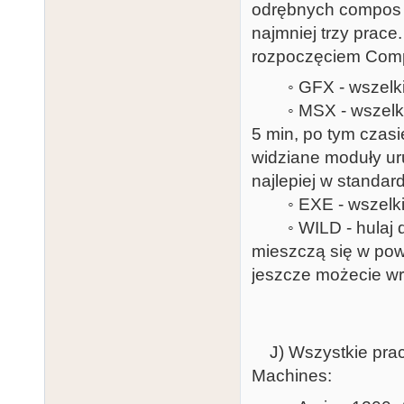
odrębnych compos w 
najmniej trzy prace
rozpoczęciem Com
◦ GFX - wszelkie 
◦ MSX - wszelkie 
5 min, po tym czasi
widziane moduły ur
najlepiej w standar
◦ EXE - wszelkie pl
◦ WILD - hulaj dus
mieszczą się w powy
jeszcze możecie wr
J) Wszystkie prac
Machines: