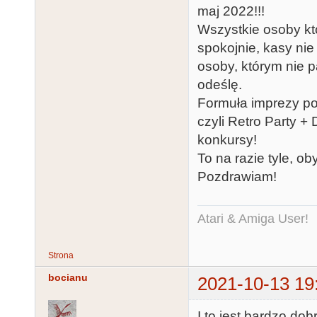
maj 2022!!!
Wszystkie osoby któ
spokojnie, kasy nie 
osoby, którym nie pa
odeślę.
Formuła imprezy poz
czyli Retro Party +
konkursy!
To na razie tyle, ob
Pozdrawiam!
Atari & Amiga User!
Strona
bocianu
2021-10-13 19
I to jest bardzo do