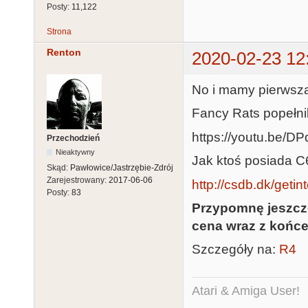
Posty:
11,122
Strona
Renton
2020-02-23 12
No i mamy pierwszą
Fancy Rats popełnil
https://youtu.be/D
Przechodzień
Nieaktywny
Jak ktoś posiada C
Skąd:
Pawłowice/Jastrzębie-Zdrój
Zarejestrowany:
2017-06-06
http://csdb.dk/getin
Posty:
83
Przypomnę jeszcz
cena wraz z końc
Szczegóły na:
R4
Atari & Amiga User!