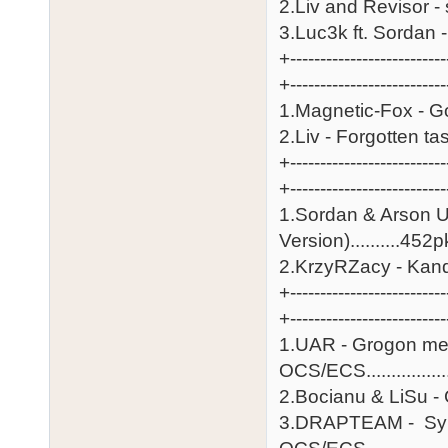
2.Liv and Revisor - snug..
3.Luc3k ft. Sordan - Ora
+--------------------------
+-----------------------
1.Magnetic-Fox - Going 
2.Liv - Forgotten taste 
+--------------------------
+-------------------------
1.Sordan & Arson U
Version)..........452p
2.KrzyRZacy - Kandydat...
+--------------------------
+-------------------------
1.UAR - Grogon me
OCS/ECS.................
2.Bocianu & LiSu - Grav
3.DRAPTEAM - Syn