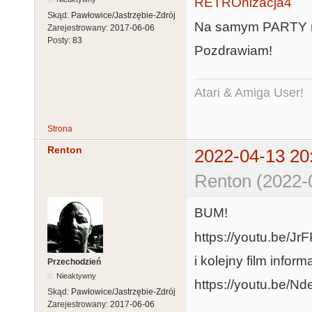
RETROnizacja4
Skąd:
Pawłowice/Jastrzębie-Zdrój
Na samym PARTY ni
Zarejestrowany:
2017-06-06
Posty:
83
Pozdrawiam!
Atari & Amiga User!
Strona
Renton
2022-04-13 20
Renton (2022-
BUM!
https://youtu.be/Jr
i kolejny film inform
Przechodzień
Nieaktywny
https://youtu.be/
Skąd:
Pawłowice/Jastrzębie-Zdrój
Zarejestrowany:
2017-06-06