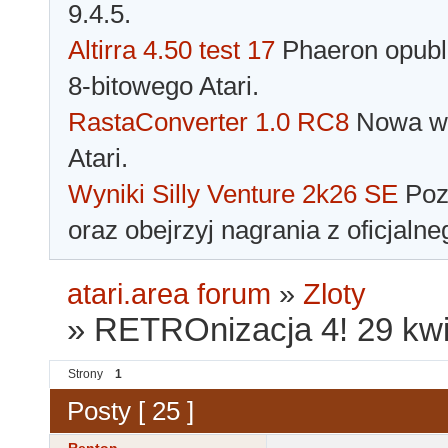
9.4.5.
Altirra 4.50 test 17
Phaeron opubli
8-bitowego Atari.
RastaConverter 1.0 RC8
Nowa wer
Atari.
Wyniki Silly Venture 2k26 SE
Pozn
oraz obejrzyj nagrania z oficjaln
atari.area forum
»
Zloty
»
RETROnizacja 4! 29 kwi
Strony
1
Posty [ 25 ]