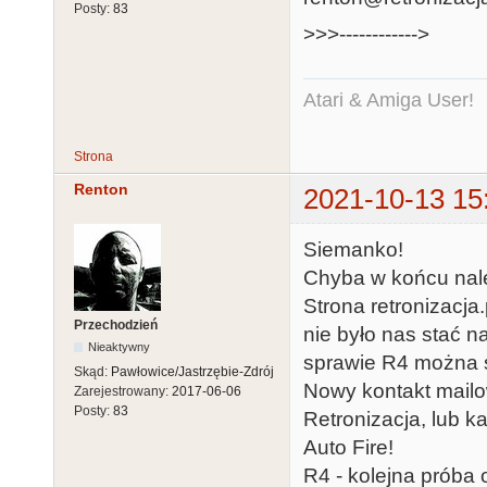
Posty:
83
>>>------------>
Atari & Amiga User!
Strona
Renton
2021-10-13 15
Siemanko!
Chyba w końcu nale
Strona retronizacja
Przechodzień
nie było nas stać na
Nieaktywny
sprawie R4 można śl
Skąd:
Pawłowice/Jastrzębie-Zdrój
Nowy kontakt mailo
Zarejestrowany:
2017-06-06
Posty:
83
Retronizacja, lub k
Auto Fire!
R4 - kolejna próba 