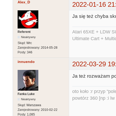
Alex_D
2022-01-16 21
Ja się też chyba sk
Atari 65XE + LDW S
Referent
Nieaktywny
Ultimate Cart + Multi
Skąd:
Wrc
Zarejestrowany:
2014-05-28
Posty:
346
innuendo
2022-03-29 19
Ja też rozważam poj
oto koło :r przyp "pole
Fanka Luke
powtórz 360 [np :i lw 
Nieaktywny
Skąd:
Warszawa
Zarejestrowany:
2010-02-22
Posty:
1,085