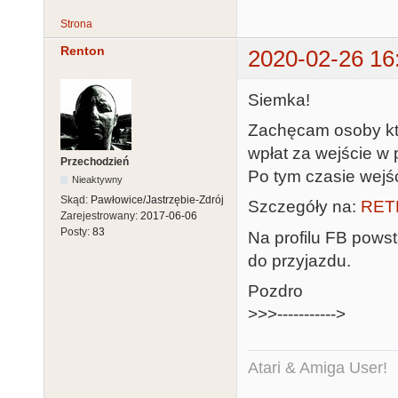
Strona
Renton
2020-02-26 16
Siemka!
Zachęcam osoby któ
wpłat za wejście w 
Przechodzień
Po tym czasie wejśc
Nieaktywny
Skąd:
Pawłowice/Jastrzębie-Zdrój
Szczegóły na:
RET
Zarejestrowany:
2017-06-06
Posty:
83
Na profilu FB pows
do przyjazdu.
Pozdro
>>>----------->
Atari & Amiga User!