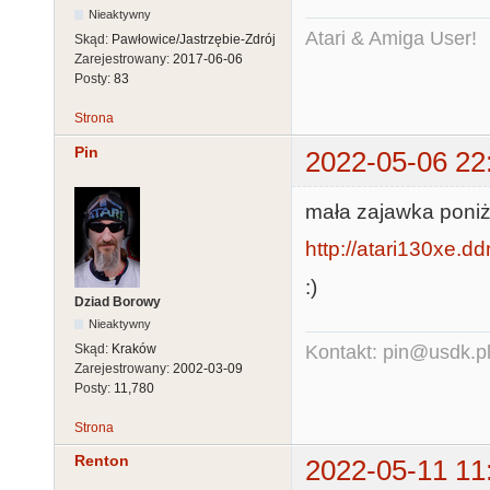
Nieaktywny
Atari & Amiga User!
Skąd:
Pawłowice/Jastrzębie-Zdrój
Zarejestrowany:
2017-06-06
Posty:
83
Strona
Pin
2022-05-06 22
mała zajawka poniż
http://atari130xe.dd
:)
Dziad Borowy
Nieaktywny
Skąd:
Kraków
Kontakt: pin@usdk.p
Zarejestrowany:
2002-03-09
Posty:
11,780
Strona
Renton
2022-05-11 11