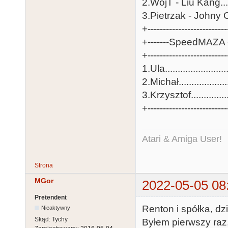
2.WojT - Liu Kang......
3.Pietrzak - Johny Ca
+-------------------------
+-------SpeedMAZA - 
+-------------------------
1.Ula........................
2.Michał...................
3.Krzysztof...............
+-------------------------
Atari & Amiga User!
Strona
MGor
2022-05-05 08
Pretendent
Renton i spółka, dzi
Nieaktywny
Skąd:
Tychy
Byłem pierwszy raz,