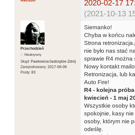
Renton
2020-02-17 17
(2021-10-13 15
Siemanko!
Chyba w końcu nale
Strona retronizacja
Przechodzień
nie było nas stać na
Nieaktywny
sprawie R4 można śl
Skąd:
Pawłowice/Jastrzębie-Zdrój
Nowy kontakt mailo
Zarejestrowany:
2017-06-06
Posty:
83
Retronizacja, lub k
Auto Fire!
R4 - kolejna próba
kwiecień - 1 maj 20
Wszystkie osoby któ
spokojnie, kasy nie 
osoby, którym nie pa
odeślę.