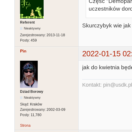
Część "Demoparty
uczestników doro
Referent
Skurczybyk wie jak 
Nieaktywny
Zarejestrowany:
2013-11-18
Posty:
459
Pin
2022-01-15 02
jak do kwietnia będ
Kontakt: pin@usdk.p
Dziad Borowy
Nieaktywny
Skąd:
Kraków
Zarejestrowany:
2002-03-09
Posty:
11,780
Strona