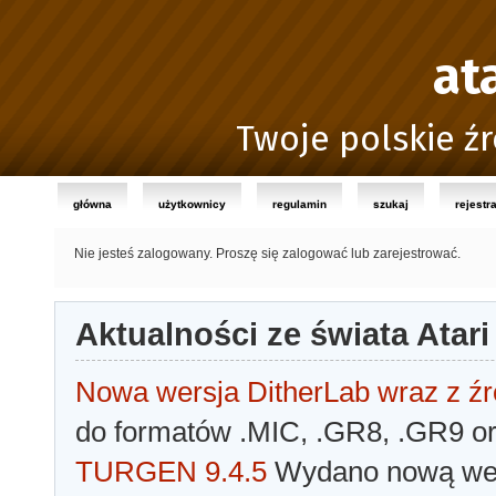
at
Twoje polskie źr
główna
użytkownicy
regulamin
szukaj
rejestr
Nie jesteś zalogowany.
Proszę się zalogować lub zarejestrować.
Aktualności ze świata Atari
Nowa wersja DitherLab wraz z źr
do formatów .MIC, .GR8, .GR9 o
TURGEN 9.4.5
Wydano nową wer