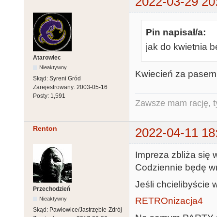
2022-03-29 20
Pin napisał/a:
jak do kwietnia b
Atarowiec
Nieaktywny
Kwiecień za pasem.
Skąd:
Syreni Gród
Zarejestrowany:
2003-05-16
Posty:
1,591
Zawsze mam rację, ty
Renton
2022-04-11 18
Impreza zbliża się 
Codziennie będę wrz
Jeśli chcielibyści
Przechodzień
RETROnizacja4
Nieaktywny
Skąd:
Pawłowice/Jastrzębie-Zdrój