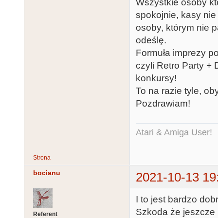
Wszystkie osoby któ
spokojnie, kasy nie 
osoby, którym nie pa
odeślę.
Formuła imprezy poz
czyli Retro Party +
konkursy!
To na razie tyle, ob
Pozdrawiam!
Atari & Amiga User!
Strona
bocianu
2021-10-13 19
I to jest bardzo do
Szkoda że jeszcze 
Referent