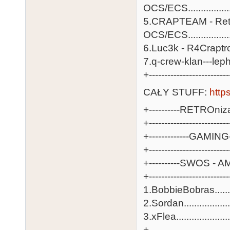
OCS/ECS................
5.CRAPTEAM - Retr
OCS/ECS.................
6.Luc3k - R4Craptrofil
7.q-crew-klan---lephon
+--------------------------
CAŁY STUFF:
http
+----------RETROnizac
+-------------------------
+-------------GAMING--
+-------------------------
+----------SWOS - AM
+-------------------------
1.BobbieBobras.........
2.Sordan...................
3.xFlea.....................
+-------------------------