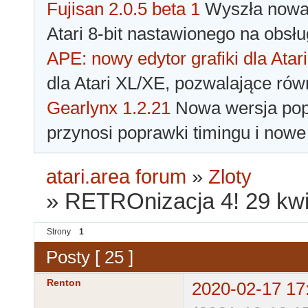
Fujisan 2.0.5 beta 1
Wyszła nowa 
Atari 8-bit nastawionego na obsłu
APE: nowy edytor grafiki dla Atari
dla Atari XL/XE, pozwalające rów
Gearlynx 1.2.21
Nowa wersja popu
przynosi poprawki timingu i nowe
atari.area forum
»
Zloty
»
RETROnizacja 4! 29 kwi
Strony
1
Posty [ 25 ]
Renton
2020-02-17 17