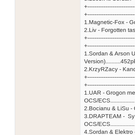
+--------------------------
+-----------------------
1.Magnetic-Fox - Going 
2.Liv - Forgotten taste 
+--------------------------
+-------------------------
1.Sordan & Arson U
Version)..........452p
2.KrzyRZacy - Kandydat...
+--------------------------
+-------------------------
1.UAR - Grogon me
OCS/ECS.................
2.Bocianu & LiSu - Grav
3.DRAPTEAM - Syn
OCS/ECS..................
4.Sordan & Elektro