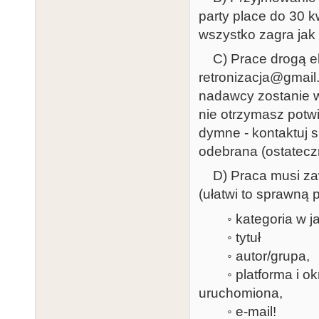
party place do 30 
wszystko zagra jak 
C) Prace drogą el
retronizacja@gmail
nadawcy zostanie w
nie otrzymasz potwi
dymne - kontaktuj s
odebrana (ostateczn
D) Praca musi zawi
(ułatwi to sprawną 
◦ kategoria w jak
◦ tytuł
◦ autor/grupa,
◦ platforma i okre
uruchomiona,
◦ e-mail!