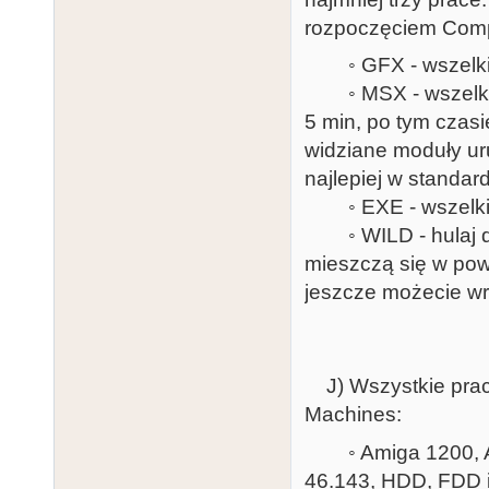
rozpoczęciem Com
◦ GFX - wszelkie 
◦ MSX - wszelkie 
5 min, po tym czasi
widziane moduły ur
najlepiej w standar
◦ EXE - wszelkie pl
◦ WILD - hulaj dus
mieszczą się w powy
jeszcze możecie wr
J) Wszystkie prac
Machines:
◦ Amiga 1200, Apo
46.143, HDD, FDD 