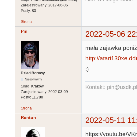
Zarejestrowany:
2017-06-06
Posty:
83
Strona
Pin
2022-05-06 22
mała zajawka poniż
http://atari130xe.dd
:)
Dziad Borowy
Nieaktywny
Skąd:
Kraków
Kontakt: pin@usdk.p
Zarejestrowany:
2002-03-09
Posty:
11,780
Strona
Renton
2022-05-11 11
https://youtu.be/V