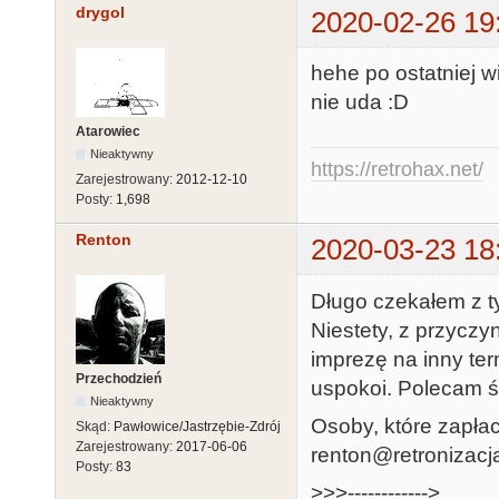
drygol
2020-02-26 19
hehe po ostatniej w
nie uda :D
Atarowiec
Nieaktywny
https://retrohax.net/
Zarejestrowany:
2012-12-10
Posty:
1,698
Renton
2020-03-23 18
Długo czekałem z t
Niestety, z przycz
imprezę na inny term
Przechodzień
uspokoi. Polecam śl
Nieaktywny
Osoby, które zapłac
Skąd:
Pawłowice/Jastrzębie-Zdrój
Zarejestrowany:
2017-06-06
renton@retronizacja
Posty:
83
>>>------------>