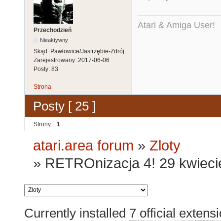
Atari & Amiga User!
Przechodzień
Nieaktywny
Skąd:
Pawłowice/Jastrzębie-Zdrój
Zarejestrowany:
2017-06-06
Posty:
83
Strona
Posty [ 25 ]
Strony
1
atari.area forum
»
Zloty
»
RETROnizacja 4! 29 kwiecie
Currently installed
7 official extens