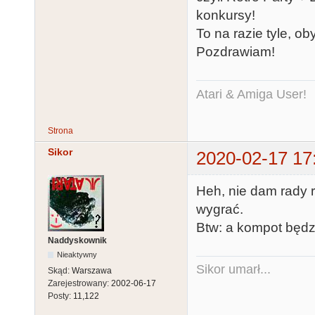
konkursy!
To na razie tyle, ob
Pozdrawiam!
Atari & Amiga User!
Strona
Sikor
2020-02-17 17
Heh, nie dam rady r
wygrać.
Btw: a kompot będz
Naddyskownik
Nieaktywny
Sikor umarł...
Skąd:
Warszawa
Zarejestrowany:
2002-06-17
Posty:
11,122