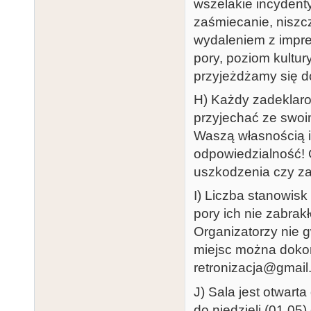
wszelakie incydent
zaśmiecanie, niszc
wydaleniem z imprez
pory, poziom kultu
przyjeżdżamy się d
H) Każdy zadeklaro
przyjechać ze swoim
Waszą własnością 
odpowiedzialność! 
uszkodzenia czy za
I) Liczba stanowisk
pory ich nie zabrak
Organizatorzy nie g
miejsc można doko
retronizacja@gmail
J) Sala jest otwart
do niedzieli (01.05