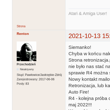
Atari & Amiga User!
Strona
Renton
2021-10-13 15
Siemanko!
Chyba w końcu nale
Strona retronizacja
Przechodzień
nie było nas stać na
Nieaktywny
sprawie R4 można śl
Skąd:
Pawłowice/Jastrzębie-Zdrój
Nowy kontakt mailo
Zarejestrowany:
2017-06-06
Posty:
83
Retronizacja, lub k
Auto Fire!
R4 - kolejna próba 
maj 2022!!!