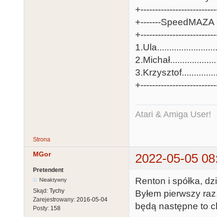
+-------------------------
+-------SpeedMAZA - 
+-------------------------
1.Ula........................
2.Michał...................
3.Krzysztof...............
+-------------------------
Atari & Amiga User!
Strona
MGor
2022-05-05 08
Pretendent
Renton i spółka, dzi
Nieaktywny
Skąd:
Tychy
Byłem pierwszy raz,
Zarejestrowany:
2016-05-04
będą następne to c
Posty:
158