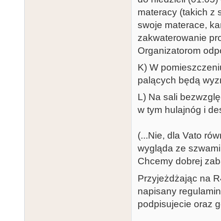
materacy (takich z 
swoje materace, kar
zakwaterowanie pro
Organizatorom odpo
K) W pomieszczeniu
palących będą wyzn
L) Na sali bezwzgl
w tym hulajnóg i de
(...Nie, dla Vato r
wygląda ze szwami 
Chcemy dobrej zaba
Przyjeżdżając na R4
napisany regulamin
podpisujecie oraz g