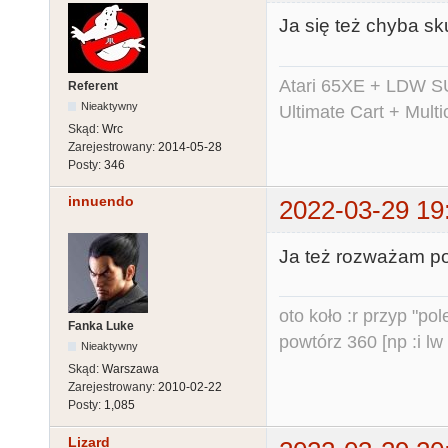
Ja się też chyba sk
Atari 65XE + LDW S
Referent
Nieaktywny
Ultimate Cart + Multi
Skąd:
Wrc
Zarejestrowany:
2014-05-28
Posty:
346
innuendo
2022-03-29 19
Ja też rozważam poj
oto koło :r przyp "pole
Fanka Luke
powtórz 360 [np :i lw 
Nieaktywny
Skąd:
Warszawa
Zarejestrowany:
2010-02-22
Posty:
1,085
Lizard