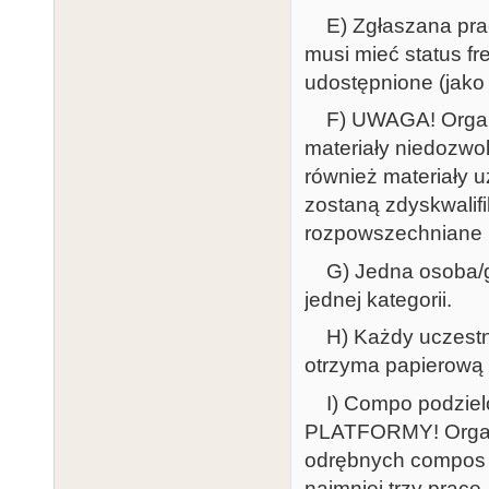
E) Zgłaszana praca
musi mieć status fr
udostępnione (jako 
F) UWAGA! Organiz
materiały niedozwo
również materiały 
zostaną zdyskwalif
rozpowszechniane p
G) Jedna osoba/g
jednej kategorii.
H) Każdy uczestnik
otrzyma papierową 
I) Compo podzielo
PLATFORMY! Organi
odrębnych compos w 
najmniej trzy prace