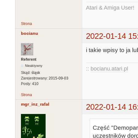
Atari & Amiga User!
Strona
bocianu
2022-01-14 15
i takie wpisy to ja l
Referent
Nieaktywny
::
bocianu.atari.pl
Skąd:
śląsk
Zarejestrowany:
2015-09-03
Posty:
410
Strona
mgr_inz_rafal
2022-01-14 16
Część "Demoparty
uczestników doro