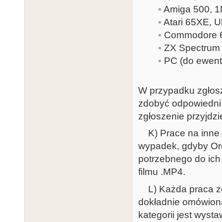
◦ Amiga 500, 1MB,
◦ Atari 65XE, Ult
◦ Commodore 64, U
◦ ZX Spectrum +2
◦ PC (do ewentua
W przypadku zgłosze
zdobyć odpowiedni 
zgłoszenie przyjdz
K) Prace na inne p
wypadek, gdyby Org
potrzebnego do ich
filmu .MP4.
L) Każda praca zo
dokładnie omówiona: 
kategorii jest wyst