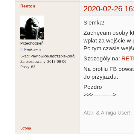
Renton
2020-02-26 16
Siemka!
Zachęcam osoby któ
wpłat za wejście w 
Przechodzień
Po tym czasie wejśc
Nieaktywny
Skąd:
Pawłowice/Jastrzębie-Zdrój
Szczegóły na:
RET
Zarejestrowany:
2017-06-06
Posty:
83
Na profilu FB pows
do przyjazdu.
Pozdro
>>>----------->
Atari & Amiga User!
Strona