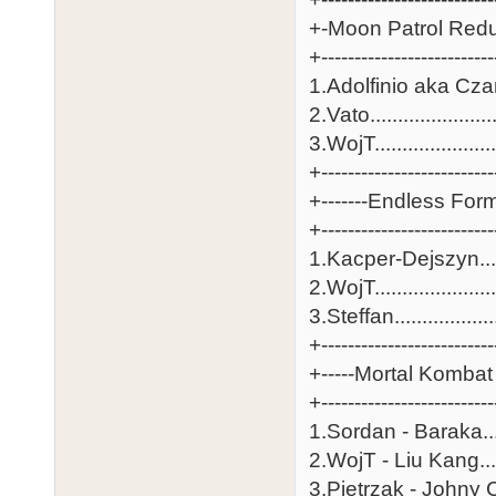
+-Moon Patrol Redu
+-------------------------
1.Adolfinio aka Czaniq
2.Vato......................
3.WojT......................
+-------------------------
+-------Endless Form
+-------------------------
1.Kacper-Dejszyn.......
2.WojT......................
3.Steffan..................
+-------------------------
+-----Mortal Kombat 
+-------------------------
1.Sordan - Baraka......
2.WojT - Liu Kang......
3.Pietrzak - Johny Ca