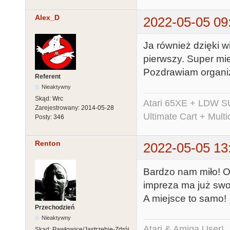
Alex_D
2022-05-05 09
Ja również dzięki w
pierwszy. Super mie
Pozdrawiam organi
Referent
Nieaktywny
Skąd:
Wrc
Atari 65XE + LDW S
Zarejestrowany:
2014-05-28
Ultimate Cart + Multi
Posty:
346
Renton
2022-05-05 13
Bardzo nam miło! O 
impreza ma już swo
A miejsce to samo!
Przechodzień
Nieaktywny
Atari & Amiga User!
Skąd:
Pawłowice/Jastrzębie-Zdrój