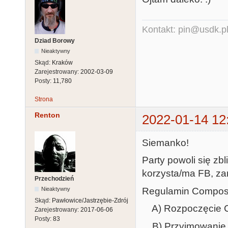
Kontakt: pin@usdk.p
Dziad Borowy
Nieaktywny
Skąd:
Kraków
Zarejestrowany:
2002-03-09
Posty:
11,780
Strona
Renton
2022-01-14 12
Siemanko!
Party powoli się zb
korzysta/ma FB, za
Przechodzień
Regulamin Compo
Nieaktywny
Skąd:
Pawłowice/Jastrzębie-Zdrój
A) Rozpoczęcie Co
Zarejestrowany:
2017-06-06
Posty:
83
B) Przyjmowanie pr