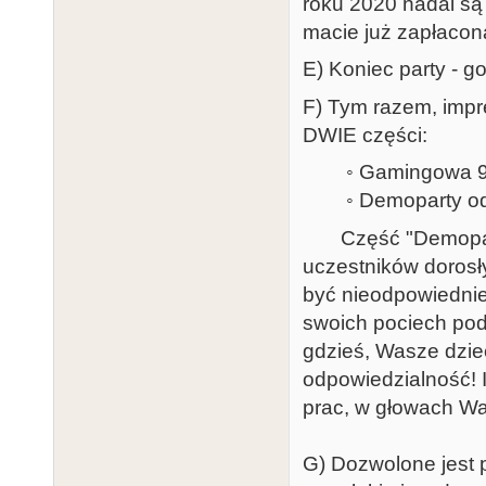
roku 2020 nadal są 
macie już zapłacon
E) Koniec party - g
F) Tym razem, impr
DWIE części:
◦ Gamingowa 9:
◦ Demoparty od
Część "Demoparty"
uczestników dorosły
być nieodpowiednie
swoich pociech pod
gdzieś, Wasze dziec
odpowiedzialność! I
prac, w głowach Was
G) Dozwolone jest p