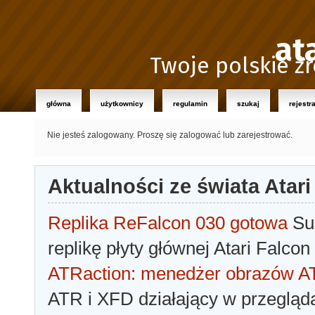
at
Twoje polskie źr
główna
użytkownicy
regulamin
szukaj
rejestr
Nie jesteś zalogowany.
Proszę się zalogować lub zarejestrować.
Aktualności ze świata Atari
Replika ReFalcon 030 gotowa
Sua
replikę płyty głównej Atari Falcon
ATRaction: menedżer obrazów 
ATR i XFD działający w przegląda