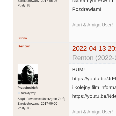
Na samym PARTY ni
Zarejestrowany:
2017-06-06
Posty:
83
Pozdrawiam!
Atari & Amiga User!
Strona
Renton
2022-04-13 20
Renton (2022-
BUM!
https://youtu.be/Jr
i kolejny film inform
Przechodzień
Nieaktywny
https://youtu.be/
Skąd:
Pawłowice/Jastrzębie-Zdrój
Zarejestrowany:
2017-06-06
Posty:
83
Atari & Amiga User!