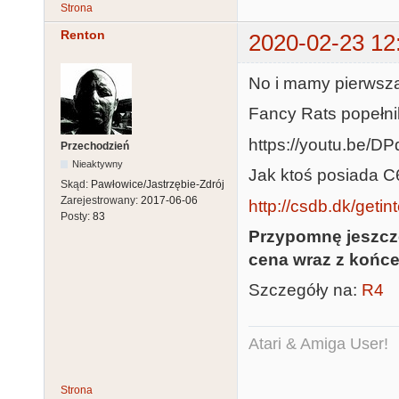
Strona
Renton
2020-02-23 12
No i mamy pierwszą
Fancy Rats popełnil
https://youtu.be/D
Przechodzień
Nieaktywny
Jak ktoś posiada C
Skąd:
Pawłowice/Jastrzębie-Zdrój
Zarejestrowany:
2017-06-06
http://csdb.dk/getin
Posty:
83
Przypomnę jeszcz
cena wraz z końc
Szczegóły na:
R4
Atari & Amiga User!
Strona