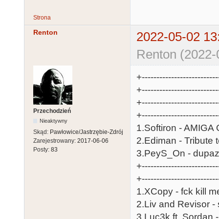
Strona
Renton
2022-05-02 13
Renton (2022-
+-----------------------
+------------------------
+--------------------------
Przechodzień
+-----------------------
Nieaktywny
1.Softiron - AMIGA OCS/E
Skąd:
Pawłowice/Jastrzębie-Zdrój
2.Ediman - Tribute to M
Zarejestrowany:
2017-06-06
Posty:
83
3.PeyS_On - dupazzz - 
+--------------------------
+-----------------------
1.XCopy - fck kill me......
2.Liv and Revisor - snug..
3.Luc3k ft. Sordan - Ora