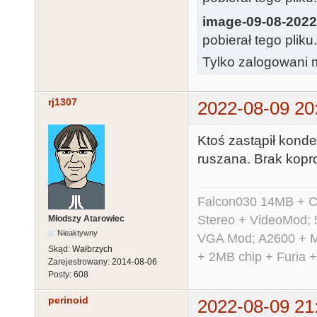
image-09-08-2022
pobierał tego pliku
Tylko zalogowani m
rj1307
2022-08-09 20
Ktoś zastąpił konde
ruszana. Brak kopr
Falcon030 14MB + C
Stereo + VideoMod; 
Młodszy Atarowiec
Nieaktywny
VGA Mod; A2600 + M
Skąd:
Wałbrzych
+ 2MB chip + Furia 
Zarejestrowany:
2014-08-06
Posty:
608
perinoid
2022-08-09 21