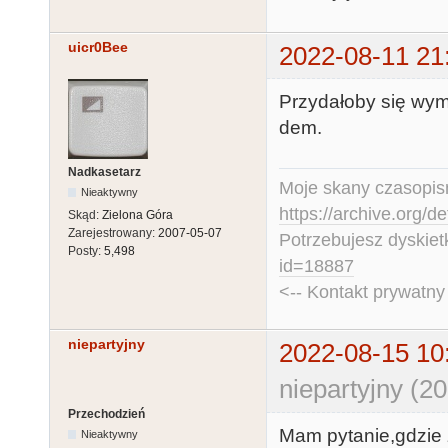
uicr0Bee
2022-08-11 21
Przydałoby się wym
dem.
Nadkasetarz
Moje skany czasopism
Nieaktywny
https://archive.org/d
Skąd:
Zielona Góra
Zarejestrowany:
2007-05-07
Potrzebujesz dyskiet
Posty:
5,498
id=18887
<-- Kontakt prywatn
niepartyjny
2022-08-15 10
niepartyjny (2
Przechodzień
Mam pytanie,gdzie 
Nieaktywny