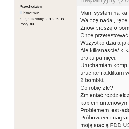
Przechodzień
Mam system na kar
Nieaktywny
Zarejestrowany:
2018-05-08
Walczę nadal, ręce
Posty:
83
Znów proszę o pom
Chcę przetestować 
Wszystko działa jak
Ale kilkanaście/ ki
braku pamięci.
Uruchamiam kompute
uruchamia,klikam w 
2 bombki.
Co robię źle?
Zmieniać rozdzielc
kablem antenowym
Problemem jest ład
Próbowałem nagrać 
moją stacją FDD U