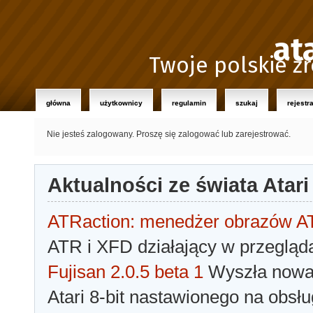
at
Twoje polskie źr
główna
użytkownicy
regulamin
szukaj
rejestr
Nie jesteś zalogowany.
Proszę się zalogować lub zarejestrować.
Aktualności ze świata Atari
ATRaction: menedżer obrazów 
ATR i XFD działający w przegląda
Fujisan 2.0.5 beta 1
Wyszła nowa 
Atari 8-bit nastawionego na obsłu