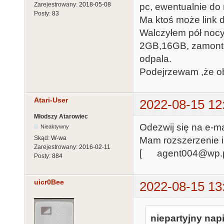
Zarejestrowany:
2018-05-08
pc, ewentualnie do
Posty:
83
Ma ktoś może link 
Walczyłem pół nocy
2GB,16GB, zamonto
odpala.
Podejrzewam ,że ob
Atari-User
2022-08-15 12
Młodszy Atarowiec
Odezwij się na e-ma
Nieaktywny
Skąd:
W-wa
Mam rozszerzenie i
Zarejestrowany:
2016-02-11
[ agent004@wp.
Posty:
884
uicr0Bee
2022-08-15 13
niepartyjny napi