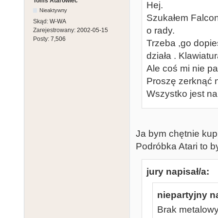
Toms Atarowiec
Hej.
Nieaktywny
Szukałem Falcon
Skąd:
W-WA
o rady.
Zarejestrowany:
2002-05-15
Posty:
7,506
Trzeba ,go dopie
działa . Klawiatu
Ale coś mi nie pa
Proszę zerknąć n
Wszystko jest na
Ja bym chętnie kupi
Podróbka Atari to b
jury napisał/a:
niepartyjny n
Brak metalowy