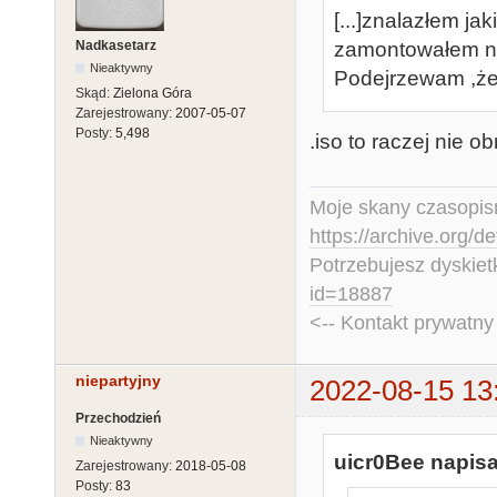
[...]znalazłem j
Nadkasetarz
zamontowałem naw
Nieaktywny
Podejrzewam ,że
Skąd:
Zielona Góra
Zarejestrowany:
2007-05-07
Posty:
5,498
.iso to raczej nie o
Moje skany czasopism
https://archive.org/d
Potrzebujesz dyskiet
id=18887
<-- Kontakt prywatn
niepartyjny
2022-08-15 13
Przechodzień
Nieaktywny
uicr0Bee napisa
Zarejestrowany:
2018-05-08
Posty:
83