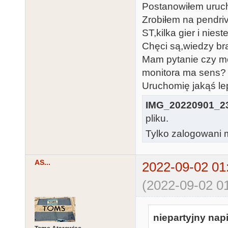
Postanowiłem uruch
Zrobiłem na pendri
ST,kilka gier i nies
Chęci są,wiedzy bra
Mam pytanie czy m
monitora ma sens?
Uruchomię jakąś le
IMG_20220901_23
pliku.
Tylko zalogowani m
AS...
2022-09-02 01
(2022-09-02 01
niepartyjny napi