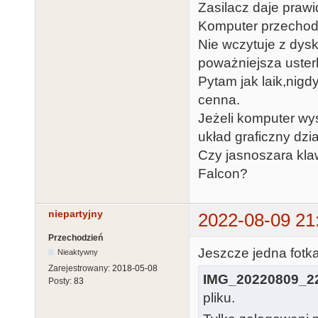
Zasilacz daje prawid
Komputer przechodz
Nie wczytuje z dyski
poważniejsza uste
Pytam jak laik,nigd
cenna.
Jeżeli komputer wy
układ graficzny dzi
Czy jasnoszara klaw
Falcon?
niepartyjny
2022-08-09 21
Przechodzień
Jeszcze jedna fotka
Nieaktywny
Zarejestrowany:
2018-05-08
IMG_20220809_22
Posty:
83
pliku.