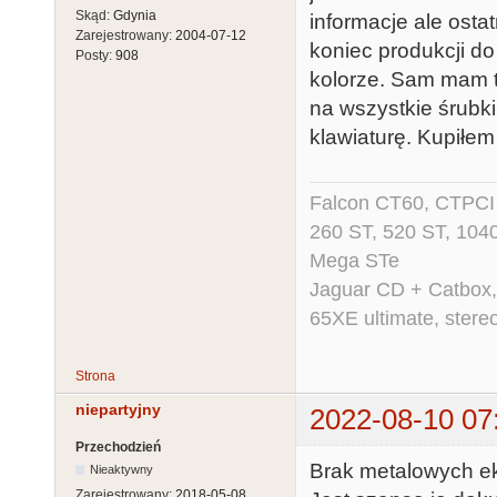
Skąd:
Gdynia
informacje ale osta
Zarejestrowany:
2004-07-12
koniec produkcji do
Posty:
908
kolorze. Sam mam t
na wszystkie śrubki
klawiaturę. Kupiłem 
Falcon CT60, CTPCI 
260 ST, 520 ST, 104
Mega STe
Jaguar CD + Catbox,
65XE ultimate, ster
Strona
niepartyjny
2022-08-10 07
Przechodzień
Brak metalowych ek
Nieaktywny
Zarejestrowany:
2018-05-08