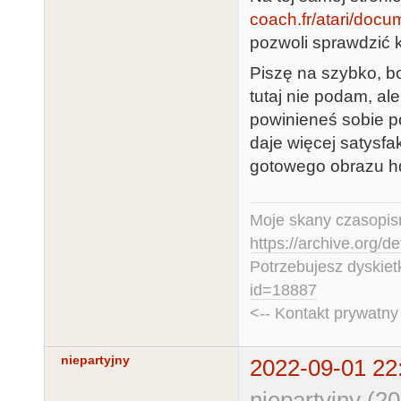
coach.fr/atari/do
pozwoli sprawdzić k
Piszę na szybko, b
tutaj nie podam, a
powinieneś sobie p
daje więcej satysfa
gotowego obrazu h
Moje skany czasopism
https://archive.org/d
Potrzebujesz dyskiet
id=18887
<-- Kontakt prywatn
niepartyjny
2022-09-01 22
niepartyjny (2