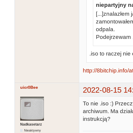
niepartyjny n
[...]znalazłem
zamontowałem 
odpala.
Podejrzewam ,
.iso to raczej nie
http://8bitchip.info
uicr0Bee
2022-08-15 14
To nie .iso :) Przec
archiwum. Ma działa
instrukcją?
Nadkasetarz
Nieaktywny