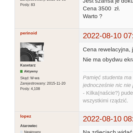
Jest szansa je dok
Posty:
83
Cena 3500 zł.
Warto ?
perinoid
2022-08-10 07
Cena rewelacyjna, j
Nie ma obydwu ekr
Kasetarz
Aktywny
Pamięć studenta ma c
Skąd:
W-wa
Zarejestrowany:
2015-11-20
jednocześnie nic nie
Posty:
4,108
- Kilka(naście?) pude
wszystkimi rządzić.
lopez
2022-08-10 08
Atarowiec
Na zdjęciach widać 
Nieaktywny