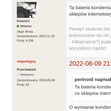
Ta bateria kondens
sklepów internetow
Kasetarz
Aktywny
Pamięć studenta ma c
Skąd:
W-wa
jednocześnie nic nie
Zarejestrowany:
2015-11-20
Posty:
4,108
- Kilka(naście?) pude
wszystkimi rządzić.
niepartyjny
2022-08-09 21
Przechodzień
Nieaktywny
perinoid napisał
Zarejestrowany:
2018-05-08
Posty:
83
Ta bateria konde
ze sklepów inter
O wymianie konden