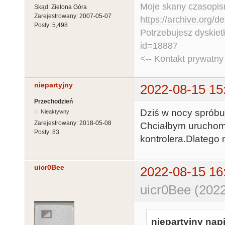
Moje skany czasopism
Skąd:
Zielona Góra
Zarejestrowany:
2007-05-07
https://archive.org/d
Posty:
5,498
Potrzebujesz dyskiet
id=18887
<-- Kontakt prywatn
niepartyjny
2022-08-15 15
Przechodzień
Dziś w nocy spróbuj
Nieaktywny
Zarejestrowany:
2018-05-08
Chciałbym uruchomi
Posty:
83
kontrolera.Dlatego 
uicr0Bee
2022-08-15 16
uicr0Bee (2022
niepartyjny napi