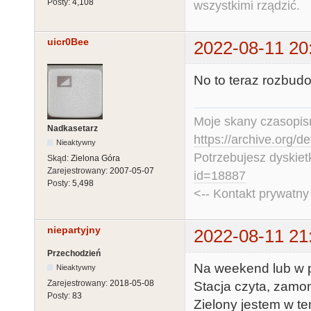
Posty:
4,108
wszystkimi rządzić.
uicr0Bee
2022-08-11 20
No to teraz rozbudo
Moje skany czasopism
Nadkasetarz
https://archive.org/d
Nieaktywny
Potrzebujesz dyskiet
Skąd:
Zielona Góra
Zarejestrowany:
2007-05-07
id=18887
Posty:
5,498
<-- Kontakt prywatn
niepartyjny
2022-08-11 21
Przechodzień
Na weekend lub w 
Nieaktywny
Zarejestrowany:
2018-05-08
Stacja czyta, zamon
Posty:
83
Zielony jestem w t