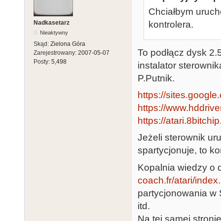
Chciałbym urucho
Nadkasetarz
kontrolera.
Nieaktywny
Skąd:
Zielona Góra
To podłącz dysk 2.
Zarejestrowany:
2007-05-07
Posty:
5,498
instalator sterownik
P.Putnik.
https://sites.google
https://www.hddriver
https://atari.8bitchi
Jeżeli sterownik ur
spartycjonuje, to 
Kopalnia wiedzy o d
coach.fr/atari/index
partycjonowania w S
itd.
Na tej samej stroni