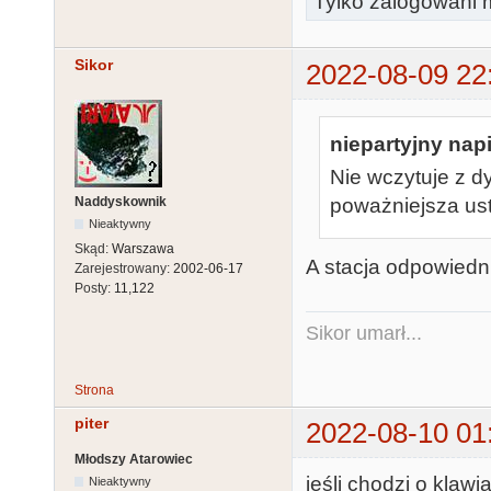
Tylko zalogowani m
Sikor
2022-08-09 22
niepartyjny napi
Nie wczytuje z dys
Naddyskownik
poważniejsza us
Nieaktywny
Skąd:
Warszawa
A stacja odpowied
Zarejestrowany:
2002-06-17
Posty:
11,122
Sikor umarł...
Strona
piter
2022-08-10 01
Młodszy Atarowiec
jeśli chodzi o klawi
Nieaktywny