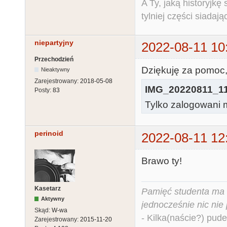
A Ty, jaką historyjk
tylniej części siadają
niepartyjny
2022-08-11 10
Przechodzień
Dziękuję za pomoc
Nieaktywny
Zarejestrowany:
2018-05-08
IMG_20220811_11
Posty:
83
Tylko zalogowani m
perinoid
2022-08-11 12
Brawo ty!
Kasetarz
Pamięć studenta ma c
Aktywny
jednocześnie nic nie
Skąd:
W-wa
- Kilka(naście?) pude
Zarejestrowany:
2015-11-20