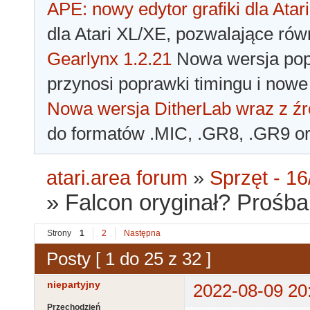
APE: nowy edytor grafiki dla Atari
dla Atari XL/XE, pozwalające rów
Gearlynx 1.2.21
Nowa wersja popu
przynosi poprawki timingu i nowe
Nowa wersja DitherLab wraz z źr
do formatów .MIC, .GR8, .GR9 o
atari.area forum
»
Sprzęt - 16
»
Falcon oryginał? Prośba
Strony
1
2
Następna
Posty [ 1 do 25 z 32 ]
niepartyjny
2022-08-09 20
Przechodzień