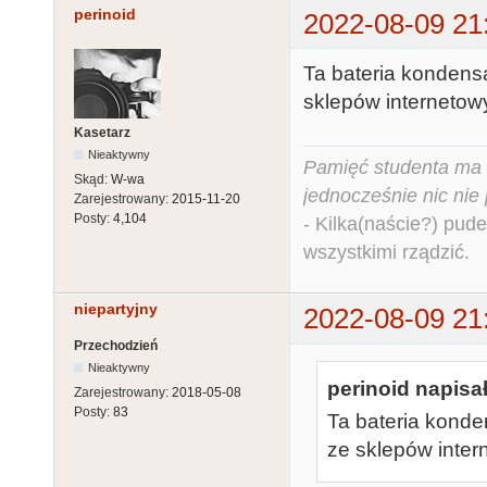
perinoid
2022-08-09 21
Ta bateria kondens
sklepów internetow
Kasetarz
Nieaktywny
Pamięć studenta ma c
Skąd:
W-wa
jednocześnie nic nie
Zarejestrowany:
2015-11-20
Posty:
4,104
- Kilka(naście?) pude
wszystkimi rządzić.
niepartyjny
2022-08-09 21
Przechodzień
Nieaktywny
perinoid napisał
Zarejestrowany:
2018-05-08
Posty:
83
Ta bateria konde
ze sklepów inter