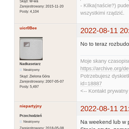
Skąd:
W-wa
- Kilka(naście?) pude
Zarejestrowany:
2015-11-20
Posty:
4,104
wszystkimi rządzić.
uicr0Bee
2022-08-11 20
No to teraz rozbudo
Moje skany czasopism
Nadkasetarz
https://archive.org/d
Nieaktywny
Potrzebujesz dyskiet
Skąd:
Zielona Góra
Zarejestrowany:
2007-05-07
id=18887
Posty:
5,497
<-- Kontakt prywatn
niepartyjny
2022-08-11 21
Przechodzień
Na weekend lub w 
Nieaktywny
Zarejestrowany:
2018-05-08