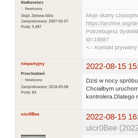
Nadkasetarz
Nieaktywny
Moje skany czasopism
Skąd:
Zielona Góra
Zarejestrowany:
2007-05-07
https://archive.org/d
Posty:
5,497
Potrzebujesz dyskiet
id=18887
<-- Kontakt prywatn
niepartyjny
2022-08-15 15
Przechodzień
Dziś w nocy spróbuj
Nieaktywny
Zarejestrowany:
2018-05-08
Chciałbym uruchomi
Posty:
83
kontrolera.Dlatego 
uicr0Bee
2022-08-15 16
uicr0Bee (2022