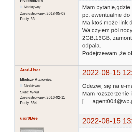
Przechodzień
Mam pytanie,gdzie 
Nieaktywny
Zarejestrowany:
2018-05-08
pc, ewentualnie do
Posty:
83
Ma ktoś może link 
Walczyłem pół nocy
2GB,16GB, zamonto
odpala.
Podejrzewam ,że ob
Atari-User
2022-08-15 12
Młodszy Atarowiec
Odezwij się na e-ma
Nieaktywny
Skąd:
W-wa
Mam rozszerzenie i
Zarejestrowany:
2016-02-11
[ agent004@wp.
Posty:
884
uicr0Bee
2022-08-15 13