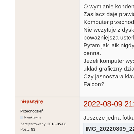
O wymianie konden
Zasilacz daje prawid
Komputer przechodz
Nie wczytuje z dyski
poważniejsza uste
Pytam jak laik,nigd
cenna.
Jeżeli komputer wy
układ graficzny dzi
Czy jasnoszara klaw
Falcon?
niepartyjny
2022-08-09 21
Przechodzień
Jeszcze jedna fotka
Nieaktywny
Zarejestrowany:
2018-05-08
IMG_20220809_22
Posty:
83