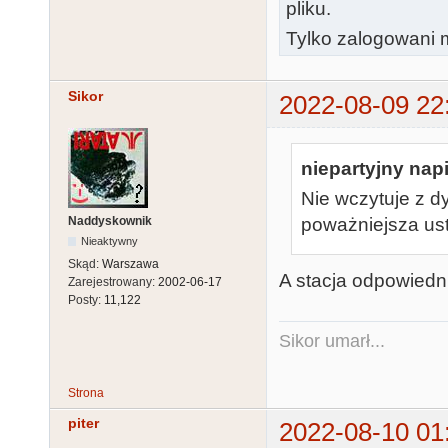
pliku.
Tylko zalogowani m
Sikor
2022-08-09 22
niepartyjny napi
Nie wczytuje z dys
Naddyskownik
poważniejsza us
Nieaktywny
Skąd:
Warszawa
A stacja odpowied
Zarejestrowany:
2002-06-17
Posty:
11,122
Sikor umarł...
Strona
piter
2022-08-10 01