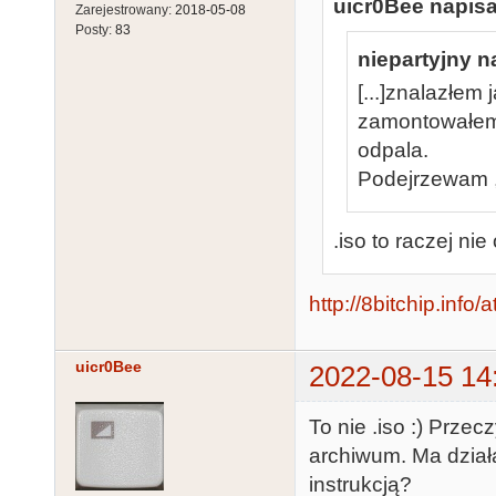
uicr0Bee napisa
Zarejestrowany:
2018-05-08
Posty:
83
niepartyjny n
[...]znalazłem
zamontowałem 
odpala.
Podejrzewam ,
.iso to raczej nie
http://8bitchip.info
uicr0Bee
2022-08-15 14
To nie .iso :) Przec
archiwum. Ma działa
instrukcją?