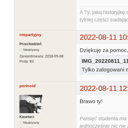
A Ty, jaką historyjk
tylniej części siadają
niepartyjny
2022-08-11 10
Przechodzień
Dziękuję za pomoc
Nieaktywny
Zarejestrowany:
2018-05-08
IMG_20220811_11
Posty:
83
Tylko zalogowani m
perinoid
2022-08-11 12
Brawo ty!
Kasetarz
Pamięć studenta ma c
Nieaktywny
jednocześnie nic nie