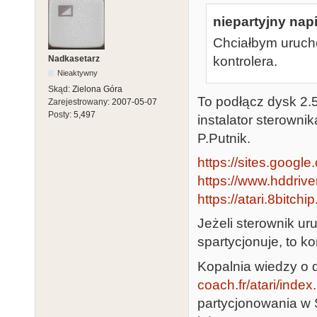
niepartyjny napi
Chciałbym urucho
Nadkasetarz
kontrolera.
Nieaktywny
Skąd:
Zielona Góra
To podłącz dysk 2.
Zarejestrowany:
2007-05-07
Posty:
5,497
instalator sterownik
P.Putnik.
https://sites.google
https://www.hddriver
https://atari.8bitchi
Jeżeli sterownik ur
spartycjonuje, to 
Kopalnia wiedzy o d
coach.fr/atari/index
partycjonowania w S