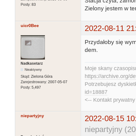
Stacja czyta, zamon
Posty:
83
Zielony jestem w t
uicr0Bee
2022-08-11 21
Przydałoby się wym
dem.
Nadkasetarz
Moje skany czasopism
Nieaktywny
https://archive.org/d
Skąd:
Zielona Góra
Zarejestrowany:
2007-05-07
Potrzebujesz dyskiet
Posty:
5,497
id=18887
<-- Kontakt prywatn
niepartyjny
2022-08-15 10
niepartyjny (2