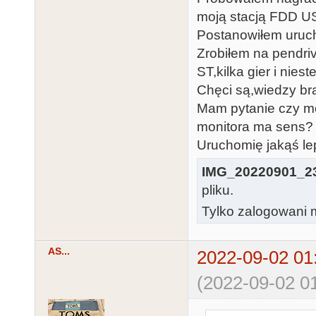
moją stacją FDD U
Postanowiłem uruch
Zrobiłem na pendri
ST,kilka gier i nies
Chęci są,wiedzy bra
Mam pytanie czy m
monitora ma sens?
Uruchomię jakąś le
IMG_20220901_23
pliku.
Tylko zalogowani m
AS...
2022-09-02 01
(2022-09-02 01