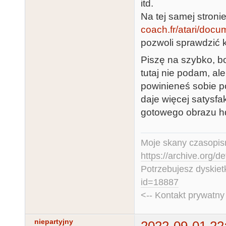
itd.
Na tej samej stroni
coach.fr/atari/do
pozwoli sprawdzić k
Piszę na szybko, b
tutaj nie podam, a
powinieneś sobie p
daje więcej satysfa
gotowego obrazu h
Moje skany czasopism
https://archive.org/d
Potrzebujesz dyskiet
id=18887
<-- Kontakt prywatn
niepartyjny