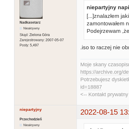
niepartyjny napi
[...]znalazłem j
Nadkasetarz
zamontowałem naw
Nieaktywny
Podejrzewam ,że
Skąd:
Zielona Góra
Zarejestrowany:
2007-05-07
Posty:
5,497
.iso to raczej nie o
Moje skany czasopism
https://archive.org/d
Potrzebujesz dyskiet
id=18887
<-- Kontakt prywatn
niepartyjny
2022-08-15 13
Przechodzień
Nieaktywny