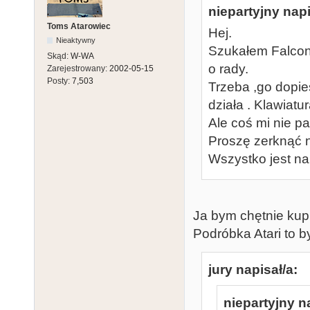
niepartyjny napi
Toms Atarowiec
Hej.
Nieaktywny
Szukałem Falcon
Skąd:
W-WA
o rady.
Zarejestrowany:
2002-05-15
Posty:
7,503
Trzeba ,go dopie
działa . Klawiatu
Ale coś mi nie pa
Proszę zerknąć n
Wszystko jest na
Ja bym chętnie kupi
Podróbka Atari to b
jury napisał/a:
niepartyjny n