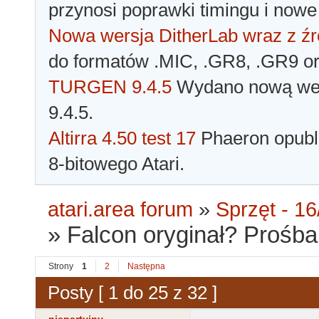
przynosi poprawki timingu i nowe
Nowa wersja DitherLab wraz z źr
do formatów .MIC, .GR8, .GR9 o
TURGEN 9.4.5
Wydano nową wer
9.4.5.
Altirra 4.50 test 17
Phaeron opubli
8-bitowego Atari.
atari.area forum
»
Sprzęt - 16
»
Falcon oryginał? Prośba
Strony
1
2
Następna
Posty [ 1 do 25 z 32 ]