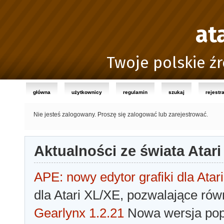
at
Twoje polskie źr
główna
użytkownicy
regulamin
szukaj
rejestr
Nie jesteś zalogowany.
Proszę się zalogować lub zarejestrować.
Aktualności ze świata Atari
APE: nowy edytor grafiki dla Atari
dla Atari XL/XE, pozwalające rów
Gearlynx 1.2.21
Nowa wersja popu