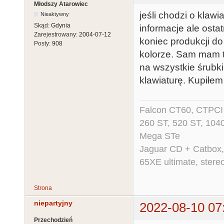
Młodszy Atarowiec
jeśli chodzi o klawi
Nieaktywny
Skąd:
Gdynia
informacje ale osta
Zarejestrowany:
2004-07-12
koniec produkcji do
Posty:
908
kolorze. Sam mam t
na wszystkie śrubki
klawiaturę. Kupiłem 
Falcon CT60, CTPCI 
260 ST, 520 ST, 104
Mega STe
Jaguar CD + Catbox,
65XE ultimate, ster
Strona
niepartyjny
2022-08-10 07
Przechodzień