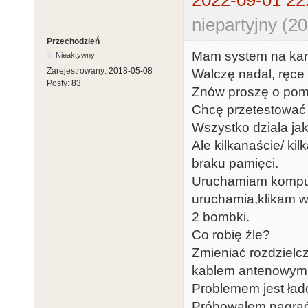
2022-09-01 22
niepartyjny (2
Przechodzień
Mam system na kar
Nieaktywny
Zarejestrowany:
2018-05-08
Walczę nadal, ręce
Posty:
83
Znów proszę o pom
Chcę przetestować 
Wszystko działa jak
Ale kilkanaście/ ki
braku pamięci.
Uruchamiam kompute
uruchamia,klikam w 
2 bombki.
Co robię źle?
Zmieniać rozdzielc
kablem antenowym
Problemem jest ład
Próbowałem nagrać 