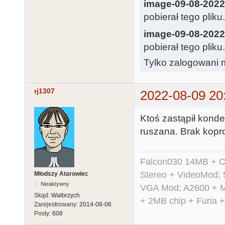
image-09-08-2022
pobierał tego pliku
image-09-08-2022
pobierał tego pliku
Tylko zalogowani m
rj1307
2022-08-09 20
Ktoś zastąpił konde
ruszana. Brak kopr
Falcon030 14MB + C
Stereo + VideoMod; 
Młodszy Atarowiec
Nieaktywny
VGA Mod; A2600 + M
Skąd:
Wałbrzych
+ 2MB chip + Furia 
Zarejestrowany:
2014-08-06
Posty:
608