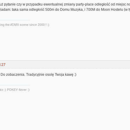
uż pytanie czy w przypadku ewentualnej zmiany party-place odległość od miejsc n
adam: taka sama odległość 500m do Domu Muzyka, i 700M do Moon Hostelu (w ty
king the ATARI scene since 2000 ! :)
3:27
 Do zobaczenia. Tradycyjnie osolę Twoja kawę :)
ylko :) POKEY 4ever ;)