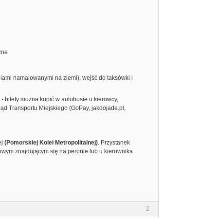
zne
iniami namalowanymi na ziemi), wejść do taksówki i
- bilety można kupić w autobusie u kierowcy,
ąd Transportu Miejskiego (GoPay, jakdojade.pl,
ej
(Pomorskiej Kolei Metropolitalnej)
. Przystanek
etowym znajdującym się na peronie lub u kierownika
2