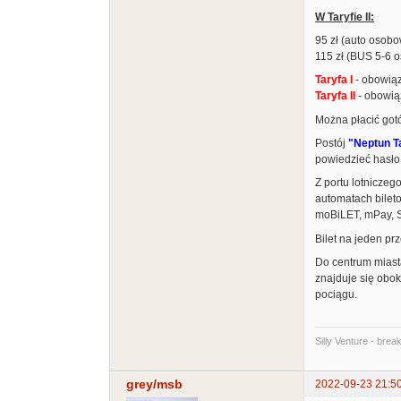
W Taryfie II:
95 zł (auto osob
115 zł (BUS 5-6 
Taryfa I
- obowiąz
Taryfa II
- obowiąz
Można płacić gotó
Postój
"Neptun T
powiedzieć hasł
Z portu lotnicze
automatach bilet
moBiLET, mPay, S
Bilet na jeden pr
Do centrum miast
znajduje się obok
pociągu.
Silly Venture - brea
grey/msb
2022-09-23 21:5