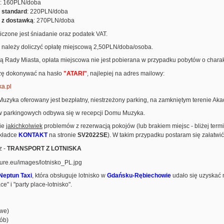
: 160PLN/doba
 standard
: 220PLN/doba
 z dostawką
: 270PLN/doba
iczone jest śniadanie oraz podatek VAT.
należy doliczyć opłatę miejscową 2,50PLN/doba/osoba.
ą Rady Miasta, opłata miejscowa nie jest pobierana w przypadku pobytów o chara
zę dokonywać na hasło
"ATARI"
, najlepiej na adres mailowy:
a.pl
uzyka oferowany jest bezpłatny, niestrzeżony parking, na zamkniętym terenie Ak
w parkingowych odbywa się w recepcji Domu Muzyka.
ie
jakichkolwiek
problemów z rezerwacją pokojów (lub brakiem miejsc - bliżej term
akładce
KONTAKT
na stronie
SV2022SE
). W takim przypadku postaram się załatwić
z -
TRANSPORT Z LOTNISKA
Neptun Taxi
, która obsługuje lotnisko w
Gdańsku-Rębiechowie
udało się uzyskać 
ce" i "party place-lotnisko".
owe)
sób)