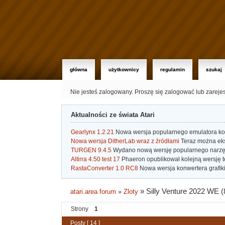
główna
użytkownicy
regulamin
szukaj
Nie jesteś zalogowany.
Proszę się zalogować lub zareje
Aktualności ze świata Atari
Gearlynx 1.2.21
Nowa wersja popularnego emulatora kons
Nowa wersja DitherLab wraz z źródłami
Teraz można eks
TURGEN 9.4.5
Wydano nową wersję popularnego narzę
Altirra 4.50 test 17
Phaeron opublikował kolejną wersję t
RastaConverter 1.0 RC8
Nowa wersja konwertera grafiki 
»
Silly Venture 2022 WE (8
atari.area forum
»
Zloty
Strony
1
Posty [ 14 ]