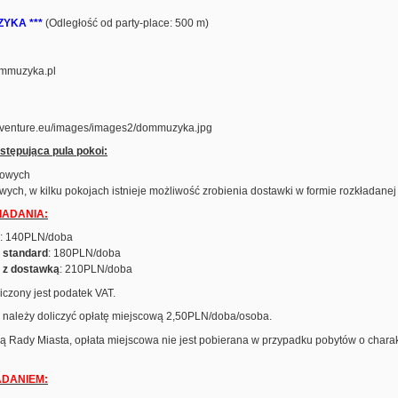
YKA ***
(Odległość od party-place: 500 m)
ommuzyka.pl
stępująca pula pokoi:
bowych
wych, w kilku pokojach istnieje możliwość zrobienia dostawki w formie rozkładanej 
IADANIA:
: 140PLN/doba
 standard
: 180PLN/doba
 z dostawką
: 210PLN/doba
iczony jest podatek VAT.
należy doliczyć opłatę miejscową 2,50PLN/doba/osoba.
ą Rady Miasta, opłata miejscowa nie jest pobierana w przypadku pobytów o chara
ADANIEM: