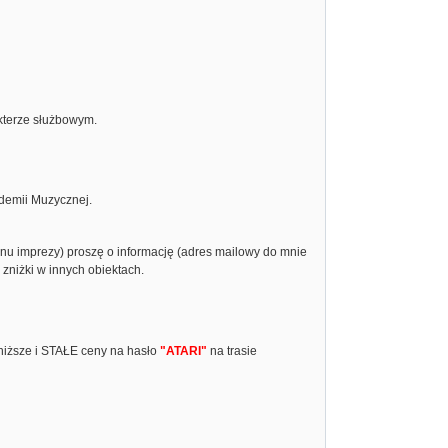
kterze służbowym.
ademii Muzycznej.
inu imprezy) proszę o informację (adres mailowy do mnie
 zniżki w innych obiektach.
niższe i STAŁE ceny na hasło
"ATARI"
na trasie