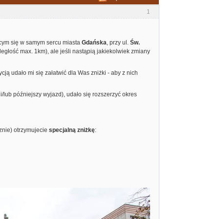
1
cym się w samym sercu miasta
Gdańska
, przy ul.
Św.
egłość max. 1km), ale jeśli nastąpią jakiekolwiek zmiany
ą udało mi się załatwić dla Was zniżki - aby z nich
/lub późniejszy wyjazd), udało się rozszerzyć okres
znie) otrzymujecie
specjalną zniżkę
: