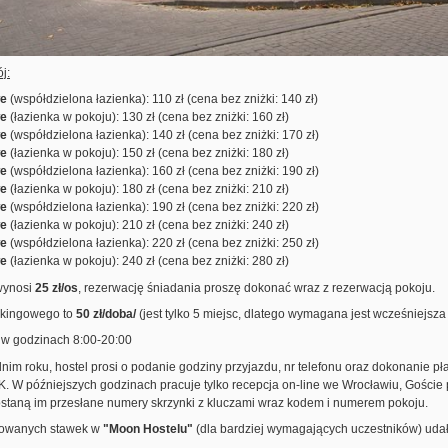
j:
we
(współdzielona łazienka): 110 zł (cena bez zniżki: 140 zł)
we
(łazienka w pokoju): 130 zł (cena bez zniżki: 160 zł)
we
(współdzielona łazienka): 140 zł (cena bez zniżki: 170 zł)
we
(łazienka w pokoju): 150 zł (cena bez zniżki: 180 zł)
we
(współdzielona łazienka): 160 zł (cena bez zniżki: 190 zł)
we
(łazienka w pokoju): 180 zł (cena bez zniżki: 210 zł)
we
(współdzielona łazienka): 190 zł (cena bez zniżki: 220 zł)
we
(łazienka w pokoju): 210 zł (cena bez zniżki: 240 zł)
we
(współdzielona łazienka): 220 zł (cena bez zniżki: 250 zł)
we
(łazienka w pokoju): 240 zł (cena bez zniżki: 280 zł)
wynosi
25 zł/os
, rezerwację śniadania proszę dokonać wraz z rezerwacją pokoju.
rkingowego to
50 zł/doba/
(jest tylko 5 miejsc, dlatego wymagana jest wcześniejsza
w godzinach 8:00-20:00
nim roku, hostel prosi o podanie godziny przyjazdu, nr telefonu oraz dokonanie pł
IK. W późniejszych godzinach pracuje tylko recepcja on-line we Wrocławiu, Goście
staną im przesłane numery skrzynki z kluczami wraz kodem i numerem pokoju.
jowanych stawek w
"Moon Hostelu"
(dla bardziej wymagających uczestników) udał