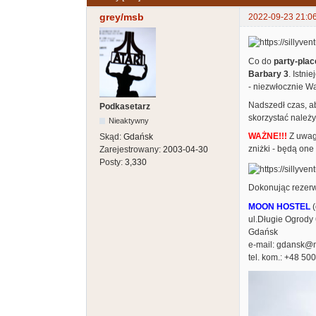
grey/msb
2022-09-23 21:0
Co do
party-plac
Barbary 3
. Istn
- niezwłocznie W
Nadszedł czas, ab
Podkasetarz
skorzystać należ
Nieaktywny
WAŻNE!!!
Z uwagi
Skąd:
Gdańsk
zniżki - będą on
Zarejestrowany:
2003-04-30
Posty:
3,330
Dokonując rezerw
MOON HOSTEL
(
ul.Długie Ogrody
Gdańsk
e-mail: gdansk@
tel. kom.: +48 50