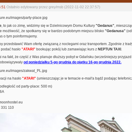
6:51
Ostatnio edytowany przez grey/msb (2022-11-02 22:37:57)
e
, to jak co zimę, widzimy się w Dzielnicowym Domu Kultury
"Gedanus"
, mieszczą
ieje możliwość, że spotkamy się w bardzo podobnym miejscu blisko
"Gedanusa"
(odl
as o tym poinformujemy.
y przedstawić Wam ofertę związaną z noclegami oraz transportem. Zgodnie z tradycj
y podać hasło
"ATARI"
bookując pokój lub zamawiając kurs z
NEPTUN TAXI
.
 na fakt, że część z Was planuje dłuższy pobyt w Gdańsku (wcześniejszy przyjazd i
e obowiązywały
od poniedziałku 5-go grudnia do piątku 16-go grudnia 2022.
acji na hasło
"ATARI"
(umieszczając je w temacie e-mail'a bądź podając telefonic
odległość od party-place: 500 m)
 6A
moonhostel.eu
0 331 110