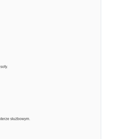
sofy.
kterze służbowym.