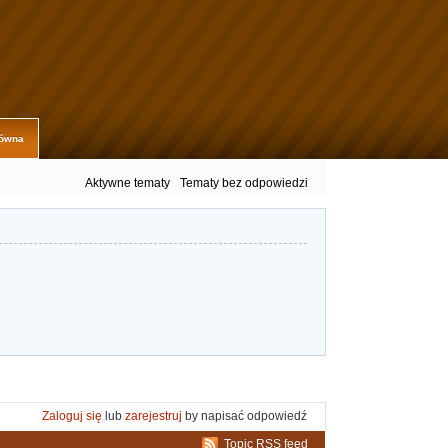
łówna
Aktywne tematy
Tematy bez odpowiedzi
Zaloguj się
lub
zarejestruj
by napisać odpowiedź
Topic RSS feed