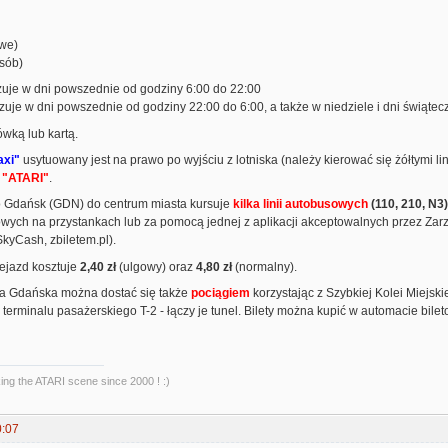
owe)
osób)
uje w dni powszednie od godziny 6:00 do 22:00
uje w dni powszednie od godziny 22:00 do 6:00, a także w niedziele i dni świątec
wką lub kartą.
axi"
usytuowany jest na prawo po wyjściu z lotniska (należy kierować się żółtymi l
o
"ATARI"
.
go Gdańsk (GDN) do centrum miasta kursuje
kilka linii autobusowych
(110, 210, N3)
owych na przystankach lub za pomocą jednej z aplikacji akceptowalnych przez Zarz
kyCash, zbiletem.pl).
zejazd kosztuje
2,40 zł
(ulgowy) oraz
4,80 zł
(normalny).
a Gdańska można dostać się także
pociągiem
korzystając z Szybkiej Kolei Miejski
 terminalu pasażerskiego T-2 - łączy je tunel. Bilety można kupić w automacie bil
king the ATARI scene since 2000 ! :)
0:07