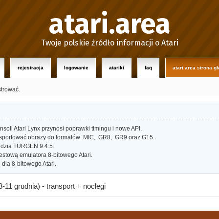
atari.area
Twoje polskie źródło informacji o Atari
rejestracja
logowanie
atariki
faq
atari.area strona g
strować.
oli Atari Lynx przynosi poprawki timingu i nowe API.
portować obrazy do formatów .MIC, .GR8, .GR9 oraz G15.
dzia TURGEN 9.4.5.
estową emulatora 8-bitowego Atari.
dla 8-bitowego Atari.
-11 grudnia) - transport + noclegi