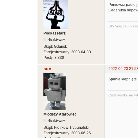
Ponieważ padło j
Gedanusa odpowi
Silly Venture - brea
Podkasetarz
Nieaktywny
Skąd:
Gdańsk
Zarejestrowany:
2003-04-30
Posty:
3,330
sun
2022-09-23 21:5
Spanie klepnięte.
Cuda wianki i nie t
Młodszy Atarowiec
Nieaktywny
Skąd:
Piotrków Trybunalski
Zarejestrowany:
2003-06-26