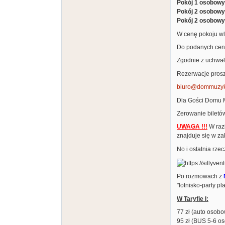
Pokój 1 osobowy
Pokój 2 osobowy
Pokój 2 osobowy
W cenę pokoju wl
Do podanych cen 
Zgodnie z uchwał
Rezerwacje pros
biuro@dommuzyk
Dla Gości Domu M
Zerowanie biletó
UWAGA !!!
W raz
znajduje się w z
No i ostatnia rzec
Po rozmowach z
"lotnisko-party pla
W Taryfie I:
77 zł (auto osob
95 zł (BUS 5-6 o