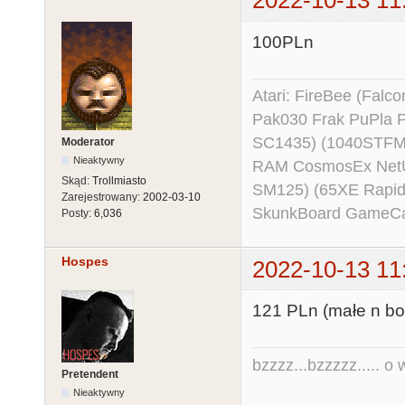
2022-10-13 11
100PLn
Atari: FireBee (Fal
Pak030 Frak PuPla
SC1435) (1040STFM
Moderator
Nieaktywny
RAM CosmosEx NetU
Skąd:
Trollmiasto
SM125) (65XE Rapi
Zarejestrowany:
2002-03-10
SkunkBoard GameCart
Posty:
6,036
Hospes
2022-10-13 11
121 PLn (małe n bo 
bzzzz...bzzzzz..... o w
Pretendent
Nieaktywny