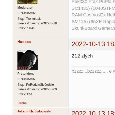
Pak030 Frak PuPla
SC1435) (1040STFM
Moderator
Nieaktywny
RAM CosmosEx NetU
Skąd:
Trollmiasto
SM125) (65XE Rapi
Zarejestrowany:
2002-03-10
SkunkBoard GameCart
Posty:
6,036
Hospes
2022-10-13 18
212 złych
bzzzz...bzzzzz..... o w
Pretendent
Nieaktywny
Skąd:
PoRedzieSieJedzie
Zarejestrowany:
2002-03-09
Posty:
163
Strona
Adam Klobukowski
2022-10-13 18