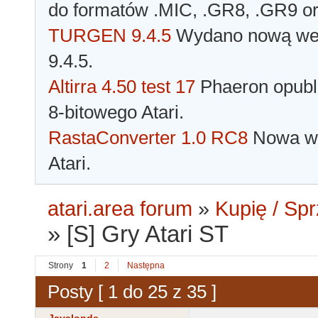
do formatów .MIC, .GR8, .GR9 o
TURGEN 9.4.5
Wydano nową wer
9.4.5.
Altirra 4.50 test 17
Phaeron opubli
8-bitowego Atari.
RastaConverter 1.0 RC8
Nowa wer
Atari.
atari.area forum
»
Kupię / Sp
»
[S] Gry Atari ST
Strony
1
2
Następna
Posty [ 1 do 25 z 35 ]