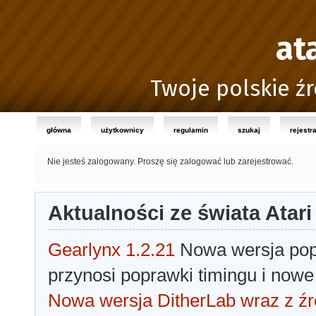
at
Twoje polskie źr
główna
użytkownicy
regulamin
szukaj
rejestr
Nie jesteś zalogowany.
Proszę się zalogować lub zarejestrować.
Aktualności ze świata Atari
Gearlynx 1.2.21
Nowa wersja popu
przynosi poprawki timingu i nowe
Nowa wersja DitherLab wraz z źr