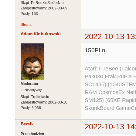
Skąd:
PoRedzieSieJedzie
Zarejestrowany:
2002-03-09
Posty:
163
Strona
Adam Klobukowski
2022-10-13 13
150PLn
Atari: FireBee (Fal
Pak030 Frak PuPla
SC1435) (1040STFM
Moderator
Nieaktywny
RAM CosmosEx NetU
Skąd:
Trollmiasto
SM125) (65XE Rapi
Zarejestrowany:
2002-03-10
SkunkBoard GameCart
Posty:
6,036
Bercik
2022-10-13 14
Przechodzień