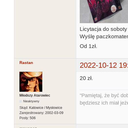
Licytacja do soboty
Wyślę paczkomate
Od 1zł.
Rastan
2022-10-12 19
20 zł.
"Pamiętaj, że być do
Młodszy Atarowiec
Nieaktywny
będziesz ich miał jeż
Skąd:
Katowice / Mysłowice
Zarejestrowany:
2002-03-09
Posty:
506