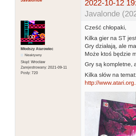
Javalonde
2022-10-12 19
Javalonde (20
Cześć chłopaki,
Kilka gier na ST jes
Gry działają, ale m
Młodszy Atarowiec
Może ktoś będzie m
Nieaktywny
Skąd:
Wrocław
Gry są kompletne, 
Zarejestrowany:
2021-09-11
Posty:
720
Kilka słów na temat
http://www.atari.or