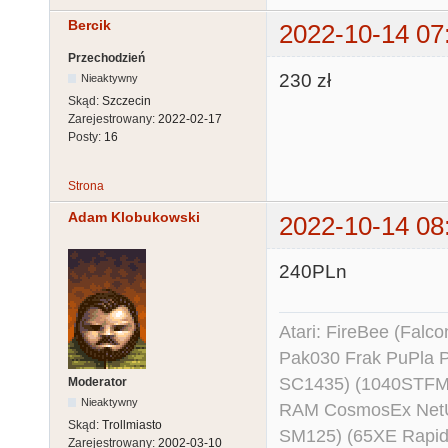
Bercik
2022-10-14 07
Przechodzień
230 zł
Nieaktywny
Skąd:
Szczecin
Zarejestrowany:
2022-02-17
Posty:
16
Strona
Adam Klobukowski
2022-10-14 08
240PLn
Atari: FireBee (Fal
Pak030 Frak PuPla
SC1435) (1040STFM
Moderator
Nieaktywny
RAM CosmosEx NetU
Skąd:
Trollmiasto
SM125) (65XE Rapi
Zarejestrowany:
2002-03-10