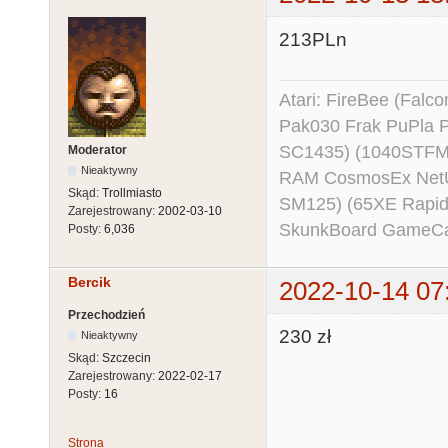
213PLn
Atari: FireBee (Fal
Pak030 Frak PuPla
SC1435) (1040STFM
Moderator
Nieaktywny
RAM CosmosEx NetU
Skąd:
Trollmiasto
SM125) (65XE Rapi
Zarejestrowany:
2002-03-10
SkunkBoard GameCart
Posty:
6,036
Bercik
2022-10-14 07
Przechodzień
230 zł
Nieaktywny
Skąd:
Szczecin
Zarejestrowany:
2022-02-17
Posty:
16
Strona