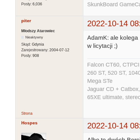
SkunkBoard GameCart
Posty:
6,036
piter
2022-10-14 08
Młodszy Atarowiec
AdamK: ale kolega B
Nieaktywny
Skąd:
Gdynia
w licytacji ;)
Zarejestrowany:
2004-07-12
Posty:
908
Falcon CT60, CTPCI 
260 ST, 520 ST, 104
Mega STe
Jaguar CD + Catbox,
65XE ultimate, ster
Strona
Hospes
2022-10-14 08
Albo to dwóch Berci