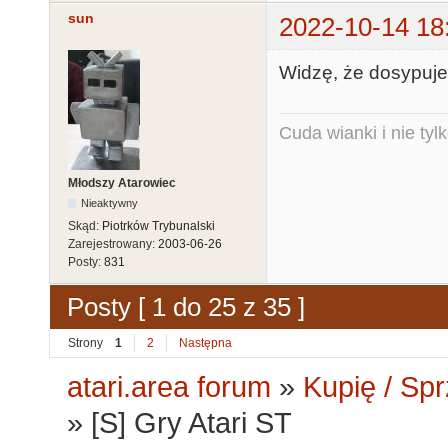
sun
2022-10-14 18
Widzę, że dosypujes
Cuda wianki i nie tyl
Młodszy Atarowiec
Nieaktywny
Skąd:
Piotrków Trybunalski
Zarejestrowany:
2003-06-26
Posty:
831
Posty [ 1 do 25 z 35 ]
Strony
1
2
Następna
atari.area forum
»
Kupię / Sp
»
[S] Gry Atari ST