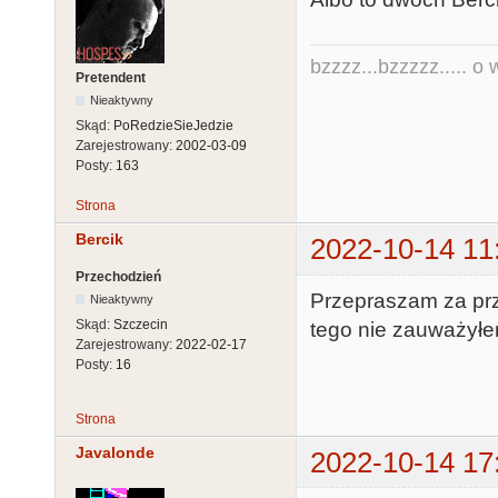
bzzzz...bzzzzz..... o w
Pretendent
Nieaktywny
Skąd:
PoRedzieSieJedzie
Zarejestrowany:
2002-03-09
Posty:
163
Strona
Bercik
2022-10-14 11
Przechodzień
Przepraszam za pr
Nieaktywny
Skąd:
Szczecin
tego nie zauważyłe
Zarejestrowany:
2022-02-17
Posty:
16
Strona
Javalonde
2022-10-14 17