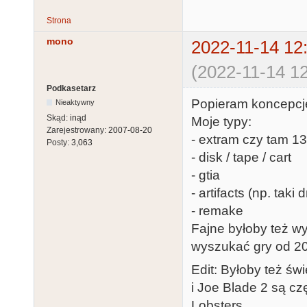
Strona
mono
2022-11-14 12
(2022-11-14 12
Podkasetarz
Popieram koncepcję
Nieaktywny
Skąd:
inąd
Moje typy:
Zarejestrowany:
2007-08-20
- extram czy tam 1
Posty:
3,063
- disk / tape / cart
- gtia
- artifacts (np. taki
- remake
Fajne byłoby też w
wyszukać gry od 20
Edit: Byłoby też świ
i Joe Blade 2 są cz
Lobsters.