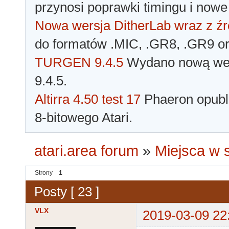
przynosi poprawki timingu i nowe
Nowa wersja DitherLab wraz z źr
do formatów .MIC, .GR8, .GR9 o
TURGEN 9.4.5
Wydano nową wer
9.4.5.
Altirra 4.50 test 17
Phaeron opubli
8-bitowego Atari.
atari.area forum
»
Miejsca w s
Strony
1
Posty [ 23 ]
VLX
2019-03-09 22