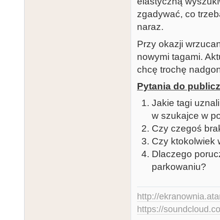
elastyczną wyszukiw
zgadywać, co trzeb
naraz.
Przy okazji wrzucan
nowymi tagami. Aktu
chcę trochę nadgoni
Pytania do public
Jakie tagi uzna
w szukajce w po
Czy czegoś brak
Czy ktokolwiek 
Dlaczego poruc
parkowaniu?
http://ekranownia.atar
https://soundcloud.co