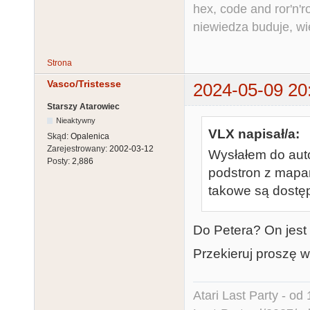
hex, code and ror'n'ro
niewiedza buduje, wi
Strona
Vasco/Tristesse
2024-05-09 20
Starszy Atarowiec
Nieaktywny
VLX napisał/a:
Skąd:
Opalenica
Zarejestrowany:
2002-03-12
Wysłałem do auto
Posty:
2,886
podstron z mapa
takowe są dostę
Do Petera? On jest 
Przekieruj proszę 
Atari Last Party - od 