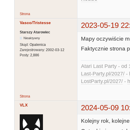
Strona
Vasco/Tristesse
2023-05-19 22
Starszy Atarowiec
Mapy oczywiście m
Nieaktywny
Skąd:
Opalenica
Faktycznie strona 
Zarejestrowany:
2002-03-12
Posty:
2,886
Atari Last Party - od 
Last-Party.pl/2027/
-
LostParty.pl/2027/
-
h
Strona
VLX
2024-05-09 10
Kolejny rok, kolejn