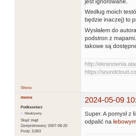
jest ignorowane.
Według moich testów,
będzie inaczej) to 
Wysłałem do autora 
podstron z mapami.
takowe są dostępn
http://ekranownia.atar
https://soundcloud.co
Strona
mono
2024-05-09 10
Podkasetarz
Super. A pomysł z 
Nieaktywny
Skąd:
inąd
odpalić na
łebowym
Zarejestrowany:
2007-08-20
Posty:
3,063