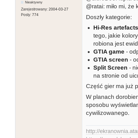
Nieaktywny
@ratai: miło mi, że 
Zarejestrowany:
2004-03-27
Posty:
774
Doszły kategorie:
Hi-Res artefact
tego, jakie kolo
robiona jest ewi
GTIA game
- od
GTIA screen
- o
Split Screen
- n
na stronie od uic
Część gier ma już 
W planach dorobieni
sposobu wyświetlan
cywilizowanego.
http://ekranownia.atar