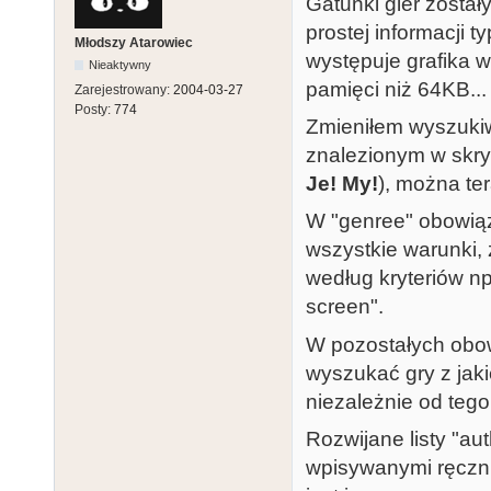
Gatunki gier został
prostej informacji t
Młodszy Atarowiec
występuje grafika w
Nieaktywny
pamięci niż 64KB...
Zarejestrowany:
2004-03-27
Posty:
774
Zmieniłem wyszukiwa
znalezionym w skry
Je! My!
), można te
W "genree" obowiąz
wszystkie warunki, 
według kryteriów np:
screen".
W pozostałych obo
wyszukać gry z jak
niezależnie od tego,
Rozwijane listy "aut
wpisywanymi ręcznie