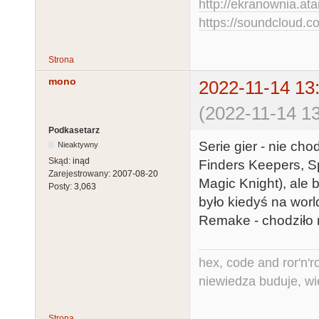
http://ekranownia.atar
https://soundcloud.co
Strona
mono
2022-11-14 13
(2022-11-14 13
Podkasetarz
Serie gier - nie chod
Nieaktywny
Skąd:
inąd
Finders Keepers, Sp
Zarejestrowany:
2007-08-20
Magic Knight), ale ba
Posty:
3,063
było kiedyś na wor
Remake - chodziło mi
hex, code and ror'n'ro
niewiedza buduje, wi
Strona