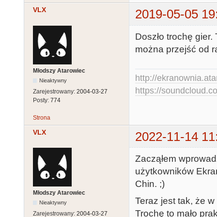
VLX
2019-05-05 19
Doszło trochę gier. 
można przejść od r
Młodszy Atarowiec
http://ekranownia.atar
Nieaktywny
https://soundcloud.co
Zarejestrowany:
2004-03-27
Posty:
774
Strona
VLX
2022-11-14 11
Zacząłem wprowadz
użytkowników Ekran
Chin. ;)
Młodszy Atarowiec
Teraz jest tak, że 
Nieaktywny
Trochę to mało pra
Zarejestrowany:
2004-03-27