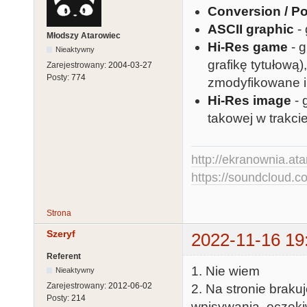
Conversion / Po
ASCII graphic
- 
Młodszy Atarowiec
Hi-Res game
- g
Nieaktywny
grafikę tytułową)
Zarejestrowany:
2004-03-27
Posty:
774
zmodyfikowane i 
Hi-Res image
- 
takowej w trakcie
http://ekranownia.atar
https://soundcloud.co
Strona
Szeryf
2022-11-16 19
Referent
1. Nie wiem
Nieaktywny
Zarejestrowany:
2012-06-02
2. Na stronie braku
Posty:
214
wpisywania, oczekiw