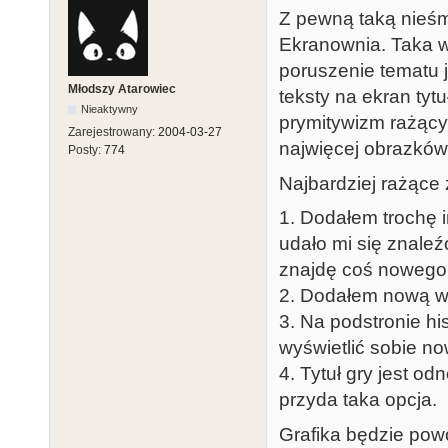
Z pewną taką nieśmi
Ekranownia. Taka w
poruszenie tematu j
Młodszy Atarowiec
teksty na ekran tyt
Nieaktywny
prymitywizm rażący 
Zarejestrowany:
2004-03-27
najwięcej obrazków 
Posty:
774
Najbardziej rażące
1. Dodałem trochę i
udało mi się znaleź
znajdę coś nowego 
2. Dodałem nową w
3. Na podstronie hi
wyświetlić sobie no
4. Tytuł gry jest od
przyda taka opcja.
Grafika będzie pow