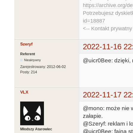
https://archive.org/d
Potrzebujesz dyskiet
id=18887
<-- Kontakt prywatn
Szeryf
2022-11-16 22
Referent
@uicr0Bee: dzięki, n
Nieaktywny
Zarejestrowany:
2012-06-02
Posty:
214
VLX
2022-11-17 22
@mono: może nie ws
załapie.
@Szeryf: reklam i l
Młodszy Atarowiec
@uicr0Bee: fajna st