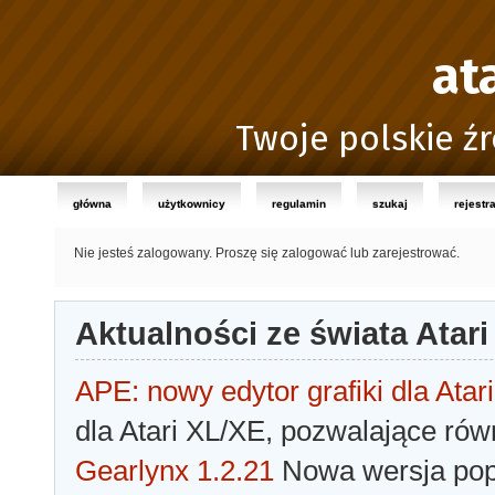
at
Twoje polskie źr
główna
użytkownicy
regulamin
szukaj
rejestr
Nie jesteś zalogowany.
Proszę się zalogować lub zarejestrować.
Aktualności ze świata Atari
APE: nowy edytor grafiki dla Atari
dla Atari XL/XE, pozwalające rów
Gearlynx 1.2.21
Nowa wersja popu