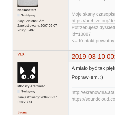
Nadkasetarz
Moje skany czasopism
Nieaktywny
https://archive.org/d
Skąd:
Zielona Góra
Zarejestrowany:
2007-05-07
Potrzebujesz dyskiet
Posty:
5,497
id=18887
<-- Kontakt prywatn
VLX
2019-03-10 00
A miało być tak piękn
Poprawiłem. :)
Młodszy Atarowiec
Nieaktywny
http://ekranownia.atar
Zarejestrowany:
2004-03-27
https://soundcloud.co
Posty:
774
Strona