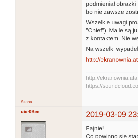
podmieniał obrazki
bo nie zawsze zosta
Wszelkie uwagi pro
"Chief"). Maile są 
z kontaktem. Nie ws
Na wszelki wypade
http://ekranownia.at
http://ekranownia.atar
https://soundcloud.co
Strona
uicr0Bee
2019-03-09 23
Fajnie!
Co powinno się stać