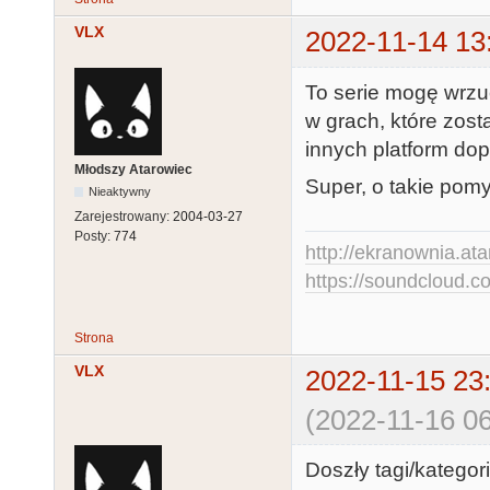
VLX
2022-11-14 13
To serie mogę wrzuc
w grach, które zost
innych platform dop
Młodszy Atarowiec
Super, o takie pomys
Nieaktywny
Zarejestrowany:
2004-03-27
Posty:
774
http://ekranownia.atar
https://soundcloud.co
Strona
VLX
2022-11-15 23
(2022-11-16 06
Doszły tagi/kategori