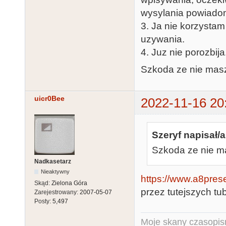
wysylania powiadomi
3. Ja nie korzysta
uzywania.
4. Juz nie porozbija
Szkoda ze nie masz
uicr0Bee
2022-11-16 20
Szeryf napisał/a
Szkoda ze nie ma
Nadkasetarz
Nieaktywny
https://www.a8pres
Skąd:
Zielona Góra
przez tutejszych tu
Zarejestrowany:
2007-05-07
Posty:
5,497
Moje skany czasopism