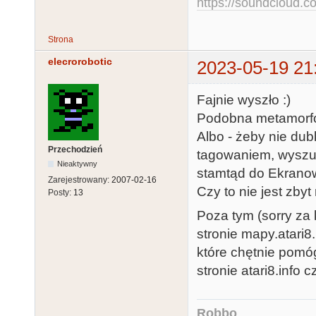
https://soundcloud.co
Strona
elecrorobotic
2023-05-19 21
Fajnie wyszło :)
Podobna metamorfoza
Albo - żeby nie du
Przechodzień
tagowaniem, wyszu
Nieaktywny
stamtąd do Ekrano
Zarejestrowany:
2007-02-16
Czy to nie jest zby
Posty:
13
Poza tym (sorry za 
stronie mapy.atari8
które chętnie pomóg
stronie atari8.info 
Robbo