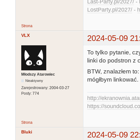
Last-Party.pl/2027/
-
LostParty.pl/2027/
-
h
Strona
VLX
2024-05-09 21
To tylko pytanie, 
linki do podstron z
BTW, znalazłem to
Młodszy Atarowiec
mógłbym linkować.
Nieaktywny
Zarejestrowany:
2004-03-27
Posty:
774
http://ekranownia.atar
https://soundcloud.co
Strona
Bluki
2024-05-09 22