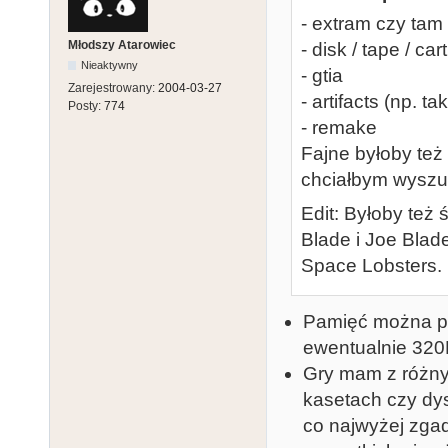
- extram czy tam
Młodszy Atarowiec
- disk / tape / cart
Nieaktywny
- gtia
Zarejestrowany:
2004-03-27
- artifacts (np. t
Posty:
774
- remake
Fajne byłoby też
chciałbym wyszu
Edit: Byłoby też 
Blade i Joe Blade
Space Lobsters.
Pamięć można pod
ewentualnie 320
Gry mam z różny
kasetach czy dys
co najwyżej zgad