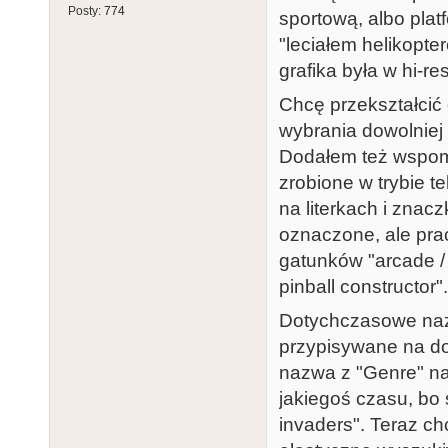
Posty:
774
sportową, albo plat
"leciałem helikopt
grafika była w hi-re
Chcę przekształcić 
wybrania dowolniej ic
Dodałem też wspomni
zrobione w trybie 
na literkach i znacz
oznaczone, ale prac
gatunków "arcade / p
pinball constructor".
Dotychczasowe naz
przypisywane na do
nazwa z "Genre" na
jakiegoś czasu, bo 
invaders". Teraz ch