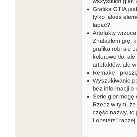
wszystkich gier,
Grafika GTIA jest
tylko jakieś elem
łapać?
Artefakty wrzucam
Znalazłem grę, kt
grafika robi się 
kolorowe tło, al
artefaktów, ale 
Remake - proszę
Wyszukiwanie po
bez informacji o
Serie gier mogę
Rzecz w tym, że 
część nazwy, to 
Lobsters" raczej