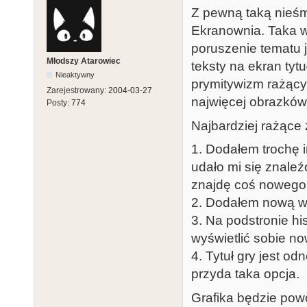
Z pewną taką nieśmi
Ekranownia. Taka w
poruszenie tematu j
Młodszy Atarowiec
teksty na ekran tyt
Nieaktywny
prymitywizm rażący 
Zarejestrowany:
2004-03-27
najwięcej obrazków 
Posty:
774
Najbardziej rażące
1. Dodałem trochę i
udało mi się znaleź
znajdę coś nowego 
2. Dodałem nową w
3. Na podstronie hi
wyświetlić sobie no
4. Tytuł gry jest od
przyda taka opcja.
Grafika będzie pow