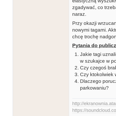
elastyczną wyszukiw
zgadywać, co trzeb
naraz.
Przy okazji wrzucan
nowymi tagami. Aktu
chcę trochę nadgoni
Pytania do public
Jakie tagi uzna
w szukajce w po
Czy czegoś brak
Czy ktokolwiek 
Dlaczego poruc
parkowaniu?
http://ekranownia.atar
https://soundcloud.co