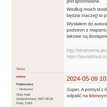
jest ignorowane.
Według moich testów,
będzie inaczej) to 
Wysłałem do autora 
podstron z mapami.
takowe są dostępn
http://ekranownia.atar
https://soundcloud.co
Strona
mono
2024-05-09 10
Podkasetarz
Super. A pomysł z 
Nieaktywny
Skąd:
inąd
odpalić na
łebowym
Zarejestrowany:
2007-08-20
Posty:
3,063