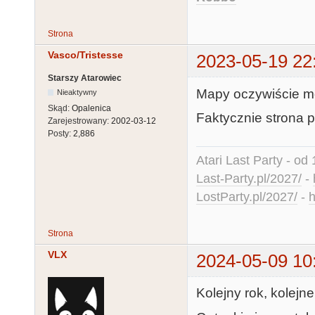
Strona
Vasco/Tristesse
2023-05-19 22
Starszy Atarowiec
Mapy oczywiście m
Nieaktywny
Skąd:
Opalenica
Faktycznie strona 
Zarejestrowany:
2002-03-12
Posty:
2,886
Atari Last Party - od 
Last-Party.pl/2027/
-
LostParty.pl/2027/
-
h
Strona
VLX
2024-05-09 10
Kolejny rok, kolejn