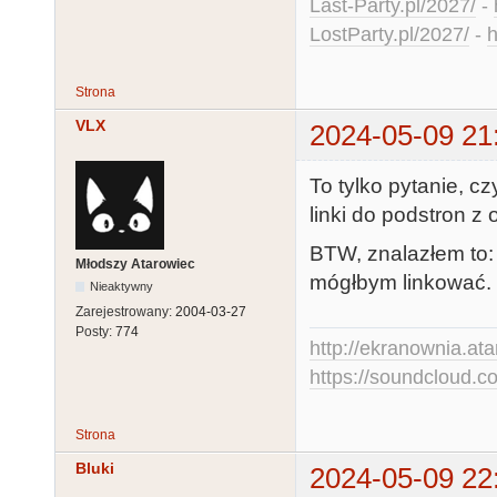
Last-Party.pl/2027/
-
LostParty.pl/2027/
-
h
Strona
VLX
2024-05-09 21
To tylko pytanie, 
linki do podstron z
BTW, znalazłem to
Młodszy Atarowiec
mógłbym linkować.
Nieaktywny
Zarejestrowany:
2004-03-27
Posty:
774
http://ekranownia.atar
https://soundcloud.co
Strona
Bluki
2024-05-09 22