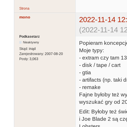
Strona
mono
2022-11-14 12
(2022-11-14 12
Podkasetarz
Popieram koncepcję
Nieaktywny
Skąd:
inąd
Moje typy:
Zarejestrowany:
2007-08-20
- extram czy tam 1
Posty:
3,063
- disk / tape / cart
- gtia
- artifacts (np. taki
- remake
Fajne byłoby też w
wyszukać gry od 20
Edit: Byłoby też świ
i Joe Blade 2 są cz
Lobsters.