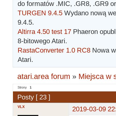
do formatów .MIC, .GR8, .GR9 o
TURGEN 9.4.5
Wydano nową wer
9.4.5.
Altirra 4.50 test 17
Phaeron opubli
8-bitowego Atari.
RastaConverter 1.0 RC8
Nowa wer
Atari.
atari.area forum
»
Miejsca w s
Strony
1
Posty [ 23 ]
VLX
2019-03-09 22