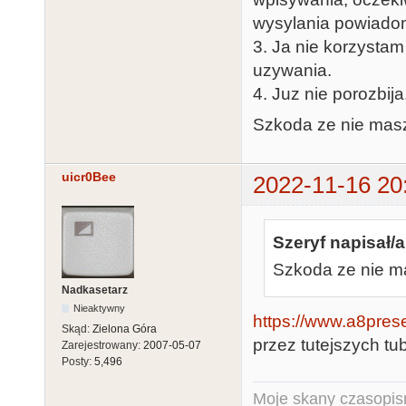
wysylania powiadomi
3. Ja nie korzysta
uzywania.
4. Juz nie porozbija
Szkoda ze nie masz
uicr0Bee
2022-11-16 20
Szeryf napisał/a
Szkoda ze nie ma
Nadkasetarz
Nieaktywny
https://www.a8pres
Skąd:
Zielona Góra
przez tutejszych tu
Zarejestrowany:
2007-05-07
Posty:
5,496
Moje skany czasopism