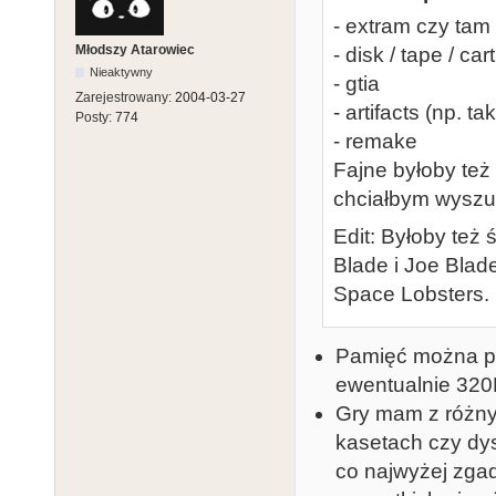
- extram czy tam
Młodszy Atarowiec
- disk / tape / cart
Nieaktywny
- gtia
Zarejestrowany:
2004-03-27
- artifacts (np. t
Posty:
774
- remake
Fajne byłoby też
chciałbym wyszu
Edit: Byłoby też 
Blade i Joe Blade
Space Lobsters.
Pamięć można pod
ewentualnie 320
Gry mam z różny
kasetach czy dys
co najwyżej zgad