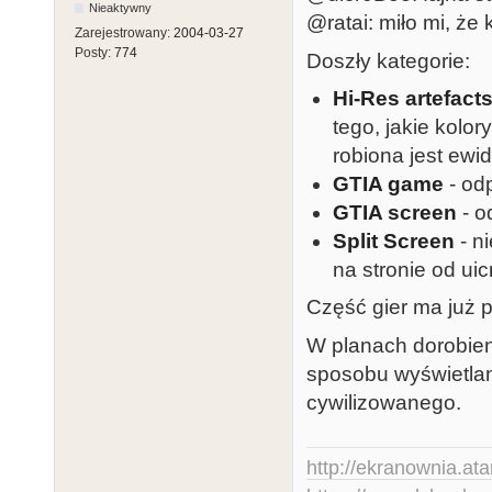
Nieaktywny
@ratai: miło mi, że 
Zarejestrowany:
2004-03-27
Posty:
774
Doszły kategorie:
Hi-Res artefact
tego, jakie kolo
robiona jest ewi
GTIA game
- od
GTIA screen
- o
Split Screen
- n
na stronie od uic
Część gier ma już 
W planach dorobieni
sposobu wyświetlan
cywilizowanego.
http://ekranownia.atar