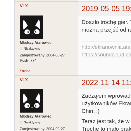
VLX
2019-05-05 19
Doszło trochę gier. 
można przejść od r
Młodszy Atarowiec
http://ekranownia.atar
Nieaktywny
https://soundcloud.co
Zarejestrowany:
2004-03-27
Posty:
774
Strona
VLX
2022-11-14 11
Zacząłem wprowadz
użytkowników Ekran
Chin. ;)
Młodszy Atarowiec
Teraz jest tak, że 
Nieaktywny
Trochę to mało pra
Zarejestrowany:
2004-03-27