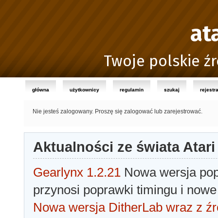
at
Twoje polskie źr
główna
użytkownicy
regulamin
szukaj
rejestr
Nie jesteś zalogowany.
Proszę się zalogować lub zarejestrować.
Aktualności ze świata Atari
Gearlynx 1.2.21
Nowa wersja popu
przynosi poprawki timingu i nowe
Nowa wersja DitherLab wraz z źr