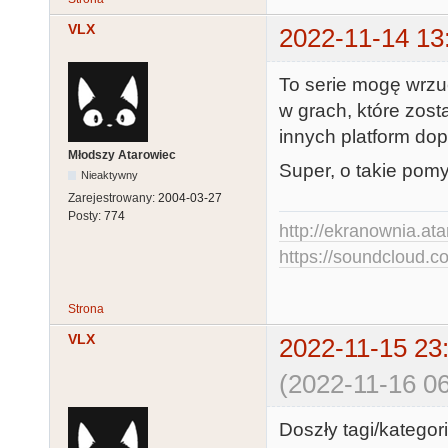
VLX
2022-11-14 13
To serie mogę wrzuc
w grach, które zost
innych platform dop
Młodszy Atarowiec
Super, o takie pomys
Nieaktywny
Zarejestrowany:
2004-03-27
Posty:
774
http://ekranownia.atar
https://soundcloud.co
Strona
VLX
2022-11-15 23
(2022-11-16 06
Doszły tagi/kategori