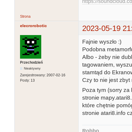
https://soundcloud.co
Strona
elecrorobotic
2023-05-19 21
Fajnie wyszło :)
Podobna metamorfoza
Albo - żeby nie du
Przechodzień
tagowaniem, wyszu
Nieaktywny
stamtąd do Ekrano
Zarejestrowany:
2007-02-16
Czy to nie jest zby
Posty:
13
Poza tym (sorry za 
stronie mapy.atari8
które chętnie pomóg
stronie atari8.info 
Robbo