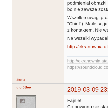
podmieniał obrazki
bo nie zawsze zosta
Wszelkie uwagi pro
"Chief"). Maile są 
z kontaktem. Nie ws
Na wszelki wypade
http://ekranownia.at
http://ekranownia.atar
https://soundcloud.co
Strona
uicr0Bee
2019-03-09 23
Fajnie!
Co powinno się stać