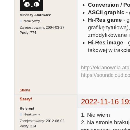
Conversion / Po
ASCII graphic
- 
Młodszy Atarowiec
Hi-Res game
- g
Nieaktywny
grafikę tytułową)
Zarejestrowany:
2004-03-27
Posty:
774
zmodyfikowane i 
Hi-Res image
- 
takowej w trakcie
http://ekranownia.atar
https://soundcloud.co
Strona
Szeryf
2022-11-16 19
Referent
1. Nie wiem
Nieaktywny
Zarejestrowany:
2012-06-02
2. Na stronie braku
Posty:
214
wpisywania, oczekiw