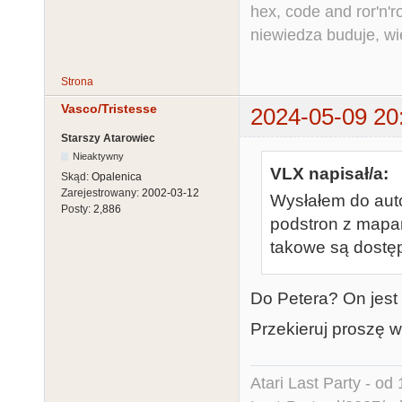
hex, code and ror'n'ro
niewiedza buduje, wi
Strona
Vasco/Tristesse
2024-05-09 20
Starszy Atarowiec
Nieaktywny
VLX napisał/a:
Skąd:
Opalenica
Zarejestrowany:
2002-03-12
Wysłałem do auto
Posty:
2,886
podstron z mapa
takowe są dostę
Do Petera? On jest 
Przekieruj proszę 
Atari Last Party - od 