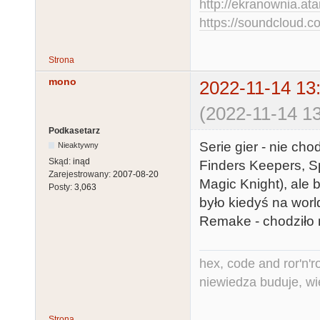
http://ekranownia.atar
https://soundcloud.co
Strona
mono
2022-11-14 13
(2022-11-14 13
Podkasetarz
Serie gier - nie chod
Nieaktywny
Skąd:
inąd
Finders Keepers, Sp
Zarejestrowany:
2007-08-20
Magic Knight), ale ba
Posty:
3,063
było kiedyś na wor
Remake - chodziło mi
hex, code and ror'n'ro
niewiedza buduje, wi
Strona