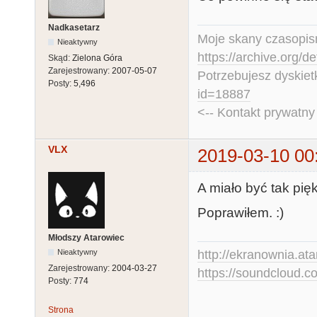
Nadkasetarz
Moje skany czasopism
Nieaktywny
https://archive.org/d
Skąd:
Zielona Góra
Zarejestrowany:
2007-05-07
Potrzebujesz dyskiet
Posty:
5,496
id=18887
<-- Kontakt prywatn
VLX
2019-03-10 00
A miało być tak piękn
Poprawiłem. :)
Młodszy Atarowiec
Nieaktywny
http://ekranownia.atar
Zarejestrowany:
2004-03-27
https://soundcloud.co
Posty:
774
Strona