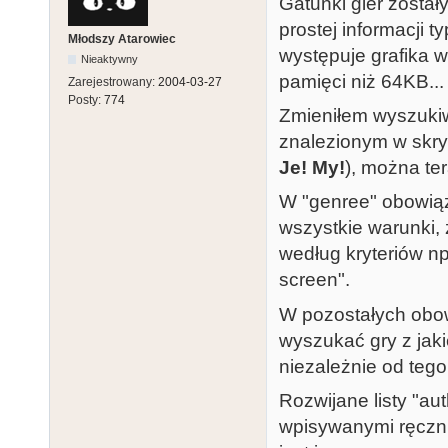
Gatunki gier został
prostej informacji t
Młodszy Atarowiec
występuje grafika w
Nieaktywny
pamięci niż 64KB...
Zarejestrowany:
2004-03-27
Posty:
774
Zmieniłem wyszukiwa
znalezionym w skry
Je! My!
), można te
W "genree" obowiąz
wszystkie warunki, 
według kryteriów np:
screen".
W pozostałych obo
wyszukać gry z jak
niezależnie od tego,
Rozwijane listy "aut
wpisywanymi ręcznie