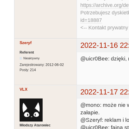
https://archive.org/d
Potrzebujesz dyskiet
id=18887
<-- Kontakt prywatn
Szeryf
2022-11-16 22
Referent
@uicr0Bee: dzięki, n
Nieaktywny
Zarejestrowany:
2012-06-02
Posty:
214
VLX
2022-11-17 22
@mono: może nie ws
załapie.
@Szeryf: reklam i l
Młodszy Atarowiec
@uicr0Bee: fajna st