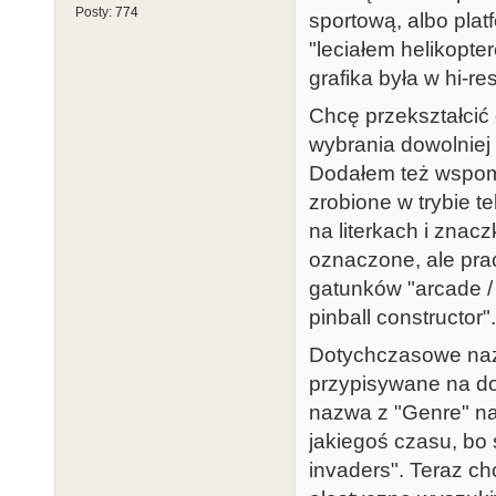
Posty:
774
sportową, albo plat
"leciałem helikopt
grafika była w hi-re
Chcę przekształcić 
wybrania dowolniej ic
Dodałem też wspomni
zrobione w trybie 
na literkach i znacz
oznaczone, ale prac
gatunków "arcade / p
pinball constructor".
Dotychczasowe naz
przypisywane na do
nazwa z "Genre" na
jakiegoś czasu, bo 
invaders". Teraz ch