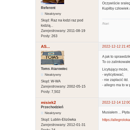
Oczywiście sraleg
Referent
Kupiłby człowiek 
Nieaktywny
Skąd:
Raz na łodzi raz pod
/l\tari
łodzią...
Zarejestrowany:
2011-08-19
Posty:
263
AS...
2022-12-12 21:4
A jak to sprawdzi
To co zalinkowałeś
Toms Atarowiec
Licytujący może,
- wylicytować;
Nieaktywny
- nie zapłacić itd.
Skąd:
W-WA
- allegro ma to w
Zarejestrowany:
2002-05-15
Posty:
7,502
misiek2
2022-12-14 12:0
Przechodzień
Musiałem ... Płyta
Nieaktywny
Skąd:
Lublin-Elizówka
https://allegroloka
Zarejestrowany:
2012-01-31
Posty:
24