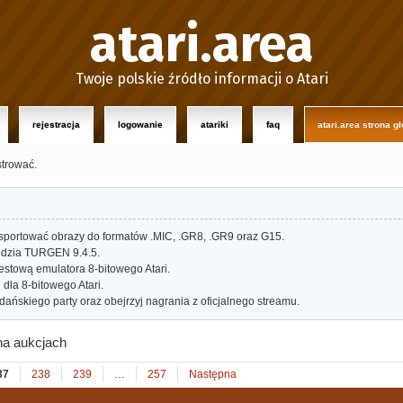
atari.area
Twoje polskie źródło informacji o Atari
rejestracja
logowanie
atariki
faq
atari.area strona g
strować.
portować obrazy do formatów .MIC, .GR8, .GR9 oraz G15.
dzia TURGEN 9.4.5.
estową emulatora 8-bitowego Atari.
dla 8-bitowego Atari.
ańskiego party oraz obejrzyj nagrania z oficjalnego streamu.
na aukcjach
37
238
239
…
257
Następna