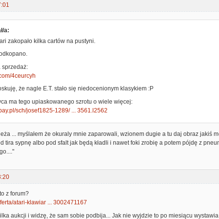
7:01
ł/a:
ari zakopało kilka cartów na pustyni.
 odkopano.
a sprzedaż:
l.com/4ceurcyh
skuję, że nagle E.T. stało się niedocenionym klasykiem :P
wca ma tego upiaskowanego szrotu o wiele więcej:
bay.pl/sch/josef1825-1289/ ... 3561.l2562
jeża ... myślałem że okuraly mnie zaparowali, wzionem dugie a tu daj obraz jakiś mę
d tira sypnę albo pod sfalt jak będą kładli i nawet foki zrobię a potem pójdę z pn
go...."
3:20
to z forum?
/oferta/atari-klawiar ... 3002471167
lka aukcji i widzę, że sam sobie podbija... Jak nie wyjdzie to po miesiącu wystawi