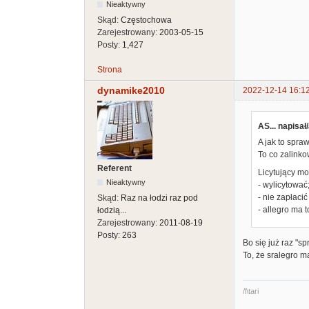
Nieaktywny
Skąd:
Częstochowa
Zarejestrowany:
2003-05-15
Posty:
1,427
Strona
dynamike2010
2022-12-14 16:1
AS... napisał/
A jak to spra
To co zalinkow
Referent
Licytujący mo
Nieaktywny
- wylicytować
- nie zapłacić 
Skąd:
Raz na łodzi raz pod
- allegro ma 
łodzią...
Zarejestrowany:
2011-08-19
Posty:
263
Bo się już raz "sp
To, że sralegro m
/l\tari