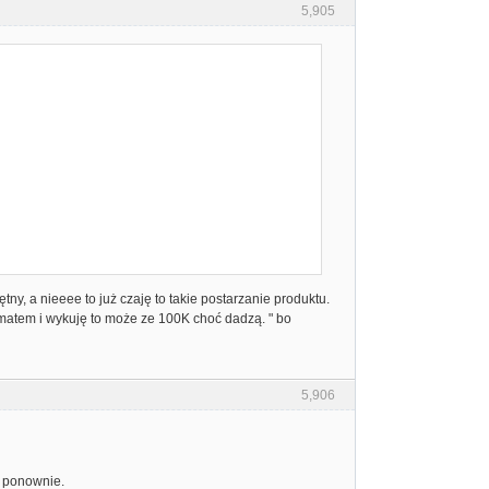
5,905
tny, a nieeee to już czaję to takie postarzanie produktu.
eumatem i wykuję to może ze 100K choć dadzą. " bo
5,906
a ponownie.