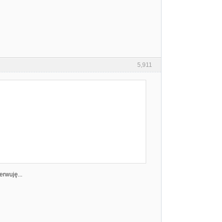
5,911
erwuję...