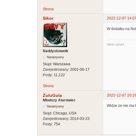
Strona
Sikor
2022-12-07 14:0
W dodatku na Nol
Sikor umarł...
Naddyskownik
Nieaktywny
Skąd:
Warszawa
Zarejestrowany:
2002-06-17
Posty:
11,122
Strona
ZuluGula
2022-12-07 20:2
Młodszy Atarowiec
Widze ze nie ma 
Nieaktywny
Skąd:
Chicago, USA
Zarejestrowany:
2014-03-23
Posty:
754