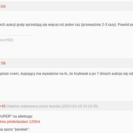
3:04
ch aukcji graty sprzedają się więcej niż jeden raz (przeważnie 2-3 razy). Powód pro
ccwrc/HDD
7:06
 pisze ccwrc, kupujący ma wywalone na to, że licytował a po 7 dniach aukcja się 
9:45
Ostatnio edytowany przez leonlas (2023-02-16 23:16:35)
DUPER" na alleboga:
lnie.pl/oferta/atari-1200xl
a sporo "perełek" :