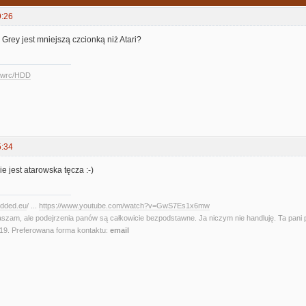
9:26
rey jest mniejszą czcionką niż Atari?
ccwrc/HDD
5:34
e jest atarowska tęcza :-)
edded.eu
/ ...
https://www.youtube.com/watch?v=GwS7Es1x6mw
aszam, ale podejrzenia panów są całkowicie bezpodstawne. Ja niczym nie handluję. Ta pani 
. Preferowana forma kontaktu:
email