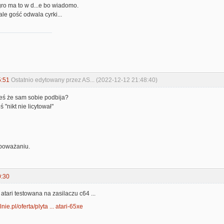
ro ma to w d...e bo wiadomo.
ale gość odwala cyrki...
5:51
Ostatnio edytowany przez AS... (2022-12-12 21:48:40)
łeś że sam sobie podbija?
 "nikt nie licytował"
 poważaniu.
0:30
 atari testowana na zasilaczu c64 ...
lnie.pl/oferta/plyta ... atari-65xe