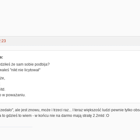
2:23
a:
wdziłeś że sam sobie podbija?
ałeś "nikt nie licytował"
że,
;
itd.
to w poważaniu.
rzedało", ale jest znowu, może i trzeci raz... I teraz większość ludzi pewnie tylko obs
a to gdzieś to wiem - w końcu nie na darmo mają stratę 2.2mld :O