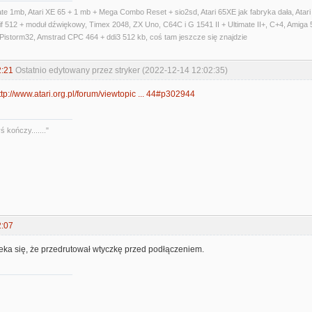
ate 1mb, Atari XE 65 + 1 mb + Mega Combo Reset + sio2sd, Atari 65XE jak fabryka dała, Atar
f 512 + moduł dźwiękowy, Timex 2048, ZX Uno, C64C i G 1541 II + Ultimate II+, C+4, Amiga 
Pistorm32, Amstrad CPC 464 + ddi3 512 kb, coś tam jeszcze się znajdzie
2:21
Ostatnio edytowany przez stryker (2022-12-14 12:02:35)
ttp://www.atari.org.pl/forum/viewtopic ... 44#p302944
 kończy......."
2:07
eka się, że przedrutował wtyczkę przed podłączeniem.