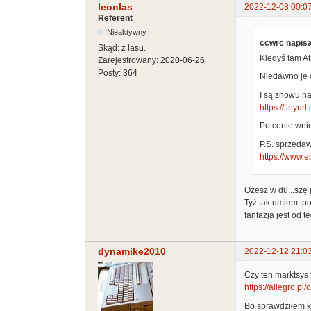
leonlas
2022-12-08 00:0
Referent
Nieaktywny
ccwrc napisa
Skąd:
z lasu.
Kiedyś tam At
Zarejestrowany:
2020-06-26
Posty:
364
Niedawno je
I są znowu n
https://tinyur
Po cenie wnio
P.S. sprzeda
https://www.e
Ożesz w du...szę 
Tyż tak umiem: po
fantazja jest od te
dynamike2010
2022-12-12 21:0
Czy ten marktsys 
https://allegro.pl
Bo sprawdziłem ki