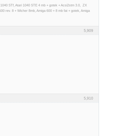
i 1040 STf, Atari 1040 STE 4 mb + gotek + Acsi2stm 3.0, ZX
500 rev. 8 + Wicher 8mb, Amiga 600 + 8 mb fat + gotek, Amiga
5,909
5,910