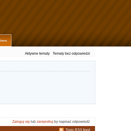
łówna
Aktywne tematy
Tematy bez odpowiedzi
Zaloguj się
lub
zarejestruj
by napisać odpowiedź
Topic RSS feed