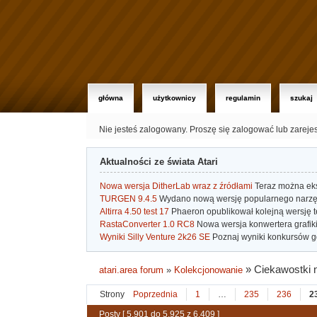
główna
użytkownicy
regulamin
szukaj
Nie jesteś zalogowany.
Proszę się zalogować lub zareje
Aktualności ze świata Atari
Nowa wersja DitherLab wraz z źródłami
Teraz można eks
TURGEN 9.4.5
Wydano nową wersję popularnego narzę
Altirra 4.50 test 17
Phaeron opublikował kolejną wersję t
RastaConverter 1.0 RC8
Nowa wersja konwertera grafiki 
Wyniki Silly Venture 2k26 SE
Poznaj wyniki konkursów gd
»
Ciekawostki 
atari.area forum
»
Kolekcjonowanie
Strony
Poprzednia
1
…
235
236
2
Posty [ 5,901 do 5,925 z 6,409 ]