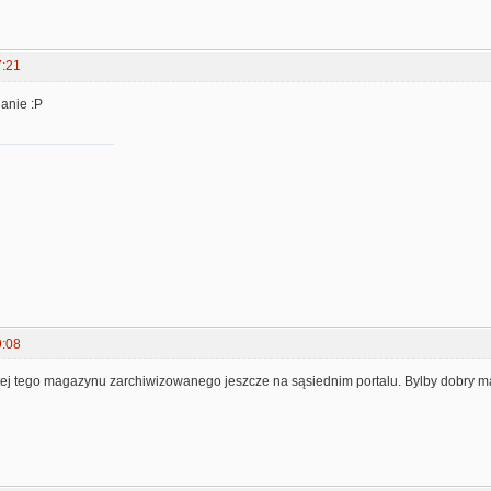
7:21
anie :P
9:08
tej tego magazynu zarchiwizowanego jeszcze na sąsiednim portalu. Bylby dobry m