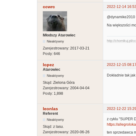
ccwrc
2022-12-14 16:5
@dynamike2010
Na większości moi
Młodszy Atarowiec
http://chomikuj.pl/
Nieaktywny
Zarejestrowany:
2017-03-21
Posty:
646
lopez
2022-12-15 08:1
Atarowiec
Dokładnie tak jak
Nieaktywny
Skąd:
Zielona Góra
Zarejestrowany:
2004-04-04
Posty:
1,898
leonlas
2022-12-22 15:2
Referent
z cyklu "SUPER 
Nieaktywny
https://allegroloka
Skąd:
z lasu.
Zarejestrowany:
2020-06-26
ten sprzedawca m