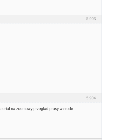
5,903
5,904
aterial na zoomowy przeglad prasy w srode.