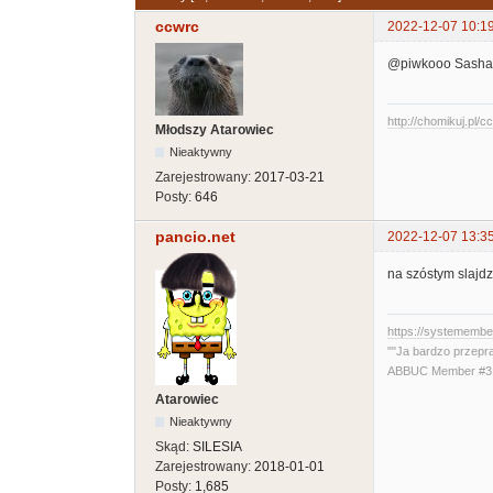
ccwrc
2022-12-07 10:1
@piwkooo Sasha G
http://chomikuj.pl/
Młodszy Atarowiec
Nieaktywny
Zarejestrowany:
2017-03-21
Posty:
646
pancio.net
2022-12-07 13:3
na szóstym slajdzi
https://systememb
""Ja bardzo przepr
ABBUC Member #319
Atarowiec
Nieaktywny
Skąd:
SILESIA
Zarejestrowany:
2018-01-01
Posty:
1,685