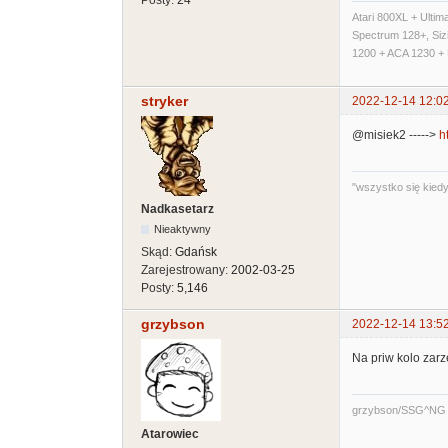
Atari 800XL + Ultim
Spectrum 128+, Sizi
1200 + ACA 1230 + 
stryker
2022-12-14 12:0
@misiek2 ----->
h
"wszystko się kiedyś
Nadkasetarz
Nieaktywny
Skąd:
Gdańsk
Zarejestrowany:
2002-03-25
Posty:
5,146
grzybson
2022-12-14 13:5
Na priw kolo zarz
grzybson/SSG^NG
Atarowiec