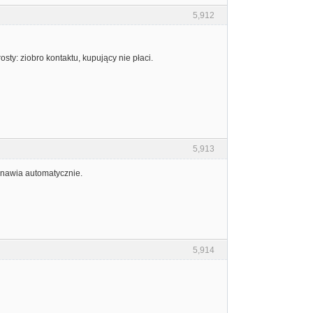
5,912
sty: ziobro kontaktu, kupujący nie płaci.
5,913
odnawia automatycznie.
5,914