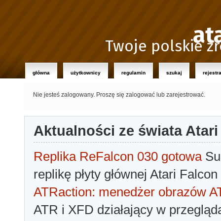
at
Twoje polskie źr
główna
użytkownicy
regulamin
szukaj
rejestr
Nie jesteś zalogowany.
Proszę się zalogować lub zarejestrować.
Aktualności ze świata Atari
Replika ReFalcon 030 gotowa
Sua
replikę płyty głównej Atari Falcon
ATRaction: menedżer obrazów 
ATR i XFD działający w przegląda