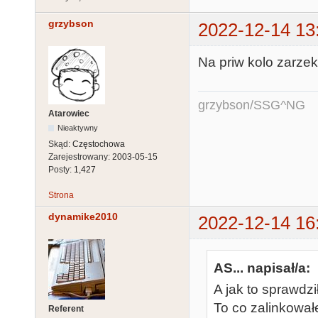
grzybson
2022-12-14 13
Na priw kolo zarze
grzybson/SSG^NG
Atarowiec
Nieaktywny
Skąd:
Częstochowa
Zarejestrowany:
2003-05-15
Posty:
1,427
Strona
dynamike2010
2022-12-14 16
AS... napisał/a:
A jak to sprawdz
To co zalinkowałe
Referent