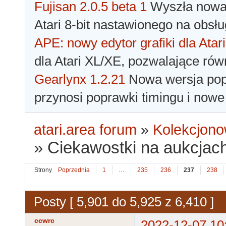
Fujisan 2.0.5 beta 1
Wyszła nowa 
Atari 8-bit nastawionego na obsłu
APE: nowy edytor grafiki dla Atari
dla Atari XL/XE, pozwalające rów
Gearlynx 1.2.21
Nowa wersja popu
przynosi poprawki timingu i nowe
atari.area forum
»
Kolekcjono
»
Ciekawostki na aukcjac
Strony
Poprzednia
1
…
235
236
237
238
Posty [ 5,901 do 5,925 z 6,410 ]
ccwrc
2022-12-07 10