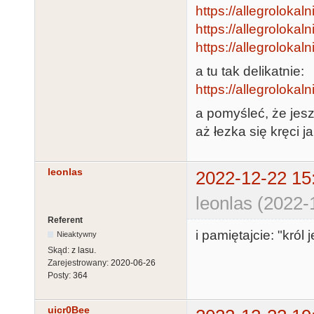
https://allegrolokalni
https://allegrolokaln
https://allegrolokaln
a tu tak delikatnie:
https://allegrolokaln
a pomyśleć, że jesz
aż łezka się kręci 
leonlas
2022-12-22 15
leonlas (2022-
Referent
i pamiętajcie: "król j
Nieaktywny
Skąd:
z lasu.
Zarejestrowany:
2020-06-26
Posty:
364
uicr0Bee