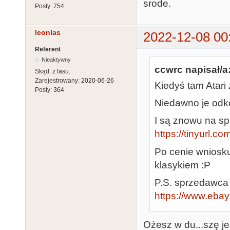
srode.
Posty:
754
leonlas
2022-12-08 00
Referent
Nieaktywny
ccwrc napisał/a
Skąd:
z lasu.
Zarejestrowany:
2020-06-26
Kiedyś tam Atari 
Posty:
364
Niedawno je odk
I są znowu na sp
https://tinyurl.c
Po cenie wniosku
klasykiem :P
P.S. sprzedawca 
https://www.ebay
Ożesz w du...szę je