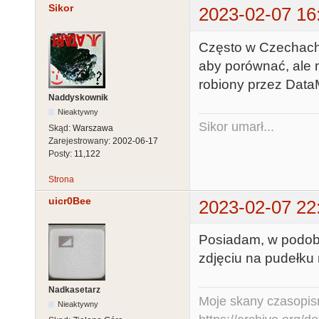
Sikor
2023-02-07 16
Często w Czechach 
aby porównać, ale n
robiony przez Dat
Naddyskownik
Nieaktywny
Sikor umarł...
Skąd:
Warszawa
Zarejestrowany:
2002-06-17
Posty:
11,122
Strona
uicr0Bee
2023-02-07 22
Posiadam, w podobn
zdjęciu na pudełku 
Nadkasetarz
Moje skany czasopism
Nieaktywny