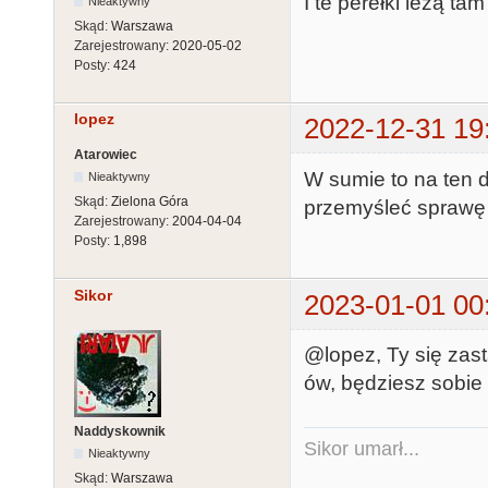
I te perełki leżą t
Nieaktywny
Skąd:
Warszawa
Zarejestrowany:
2020-05-02
Posty:
424
lopez
2022-12-31 19
Atarowiec
W sumie to na ten 
Nieaktywny
Skąd:
Zielona Góra
przemyśleć sprawę 
Zarejestrowany:
2004-04-04
Posty:
1,898
Sikor
2023-01-01 00
@lopez, Ty się zast
ów, będziesz sobie 
Naddyskownik
Sikor umarł...
Nieaktywny
Skąd:
Warszawa