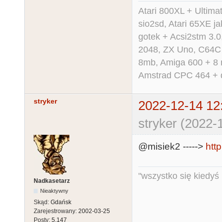
Atari 800XL + Ultim
sio2sd, Atari 65XE ja
gotek + Acsi2stm 3.
2048, ZX Uno, C64C i
8mb, Amiga 600 + 8 
Amstrad CPC 464 + dd
stryker
2022-12-14 12
stryker (2022-
@misiek2 ----->
htt
"wszystko się kiedyś k
Nadkasetarz
Nieaktywny
Skąd:
Gdańsk
Zarejestrowany:
2002-03-25
Posty:
5,147