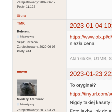
Zarejestrowany:
2002-06-17
Posty:
11,122
Strona
TMK
2023-01-04 10
Referent
https://www.olx.pl/d/
Nieaktywny
Skąd:
Szczecin
niezła cena
Zarejestrowany:
2020-06-05
Posty:
414
Atari 65XE, U1MB, 
ccwrc
2023-01-23 22
To oryginał?
https://tinyurl.com
Młodszy Atarowiec
Nigdy takiej kasety 
Nieaktywny
Zarejestrowany:
2017-03-21
Foto jakby link do a