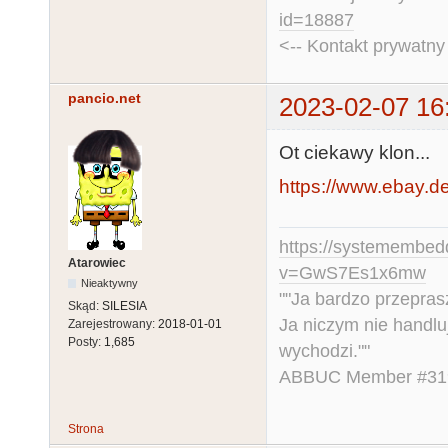
id=18887
<-- Kontakt prywatn
pancio.net
2023-02-07 16
Ot ciekawy klon...
https://www.ebay.
https://systemembed
Atarowiec
v=GwS7Es1x6mw
Nieaktywny
""Ja bardzo przepra
Skąd:
SILESIA
Ja niczym nie handlu
Zarejestrowany:
2018-01-01
Posty:
1,685
wychodzi.""
ABBUC Member #319.
Strona