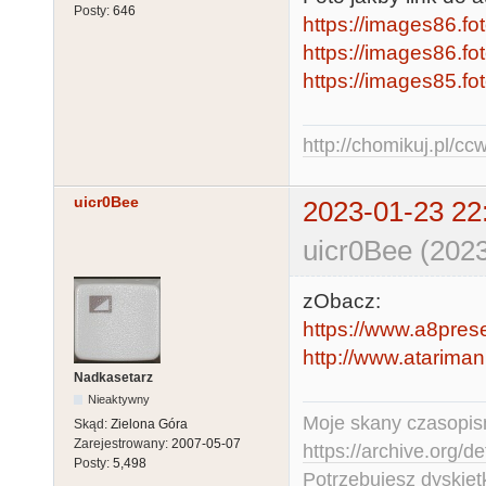
Posty:
646
https://images86.f
https://images86.f
https://images85.f
http://chomikuj.pl/c
uicr0Bee
2023-01-23 22
uicr0Bee (2023
zObacz:
https://www.a8prese
http://www.atariman
Nadkasetarz
Nieaktywny
Moje skany czasopism
Skąd:
Zielona Góra
Zarejestrowany:
2007-05-07
https://archive.org/d
Posty:
5,498
Potrzebujesz dyskiet