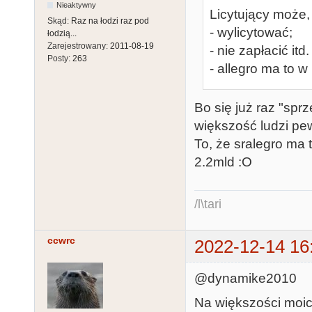
Nieaktywny
Licytujący może,
Skąd:
Raz na łodzi raz pod
- wylicytować;
łodzią...
Zarejestrowany:
2011-08-19
- nie zapłacić itd.
Posty:
263
- allegro ma to 
Bo się już raz "sprze
większość ludzi pew
To, że sralegro ma 
2.2mld :O
/l\tari
ccwrc
2022-12-14 16
@dynamike2010
Na większości moich