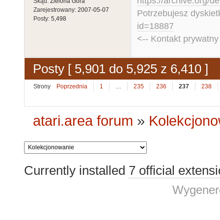
https://archive.org/d
Skąd:
Zielona Góra
Zarejestrowany:
2007-05-07
Potrzebujesz dyskiet
Posty:
5,498
id=18887
<-- Kontakt prywatn
Posty [ 5,901 do 5,925 z 6,410 ]
Strony
Poprzednia
1
…
235
236
237
238
atari.area forum
»
Kolekcjono
Currently installed
7 official extens
Wygenero