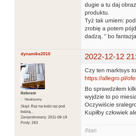
dugie a tu daj obraz
produktu.
Tyż tak umiem: pod t
zrobię a potem pój
dadzą. " bo fantazja 
dynamike2010
2022-12-12 21
Czy ten marktsys t
https://allegro.pl/of
Bo sprawdziłem kilk
Referent
wyjdzie to po mies
Nieaktywny
Oczywiście sralegr
Skąd:
Raz na łodzi raz pod
Kupiłby człowiek al
łodzią...
Zarejestrowany:
2011-08-19
Posty:
263
/l\tari