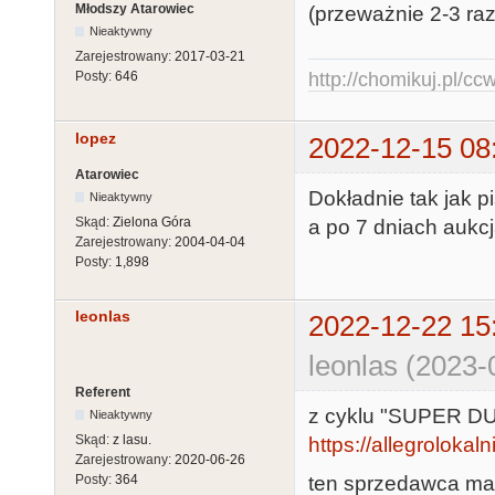
Młodszy Atarowiec
(przeważnie 2-3 raz
Nieaktywny
Zarejestrowany:
2017-03-21
Posty:
646
http://chomikuj.pl/c
lopez
2022-12-15 08
Atarowiec
Dokładnie tak jak p
Nieaktywny
Skąd:
Zielona Góra
a po 7 dniach aukc
Zarejestrowany:
2004-04-04
Posty:
1,898
leonlas
2022-12-22 15
leonlas (2023-
Referent
z cyklu "SUPER DU
Nieaktywny
Skąd:
z lasu.
https://allegrolokaln
Zarejestrowany:
2020-06-26
ten sprzedawca ma 
Posty:
364