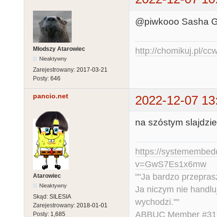
@piwkooo Sasha Gre
Młodszy Atarowiec
http://chomikuj.pl/c
Nieaktywny
Zarejestrowany:
2017-03-21
Posty:
646
pancio.net
2022-12-07 13
na szóstym slajdzie
https://systemembed
v=GwS7Es1x6mw
""Ja bardzo przepra
Atarowiec
Nieaktywny
Ja niczym nie handlu
Skąd:
SILESIA
wychodzi.""
Zarejestrowany:
2018-01-01
ABBUC Member #319.
Posty:
1,685