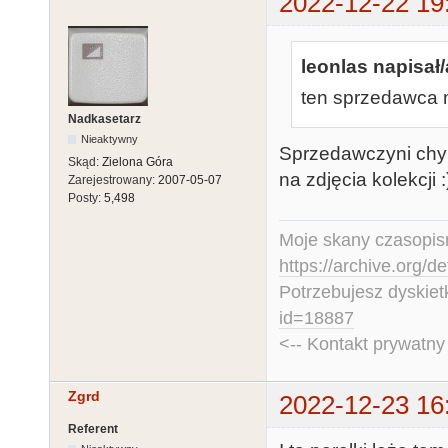
2022-12-22 19
leonlas napisał/
ten sprzedawca m
Nadkasetarz
Nieaktywny
Sprzedawczyni chyb
Skąd:
Zielona Góra
na zdjęcia kolekcji :
Zarejestrowany:
2007-05-07
Posty:
5,498
Moje skany czasopism
https://archive.org/d
Potrzebujesz dyskiet
id=18887
<-- Kontakt prywatn
Zgrd
2022-12-23 16
Referent