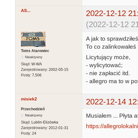
AS...
2022-12-12 21
(2022-12-12 21
A jak to sprawdziłe
To co zalinkowałeś "
Toms Atarowiec
Licytujący może,
Nieaktywny
Skąd:
W-WA
- wylicytować;
Zarejestrowany:
2002-05-15
- nie zapłacić itd.
Posty:
7,506
- allegro ma to w p
misiek2
2022-12-14 12
Przechodzień
Musiałem ... Płyta a
Nieaktywny
Skąd:
Lublin-Elizówka
https://allegrolokalni
Zarejestrowany:
2012-01-31
Posty:
24