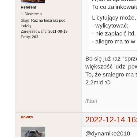
To co zalinkowałe
Referent
Nieaktywny
Licytujący może,
Skąd:
Raz na łodzi raz pod
- wylicytować;
łodzią...
Zarejestrowany:
2011-08-19
- nie zapłacić itd.
Posty:
263
- allegro ma to 
Bo się już raz "sprze
większość ludzi pew
To, że sralegro ma 
2.2mld :O
/l\tari
ccwrc
2022-12-14 16
@dynamike2010