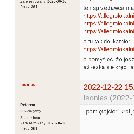
Zarejestrowany:
2020-06-26
ten sprzedawca ma 
Posty:
364
https://allegrolokalni
https://allegrolokaln
https://allegrolokaln
a tu tak delikatnie:
https://allegrolokaln
a pomyśleć, że jesz
aż łezka się kręci 
leonlas
2022-12-22 15
leonlas (2022-
Referent
i pamiętajcie: "król j
Nieaktywny
Skąd:
z lasu.
Zarejestrowany:
2020-06-26
Posty:
364