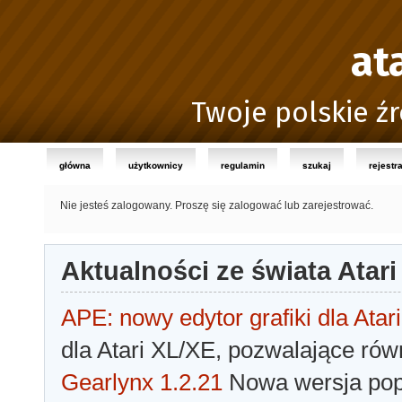
at
Twoje polskie źr
główna
użytkownicy
regulamin
szukaj
rejestr
Nie jesteś zalogowany.
Proszę się zalogować lub zarejestrować.
Aktualności ze świata Atari
APE: nowy edytor grafiki dla Atari
dla Atari XL/XE, pozwalające rów
Gearlynx 1.2.21
Nowa wersja popu