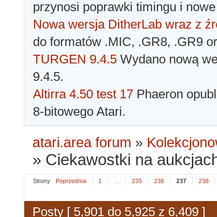
przynosi poprawki timingu i nowe
Nowa wersja DitherLab wraz z źr
do formatów .MIC, .GR8, .GR9 o
TURGEN 9.4.5
Wydano nową wer
9.4.5.
Altirra 4.50 test 17
Phaeron opubli
8-bitowego Atari.
atari.area forum
»
Kolekcjono
»
Ciekawostki na aukcjac
Strony
Poprzednia
1
…
235
236
237
238
Posty [ 5,901 do 5,925 z 6,409 ]