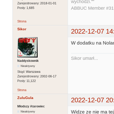
wychodzi.""
Zarejestrowany:
2018-01-01
ABBUC Member #319.
Posty:
1,685
Strona
Sikor
2022-12-07 14
W dodatku na Nolan
Sikor umarł...
Naddyskownik
Nieaktywny
Skąd:
Warszawa
Zarejestrowany:
2002-06-17
Posty:
11,122
Strona
ZuluGula
2022-12-07 20
Młodszy Atarowiec
Widze ze nie ma te
Nieaktywny