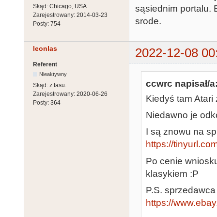
Skąd:
Chicago, USA
sąsiednim portalu.
Zarejestrowany:
2014-03-23
srode.
Posty:
754
leonlas
2022-12-08 00
Referent
Nieaktywny
ccwrc napisał/a
Skąd:
z lasu.
Zarejestrowany:
2020-06-26
Kiedyś tam Atari 
Posty:
364
Niedawno je odk
I są znowu na sp
https://tinyurl.c
Po cenie wniosku
klasykiem :P
P.S. sprzedawca 
https://www.ebay