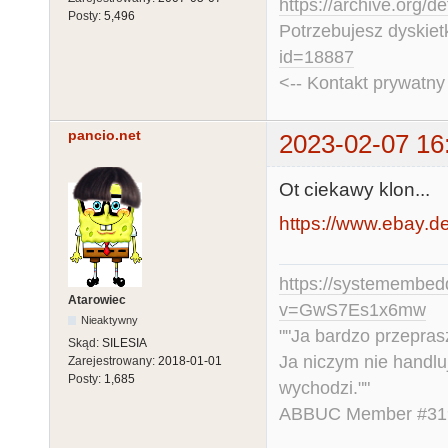
https://archive.org/d
Posty:
5,496
Potrzebujesz dyskiet
id=18887
<-- Kontakt prywatn
pancio.net
2023-02-07 16
Ot ciekawy klon...
https://www.ebay.
https://systemembed
Atarowiec
v=GwS7Es1x6mw
Nieaktywny
""Ja bardzo przepra
Skąd:
SILESIA
Ja niczym nie handlu
Zarejestrowany:
2018-01-01
Posty:
1,685
wychodzi.""
ABBUC Member #319.