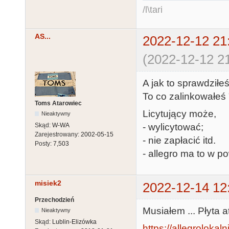
/l\tari
AS...
2022-12-12 21
(2022-12-12 21
A jak to sprawdziłe
To co zalinkowałeś "
Toms Atarowiec
Licytujący może,
Nieaktywny
Skąd:
W-WA
- wylicytować;
Zarejestrowany:
2002-05-15
- nie zapłacić itd.
Posty:
7,503
- allegro ma to w p
misiek2
2022-12-14 12
Przechodzień
Musiałem ... Płyta a
Nieaktywny
Skąd:
Lublin-Elizówka
https://allegrolokalni