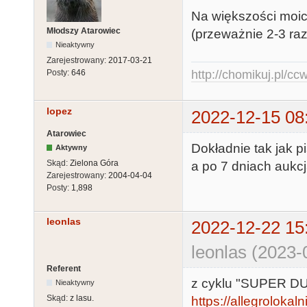
Na większości moich
Młodszy Atarowiec
(przeważnie 2-3 raz
Nieaktywny
Zarejestrowany:
2017-03-21
Posty:
646
http://chomikuj.pl/c
lopez
2022-12-15 08
Atarowiec
Dokładnie tak jak p
Aktywny
Skąd:
Zielona Góra
a po 7 dniach aukc
Zarejestrowany:
2004-04-04
Posty:
1,898
leonlas
2022-12-22 15
leonlas (2023-
Referent
z cyklu "SUPER DU
Nieaktywny
Skąd:
z lasu.
https://allegrolokaln