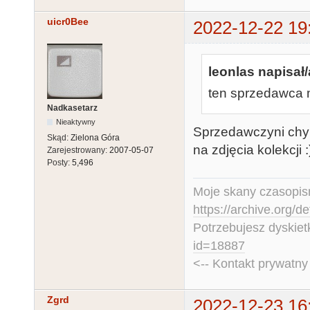
uicr0Bee
2022-12-22 19
leonlas napisał/
ten sprzedawca m
Nadkasetarz
Nieaktywny
Sprzedawczyni chyb
Skąd:
Zielona Góra
na zdjęcia kolekcji :
Zarejestrowany:
2007-05-07
Posty:
5,496
Moje skany czasopism
https://archive.org/d
Potrzebujesz dyskiet
id=18887
<-- Kontakt prywatn
Zgrd
2022-12-23 16