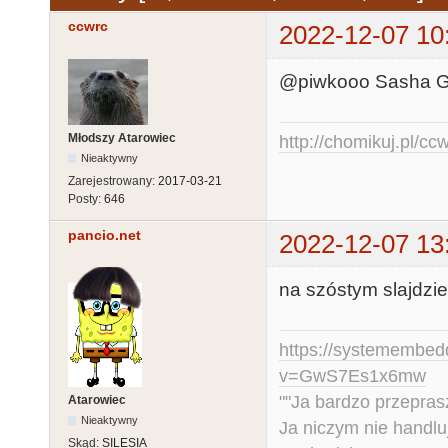
ccwrc
2022-12-07 10
@piwkooo Sasha Gre
Młodszy Atarowiec
http://chomikuj.pl/c
Nieaktywny
Zarejestrowany:
2017-03-21
Posty:
646
pancio.net
2022-12-07 13
na szóstym slajdzie
https://systemembed
v=GwS7Es1x6mw
""Ja bardzo przepra
Atarowiec
Nieaktywny
Ja niczym nie handlu
Skąd:
SILESIA