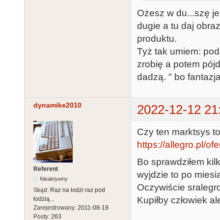
Ożesz w du...szę je
dugie a tu daj obraz
produktu.
Tyż tak umiem: pod t
zrobię a potem pój
dadzą. " bo fantazja 
dynamike2010
2022-12-12 21
Czy ten marktsys t
https://allegro.pl/of
Bo sprawdziłem kilk
Referent
wyjdzie to po mies
Nieaktywny
Oczywiście sralegr
Skąd:
Raz na łodzi raz pod
Kupiłby człowiek al
łodzią...
Zarejestrowany:
2011-08-19
Posty:
263