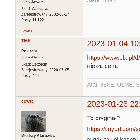
Sikor umarł...
Nieaktywny
Skąd:
Warszawa
Zarejestrowany:
2002-06-17
Posty:
11,122
Strona
TMK
2023-01-04 10
Referent
https://www.olx.pl/d/
Nieaktywny
Skąd:
Szczecin
niezła cena
Zarejestrowany:
2020-06-05
Posty:
414
Atari 65XE, U1MB, 
ccwrc
2023-01-23 22
To oryginał?
https://tinyurl.com
Młodszy Atarowiec
Nigdy takiej kasety 