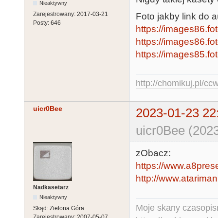
Nieaktywny
Zarejestrowany:
2017-03-21
Foto jakby link do a
Posty:
646
https://images86.f
https://images86.f
https://images85.f
http://chomikuj.pl/c
uicr0Bee
2023-01-23 22
uicr0Bee (2023
zObacz:
https://www.a8prese
http://www.atariman
Nadkasetarz
Nieaktywny
Moje skany czasopism
Skąd:
Zielona Góra
Zarejestrowany:
2007-05-07