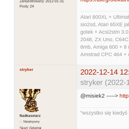
Zarejestrowany:
2012-01-31
Posty:
24
Atari 800XL + Ultim
sio2sd, Atari 65XE ja
gotek + Acsi2stm 3.
2048, ZX Uno, C64C i
8mb, Amiga 600 + 8 
Amstrad CPC 464 + dd
stryker
2022-12-14 12
stryker (2022-
@misiek2 ----->
htt
"wszystko się kiedyś k
Nadkasetarz
Nieaktywny
Skąd:
Gdańsk