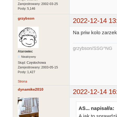
Zarejestrowany:
2002-03-25
Posty:
5,146
grzybson
2022-12-14 13
Na priw kolo zarze
grzybson/SSG^NG
Atarowiec
Nieaktywny
Skąd:
Częstochowa
Zarejestrowany:
2003-05-15
Posty:
1,427
Strona
dynamike2010
2022-12-14 16
AS... napisał/a:
A jak to sprawdz