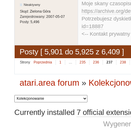
Moje skany czasopism
Nieaktywny
https://archive.org/d
Skąd:
Zielona Góra
Zarejestrowany:
2007-05-07
Potrzebujesz dyskiet
Posty:
5,496
id=18887
<-- Kontakt prywatn
Posty [ 5,901 do 5,925 z 6,409 ]
Strony
Poprzednia
1
…
235
236
237
238
atari.area forum
»
Kolekcjono
Currently installed
7 official extens
Wygener