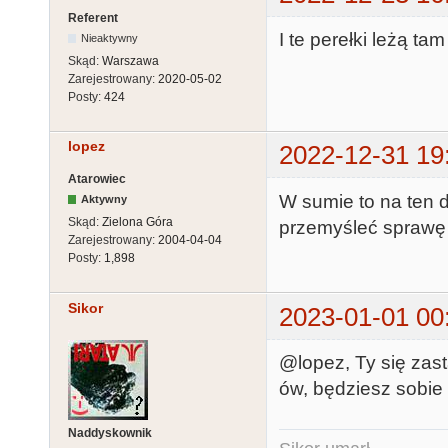
Referent
I te perełki leżą t
Nieaktywny
Skąd:
Warszawa
Zarejestrowany:
2020-05-02
Posty:
424
lopez
2022-12-31 19
Atarowiec
W sumie to na ten 
Aktywny
Skąd:
Zielona Góra
przemyśleć sprawę 
Zarejestrowany:
2004-04-04
Posty:
1,898
Sikor
2023-01-01 00
@lopez, Ty się zast
ów, będziesz sobie 
Naddyskownik