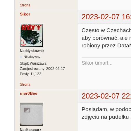
Strona
Sikor
2023-02-07 16
Często w Czechach 
aby porównać, ale n
robiony przez Dat
Naddyskownik
Nieaktywny
Sikor umarł...
Skąd:
Warszawa
Zarejestrowany:
2002-06-17
Posty:
11,122
Strona
uicr0Bee
2023-02-07 22
Posiadam, w podobn
zdjęciu na pudełku 
Nadkasetarz