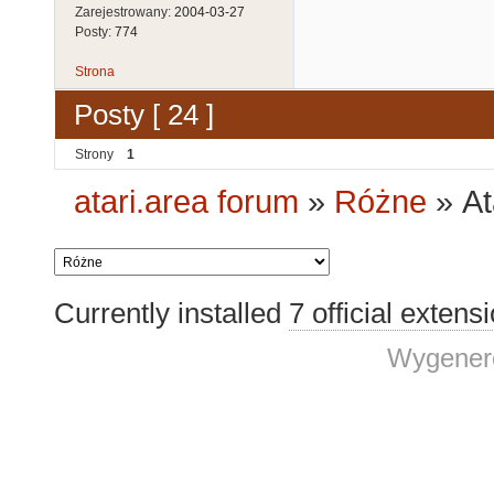
Zarejestrowany:
2004-03-27
Posty:
774
Strona
Posty [ 24 ]
Strony
1
atari.area forum
»
Różne
»
At
Currently installed
7 official extens
Wygenero