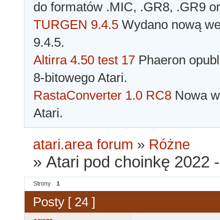
do formatów .MIC, .GR8, .GR9 o
TURGEN 9.4.5
Wydano nową wer
9.4.5.
Altirra 4.50 test 17
Phaeron opubli
8-bitowego Atari.
RastaConverter 1.0 RC8
Nowa wer
Atari.
atari.area forum
»
Różne
»
Atari pod choinkę 2022 
Strony
1
Posty [ 24 ]