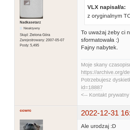
VLX napisał/a:
z oryginalnym T
Nadkasetarz
Nieaktywny
To uważaj żeby ci n
Skąd:
Zielona Góra
sformatowała :)
Zarejestrowany:
2007-05-07
Posty:
5,495
Fajny nabytek.
Moje skany czasopism
https://archive.org/d
Potrzebujesz dyskiet
id=18887
<-- Kontakt prywatn
ccwrc
2022-12-31 16
Ale urodzaj :D