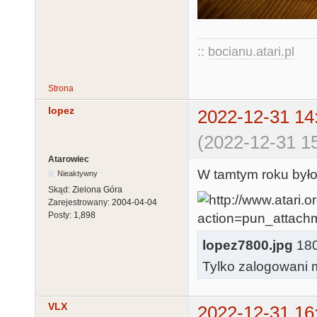
::
bocianu.atari.pl
Strona
lopez
2022-12-31 14
(2022-12-31 15
Atarowiec
W tamtym roku było 
Nieaktywny
Skąd:
Zielona Góra
Zarejestrowany:
2004-04-04
Posty:
1,898
lopez7800.jpg
180.
Tylko zalogowani m
VLX
2022-12-31 16