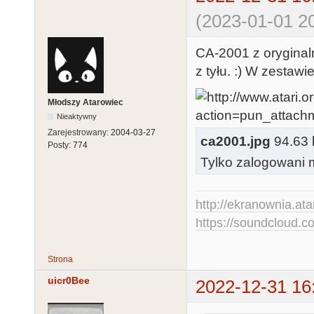
(2023-01-01 20
CA-2001 z orygina
z tyłu. :) W zestawi
Młodszy Atarowiec
Nieaktywny
Zarejestrowany:
2004-03-27
ca2001.jpg
94.63 k
Posty:
774
Tylko zalogowani m
http://ekranownia.atar
https://soundcloud.co
Strona
uicr0Bee
2022-12-31 16