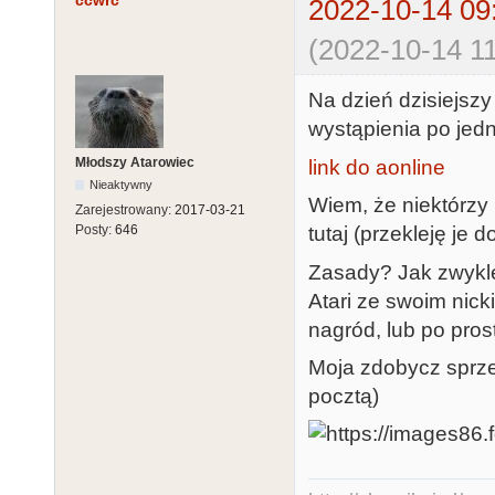
ccwrc
2022-10-14 09
(2022-10-14 11
Na dzień dzisiejszy
wystąpienia po jedne
Młodszy Atarowiec
link do aonline
Nieaktywny
Wiem, że niektórzy 
Zarejestrowany:
2017-03-21
tutaj (przekleję je 
Posty:
646
Zasady? Jak zwykle,
Atari ze swoim nick
nagród, lub po prost
Moja zdobycz sprze
pocztą)