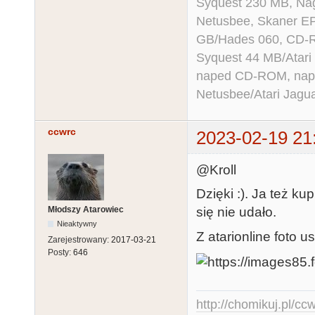
Syquest 230 MB, N
Netusbee, Skaner E
GB/Hades 060, CD-R
Syquest 44 MB/Atar
naped CD-ROM, napęd
Netusbee/Atari Jagu
ccwrc
2023-02-19 21
@Kroll
Dzięki :). Ja też ku
Młodszy Atarowiec
się nie udało.
Nieaktywny
Z atarionline foto u
Zarejestrowany:
2017-03-21
Posty:
646
http://chomikuj.pl/c