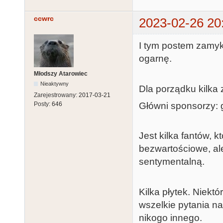
ccwrc
2023-02-26 20
I tym postem zamyka
ogarnę.
Młodszy Atarowiec
Nieaktywny
Dla porządku kilka 
Zarejestrowany:
2017-03-21
Główni sponsorzy: 
Posty:
646
Jest kilka fantów, 
bezwartościowe, a
sentymentalną.
Kilka płytek. Niekt
wszelkie pytania n
nikogo innego.