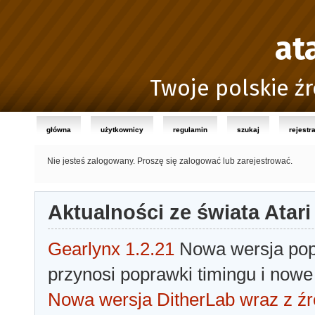
at
Twoje polskie źr
główna
użytkownicy
regulamin
szukaj
rejestr
Nie jesteś zalogowany.
Proszę się zalogować lub zarejestrować.
Aktualności ze świata Atari
Gearlynx 1.2.21
Nowa wersja popu
przynosi poprawki timingu i nowe
Nowa wersja DitherLab wraz z źr