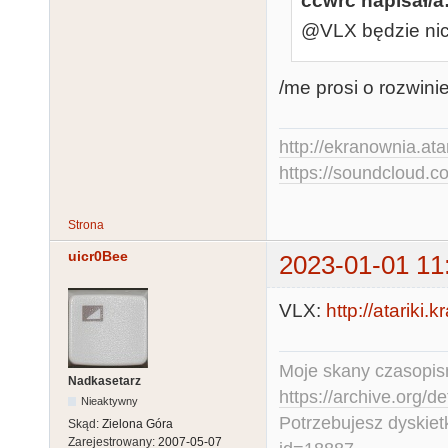
ccwrc napisał/a
@VLX będzie nick
/me prosi o rozwinie
http://ekranownia.atar
https://soundcloud.co
Strona
uicr0Bee
2023-01-01 11
VLX:
http://atariki
Moje skany czasopism
Nadkasetarz
https://archive.org/d
Nieaktywny
Potrzebujesz dyskiet
Skąd:
Zielona Góra
Zarejestrowany:
2007-05-07