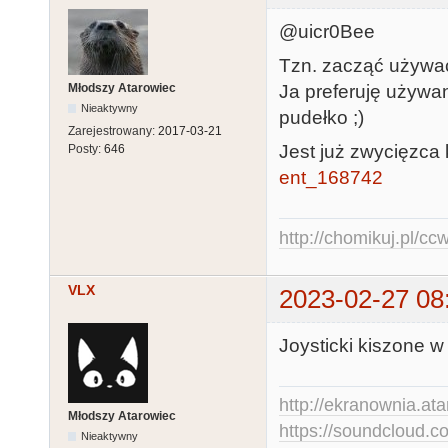
@uicr0Bee
Tzn. zacząć używać
Młodszy Atarowiec
Ja preferuję używan
Nieaktywny
pudełko ;)
Zarejestrowany:
2017-03-21
Jest już zwycięzca
Posty:
646
ent_168742
http://chomikuj.pl/c
VLX
2023-02-27 08
Joysticki kiszone w
http://ekranownia.atar
Młodszy Atarowiec
https://soundcloud.co
Nieaktywny