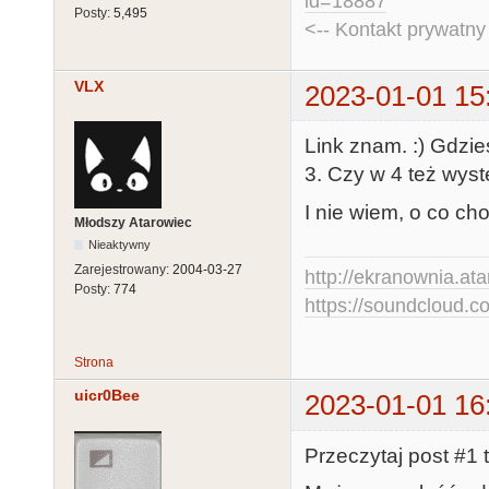
id=18887
Posty:
5,495
<-- Kontakt prywatn
VLX
2023-01-01 15
Link znam. :) Gdzi
3. Czy w 4 też wys
I nie wiem, o co cho
Młodszy Atarowiec
Nieaktywny
Zarejestrowany:
2004-03-27
http://ekranownia.atar
Posty:
774
https://soundcloud.co
Strona
uicr0Bee
2023-01-01 16
Przeczytaj post #1 