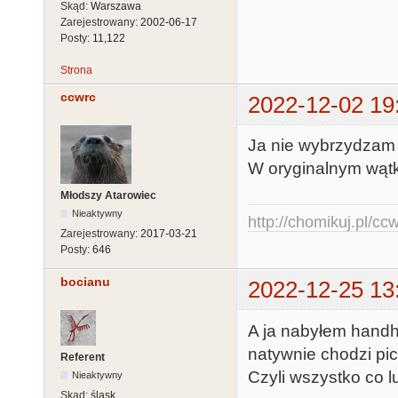
Skąd:
Warszawa
Zarejestrowany:
2002-06-17
Posty:
11,122
Strona
ccwrc
2022-12-02 19
Ja nie wybrzydzam
W oryginalnym wątku
Młodszy Atarowiec
Nieaktywny
http://chomikuj.pl/c
Zarejestrowany:
2017-03-21
Posty:
646
bocianu
2022-12-25 13
A ja nabyłem handhe
natywnie chodzi pic
Referent
Czyli wszystko co l
Nieaktywny
Skąd:
śląsk