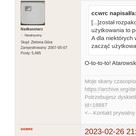
ccwrc napisał/a
[...]został rozp
Nadkasetarz
użytkowania to p
Nieaktywny
A dla niektórych
Skąd:
Zielona Góra
zacząć użytkowa
Zarejestrowany:
2007-05-07
Posty:
5,495
O-to-to-to! Atarows
Moje skany czasopism
https://archive.org/d
Potrzebujesz dyskiet
id=18887
<-- Kontakt prywatn
ccwrc
2023-02-26 21