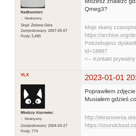
Możesz znaleźć gdz
Qmeg3?
Nadkasetarz
Nieaktywny
Skąd:
Zielona Góra
Moje skany czasopism
Zarejestrowany:
2007-05-07
https://archive.org/d
Posty:
5,495
Potrzebujesz dyskiet
id=18887
<-- Kontakt prywatn
VLX
2023-01-01 20
Poprawiłem zdjęcie
Musiałem gdzieś co
Młodszy Atarowiec
http://ekranownia.atar
Nieaktywny
https://soundcloud.co
Zarejestrowany:
2004-03-27
Posty:
774