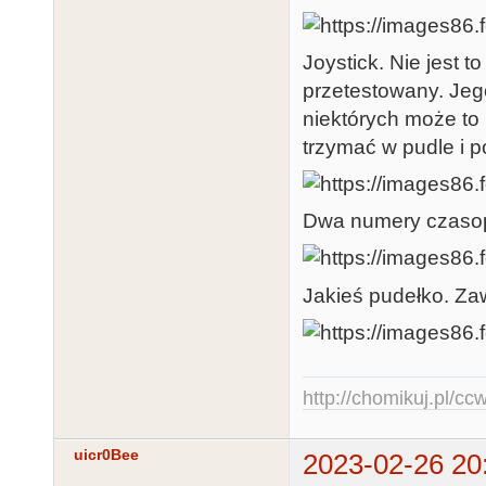
Joystick. Nie jest 
przetestowany. Jego
niektórych może to 
trzymać w pudle i 
Dwa numery czasop
Jakieś pudełko. Za
http://chomikuj.pl/c
uicr0Bee
2023-02-26 20