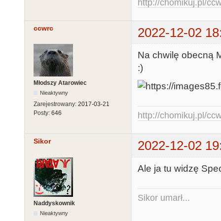
http://chomikuj.pl/c
ccwrc
2022-12-02 18
Na chwilę obecną Mr
:)
Młodszy Atarowiec
Nieaktywny
Zarejestrowany:
2017-03-21
Posty:
646
http://chomikuj.pl/c
Sikor
2022-12-02 19
Ale ja tu widzę Spe
Sikor umarł...
Naddyskownik
Nieaktywny