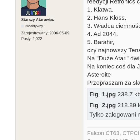
reedycji Retronics c
1. Kłatwa,
2. Hans Kloss,
Starszy Atarowiec
3. Władca ciemnośc
Nieaktywny
4. Ad 2044,
Zarejestrowany:
2006-05-09
Posty:
2,022
5. Barahir,
czy najnowszy Ten
Na "Duże Atari" dwi
Na koniec coś dla 
Asteroite
Przepraszam za sła
Fig_1.jpg
238.7 kb,
Fig_2.jpg
218.89 kb
Tylko zalogowani m
Falcon CT63, CTPCI