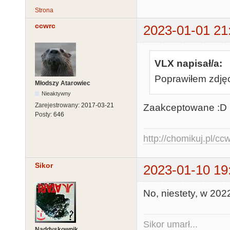
Strona
ccwrc
2023-01-01 21
VLX napisał/a:
Poprawiłem zdję
Młodszy Atarowiec
Nieaktywny
Zarejestrowany:
2017-03-21
Zaakceptowane :D
Posty:
646
http://chomikuj.pl/c
Sikor
2023-01-10 19
No, niestety, w 202
Sikor umarł...
Naddyskownik