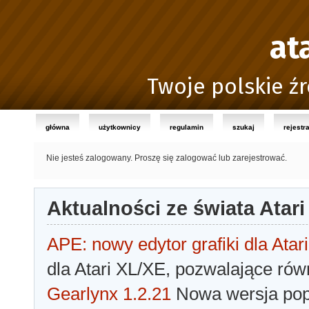
at
Twoje polskie źr
główna
użytkownicy
regulamin
szukaj
rejestr
Nie jesteś zalogowany.
Proszę się zalogować lub zarejestrować.
Aktualności ze świata Atari
APE: nowy edytor grafiki dla Atari
dla Atari XL/XE, pozwalające rów
Gearlynx 1.2.21
Nowa wersja popu