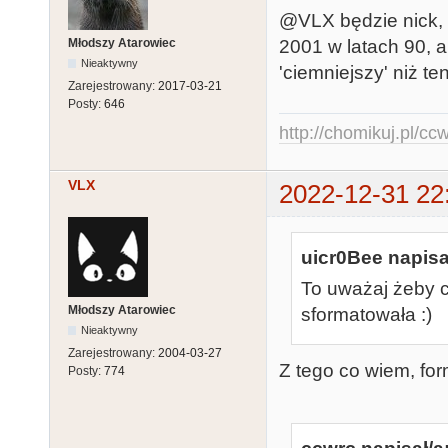
@VLX będzie nick, 
Młodszy Atarowiec
2001 w latach 90, a
Nieaktywny
'ciemniejszy' niż t
Zarejestrowany:
2017-03-21
Posty:
646
http://chomikuj.pl/c
VLX
2022-12-31 22
uicr0Bee napisa
To uważaj żeby ci
Młodszy Atarowiec
sformatowała :)
Nieaktywny
Zarejestrowany:
2004-03-27
Z tego co wiem, for
Posty:
774