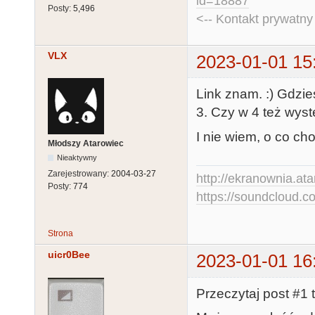
id=18887
Posty:
5,496
<-- Kontakt prywatn
VLX
2023-01-01 15
Link znam. :) Gdzi
3. Czy w 4 też wys
I nie wiem, o co cho
Młodszy Atarowiec
Nieaktywny
Zarejestrowany:
2004-03-27
http://ekranownia.atar
Posty:
774
https://soundcloud.co
Strona
uicr0Bee
2023-01-01 16
Przeczytaj post #1 