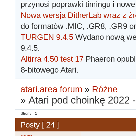
przynosi poprawki timingu i nowe
Nowa wersja DitherLab wraz z źr
do formatów .MIC, .GR8, .GR9 o
TURGEN 9.4.5
Wydano nową wer
9.4.5.
Altirra 4.50 test 17
Phaeron opubli
8-bitowego Atari.
atari.area forum
»
Różne
»
Atari pod choinkę 2022 
Strony
1
Posty [ 24 ]