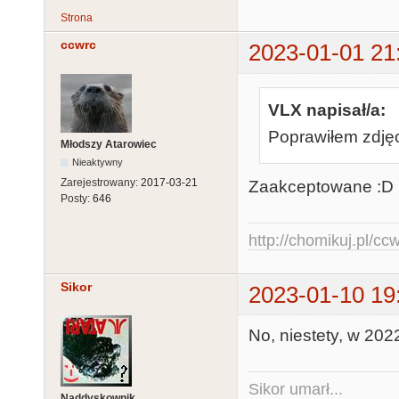
Strona
ccwrc
2023-01-01 21
VLX napisał/a:
Poprawiłem zdję
Młodszy Atarowiec
Nieaktywny
Zarejestrowany:
2017-03-21
Zaakceptowane :D
Posty:
646
http://chomikuj.pl/c
Sikor
2023-01-10 19
No, niestety, w 202
Sikor umarł...
Naddyskownik