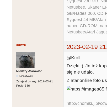
Syquest 230 MB, N
Netusbee, Skaner E
GB/Hades 060, CD-R
Syquest 44 MB/Atar
naped CD-ROM, napęd
Netusbee/Atari Jagu
ccwrc
2023-02-19 21
@Kroll
Dzięki :). Ja też ku
Młodszy Atarowiec
się nie udało.
Nieaktywny
Z atarionline foto u
Zarejestrowany:
2017-03-21
Posty:
646
http://chomikuj.pl/c