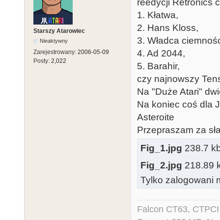
reedycji Retronics c
1. Kłatwa,
2. Hans Kloss,
Starszy Atarowiec
3. Władca ciemnośc
Nieaktywny
4. Ad 2044,
Zarejestrowany:
2006-05-09
Posty:
2,022
5. Barahir,
czy najnowszy Ten
Na "Duże Atari" dwi
Na koniec coś dla 
Asteroite
Przepraszam za sła
Fig_1.jpg
238.7 kb,
Fig_2.jpg
218.89 kb
Tylko zalogowani m
Falcon CT63, CTPCI