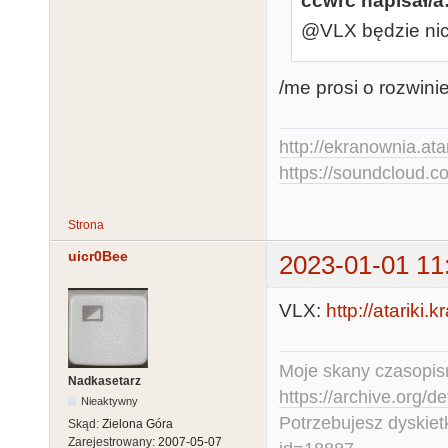
ccwrc napisał/a
@VLX będzie nick
/me prosi o rozwinie
http://ekranownia.atar
https://soundcloud.co
Strona
uicr0Bee
2023-01-01 11
VLX:
http://atariki
Moje skany czasopism
Nadkasetarz
https://archive.org/d
Nieaktywny
Potrzebujesz dyskiet
Skąd:
Zielona Góra
Zarejestrowany:
2007-05-07