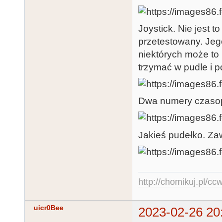
Joystick. Nie jest 
przetestowany. Jego
niektórych może to 
trzymać w pudle i 
Dwa numery czasop
Jakieś pudełko. Za
http://chomikuj.pl/c
uicr0Bee
2023-02-26 20