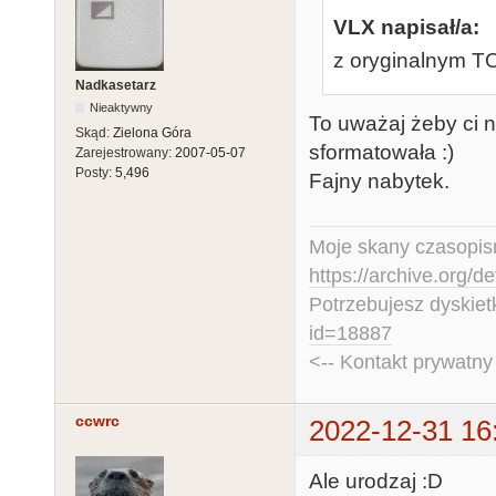
VLX napisał/a:
z oryginalnym T
Nadkasetarz
Nieaktywny
To uważaj żeby ci n
Skąd:
Zielona Góra
sformatowała :)
Zarejestrowany:
2007-05-07
Posty:
5,496
Fajny nabytek.
Moje skany czasopism
https://archive.org/d
Potrzebujesz dyskiet
id=18887
<-- Kontakt prywatn
ccwrc
2022-12-31 16
Ale urodzaj :D