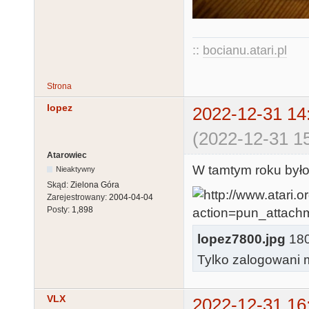
::
bocianu.atari.pl
Strona
lopez
2022-12-31 14
(2022-12-31 15
Atarowiec
W tamtym roku było 
Nieaktywny
Skąd:
Zielona Góra
Zarejestrowany:
2004-04-04
Posty:
1,898
lopez7800.jpg
180.
Tylko zalogowani m
VLX
2022-12-31 16