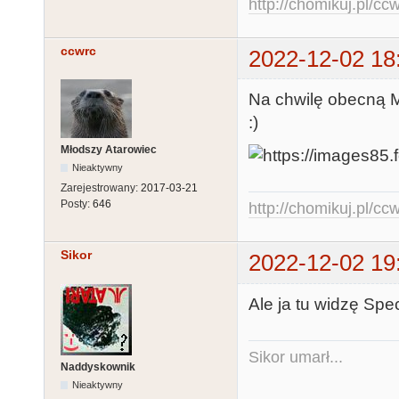
http://chomikuj.pl/c
ccwrc
2022-12-02 18
Na chwilę obecną Mr
:)
Młodszy Atarowiec
Nieaktywny
Zarejestrowany:
2017-03-21
Posty:
646
http://chomikuj.pl/c
Sikor
2022-12-02 19
Ale ja tu widzę Spe
Sikor umarł...
Naddyskownik
Nieaktywny