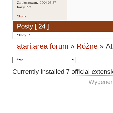
Zarejestrowany:
2004-03-27
Posty:
774
Strona
Posty [ 24 ]
Strony
1
atari.area forum
»
Różne
»
At
Currently installed
7 official extens
Wygenero