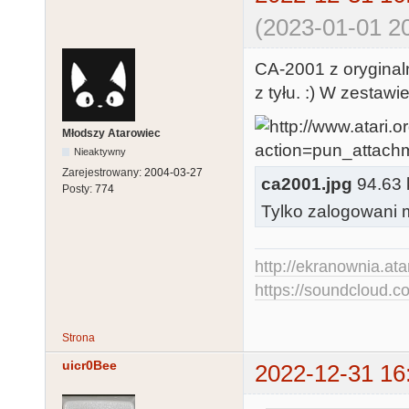
(2023-01-01 20
CA-2001 z orygina
z tyłu. :) W zestawi
Młodszy Atarowiec
Nieaktywny
Zarejestrowany:
2004-03-27
ca2001.jpg
94.63 k
Posty:
774
Tylko zalogowani m
http://ekranownia.atar
https://soundcloud.co
Strona
uicr0Bee
2022-12-31 16