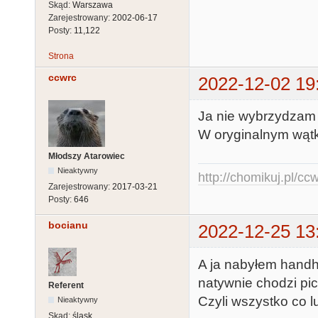
Skąd:
Warszawa
Zarejestrowany:
2002-06-17
Posty:
11,122
Strona
ccwrc
2022-12-02 19
Ja nie wybrzydzam
W oryginalnym wątku
Młodszy Atarowiec
Nieaktywny
http://chomikuj.pl/c
Zarejestrowany:
2017-03-21
Posty:
646
bocianu
2022-12-25 13
A ja nabyłem handhe
natywnie chodzi pic
Referent
Czyli wszystko co l
Nieaktywny
Skąd:
śląsk