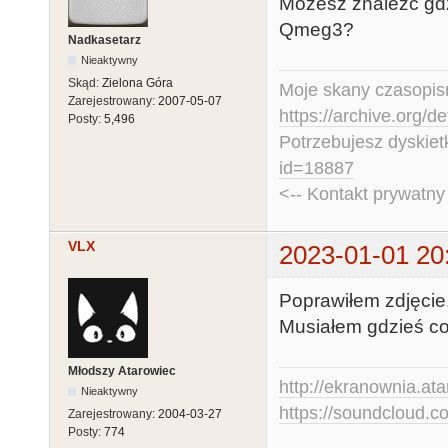
Możesz znaleźć gdz
Qmeg3?
Nadkasetarz
Nieaktywny
Skąd:
Zielona Góra
Moje skany czasopism
Zarejestrowany:
2007-05-07
https://archive.org/d
Posty:
5,496
Potrzebujesz dyskiet
id=18887
<-- Kontakt prywatn
VLX
2023-01-01 20
Poprawiłem zdjęcie
Musiałem gdzieś co
Młodszy Atarowiec
http://ekranownia.atar
Nieaktywny
https://soundcloud.co
Zarejestrowany:
2004-03-27
Posty:
774