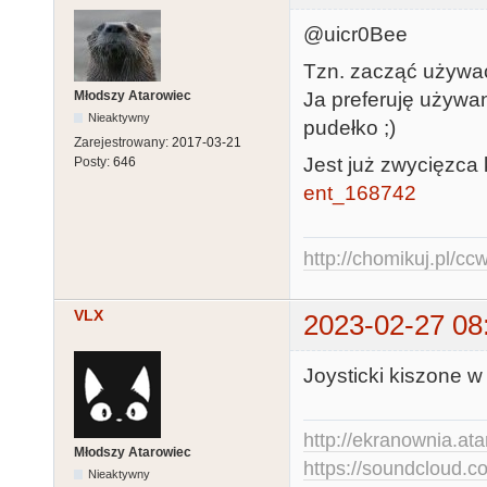
@uicr0Bee
Tzn. zacząć używać
Młodszy Atarowiec
Ja preferuję używan
Nieaktywny
pudełko ;)
Zarejestrowany:
2017-03-21
Jest już zwycięzca
Posty:
646
ent_168742
http://chomikuj.pl/c
VLX
2023-02-27 08
Joysticki kiszone w
http://ekranownia.atar
Młodszy Atarowiec
https://soundcloud.co
Nieaktywny