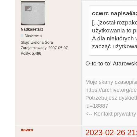
ccwrc napisał/a
[...]został rozp
Nadkasetarz
użytkowania to p
Nieaktywny
A dla niektórych
Skąd:
Zielona Góra
zacząć użytkowa
Zarejestrowany:
2007-05-07
Posty:
5,496
O-to-to-to! Atarows
Moje skany czasopism
https://archive.org/d
Potrzebujesz dyskiet
id=18887
<-- Kontakt prywatn
ccwrc
2023-02-26 21