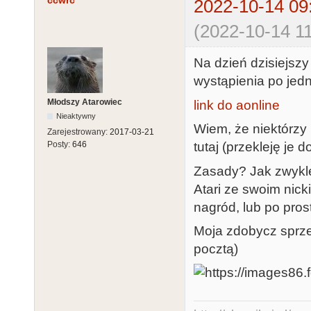
ccwrc
2022-10-14 09
(2022-10-14 11
Na dzień dzisiejszy
wystąpienia po jedne
Młodszy Atarowiec
link do aonline
Nieaktywny
Wiem, że niektórzy 
Zarejestrowany:
2017-03-21
tutaj (przekleję je 
Posty:
646
Zasady? Jak zwykle,
Atari ze swoim nick
nagród, lub po prost
Moja zdobycz sprze
pocztą)