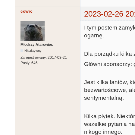
ccwrc
2023-02-26 20
I tym postem zamyka
ogarnę.
Młodszy Atarowiec
Nieaktywny
Dla porządku kilka 
Zarejestrowany:
2017-03-21
Główni sponsorzy: 
Posty:
646
Jest kilka fantów, 
bezwartościowe, a
sentymentalną.
Kilka płytek. Niekt
wszelkie pytania n
nikogo innego.