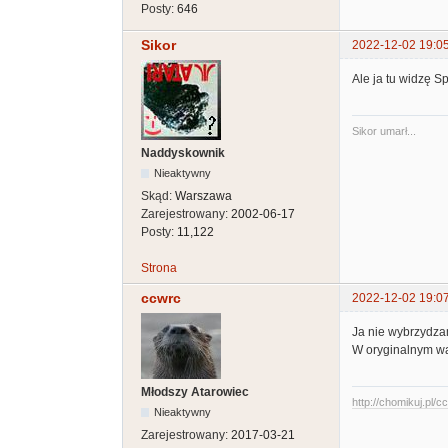
Posty:
646
Sikor
2022-12-02 19:0
Ale ja tu widzę S
Sikor umarł...
Naddyskownik
Nieaktywny
Skąd:
Warszawa
Zarejestrowany:
2002-06-17
Posty:
11,122
Strona
ccwrc
2022-12-02 19:0
Ja nie wybrzydza
W oryginalnym wąt
Młodszy Atarowiec
http://chomikuj.pl/
Nieaktywny
Zarejestrowany:
2017-03-21