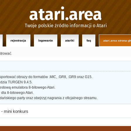
atari.area
Twoje polskie źródło informacji o Atari
rejestracja
logowanie
atariki
faq
atari.area strona g
strować.
portować obrazy do formatów .MIC, .GR8, .GR9 oraz G15.
dzia TURGEN 9.4.5.
estową emulatora 8-bitowego Atari.
dla 8-bitowego Atari.
ańskiego party oraz obejrzyj nagrania z oficjalnego streamu.
 - mini konkurs