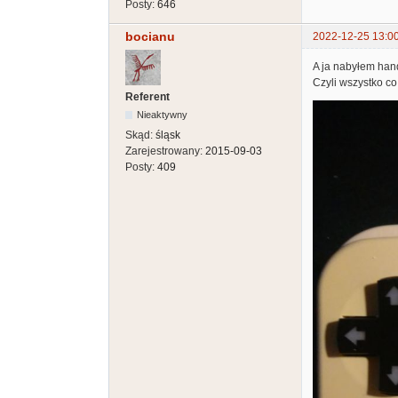
Posty:
646
bocianu
2022-12-25 13:0
A ja nabyłem hand
Czyli wszystko co
Referent
Nieaktywny
Skąd:
śląsk
Zarejestrowany:
2015-09-03
Posty:
409