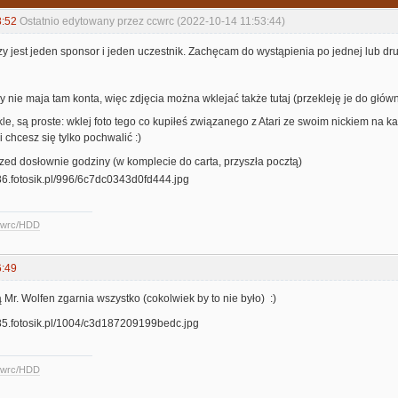
8:52
Ostatnio edytowany przez ccwrc (2022-10-14 11:53:44)
zy jest jeden sponsor i jeden uczestnik. Zachęcam do wystąpienia po jednej lub drug
y nie maja tam konta, więc zdjęcia można wklejać także tutaj (przekleję je do głów
e, są proste: wklej foto tego co kupiłeś związanego z Atari ze swoim nickiem na ka
li chcesz się tylko pochwalić :)
zed dosłownie godziny (w komplecie do carta, przyszła pocztą)
ccwrc/HDD
6:49
Mr. Wolfen zgarnia wszystko (cokolwiek by to nie było) :)
ccwrc/HDD