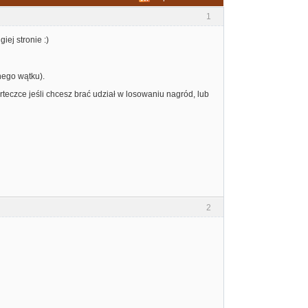
1
iej stronie :)
nego wątku).
rteczce jeśli chcesz brać udział w losowaniu nagród, lub
2