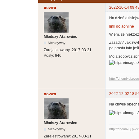
ccwrc
2022-10-14 09:4
Na dzień dzisiejs
link do aonline
Wiem, że niektórz
Młodszy Atarowiec
Zasady? Jak zwykl
Nieaktywny
po prostu foto jeś
Zarejestrowany:
2017-03-21
Posty:
646
Moja zdobycz spr
http://chomikuj.pl/
ccwrc
2022-12-02 18:5
Na chwilę obecną 
Młodszy Atarowiec
Nieaktywny
http://chomikuj.pl/
Zarejestrowany:
2017-03-21