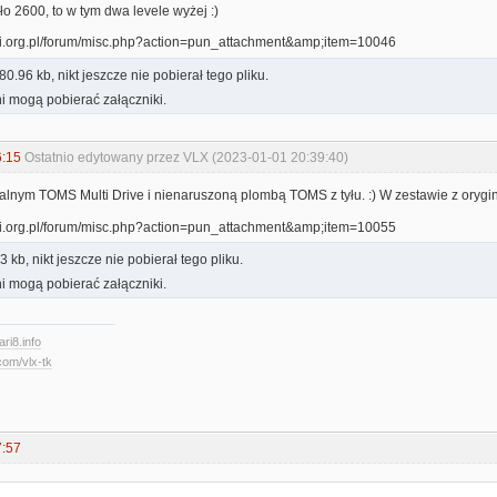
o 2600, to w tym dwa levele wyżej :)
0.96 kb, nikt jeszcze nie pobierał tego pliku.
i mogą pobierać załączniki.
6:15
Ostatnio edytowany przez VLX (2023-01-01 20:39:40)
lnym TOMS Multi Drive i nienaruszoną plombą TOMS z tyłu. :) W zestawie z orygin
 kb, nikt jeszcze nie pobierał tego pliku.
i mogą pobierać załączniki.
ari8.info
com/vlx-tk
7:57