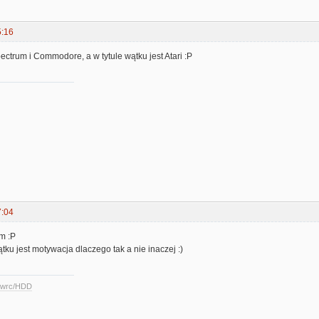
5:16
pectrum i Commodore, a w tytule wątku jest Atari :P
7:04
m :P
ku jest motywacja dlaczego tak a nie inaczej :)
ccwrc/HDD