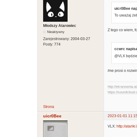
uicr0Bee nap
To uważaj żeb
Młodszy Atarowiec
Z tego co wiem, f
Nieaktywny
Zarejestrowany:
2004-03-27
Posty:
774
ccwrc napisa
@VLX będzie 
/me prosi o rozwin
http://ekranownia.at
https://soundcloud.
Strona
uicr0Bee
2023-01-01 11:1
VLX:
http://atari