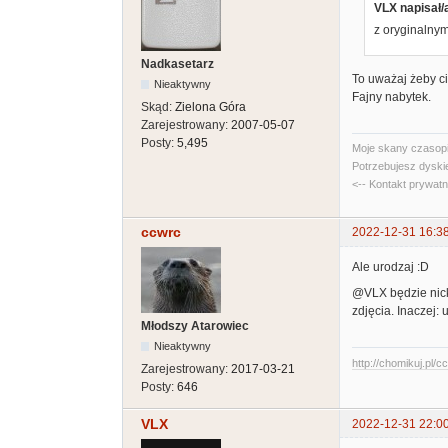
VLX napisał/
z oryginalny
Nadkasetarz
To uważaj żeby ci
Nieaktywny
Fajny nabytek.
Skąd:
Zielona Góra
Zarejestrowany:
2007-05-07
Posty:
5,495
Moje skany czasopi
Potrzebujesz dyski
<-- Kontakt prywat
ccwrc
2022-12-31 16:3
Ale urodzaj :D
@VLX będzie nick,
zdjęcia. Inaczej:
Młodszy Atarowiec
Nieaktywny
http://chomikuj.pl/
Zarejestrowany:
2017-03-21
Posty:
646
VLX
2022-12-31 22:0