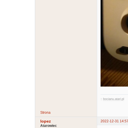
::
bocianu.atari.pl
Strona
lopez
2022-12-31 14:5
Atarowiec