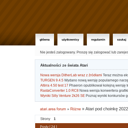
główna
użytkownicy
regulamin
szukaj
Nie jesteś zalogowany.
Proszę się zalogować lub zareje
Aktualności ze świata Atari
Nowa wersja DitherLab wraz z źródłami
Teraz można eks
TURGEN 9.4.5
Wydano nową wersję popularnego narzę
Altirra 4.50 test 17
Phaeron opublikował kolejną wersję t
RastaConverter 1.0 RC8
Nowa wersja konwertera grafiki 
Wyniki Silly Venture 2k26 SE
Poznaj wyniki konkursów gd
»
Atari pod choinkę 2022
atari.area forum
»
Różne
Strony
1
Posty [ 24 ]