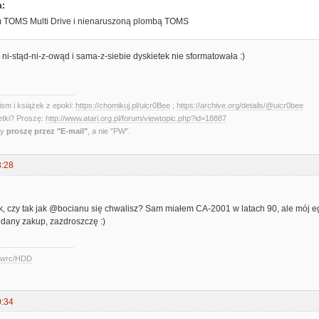
a:
m TOMS Multi Drive i nienaruszoną plombą TOMS
 ni-stąd-ni-z-owąd i sama-z-siebie dyskietek nie sformatowała :)
sm i książek z epoki:
https://chomikuj.pl/uicr0Bee
;
https://archive.org/details/@uicr0bee
etki? Proszę:
http://www.atari.org.pl/forum/viewtopic.php?id=18887
ny
proszę przez "E-mail"
, a nie "PW".
8:28
 czy tak jak @bocianu się chwalisz? Sam miałem CA-2001 w latach 90, ale mój egze
 udany zakup, zazdroszczę :)
ccwrc/HDD
0:34