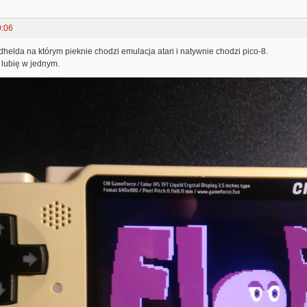
0:06
helda na którym pieknie chodzi emulacja atari i natywnie chodzi pico-8.
 lubię w jednym.