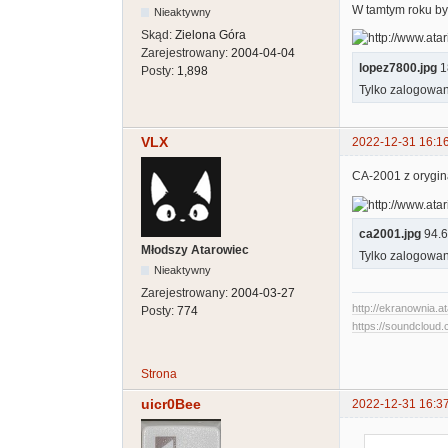
W tamtym roku był
Nieaktywny
Skąd:
Zielona Góra
Zarejestrowany:
2004-04-04
lopez7800.jpg
18
Posty:
1,898
Tylko zalogowan
VLX
2022-12-31 16:1
CA-2001 z orygina
ca2001.jpg
94.63
Młodszy Atarowiec
Tylko zalogowan
Nieaktywny
Zarejestrowany:
2004-03-27
http://ekranownia.at
Posty:
774
https://soundcloud.
Strona
uicr0Bee
2022-12-31 16:3