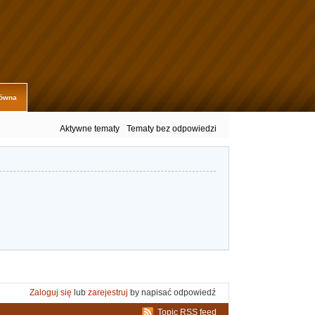
łówna
Aktywne tematy
Tematy bez odpowiedzi
Zaloguj się
lub
zarejestruj
by napisać odpowiedź
Topic RSS feed