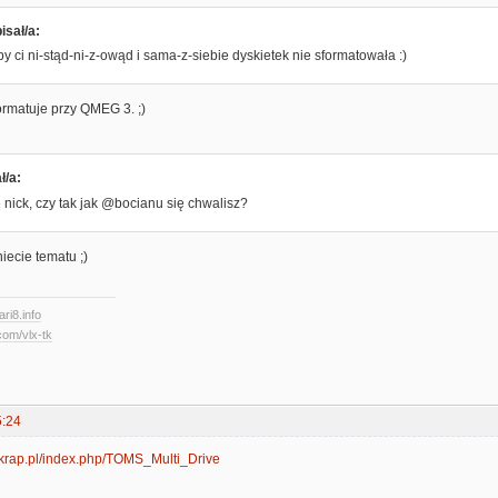
isał/a:
y ci ni-stąd-ni-z-owąd i sama-z-siebie dyskietek nie sformatowała :)
ormatuje przy QMEG 3. ;)
ł/a:
nick, czy tak jak @bocianu się chwalisz?
iecie tematu ;)
ari8.info
com/vlx-tk
5:24
ki.krap.pl/index.php/TOMS_Multi_Drive