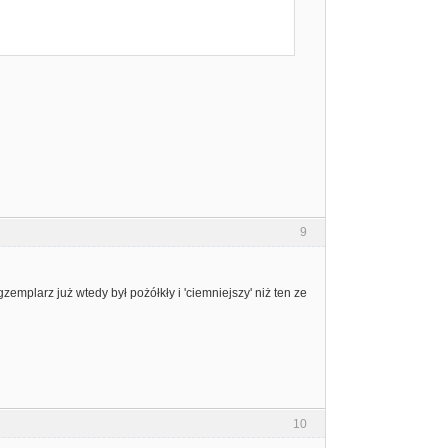
9
mplarz już wtedy był pożółkły i 'ciemniejszy' niż ten ze
10