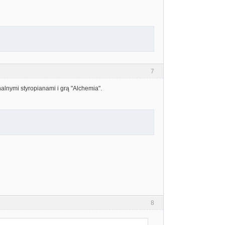
7
alnymi styropianami i grą "Alchemia".
8