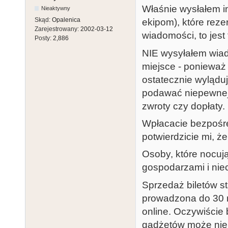
Właśnie wysłałem in
Nieaktywny
Skąd:
Opalenica
ekipom), które reze
Zarejestrowany:
2002-03-12
wiadomości, to jest
Posty:
2,886
NIE wysyłałem wiad
miejsce - ponieważ
ostatecznie wyląduj
podawać niepewnej 
zwroty czy dopłaty.
Wpłacacie bezpośred
potwierdzicie mi, że
Osoby, które nocują
gospodarzami i niec
Sprzedaż biletów s
prowadzona do 30 m
online. Oczywiście 
gadżetów może nie 