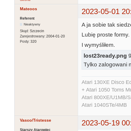
Mateoos
2023-05-01 20
Referent
A ja sobie tak siedz
Nieaktywny
Skąd:
Szczecin
Lubię proste formy.
Zarejestrowany:
2004-01-20
Posty:
320
I wymyśliłem.
lost23ready.png
9
Tylko zalogowani m
Atari 130XE Disco 
+ Atari 1050 Toms Mu
Atari 800XE/U1MB/
Atari 1040STe/4MB
Vasco/Tristesse
2023-05-19 00
Starszy Atarowiec