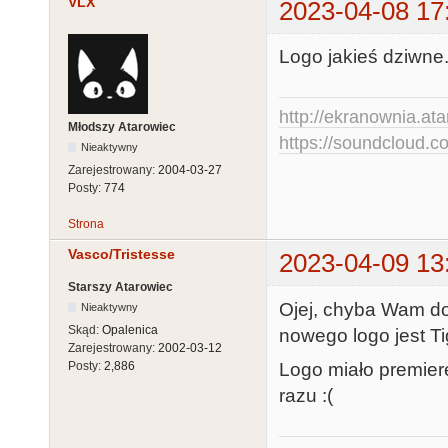
VLX
2023-04-08 17
Logo jakieś dziwne
http://ekranownia.atar
Młodszy Atarowiec
https://soundcloud.co
Nieaktywny
Zarejestrowany:
2004-03-27
Posty:
774
Strona
Vasco/Tristesse
2023-04-09 13
Starszy Atarowiec
Ojej, chyba Wam do 
Nieaktywny
Skąd:
Opalenica
nowego logo jest Ti
Zarejestrowany:
2002-03-12
Logo miało premier
Posty:
2,886
razu :(