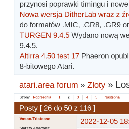
przynosi poprawki timingu i nowe
Nowa wersja DitherLab wraz z źr
do formatów .MIC, .GR8, .GR9 o
TURGEN 9.4.5
Wydano nową wer
9.4.5.
Altirra 4.50 test 17
Phaeron opubli
8-bitowego Atari.
»
Los
atari.area forum
»
Zloty
Strony
Poprzednia
1
2
3
4
5
Następna
Posty [ 26 do 50 z 116 ]
Vasco/Tristesse
2022-12-05 18
Starszy Atarowiec