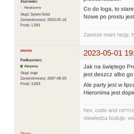
Atarowiec
Co do loga, to star
Nieaktywny
Skąd:
Syreni Gród
Nowe po prostu jest
Zarejestrowany:
2003-05-16
Posty:
1,591
Zawsze mam rację, ty
mono
2023-05-01 19
Podkasetarz
Jak na świętego Pro
Aktywny
Skąd:
inąd
jest deszcz albo go
Zarejestrowany:
2007-08-20
Ale party jest w lip
Posty:
3,063
Hieronima jest dopi
hex, code and ror'n'ro
niewiedza buduje, wi
Strona