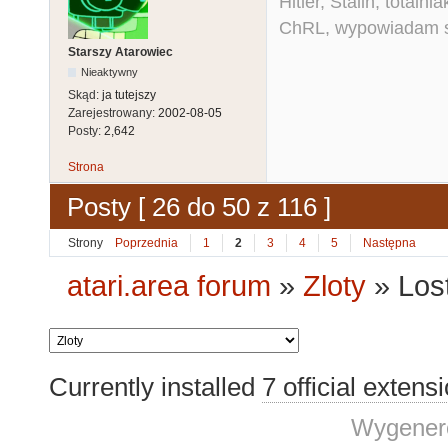
Hitler, Stalin, total
ChRL, wypowiadam si
Starszy Atarowiec
Nieaktywny
Skąd:
ja tutejszy
Zarejestrowany:
2002-08-05
Posty:
2,642
Strona
Posty [ 26 do 50 z 116 ]
Strony
Poprzednia
1
2
3
4
5
Następna
atari.area forum
»
Zloty
»
Los
Currently installed
7 official extens
Wygenero