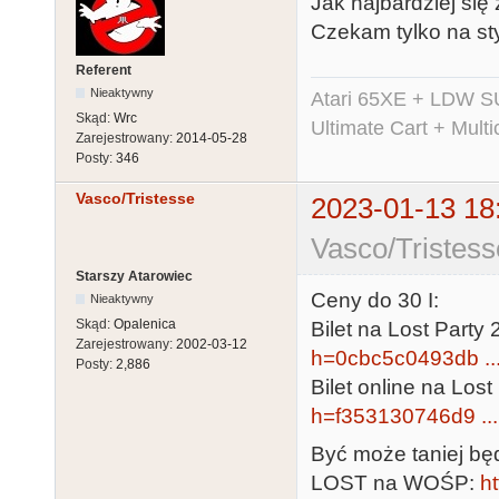
Jak najbardziej się
Czekam tylko na sty
Referent
Nieaktywny
Atari 65XE + LDW S
Skąd:
Wrc
Ultimate Cart + Multi
Zarejestrowany:
2014-05-28
Posty:
346
Vasco/Tristesse
2023-01-13 18
Vasco/Tristess
Starszy Atarowiec
Ceny do 30 I:
Nieaktywny
Skąd:
Opalenica
Bilet na Lost Party 
Zarejestrowany:
2002-03-12
h=0cbc5c0493db ..
Posty:
2,886
Bilet online na Lost
h=f353130746d9 ...
Być może taniej będ
LOST na WOŚP:
ht