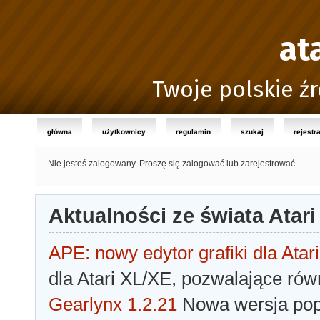
at
Twoje polskie źr
główna
użytkownicy
regulamin
szukaj
rejestr
Nie jesteś zalogowany.
Proszę się zalogować lub zarejestrować.
Aktualności ze świata Atari
APE: nowy edytor grafiki dla Atari
dla Atari XL/XE, pozwalające rów
Gearlynx 1.2.21
Nowa wersja popu