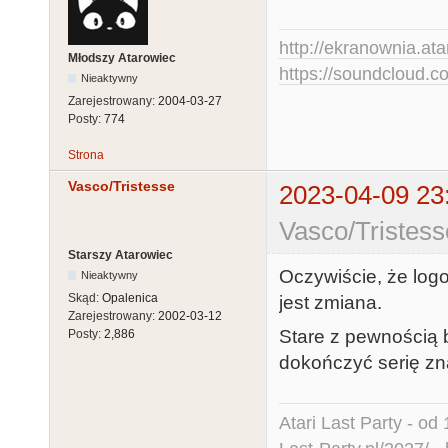
http://ekranownia.atar
Młodszy Atarowiec
https://soundcloud.co
Nieaktywny
Zarejestrowany:
2004-03-27
Posty:
774
Strona
Vasco/Tristesse
2023-04-09 23
Vasco/Tristess
Starszy Atarowiec
Oczywiście, że logo
Nieaktywny
Skąd:
Opalenica
jest zmiana.
Zarejestrowany:
2002-03-12
Stare z pewnością
Posty:
2,886
dokończyć serię z
Atari Last Party - od 