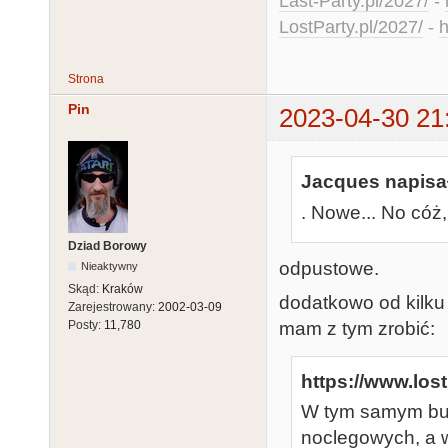
Last-Party.pl/2027/
-
LostParty.pl/2027/
-
h
Strona
Pin
2023-04-30 21
Jacques napisał
. Nowe... No cóż, 
Dziad Borowy
odpustowe.
Nieaktywny
Skąd:
Kraków
dodatkowo od kilku
Zarejestrowany:
2002-03-09
mam z tym zrobić:
Posty:
11,780
https://www.lost
W tym samym bu
noclegowych, a w