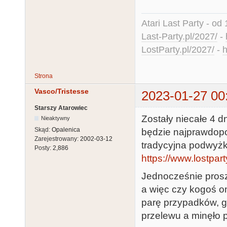
Atari Last Party - od 
Last-Party.pl/2027/
-
LostParty.pl/2027/
-
h
Strona
Vasco/Tristesse
2023-01-27 00
Starszy Atarowiec
Zostały niecałe 4 dn
Nieaktywny
Skąd:
Opalenica
będzie najprawdop
Zarejestrowany:
2002-03-12
tradycyjna podwyżk
Posty:
2,886
https://www.lostpart
Jednocześnie prosz
a więc czy kogoś om
parę przypadków, g
przelewu a minęło p