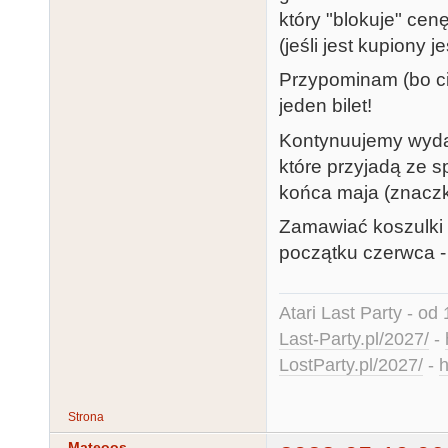
który "blokuje" cen
(jeśli jest kupiony 
Przypominam (bo cią
jeden bilet!
Kontynuujemy wyda
które przyjadą ze s
końca maja (znaczk
Zamawiać koszulki 
początku czerwca - 
Atari Last Party - od 
Last-Party.pl/2027/
-
LostParty.pl/2027/
-
h
Strona
Mateoos