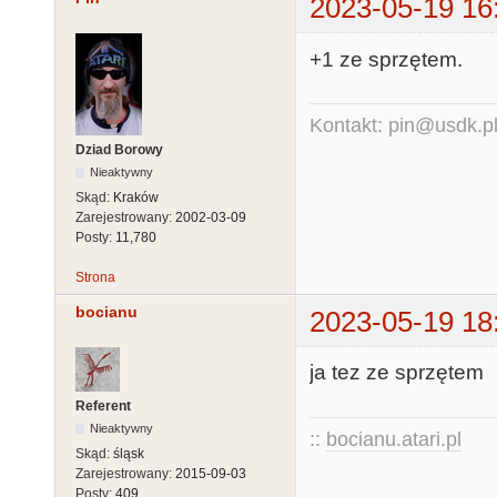
2023-05-19 16
+1 ze sprzętem.
Kontakt: pin@usdk.p
Dziad Borowy
Nieaktywny
Skąd:
Kraków
Zarejestrowany:
2002-03-09
Posty:
11,780
Strona
bocianu
2023-05-19 18
ja tez ze sprzętem
Referent
Nieaktywny
::
bocianu.atari.pl
Skąd:
śląsk
Zarejestrowany:
2015-09-03
Posty:
409