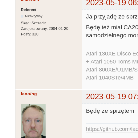
2023-05-19 06
Referent
Ja przyjadę ze spr
Nieaktywny
Skąd:
Szczecin
Będę też miał CA2
Zarejestrowany:
2004-01-20
samodzielnego mon
Posty:
320
Atari 130XE Disco 
+ Atari 1050 Toms Mu
Atari 800XE/U1MB/
Atari 1040STe/4MB
laoo/ng
2023-05-19 07
Będę ze sprzętem
https://github.com/la