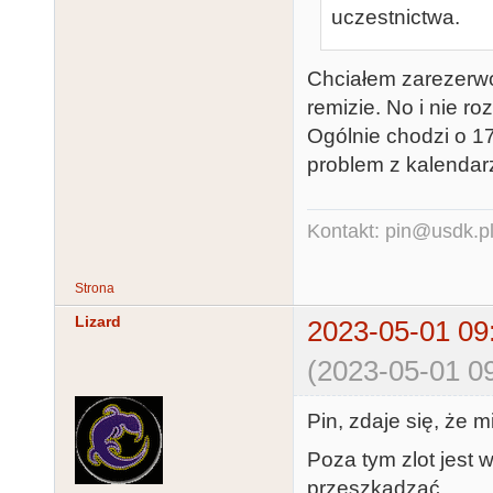
uczestnictwa.
Chciałem zarezerwo
remizie. No i nie ro
Ogólnie chodzi o 17
problem z kalenda
Kontakt: pin@usdk.p
Strona
Lizard
2023-05-01 09
(2023-05-01 09
Pin, zdaje się, że m
Poza tym zlot jest 
przeszkadzać.