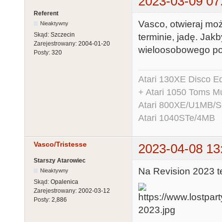
2023-03-09 07
Referent
Vasco, otwieraj moż
Nieaktywny
Skąd:
Szczecin
terminie, jadę. Jak
Zarejestrowany:
2004-01-20
wieloosobowego pok
Posty:
320
Atari 130XE Disco 
+ Atari 1050 Toms Mu
Atari 800XE/U1MB/
Atari 1040STe/4MB
Vasco/Tristesse
2023-04-08 13
Starszy Atarowiec
Na Revision 2023 te
Nieaktywny
Skąd:
Opalenica
Zarejestrowany:
2002-03-12
Posty:
2,886