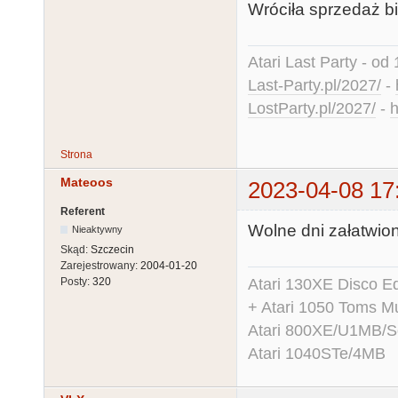
Wróciła sprzedaż b
Atari Last Party - od 
Last-Party.pl/2027/
-
LostParty.pl/2027/
-
h
Strona
Mateoos
2023-04-08 17
Referent
Wolne dni załatwione
Nieaktywny
Skąd:
Szczecin
Zarejestrowany:
2004-01-20
Atari 130XE Disco 
Posty:
320
+ Atari 1050 Toms Mu
Atari 800XE/U1MB/
Atari 1040STe/4MB