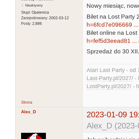
Nowy miesiąc, nowe
Nieaktywny
Skąd:
Opalenica
Bilet na Lost Party 
Zarejestrowany:
2002-03-12
h=6fcd7e096669 ..
Posty:
2,886
Bilet online na Lost
h=fef5d3eead81 ...
Sprzedaż do 30 XII
Atari Last Party - od 
Last-Party.pl/2027/
-
LostParty.pl/2027/
-
h
Strona
Alex_D
2023-01-09 19
Alex_D (2023-