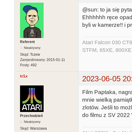
@sun: to ja się pyta
Ehhhhhh ręce opada
byli w kamerze!! i p
Atari Falcon 030 CT
Referent
Nieaktywny
STFM, 65XE, 800XE,
Skąd:
Tczew
Zarejestrowany:
2015-01-11
Posty:
492
tr1x
2023-06-05 20
Film Paptaka, nagr
mnie wielką pamiąt
zlotów. Jeśli to moż
do filmu z SV 2022
Przechodzień
Nieaktywny
Skąd:
Warszawa