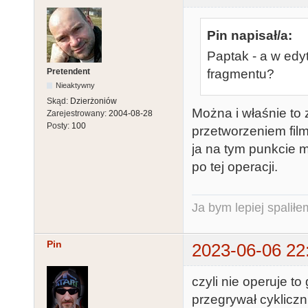
Pin napisał/a:
Paptak - a w edy
Pretendent
fragmentu?
Nieaktywny
Skąd:
Dzierżoniów
Można i właśnie to 
Zarejestrowany:
2004-08-28
Posty:
100
przetworzeniem fil
ja na tym punkcie 
po tej operacji.
Ja bym lepiej spaliłe
Pin
2023-06-06 22
czyli nie operuje to
przegrywał cyklicz