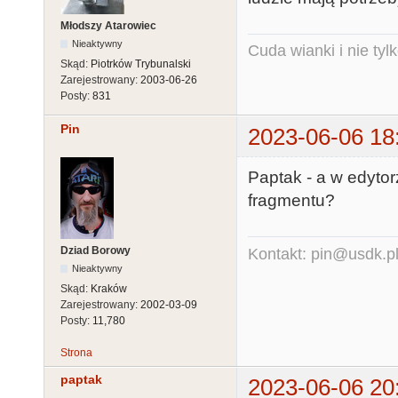
Młodszy Atarowiec
Nieaktywny
Cuda wianki i nie tyl
Skąd:
Piotrków Trybunalski
Zarejestrowany:
2003-06-26
Posty:
831
Pin
2023-06-06 18
Paptak - a w edytor
fragmentu?
Dziad Borowy
Kontakt: pin@usdk.p
Nieaktywny
Skąd:
Kraków
Zarejestrowany:
2002-03-09
Posty:
11,780
Strona
paptak
2023-06-06 20