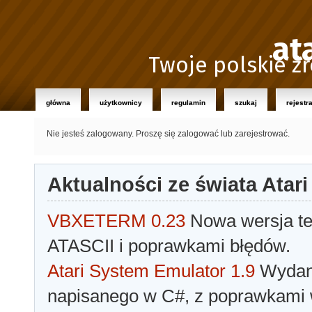
at
Twoje polskie źr
główna
użytkownicy
regulamin
szukaj
rejestr
Nie jesteś zalogowany.
Proszę się zalogować lub zarejestrować.
Aktualności ze świata Atari
VBXETERM 0.23
Nowa wersja t
ATASCII i poprawkami błędów.
Atari System Emulator 1.9
Wydano
napisanego w C#, z poprawkami w