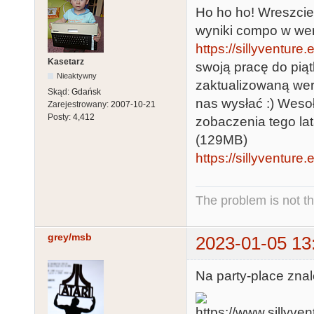
Ho ho ho! Wreszcie 
wyniki compo w wers
https://sillyventure.
Kasetarz
swoją pracę do piąt
Nieaktywny
zaktualizowaną wer
Skąd:
Gdańsk
nas wysłać :) Weso
Zarejestrowany:
2007-10-21
Posty:
4,412
zobaczenia tego lat
(129MB)
https://sillyventu
The problem is not th
grey/msb
2023-01-05 13
Na party-place znal