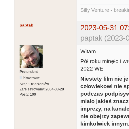
Silly Venture - break
paptak
2023-05-31 07
paptak (2023-0
Witam.
Pół roku minęło i w
2022 WE
Pretendent
Niestety film nie
Nieaktywny
Skąd:
Dzierżoniów
człowiekowi nie sp
Zarejestrowany:
2004-08-28
podczas podpisywa
Posty:
100
miało jakieś znacz
imprezy, na kanal
nie obejrzy zapew
kimkolwiek innym.