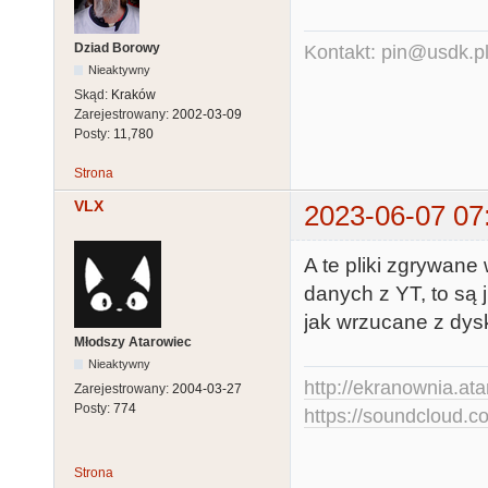
Dziad Borowy
Kontakt: pin@usdk.p
Nieaktywny
Skąd:
Kraków
Zarejestrowany:
2002-03-09
Posty:
11,780
Strona
VLX
2023-06-07 07
A te pliki zgrywan
danych z YT, to są 
jak wrzucane z dys
Młodszy Atarowiec
Nieaktywny
http://ekranownia.atar
Zarejestrowany:
2004-03-27
Posty:
774
https://soundcloud.co
Strona