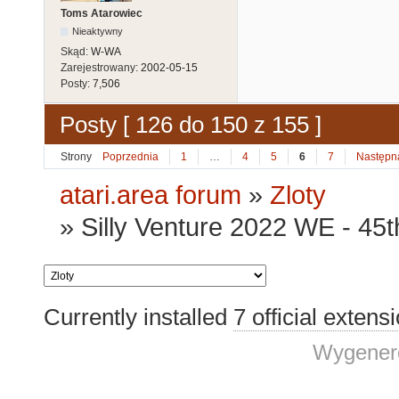
Toms Atarowiec
Nieaktywny
Skąd:
W-WA
Zarejestrowany:
2002-05-15
Posty:
7,506
Posty [ 126 do 150 z 155 ]
Strony
Poprzednia
1
…
4
5
6
7
Następn
atari.area forum
»
Zloty
»
Silly Venture 2022 WE - 45
Currently installed
7 official extens
Wygenero