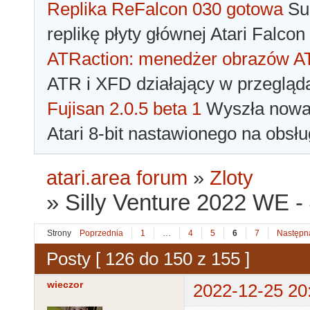
Replika ReFalcon 030 gotowa
Sua
replikę płyty głównej Atari Falcon
ATRaction: menedżer obrazów 
ATR i XFD działający w przegląda
Fujisan 2.0.5 beta 1
Wyszła nowa 
Atari 8-bit nastawionego na obsłu
atari.area forum
»
Zloty
»
Silly Venture 2022 WE -
Strony
Poprzednia
1
…
4
5
6
7
Następn
Posty [ 126 do 150 z 155 ]
wieczor
2022-12-25 20