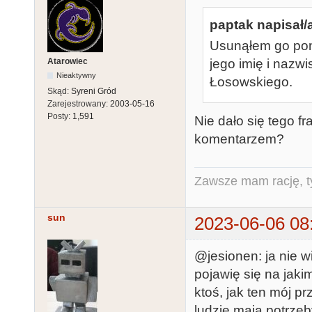
paptak napisał/
Usunąłem go pon
Atarowiec
jego imię i nazw
Nieaktywny
Łosowskiego.
Skąd:
Syreni Gród
Zarejestrowany:
2003-05-16
Posty:
1,591
Nie dało się tego f
komentarzem?
Zawsze mam rację, ty
sun
2023-06-06 08
@jesionen: ja nie 
pojawię się na jaki
ktoś, jak ten mój p
ludzie mają potrzeby