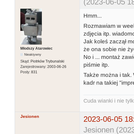
(2023-06-05 18
Hmm...
Rozmawiam w weeke
zdjęcia itp. wiadomo
Jak koleś zaczął mo
że ona sobie nie życ
Młodszy Atarowiec
Nieaktywny
No i ... montaż zaw
Skąd:
Piotrków Trybunalski
piśmie itp.
Zarejestrowany:
2003-06-26
Posty:
831
Także można i tak.
kadr na takiej "imp
Cuda wianki i nie tyl
Jesionen
2023-06-05 18
Jesionen (2023