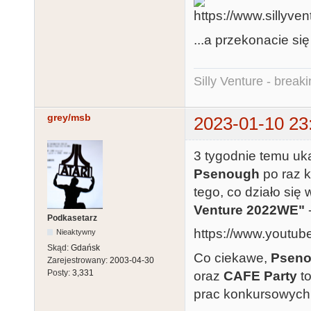
...a przekonacie si
Silly Venture - break
grey/msb
2023-01-10 23
3 tygodnie temu uk
Psenough
po raz 
tego, co działo się
Venture 2022WE"
Podkasetarz
https://www.yout
Nieaktywny
Skąd:
Gdańsk
Co ciekawe,
Psen
Zarejestrowany:
2003-04-30
Posty:
3,331
oraz
CAFE Party
to
prac konkursowych