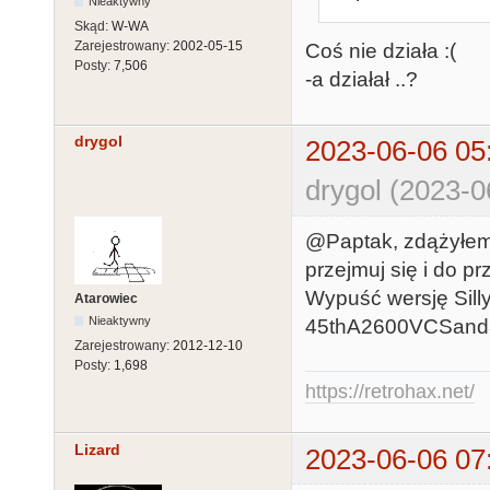
Nieaktywny
Skąd:
W-WA
Zarejestrowany:
2002-05-15
Coś nie działa :(
Posty:
7,506
-a działał ..?
drygol
2023-06-06 05
drygol (2023-0
@Paptak, zdążyłem o
przejmuj się i do pr
Wypuść wersję Sil
Atarowiec
Nieaktywny
45thA2600VCSand30
Zarejestrowany:
2012-12-10
Posty:
1,698
https://retrohax.net/
Lizard
2023-06-06 07