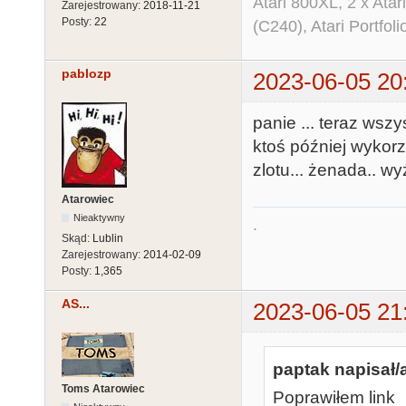
Atari 800XL, 2 x Ata
Zarejestrowany:
2018-11-21
Posty:
22
(C240), Atari Portfol
pablozp
2023-06-05 20
panie ... teraz wsz
ktoś później wykorz
zlotu... żenada.. wy
Atarowiec
Nieaktywny
.
Skąd:
Lublin
Zarejestrowany:
2014-02-09
Posty:
1,365
AS...
2023-06-05 21
paptak napisał/
Toms Atarowiec
Poprawiłem link