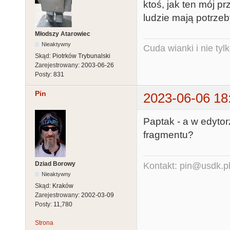
ktoś, jak ten mój p
ludzie mają potrzeby
Młodszy Atarowiec
Nieaktywny
Cuda wianki i nie tyl
Skąd:
Piotrków Trybunalski
Zarejestrowany:
2003-06-26
Posty:
831
Pin
2023-06-06 18
Paptak - a w edytor
fragmentu?
Dziad Borowy
Kontakt: pin@usdk.p
Nieaktywny
Skąd:
Kraków
Zarejestrowany:
2002-03-09
Posty:
11,780
Strona