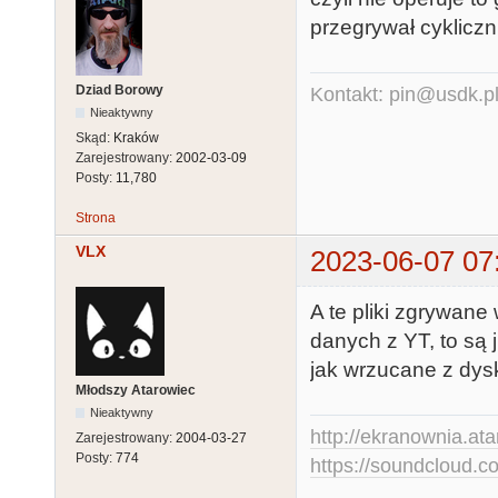
przegrywał cyklicz
Dziad Borowy
Kontakt: pin@usdk.p
Nieaktywny
Skąd:
Kraków
Zarejestrowany:
2002-03-09
Posty:
11,780
Strona
VLX
2023-06-07 07
A te pliki zgrywan
danych z YT, to są 
jak wrzucane z dys
Młodszy Atarowiec
Nieaktywny
http://ekranownia.atar
Zarejestrowany:
2004-03-27
Posty:
774
https://soundcloud.co