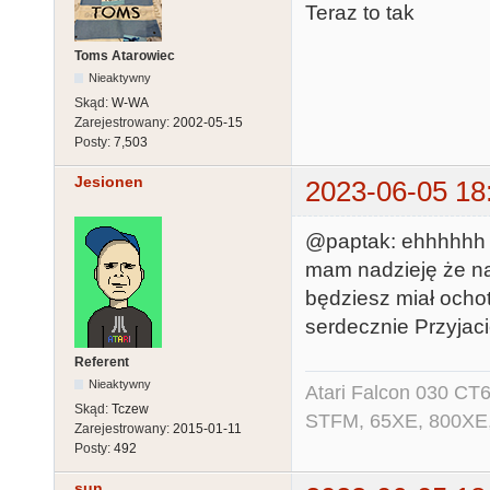
Teraz to tak
Toms Atarowiec
Nieaktywny
Skąd:
W-WA
Zarejestrowany:
2002-05-15
Posty:
7,503
Jesionen
2023-06-05 18
@paptak: ehhhhhh s
mam nadzieję że na
będziesz miał ochot
serdecznie Przyjaci
Referent
Nieaktywny
Atari Falcon 030 CT
Skąd:
Tczew
STFM, 65XE, 800XE,
Zarejestrowany:
2015-01-11
Posty:
492
sun