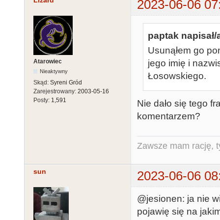
2023-06-06 07
paptak napisał/
Usunąłem go pon
Atarowiec
jego imię i nazw
Nieaktywny
Łosowskiego.
Skąd:
Syreni Gród
Zarejestrowany:
2003-05-16
Posty:
1,591
Nie dało się tego f
komentarzem?
Zawsze mam rację, ty
sun
2023-06-06 08
@jesionen: ja nie 
pojawię się na jaki