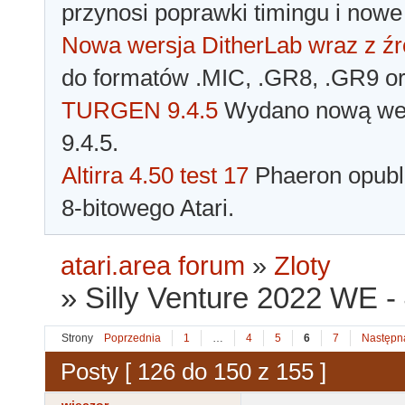
przynosi poprawki timingu i nowe
Nowa wersja DitherLab wraz z źr
do formatów .MIC, .GR8, .GR9 o
TURGEN 9.4.5
Wydano nową wer
9.4.5.
Altirra 4.50 test 17
Phaeron opubli
8-bitowego Atari.
atari.area forum
»
Zloty
»
Silly Venture 2022 WE -
Strony
Poprzednia
1
…
4
5
6
7
Następn
Posty [ 126 do 150 z 155 ]