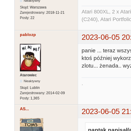
Nieaktywny
Skąd:
Warszawa
Atari 800XL, 2 x Ata
Zarejestrowany:
2018-11-21
Posty:
22
(C240), Atari Portfol
pablozp
2023-06-05 20
panie ... teraz wsz
ktoś później wykorz
zlotu... żenada.. wy
Atarowiec
Nieaktywny
.
Skąd:
Lublin
Zarejestrowany:
2014-02-09
Posty:
1,365
AS...
2023-06-05 21
paptak napisał/