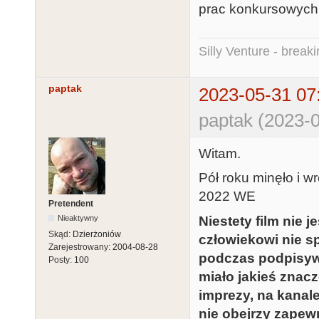
prac konkursowych
Silly Venture - break
paptak
2023-05-31 07
paptak (2023-0
Witam.
Pół roku minęło i w
2022 WE
Pretendent
Niestety film nie
Nieaktywny
Skąd:
Dzierżoniów
człowiekowi nie sp
Zarejestrowany:
2004-08-28
podczas podpisywa
Posty:
100
miało jakieś znacz
imprezy, na kanal
nie obejrzy zapew