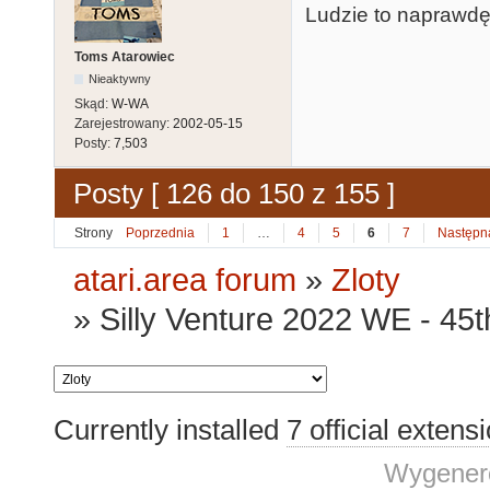
Ludzie to naprawdę
Toms Atarowiec
Nieaktywny
Skąd:
W-WA
Zarejestrowany:
2002-05-15
Posty:
7,503
Posty [ 126 do 150 z 155 ]
Strony
Poprzednia
1
…
4
5
6
7
Następn
atari.area forum
»
Zloty
»
Silly Venture 2022 WE - 45
Currently installed
7 official extens
Wygenero