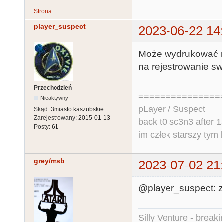
Strona
player_suspect
2023-06-22 14
Może wydrukować na
na rejestrowanie sw
Przechodzień
===============
Nieaktywny
pLayer / Suspect
Skąd:
3miasto kaszubskie
Zarejestrowany:
2015-01-13
back t0 sc3n3 after 1
Posty:
61
im człek starszy tym 
grey/msb
2023-07-02 21
@player_suspect: z
Silly Venture - break