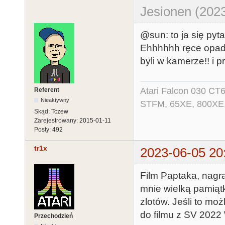
Jesionen (2023
@sun: to ja się pyta
Ehhhhhh ręce opada
byli w kamerze!! i p
Atari Falcon 030 CT
Referent
Nieaktywny
STFM, 65XE, 800XE,
Skąd:
Tczew
Zarejestrowany:
2015-01-11
Posty:
492
tr1x
2023-06-05 20
Film Paptaka, nagr
mnie wielką pamiąt
zlotów. Jeśli to moż
do filmu z SV 2022
Przechodzień