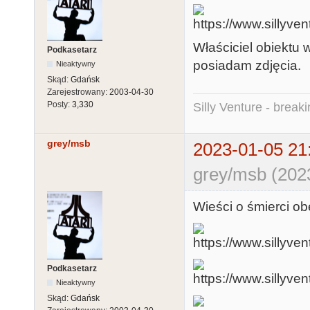
Właściciel obiektu 
Podkasetarz
posiadam zdjęcia.
Nieaktywny
Skąd:
Gdańsk
Zarejestrowany:
2003-04-30
Posty:
3,330
Silly Venture - break
grey/msb
2023-01-05 21
grey/msb (202
Wieści o śmierci 
Podkasetarz
Nieaktywny
Skąd:
Gdańsk