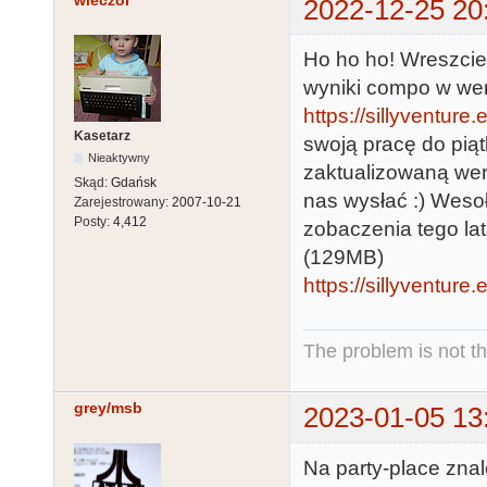
wieczor
2022-12-25 20
Ho ho ho! Wreszcie 
wyniki compo w wers
https://sillyventure.
Kasetarz
swoją pracę do piąt
Nieaktywny
zaktualizowaną wer
Skąd:
Gdańsk
nas wysłać :) Weso
Zarejestrowany:
2007-10-21
Posty:
4,412
zobaczenia tego lat
(129MB)
https://sillyventu
The problem is not th
grey/msb
2023-01-05 13
Na party-place znal