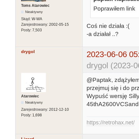
Toms Atarowiec
Poprawiłem link
Nieaktywny
Skąd:
W-WA
Zarejestrowany:
2002-05-15
Coś nie działa :(
Posty:
7,503
-a działał ..?
drygol
2023-06-06 05
drygol (2023-0
@Paptak, zdążyłem o
przejmuj się i do pr
Wypuść wersję Sil
Atarowiec
Nieaktywny
45thA2600VCSand30
Zarejestrowany:
2012-12-10
Posty:
1,698
https://retrohax.net/
Lizard