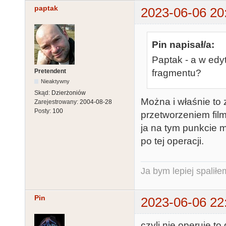
paptak
2023-06-06 20
Pin napisał/a:
Paptak - a w edy
Pretendent
fragmentu?
Nieaktywny
Skąd:
Dzierżoniów
Można i właśnie to 
Zarejestrowany:
2004-08-28
Posty:
100
przetworzeniem fil
ja na tym punkcie 
po tej operacji.
Ja bym lepiej spaliłe
Pin
2023-06-06 22
czyli nie operuje to