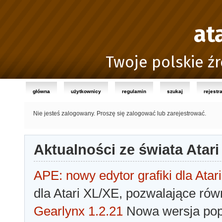
at
Twoje polskie źr
główna
użytkownicy
regulamin
szukaj
rejestr
Nie jesteś zalogowany.
Proszę się zalogować lub zarejestrować.
Aktualności ze świata Atari
APE: nowy edytor grafiki dla Atari
dla Atari XL/XE, pozwalające rów
Gearlynx 1.2.21
Nowa wersja popu