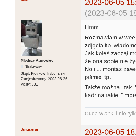
2023-06-05 18
(2023-06-05 18
Hmm...
Rozmawiam w weeke
zdjęcia itp. wiadomo
Jak koleś zaczął mo
że ona sobie nie życ
Młodszy Atarowiec
Nieaktywny
No i ... montaż zaw
Skąd:
Piotrków Trybunalski
piśmie itp.
Zarejestrowany:
2003-06-26
Posty:
831
Także można i tak.
kadr na takiej "imp
Cuda wianki i nie tyl
Jesionen
2023-06-05 18