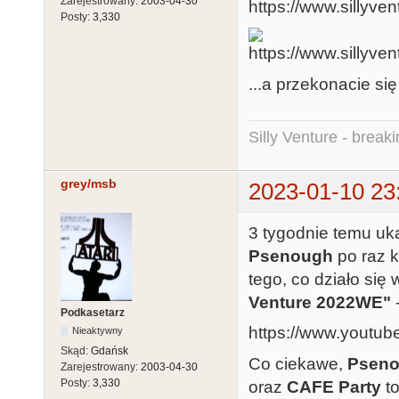
Zarejestrowany:
2003-04-30
Posty:
3,330
...a przekonacie si
Silly Venture - break
grey/msb
2023-01-10 23
3 tygodnie temu uk
Psenough
po raz 
tego, co działo się
Venture 2022WE"
Podkasetarz
https://www.yout
Nieaktywny
Skąd:
Gdańsk
Co ciekawe,
Psen
Zarejestrowany:
2003-04-30
Posty:
3,330
oraz
CAFE Party
to