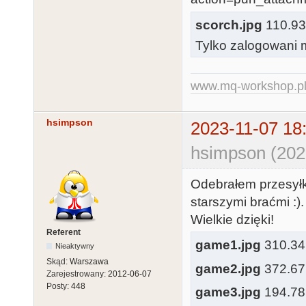
scorch.jpg
110.93 
Tylko zalogowani m
www.mq-workshop.p
hsimpson
2023-11-07 18
hsimpson (202
Odebrałem przesyłkę
starszymi braćmi :).
Wielkie dzięki!
Referent
game1.jpg
310.34 
Nieaktywny
Skąd:
Warszawa
game2.jpg
372.67 
Zarejestrowany:
2012-06-07
Posty:
448
game3.jpg
194.78 