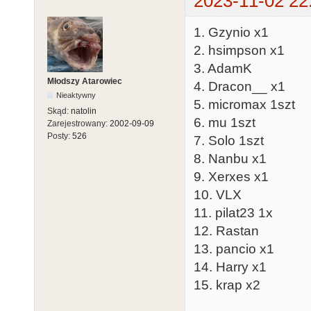
2023-11-02 22
1. Gzynio x1
2. hsimpson x1
3. AdamK
Młodszy Atarowiec
4. Dracon__ x1
Nieaktywny
5. micromax 1szt
Skąd:
natolin
6. mu 1szt
Zarejestrowany:
2002-09-09
Posty:
526
7. Solo 1szt
8. Nanbu x1
9. Xerxes x1
10. VLX
11. pilat23 1x
12. Rastan
13. pancio x1
14. Harry x1
15. krap x2