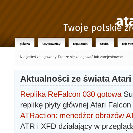
at
Twoje polskie źr
główna
użytkownicy
regulamin
szukaj
rejestr
Nie jesteś zalogowany.
Proszę się zalogować lub zarejestrować.
Aktualności ze świata Atari
Replika ReFalcon 030 gotowa
Sua
replikę płyty głównej Atari Falcon
ATRaction: menedżer obrazów 
ATR i XFD działający w przegląda