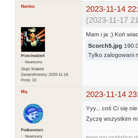
Nanbu
2023-11-14 22
(2023-11-17 21
Mam i ja ;) Koń wi
Scorch5.jpg
190.06
Tylko zalogowani m
Przechodzień
Nieaktywny
Skąd:
Kraków
Zarejestrowany:
2020-11-18
Posty:
10
Mq
2023-11-14 23
Yyy... coś Ci się n
Życzę wszystkim mił
Podkasetarz
Nieaktywny
www.mq-workshop.p