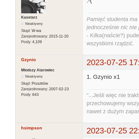
:-(
Kasetarz
Pamięć studenta ma c
Nieaktywny
jednocześnie nic nie
Skąd:
W-wa
- Kilka(naście?) pude
Zarejestrowany:
2015-11-20
Posty:
4,109
wszystkimi rządzić.
Gzynio
2023-07-25 17
Młodszy Atarowiec
1. Gzynio x1
Nieaktywny
Skąd:
Pruszków
Zarejestrowany:
2007-02-23
"...Jeśli więc nie tr
Posty:
643
przechowujemy wszys
nawet z dużym zapas
hsimpson
2023-07-25 22