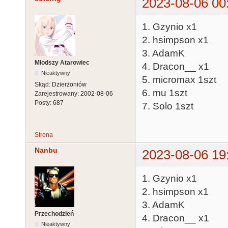
2023-08-06 00
1. Gzynio x1
2. hsimpson x1
3. AdamK
Młodszy Atarowiec
4. Dracon__ x1
Nieaktywny
5. micromax 1szt
Skąd:
Dzierżoniów
6. mu 1szt
Zarejestrowany:
2002-08-06
Posty:
687
7. Solo 1szt
Strona
Nanbu
2023-08-06 19
1. Gzynio x1
2. hsimpson x1
3. AdamK
Przechodzień
4. Dracon__ x1
Nieaktywny