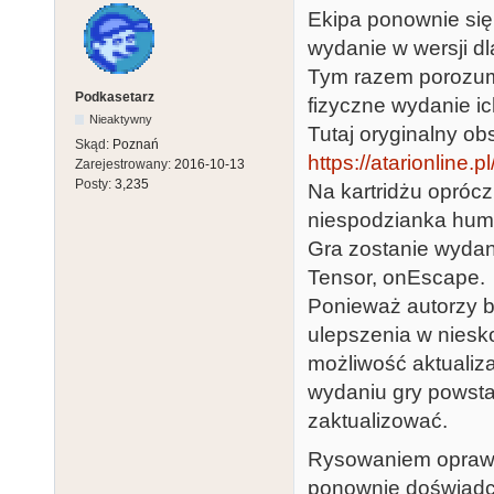
Ekipa ponownie się
wydanie w wersji dl
Tym razem porozumi
Podkasetarz
fizyczne wydanie ic
Nieaktywny
Tutaj oryginalny ob
Skąd:
Poznań
https://atarionline
Zarejestrowany:
2016-10-13
Posty:
3,235
Na kartridżu oprócz
niespodzianka humo
Gra zostanie wydan
Tensor, onEscape.
Ponieważ autorzy ba
ulepszenia w niesko
możliwość aktualiza
wydaniu gry powstał
zaktualizować.
Rysowaniem oprawy g
ponownie doświadcz