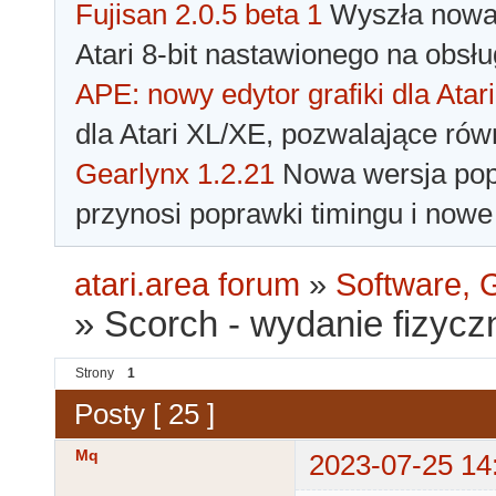
Fujisan 2.0.5 beta 1
Wyszła nowa 
Atari 8-bit nastawionego na obsłu
APE: nowy edytor grafiki dla Atari
dla Atari XL/XE, pozwalające rów
Gearlynx 1.2.21
Nowa wersja popu
przynosi poprawki timingu i nowe
atari.area forum
»
Software, G
»
Scorch - wydanie fizycz
Strony
1
Posty [ 25 ]
Mq
2023-07-25 14