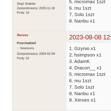
5. micromax 1szt
Skąd:
Kraków
6. mu 1szt
Zarejestrowany:
2020-11-18
Posty:
10
7. Solo 1szt
8. Nanbu x1
Xerxes
2023-08-08 12
Przechodzień
1. Gzynio x1
Nieaktywny
Zarejestrowany:
2004-02-09
2. hsimpson x1
Posty:
32
3. AdamK
4. Dracon__ x1
5. micromax 1szt
6. mu 1szt
7. Solo 1szt
8. Nanbu x1
9. Xerxes x1