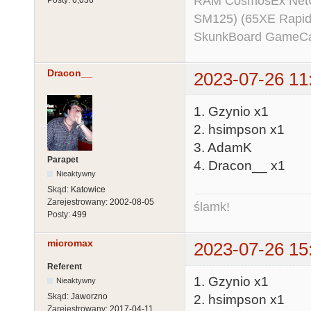
RAM CosmosEx NetU
Posty:
6,036
SM125) (65XE Rapi
SkunkBoard GameCart
Dracon__
2023-07-26 11
1. Gzynio x1
2. hsimpson x1
3. AdamK
Parapet
4. Dracon__ x1
Nieaktywny
Skąd:
Katowice
Zarejestrowany:
2002-08-05
ślamk!
Posty:
499
micromax
2023-07-26 15
Referent
1. Gzynio x1
Nieaktywny
Skąd:
Jaworzno
2. hsimpson x1
Zarejestrowany:
2017-04-11