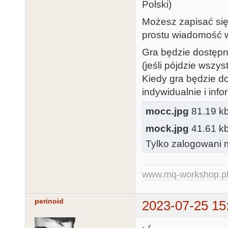
Polski)
Możesz zapisać się 
prostu wiadomość 
Gra będzie dostępna
(jeśli pójdzie wszy
Kiedy gra będzie d
indywidualnie i inf
mocc.jpg
81.19 kb,
mock.jpg
41.61 kb,
Tylko zalogowani m
www.mq-workshop.p
perinoid
2023-07-25 15