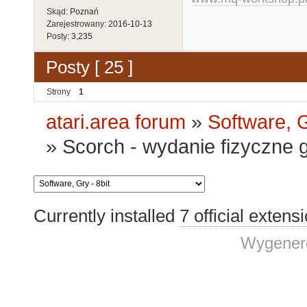
Skąd:
Poznań
Zarejestrowany:
2016-10-13
Posty:
3,235
Posty [ 25 ]
Strony
1
atari.area forum
»
Software, G
»
Scorch - wydanie fizyczne 
Currently installed
7 official extens
Wygenero