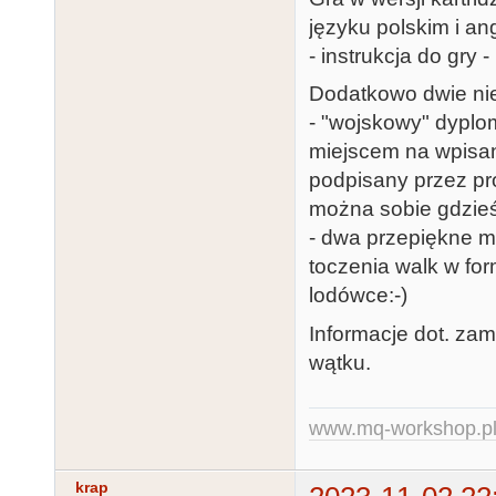
języku polskim i an
- instrukcja do gry
Dodatkowo dwie nie
- "wojskowy" dyplo
miejscem na wpisan
podpisany przez pr
można sobie gdzieś
- dwa przepiękne m
toczenia walk w fo
lodówce:-)
Informacje dot. za
wątku.
www.mq-workshop.p
krap