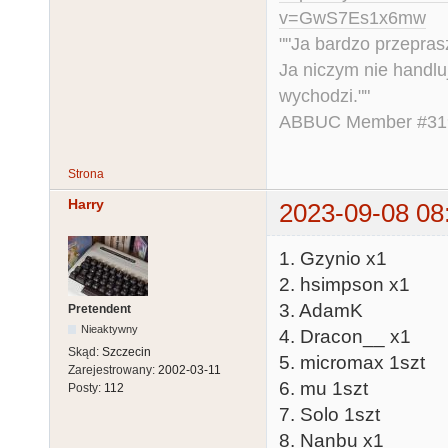
v=GwS7Es1x6mw
""Ja bardzo przepra
Ja niczym nie handlu
wychodzi.""
ABBUC Member #319.
Strona
Harry
2023-09-08 08
1. Gzynio x1
2. hsimpson x1
3. AdamK
Pretendent
Nieaktywny
4. Dracon__ x1
Skąd:
Szczecin
5. micromax 1szt
Zarejestrowany:
2002-03-11
6. mu 1szt
Posty:
112
7. Solo 1szt
8. Nanbu x1