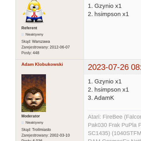
1. Gzynio x1
2. hsimpson x1
Referent
Nieaktywny
Skąd:
Warszawa
Zarejestrowany:
2012-06-07
Posty:
448
Adam Klobukowski
2023-07-26 08
1. Gzynio x1
2. hsimpson x1
3. AdamK
Atari: FireBee (Fal
Moderator
Nieaktywny
Pak030 Frak PuPla
Skąd:
Trollmiasto
SC1435) (1040STFM
Zarejestrowany:
2002-03-10