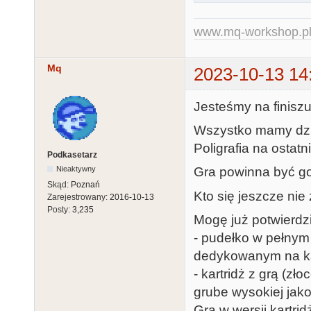
www.mq-workshop.p
Mq
2023-10-13 14
Jesteśmy na finiszu
Wszystko mamy dzia
Poligrafia na ostatn
Podkasetarz
Gra powinna być got
Nieaktywny
Skąd:
Poznań
Kto się jeszcze nie
Zarejestrowany:
2016-10-13
Posty:
3,235
Mogę już potwierdzi
- pudełko w pełnym 
dedykowanym na ka
- kartridż z grą (zł
grube wysokiej jakoś
Gra w wersji kartr