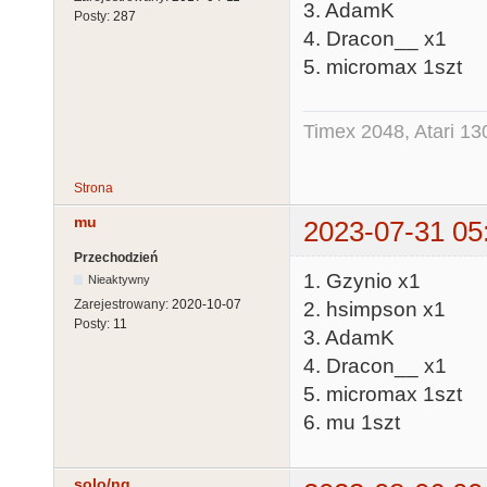
3. AdamK
Posty:
287
4. Dracon__ x1
5. micromax 1szt
Timex 2048, Atari 13
Strona
mu
2023-07-31 05
Przechodzień
1. Gzynio x1
Nieaktywny
Zarejestrowany:
2020-10-07
2. hsimpson x1
Posty:
11
3. AdamK
4. Dracon__ x1
5. micromax 1szt
6. mu 1szt
solo/ng