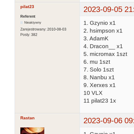
pilat23
2023-09-05 21
Referent
1. Gzynio x1
Nieaktywny
Zarejestrowany:
2010-08-03
2. hsimpson x1
Posty:
382
3. AdamK
4. Dracon__ x1
5. micromax 1szt
6. mu 1szt
7. Solo 1szt
8. Nanbu x1
9. Xerxes x1
10 VLX
11 pilat23 1x
Rastan
2023-09-06 09