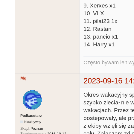
9. Xerxes x1
10. VLX
11. pilat23 1x
12. Rastan
13. pancio x1
14. Harry x1
Często bywam leniwy,
Mq
2023-09-16 14
Okres wakacyjny spr
szybko zleciał nie 
wakacjach. Przez t
Podkasetarz
postępowały, ale p
Nieaktywny
z ekipy wzięli się z
Skąd:
Poznań
celu. Załączam zdjęc
Zarejestrowany:
2016-10-13