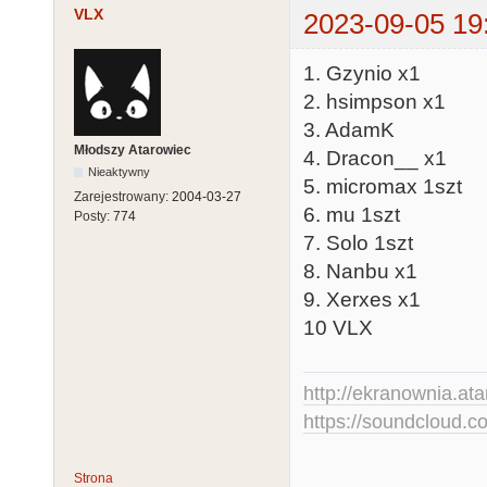
VLX
2023-09-05 19
1. Gzynio x1
2. hsimpson x1
3. AdamK
Młodszy Atarowiec
4. Dracon__ x1
Nieaktywny
5. micromax 1szt
Zarejestrowany:
2004-03-27
6. mu 1szt
Posty:
774
7. Solo 1szt
8. Nanbu x1
9. Xerxes x1
10 VLX
http://ekranownia.atar
https://soundcloud.co
Strona