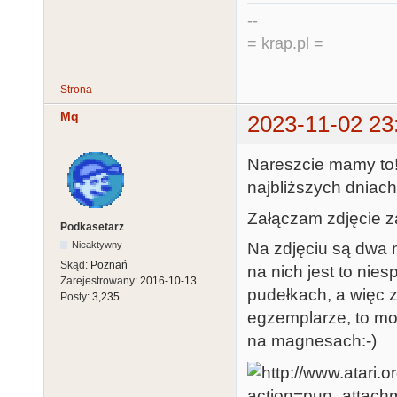
--
= krap.pl =
Strona
Mq
2023-11-02 23
Nareszcie mamy to!
najbliższych dniac
Załączam zdjęcie z
Podkasetarz
Na zdjęciu są dwa 
Nieaktywny
Skąd:
Poznań
na nich jest to ni
Zarejestrowany:
2016-10-13
pudełkach, a więc 
Posty:
3,235
egzemplarze, to moż
na magnesach:-)