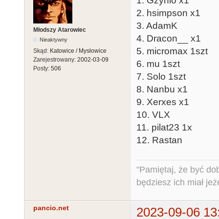
1. Gzynio x1
2. hsimpson x1
3. AdamK
Młodszy Atarowiec
4. Dracon__ x1
Nieaktywny
5. micromax 1szt
Skąd:
Katowice / Mysłowice
Zarejestrowany:
2002-03-09
6. mu 1szt
Posty:
506
7. Solo 1szt
8. Nanbu x1
9. Xerxes x1
10. VLX
11. pilat23 1x
12. Rastan
"Pamiętaj, że być do
będziesz ich miał jeż
pancio.net
2023-09-06 13