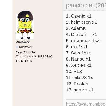
pancio.net (20
1. Gzynio x1
2. hsimpson x1
3. AdamK
4. Dracon__ x1
5. micromax 1szt
Atarowiec
6. mu 1szt
Nieaktywny
7. Solo 1szt
Skąd:
SILESIA
Zarejestrowany:
2018-01-01
8. Nanbu x1
Posty:
1,685
9. Xerxes x1
10. VLX
11. pilat23 1x
12. Rastan
13, pancio x1
https://systemembed