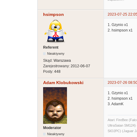
hsimpson
2023-07-25 22:0
1. Gzynio x1
2. hsimpson x1
Referent
Nieaktywny
Skąd:
Warszawa
Zarejestrowany:
2012-06-07
Posty:
448
Adam Klobukowski
2023-07-26 08:5
1. Gzynio x1
2. hsimpson x1
3. AdamK
Atari: FireBee (F
UltraSatan SM124
Moderator
SIO2PC) (Jaguar J
Nieaktywny