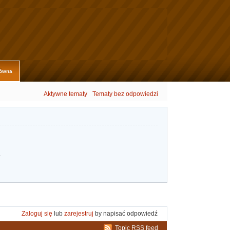
łówna
Aktywne tematy
Tematy bez odpowiedzi
.
Zaloguj się
lub
zarejestruj
by napisać odpowiedź
Topic RSS feed