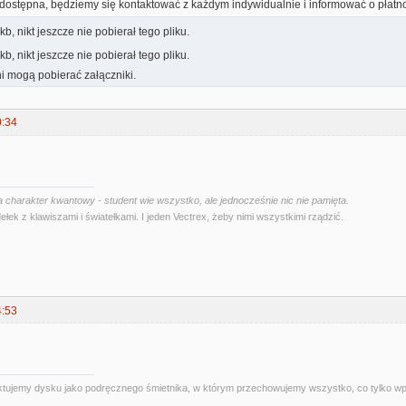
dostępna, będziemy się kontaktować z każdym indywidualnie i informować o płatno
kb, nikt jeszcze nie pobierał tego pliku.
kb, nikt jeszcze nie pobierał tego pliku.
i mogą pobierać załączniki.
0:34
 charakter kwantowy - student wie wszystko, ale jednocześnie nic nie pamięta.
ełek z klawiszami i światełkami. I jeden Vectrex, żeby nimi wszystkimi rządzić.
4:53
 traktujemy dysku jako podręcznego śmietnika, w którym przechowujemy wszystko, co tylko 