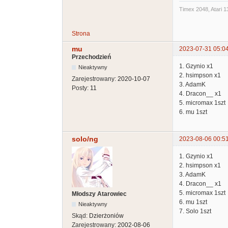
Timex 2048, Atari 1
Strona
mu
2023-07-31 05:0
Przechodzień
1. Gzynio x1
Nieaktywny
2. hsimpson x1
Zarejestrowany:
2020-10-07
3. AdamK
Posty:
11
4. Dracon__ x1
5. micromax 1szt
6. mu 1szt
solo/ng
2023-08-06 00:5
1. Gzynio x1
2. hsimpson x1
3. AdamK
4. Dracon__ x1
5. micromax 1szt
Młodszy Atarowiec
6. mu 1szt
Nieaktywny
7. Solo 1szt
Skąd:
Dzierżoniów
Zarejestrowany:
2002-08-06