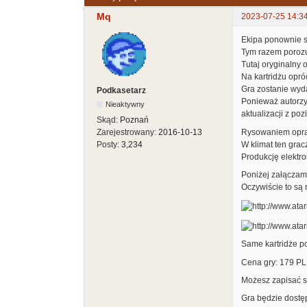
Mq
2023-07-25 14:3
Ekipa ponownie si
Tym razem porozu
Tutaj oryginalny 
Na kartridżu opró
Gra zostanie wyd
Podkasetarz
Ponieważ autorzy 
Nieaktywny
aktualizacji z po
Skąd:
Poznań
Rysowaniem oprawy
Zarejestrowany:
2016-10-13
W klimat ten grac
Posty:
3,234
Produkcję elektron
Poniżej załączam
Oczywiście to są 
Same kartridże p
Cena gry: 179 PL
Możesz zapisać s
Gra będzie dostęp