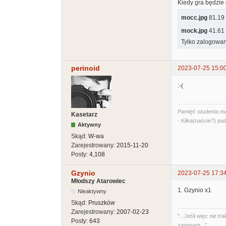
Kiedy gra będzie 
mocc.jpg
81.19 
mock.jpg
41.61 
Tylko zalogowan
perinoid
2023-07-25 15:0
:-(
Pamięć studenta ma
Kasetarz
- Kilka(naście?) pud
Aktywny
Skąd:
W-wa
Zarejestrowany:
2015-11-20
Posty:
4,108
Gzynio
2023-07-25 17:3
Młodszy Atarowiec
1. Gzynio x1
Nieaktywny
Skąd:
Pruszków
Zarejestrowany:
2007-02-23
"...Jeśli więc nie
Posty:
643
zapasem..."