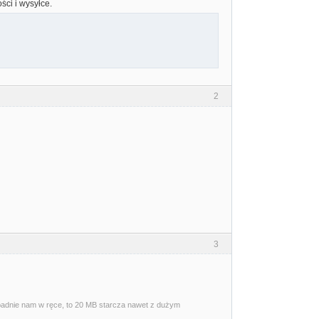
ści i wysyłce.
2
3
wpadnie nam w ręce, to 20 MB starcza nawet z dużym