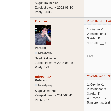
Skąd:
Trollmiasto
Zarejestrowany:
2002-03-10
Posty:
6,036
Dracon__
2023-07-26 11:4
1. Gzynio x1
2. hsimpson x1
3. AdamK
4. Dracon__ x1
Parapet
Nieaktywny
ślamk!
Skąd:
Katowice
Zarejestrowany:
2002-08-05
Posty:
499
micromax
2023-07-26 15:3
Referent
1. Gzynio x1
Nieaktywny
2. hsimpson x1
Skąd:
Jaworzno
3. AdamK
Zarejestrowany:
2017-04-11
4. Dracon__ x1
Posty:
287
5. micromax 1szt