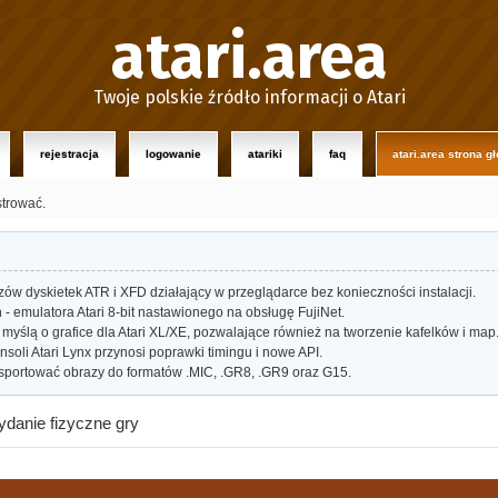
atari.area
Twoje polskie źródło informacji o Atari
rejestracja
logowanie
atariki
faq
atari.area strona g
strować.
w dyskietek ATR i XFD działający w przeglądarce bez konieczności instalacji.
- emulatora Atari 8-bit nastawionego na obsługę FujiNet.
myślą o grafice dla Atari XL/XE, pozwalające również na tworzenie kafelków i map
oli Atari Lynx przynosi poprawki timingu i nowe API.
portować obrazy do formatów .MIC, .GR8, .GR9 oraz G15.
ydanie fizyczne gry