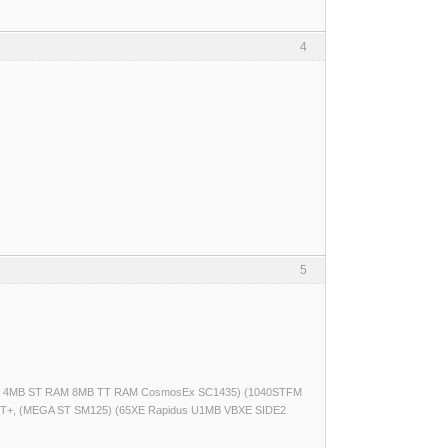
4
5
(520ST 4MB ST RAM 8MB TT RAM CosmosEx SC1435) (1040STFM
T+, (MEGA ST SM125) (65XE Rapidus U1MB VBXE SIDE2