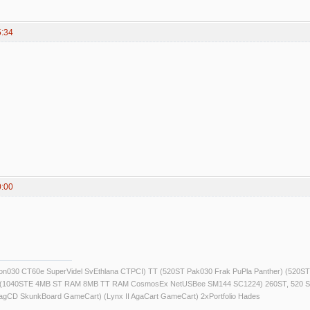
5:34
0:00
alcon030 CT60e SuperVidel SvEthlana CTPCI) TT (520ST Pak030 Frak PuPla Panther) 
) (1040STE 4MB ST RAM 8MB TT RAM CosmosEx NetUSBee SM144 SC1224) 260ST, 520 S
agCD SkunkBoard GameCart) (Lynx II AgaCart GameCart) 2xPortfolio Hades