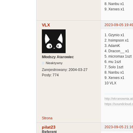
8. Nanbu x1
9. Xerxes x1
VLX
2023-09-05 19:4
1. Gzynio x1
2. hsimpson x1
3. AdamK
4. Dracon__ x1
5. micromax 1szt
Młodszy Atarowiec
6. mu 1szt
Nieaktywny
7. Solo 1szt
Zarejestrowany:
2004-03-27
8. Nanbu x1
Posty:
774
9. Xerxes x1
10 VLX
http://ekranownia.at
https://soundcloud.
Strona
pilat23
2023-09-05 21:1
Referent