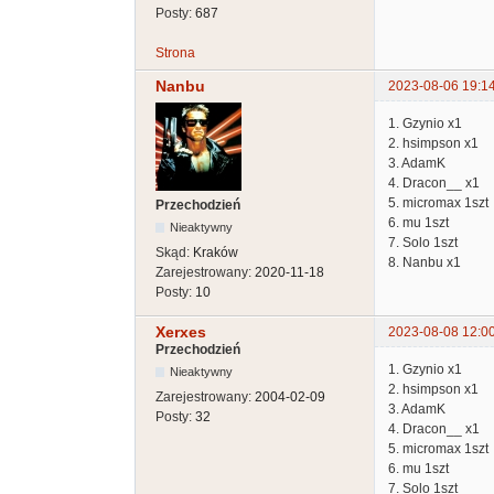
Posty:
687
Strona
Nanbu
2023-08-06 19:1
1. Gzynio x1
2. hsimpson x1
3. AdamK
4. Dracon__ x1
5. micromax 1szt
Przechodzień
6. mu 1szt
Nieaktywny
7. Solo 1szt
Skąd:
Kraków
8. Nanbu x1
Zarejestrowany:
2020-11-18
Posty:
10
Xerxes
2023-08-08 12:0
Przechodzień
1. Gzynio x1
Nieaktywny
2. hsimpson x1
Zarejestrowany:
2004-02-09
3. AdamK
Posty:
32
4. Dracon__ x1
5. micromax 1szt
6. mu 1szt
7. Solo 1szt