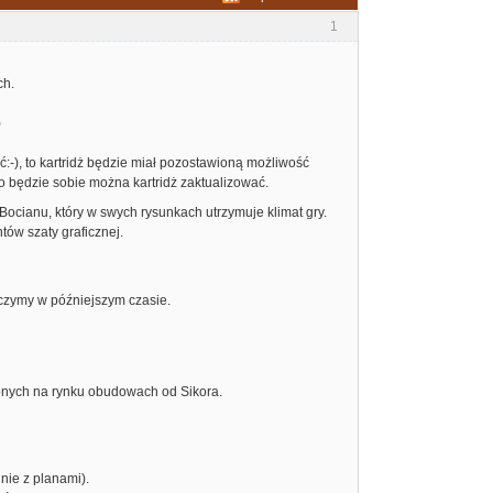
1
ch.
)
:-), to kartridż będzie miał pozostawioną możliwość
to będzie sobie można kartridż zaktualizować.
ocianu, który w swych rysunkach utrzymuje klimat gry.
tów szaty graficznej.
ączymy w późniejszym czasie.
pnych na rynku obudowach od Sikora.
nie z planami).