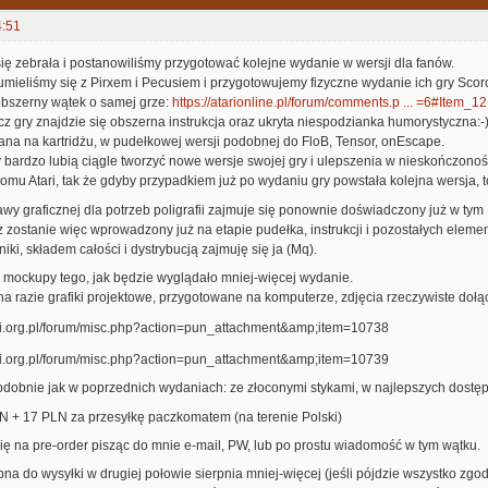
4:51
ę zebrała i postanowiliśmy przygotować kolejne wydanie w wersji dla fanów.
mieliśmy się z Pirxem i Pecusiem i przygotowujemy fizyczne wydanie ich gry Scor
obszerny wątek o samej grze:
https://atarionline.pl/forum/comments.p ... =6#Item_12
cz gry znajdzie się obszerna instrukcja oraz ukryta niespodzianka humorystyczna:-
ana na kartridżu, w pudełkowej wersji podobnej do FloB, Tensor, onEscape.
bardzo lubią ciągle tworzyć nowe wersje swojej gry i ulepszenia w nieskończoność
ziomu Atari, tak że gdyby przypadkiem już po wydaniu gry powstała kolejna wersja, 
 graficznej dla potrzeb poligrafii zajmuje się ponownie doświadczony już w tym B
z zostanie więc wprowadzony już na etapie pudełka, instrukcji i pozostałych elemen
iki, składem całości i dystrybucją zajmuję się ja (Mq).
 mockupy tego, jak będzie wyglądało mniej-więcej wydanie.
na razie grafiki projektowe, przygotowane na komputerze, zdjęcia rzeczywiste doł
odobnie jak w poprzednich wydaniach: ze złoconymi stykami, w najlepszych dostę
N + 17 PLN za przesyłkę paczkomatem (na terenie Polski)
ię na pre-order pisząc do mnie e-mail, PW, lub po prostu wiadomość w tym wątku.
na do wysyłki w drugiej połowie sierpnia mniej-więcej (jeśli pójdzie wszystko zgod