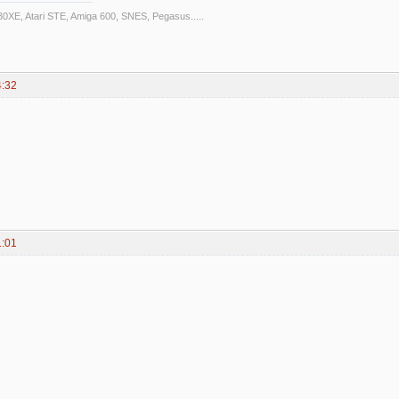
30XE, Atari STE, Amiga 600, SNES, Pegasus.....
4:32
1:01