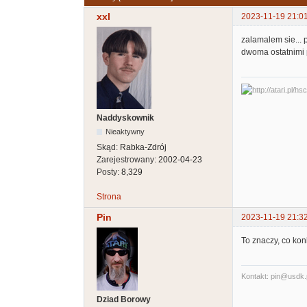
xxl
2023-11-19 21:0
zalamalem sie... 
dwoma ostatnimi p
Naddyskownik
Nieaktywny
Skąd:
Rabka-Zdrój
Zarejestrowany:
2002-04-23
Posty:
8,329
Strona
Pin
2023-11-19 21:3
To znaczy, co kon
Kontakt: pin@usdk.
Dziad Borowy