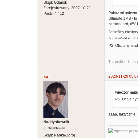
Skąd:
Gdańsk
Zarejestrowany:
2007-10-21
Pokaż mi palcem b
Posty:
4,412
Ultimate 1MB - to
za standard, 6581
Jesteśmy elastyc
to na takowym, n
PS. Oficjalnym ad
The problem is not 
xxl
2023-11-20 05:0
wieczor napis
PS. Oficjalny
aaaa, faktycznie
Naddyskownik
Nieaktywny
Skąd:
Rabka-Zdrój