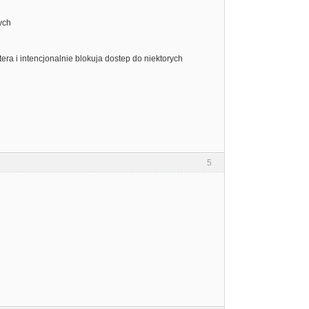
ych
ra i intencjonalnie blokuja dostep do niektorych
5