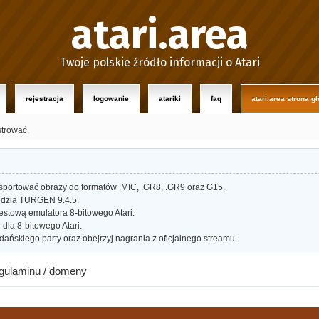
atari.area
Twoje polskie źródło informacji o Atari
rejestracja
logowanie
atariki
faq
atari.area strona g
strować.
portować obrazy do formatów .MIC, .GR8, .GR9 oraz G15.
dzia TURGEN 9.4.5.
estową emulatora 8-bitowego Atari.
dla 8-bitowego Atari.
ańskiego party oraz obejrzyj nagrania z oficjalnego streamu.
egulaminu / domeny