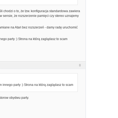
li chodzi o to, że tzw. konfiguracja standardowa zawiera
 w sensie, że rozszerzenie pamięci czy stereo uznajemy
hamiane na Atari bez rozszerzeń - damy radę uruchomić
nnego party :) Strona na którą zaglądasz to scam
8
in innego party :) Strona na którą zaglądasz to scam
atorow obydwu party.