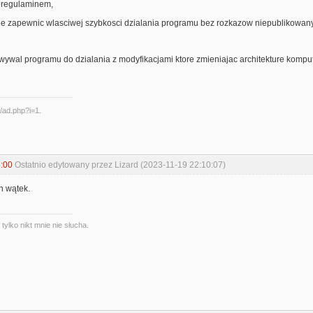
m regulaminem,
nie zapewnic wlasciwej szybkosci dzialania programu bez rozkazow niepublikowan
ywal programu do dzialania z modyfikacjami ktore zmieniajac architekture kompute
:00
Ostatnio edytowany przez Lizard (2023-11-19 22:10:07)
en wątek.
ylko nikt mnie nie słucha.