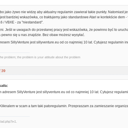
o jako żywo nie widzę aby aktualny regulamin zawierał takie punkty. Natomiast jeś
 jest bardziej wskazówka, co traktujemy jako standardowe Atari w kontekście dem -
6 / VBXE - za "niestandard".
zni. Jeśli w uwagach do przesłanej pracy jest wskazówka, że powinno być to uruc
a pewno się u nas znajdzie. Bez obaw możesz wysyłać.
resem SillyVenture jest sillyventure.eu od co najmniej 10 lat. Cytujesz regulamin i
the problem; the problem is your attitude about the problem
7:39
ał/a:
m adresem SillyVenture jest sillyventure.eu od co najmniej 10 lat. Cytujesz regulam
. Kliknalem w scam a tam taki patoregulamin. Przepraszam za zamieszanie organiz