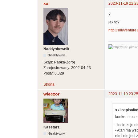
xxl
2023-11-19 22:2
?
jak to?
http://sillyventure.
Naddyskownik
Nieaktywny
Skąd:
Rabka-Zdrój
Zarejestrowany:
2002-04-23
Posty:
8,329
Strona
wieczor
2023-11-19 23:25
xxl napisał/a
konkretnie z 
- instrukcje 
Kasetarz
- Atari ma ws
Nieaktywny
nimi nie jest