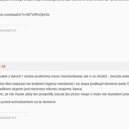
tube.com/watch?v=M7VlRUQlvXo
4:38
watek z dwoch i osoba postronna moze nieorientowac sie o co chodzi - zreszta wid
kby ktos wykazal sie brakiem higieny mentalnej i na slupa podkupil domene party G
adkiem slupem jest nieznany nikomu znajomy Vasca.
, ze nie mysle zeby ten pospolity oszust (bo przez niego o malo nie wyslalem prac
m przed wchodzeniem na ta domene.