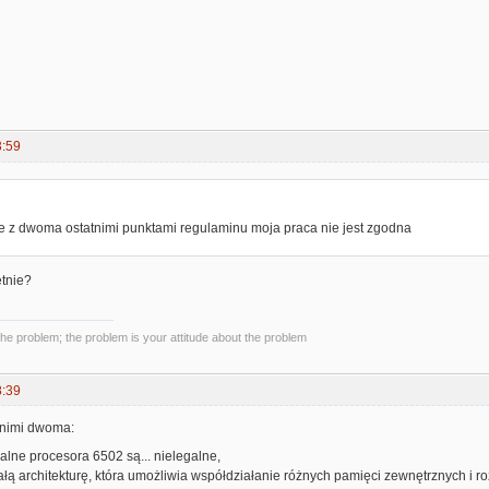
3:59
:
e z dwoma ostatnimi punktami regulaminu moja praca nie jest zgodna
etnie?
the problem; the problem is your attitude about the problem
8:39
atnimi dwoma:
galne procesora 6502 są... nielegalne,
ałą architekturę, która umożliwia współdziałanie różnych pamięci zewnętrznych i roz