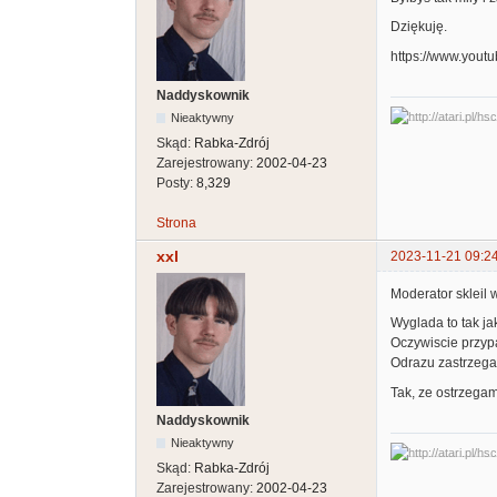
Dziękuję.
https://www.you
Naddyskownik
Nieaktywny
Skąd:
Rabka-Zdrój
Zarejestrowany:
2002-04-23
Posty:
8,329
Strona
xxl
2023-11-21 09:2
Moderator skleil 
Wyglada to tak ja
Oczywiscie przyp
Odrazu zastrzegam
Tak, ze ostrzega
Naddyskownik
Nieaktywny
Skąd:
Rabka-Zdrój
Zarejestrowany:
2002-04-23