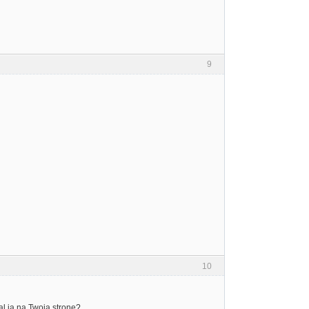
9
10
al ja na Twoja strone?