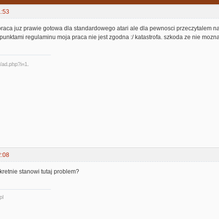
1:53
praca juz prawie gotowa dla standardowego atari ale dla pewnosci przeczytalem na 
unktami regulaminu moja praca nie jest zgodna :/ katastrofa. szkoda ze nie mozna
2:08
kretnie stanowi tutaj problem?
pl