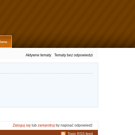
łówna
Aktywne tematy
Tematy bez odpowiedzi
Zaloguj się
lub
zarejestruj
by napisać odpowiedź
Topic RSS feed