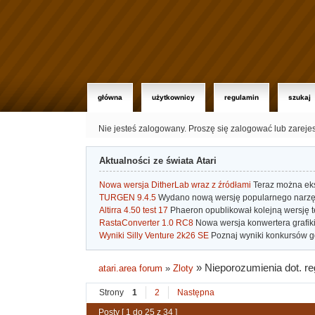
główna
użytkownicy
regulamin
szukaj
Nie jesteś zalogowany.
Proszę się zalogować lub zareje
Aktualności ze świata Atari
Nowa wersja DitherLab wraz z źródłami
Teraz można eks
TURGEN 9.4.5
Wydano nową wersję popularnego narzę
Altirra 4.50 test 17
Phaeron opublikował kolejną wersję t
RastaConverter 1.0 RC8
Nowa wersja konwertera grafiki 
Wyniki Silly Venture 2k26 SE
Poznaj wyniki konkursów gd
»
Nieporozumienia dot. r
atari.area forum
»
Zloty
Strony
1
2
Następna
Posty [ 1 do 25 z 34 ]