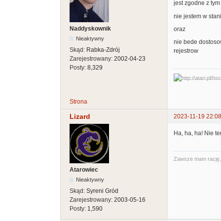
jest zgodne z ty
nie jestem w sta
Naddyskownik
oraz
Nieaktywny
nie bede dostosow
Skąd:
Rabka-Zdrój
rejestrow
Zarejestrowany:
2002-04-23
Posty:
8,329
Strona
Lizard
2023-11-19 22:08
Ha, ha, ha! Nie t
Zawsze mam rację, t
Atarowiec
Nieaktywny
Skąd:
Syreni Gród
Zarejestrowany:
2003-05-16
Posty:
1,590