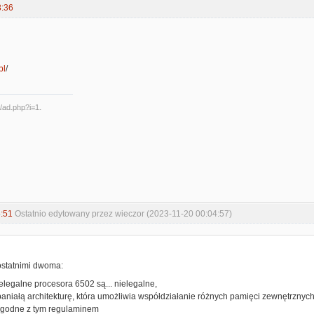
3:36
pl
/
:51
Ostatnio edytowany przez wieczor (2023-11-20 00:04:57)
:
ostatnimi dwoma:
nielegalne procesora 6502 są... nielegalne,
paniałą architekturę, która umożliwia współdziałanie różnych pamięci zewnętrznych i
 zgodne z tym regulaminem