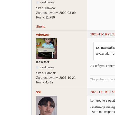
Nieaktywny
Skąd:
Kraków
Zarejestrowany:
2002-03-09
Posty:
11,780
Strona
wieczor
2023-11-19 21:3
xxl napisał/a
wyczytalem z
Kasetarz
A z którymi konkr
Nieaktywny
Skąd:
Gdańsk
Zarejestrowany:
2007-10-21
The problem is not 
Posty:
4,412
xxl
2023-11-19 21:5
konkretnie z ost
- instrukcje niele
- Atari ma wspani