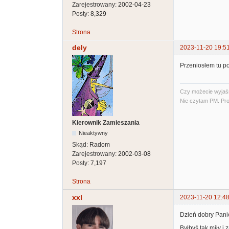
Zarejestrowany:
2002-04-23
Posty:
8,329
Strona
dely
2023-11-20 19:5
Przeniosłem tu po
Czy możecie wyjaśni
Nie czytam PM. Pro
Kierownik Zamieszania
Nieaktywny
Skąd:
Radom
Zarejestrowany:
2002-03-08
Posty:
7,197
Strona
xxl
2023-11-20 12:48
Dzień dobry Pani
Byłbyś tak miły i