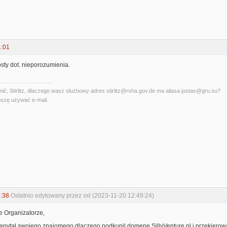
1:01
sty dot. nieporozumienia.
ć, Stirlitz, dlaczego wasz służbowy adres stirlitz@rsha.gov.de ma aliasa justas@gru.su?
szę używać e-mail.
:38
Ostatnio edytowany przez xxl (2023-11-20 12:49:24)
e Organizatorze,
 zapytał swojego znajomego dlaczego podkupil domene SillyVenture.pl i przekierow