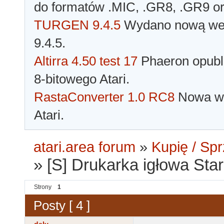
do formatów .MIC, .GR8, .GR9 o
TURGEN 9.4.5
Wydano nową wer
9.4.5.
Altirra 4.50 test 17
Phaeron opubli
8-bitowego Atari.
RastaConverter 1.0 RC8
Nowa wer
Atari.
atari.area forum
»
Kupię / Sp
»
[S] Drukarka igłowa Sta
Strony
1
Posty [ 4 ]