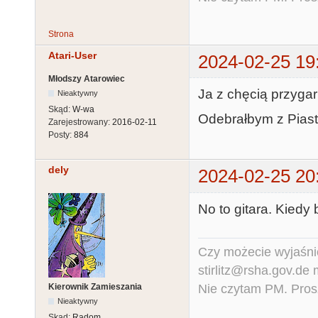
Strona
Atari-User
2024-02-25 19
Młodszy Atarowiec
Ja z chęcią przygar
Nieaktywny
Skąd:
W-wa
Odebrałbym z Piast
Zarejestrowany:
2016-02-11
Posty:
884
dely
2024-02-25 20
No to gitara. Kiedy
Czy możecie wyjaśnić
stirlitz@rsha.gov.de
Nie czytam PM. Pros
Kierownik Zamieszania
Nieaktywny
Skąd:
Radom