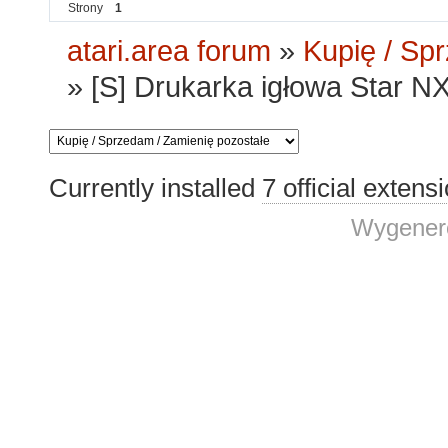
Strony
1
atari.area forum
»
Kupię / Sp
»
[S] Drukarka igłowa Star N
Currently installed
7 official extens
Wygenero