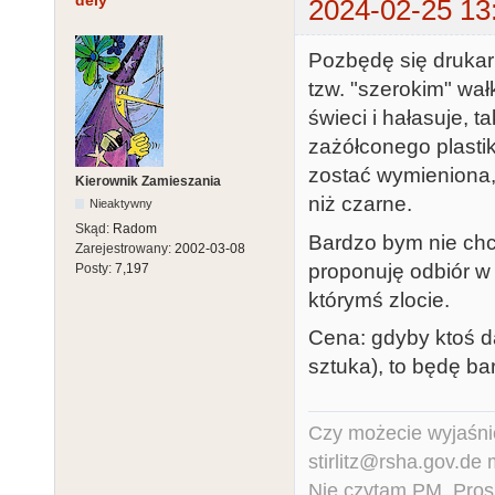
dely
2024-02-25 13
Pozbędę się drukark
tzw. "szerokim" wał
świeci i hałasuje, t
zażółconego plastik
zostać wymieniona,
Kierownik Zamieszania
niż czarne.
Nieaktywny
Skąd:
Radom
Bardzo bym nie chci
Zarejestrowany:
2002-03-08
proponuję odbiór w
Posty:
7,197
którymś zlocie.
Cena: gdyby ktoś da
sztuka), to będę ba
Czy możecie wyjaśnić
stirlitz@rsha.gov.de
Nie czytam PM. Pros