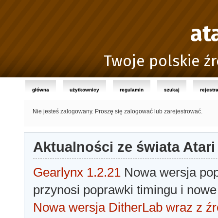
at
Twoje polskie źr
główna
użytkownicy
regulamin
szukaj
rejestr
Nie jesteś zalogowany.
Proszę się zalogować lub zarejestrować.
Aktualności ze świata Atari
Gearlynx 1.2.21
Nowa wersja popu
przynosi poprawki timingu i nowe
Nowa wersja DitherLab wraz z źr