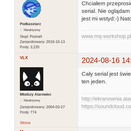
Chciałem przeprosić
serial. Nie oglądam
jest mi wstyd:-) Na
Podkasetarz
Nieaktywny
www.mq-workshop.p
Skąd:
Poznań
Zarejestrowany:
2016-10-13
Posty:
3,235
VLX
2024-08-16 14
Cały serial jest świ
ten jeden.
Młodszy Atarowiec
http://ekranownia.atar
Nieaktywny
https://soundcloud.co
Zarejestrowany:
2004-03-27
Posty:
774
Strona