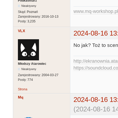
Podkasetarz
Nieaktywny
www.mq-workshop.p
Skąd:
Poznań
Zarejestrowany:
2016-10-13
Posty:
3,235
VLX
2024-08-16 13
No jak? Toż to scen
http://ekranownia.atar
Młodszy Atarowiec
https://soundcloud.co
Nieaktywny
Zarejestrowany:
2004-03-27
Posty:
774
Strona
Mq
2024-08-16 13
(2024-08-16 14