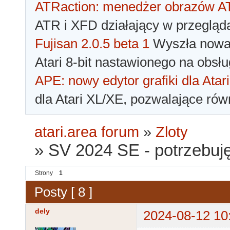
ATRaction: menedżer obrazów 
ATR i XFD działający w przegląda
Fujisan 2.0.5 beta 1
Wyszła nowa 
Atari 8-bit nastawionego na obsłu
APE: nowy edytor grafiki dla Atari
dla Atari XL/XE, pozwalające rów
atari.area forum
»
Zloty
»
SV 2024 SE - potrzebuję
Strony
1
Posty [ 8 ]
dely
2024-08-12 10