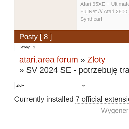
Atari 65XE + Ultima
FujiNet /// Atari 26
Synthcart
Posty [ 8 ]
Strony
1
atari.area forum
»
Zloty
»
SV 2024 SE - potrzebuję tr
Currently installed
7 official extens
Wygenero