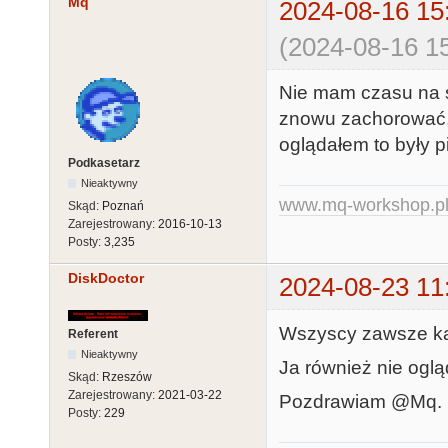
Mq
2024-08-16 15
(2024-08-16 15
Nie mam czasu na se
znowu zachorować, w
oglądałem to były p
Podkasetarz
Nieaktywny
www.mq-workshop.p
Skąd:
Poznań
Zarejestrowany:
2016-10-13
Posty:
3,235
DiskDoctor
2024-08-23 11
Wszyscy zawsze każ
Referent
Nieaktywny
Ja również nie oglą
Skąd:
Rzeszów
Zarejestrowany:
2021-03-22
Pozdrawiam @Mq.
Posty:
229