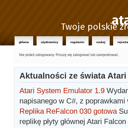
at
Twoje polskie źr
główna
użytkownicy
regulamin
szukaj
rejestr
Nie jesteś zalogowany.
Proszę się zalogować lub zarejestrować.
Aktualności ze świata Atari
Atari System Emulator 1.9
Wydano
napisanego w C#, z poprawkami w
Replika ReFalcon 030 gotowa
Sua
replikę płyty głównej Atari Falcon