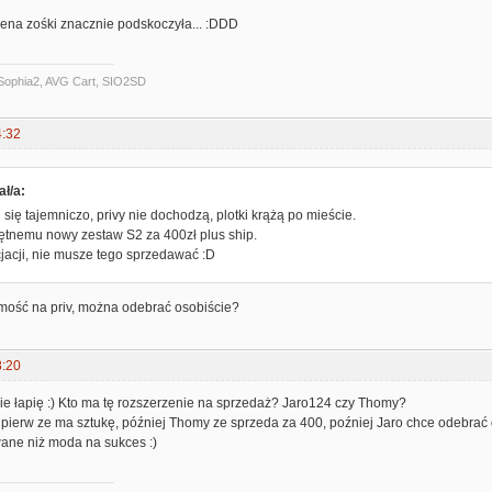
cena zośki znacznie podskoczyła... :DDD
Sophia2, AVG Cart, SIO2SD
4:32
ł/a:
 się tajemniczo, privy nie dochodzą, plotki krążą po mieście.
tnemu nowy zestaw S2 za 400zł plus ship.
jacji, nie musze tego sprzedawać :D
ość na priv, można odebrać osobiście?
8:20
nie łapię :) Kto ma tę rozszerzenie na sprzedaż? Jaro124 czy Thomy?
pierw ze ma sztukę, później Thomy ze sprzeda za 400, poźniej Jaro chce odebrać 
ane niż moda na sukces :)