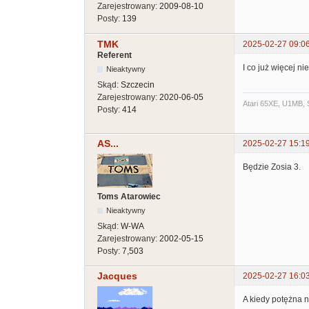
Zarejestrowany:
2009-08-10
Posty:
139
TMK
2025-02-27 09:0
Referent
I co już więcej n
Nieaktywny
Skąd:
Szczecin
Zarejestrowany:
2020-06-05
Atari 65XE, U1MB, 
Posty:
414
AS...
2025-02-27 15:1
Będzie Zosia 3.
Toms Atarowiec
Nieaktywny
Skąd:
W-WA
Zarejestrowany:
2002-05-15
Posty:
7,503
Jacques
2025-02-27 16:0
A kiedy potężna n