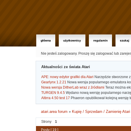
główna
użytkownicy
regulamin
szukaj
Nie jesteś zalogowany.
Proszę się zalogować lub zareje
Aktualności ze świata Atari
APE: nowy edytor grafiki dla Atari
Narzędzie stworzone z 
Gearlynx 1.2.21
Nowa wersja popularnego emulatora kons
Nowa wersja DitherLab wraz z źródłami
Teraz można eks
TURGEN 9.4.5
Wydano nową wersję popularnego narzę
Altirra 4.50 test 17
Phaeron opublikował kolejną wersję t
atari.area forum
»
Kupię / Sprzedam / Zamienię Atari
Strony
1
Posty [ 19 ]