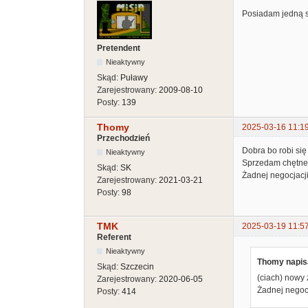
Posiadam jedną 
Pretendent
Nieaktywny
Skąd:
Puławy
Zarejestrowany:
2009-08-10
Posty:
139
Thomy
2025-03-16 11:1
Przechodzień
Dobra bo robi się
Nieaktywny
Sprzedam chętnem
Skąd:
SK
Żadnej negocjacj
Zarejestrowany:
2021-03-21
Posty:
98
TMK
2025-03-19 11:5
Referent
Nieaktywny
Thomy napisa
Skąd:
Szczecin
(ciach) nowy 
Zarejestrowany:
2020-06-05
Żadnej negoc
Posty:
414