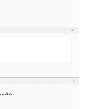
14
15
osobiście.