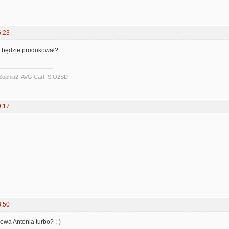
6:23
ie będzie produkował?
Sophia2, AVG Cart, SIO2SD
9:17
3:50
owa Antonia turbo? ;-)