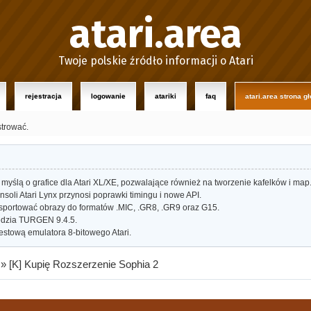
atari.area
Twoje polskie źródło informacji o Atari
rejestracja
logowanie
atariki
faq
atari.area strona g
strować.
myślą o grafice dla Atari XL/XE, pozwalające również na tworzenie kafelków i map
oli Atari Lynx przynosi poprawki timingu i nowe API.
portować obrazy do formatów .MIC, .GR8, .GR9 oraz G15.
dzia TURGEN 9.4.5.
estową emulatora 8-bitowego Atari.
»
[K] Kupię Rozszerzenie Sophia 2