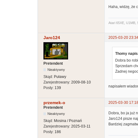
Haha, widzę, że 
Atari 65XE, U1MB, 
Jaro124
2025-03-20 23:3
Thomy napisa
Dobra bo robi
Pretendent
Sprzedam chę
Nieaktywny
Żadnej negoc
Skąd:
Puławy
Zarejestrowany:
2009-08-10
napisałem wiadom
Posty:
139
przemek-o
2025-03-30 17:1
Pretendent
Dobra, bo ja już 
Nieaktywny
Jaro124 pisze naj
Skąd:
Mosina / Poznań
Bardziej zagmatw
Zarejestrowany:
2025-03-11
Posty:
186