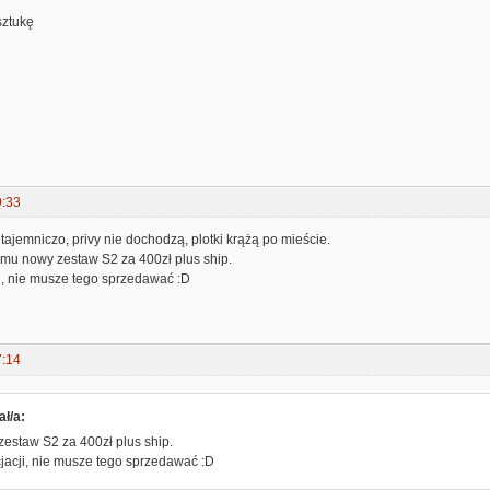
sztukę
9:33
 tajemniczo, privy nie dochodzą, plotki krążą po mieście.
u nowy zestaw S2 za 400zł plus ship.
i, nie musze tego sprzedawać :D
7:14
ł/a:
zestaw S2 za 400zł plus ship.
jacji, nie musze tego sprzedawać :D