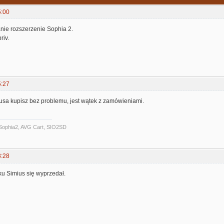
5:00
ie rozszerzenie Sophia 2.
riv.
5:27
usa kupisz bez problemu, jest wątek z zamówieniami.
Sophia2, AVG Cart, SIO2SD
8:28
u Simius się wyprzedał.