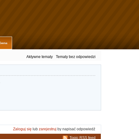
łówna
Aktywne tematy
Tematy bez odpowiedzi
.
Zaloguj się
lub
zarejestruj
by napisać odpowiedź
Topic RSS feed