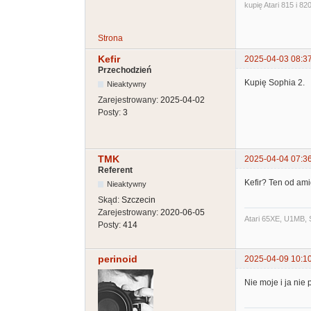
kupię Atari 815 i 820
Strona
Kefir
2025-04-03 08:3
Przechodzień
Kupię Sophia 2.
Nieaktywny
Zarejestrowany:
2025-04-02
Posty:
3
TMK
2025-04-04 07:3
Referent
Kefir? Ten od a
Nieaktywny
Skąd:
Szczecin
Zarejestrowany:
2020-06-05
Atari 65XE, U1MB, 
Posty:
414
perinoid
2025-04-09 10:1
Nie moje i ja nie