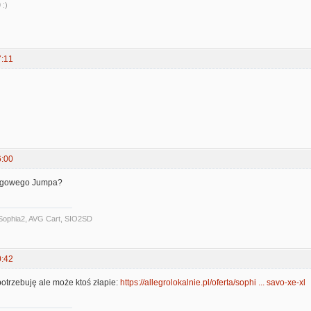
 :)
7:11
6:00
migowego Jumpa?
Sophia2, AVG Cart, SIO2SD
0:42
 potrzebuję ale może ktoś złapie:
https://allegrolokalnie.pl/oferta/sophi ... savo-xe-xl