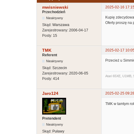
mwisniewski
2025-02-16 17:1
Przechodzień
Kupię zdecydowan
Nieaktywny
Oferty proszę na p
Skąd:
Warszawa
Zarejestrowany:
2006-04-17
Posty:
15
TMK
2025-02-17 10:0
Referent
Przecież u Simmi
Nieaktywny
Skąd:
Szczecin
Zarejestrowany:
2020-06-05
Atari 65XE, U1MB, 
Posty:
414
Jaro124
2025-02-25 09:2
TMK w tamtym rok
Pretendent
Nieaktywny
Skąd:
Puławy