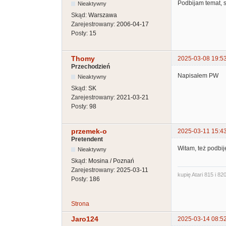
Podbijam temat, 
Nieaktywny
Skąd:
Warszawa
Zarejestrowany:
2006-04-17
Posty:
15
Thomy
2025-03-08 19:5
Przechodzień
Napisałem PW
Nieaktywny
Skąd:
SK
Zarejestrowany:
2021-03-21
Posty:
98
przemek-o
2025-03-11 15:4
Pretendent
Witam, też podbij
Nieaktywny
Skąd:
Mosina / Poznań
Zarejestrowany:
2025-03-11
kupię Atari 815 i 820
Posty:
186
Strona
Jaro124
2025-03-14 08:5