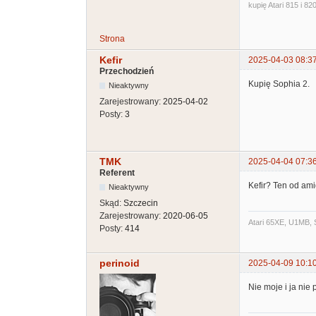
kupię Atari 815 i 820
Strona
Kefir
2025-04-03 08:3
Przechodzień
Kupię Sophia 2.
Nieaktywny
Zarejestrowany:
2025-04-02
Posty:
3
TMK
2025-04-04 07:3
Referent
Kefir? Ten od a
Nieaktywny
Skąd:
Szczecin
Zarejestrowany:
2020-06-05
Atari 65XE, U1MB, 
Posty:
414
perinoid
2025-04-09 10:1
Nie moje i ja nie