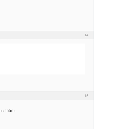
14
15
osobiście.