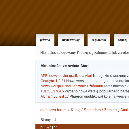
główna
użytkownicy
regulamin
szukaj
Nie jesteś zalogowany.
Proszę się zalogować lub zareje
Aktualności ze świata Atari
APE: nowy edytor grafiki dla Atari
Narzędzie stworzone z 
Gearlynx 1.2.21
Nowa wersja popularnego emulatora kons
Nowa wersja DitherLab wraz z źródłami
Teraz można eks
TURGEN 9.4.5
Wydano nową wersję popularnego narzę
Altirra 4.50 test 17
Phaeron opublikował kolejną wersję t
atari.area forum
»
Kupię / Sprzedam / Zamienię Atari
Strony
1
Posty [ 19 ]