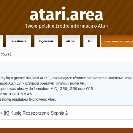
atari.area
Twoje polskie źródło informacji o Atari
rejestracja
logowanie
atariki
faq
atari.area strona g
strować.
myślą o grafice dla Atari XL/XE, pozwalające również na tworzenie kafelków i map
oli Atari Lynx przynosi poprawki timingu i nowe API.
portować obrazy do formatów .MIC, .GR8, .GR9 oraz G15.
dzia TURGEN 9.4.5.
estową emulatora 8-bitowego Atari.
»
[K] Kupię Rozszerzenie Sophia 2