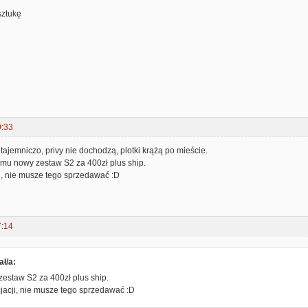
sztukę
9:33
 tajemniczo, privy nie dochodzą, plotki krążą po mieście.
u nowy zestaw S2 za 400zł plus ship.
i, nie musze tego sprzedawać :D
7:14
ł/a:
zestaw S2 za 400zł plus ship.
jacji, nie musze tego sprzedawać :D