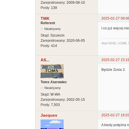
Zarejestrowany:
2009-08-10
Posty:
139
TMK
2025-02-27 09:0
Referent
I co już więcej n
Nieaktywny
Skąd:
Szczecin
Zarejestrowany:
2020-06-05
Atari 65XE, U1MB, 
Posty:
414
AS...
2025-02-27 15:1
Będzie Zosia 3.
Toms Atarowiec
Nieaktywny
Skąd:
W-WA
Zarejestrowany:
2002-05-15
Posty:
7,503
Jacques
2025-02-27 16:0
A kiedy potężna n