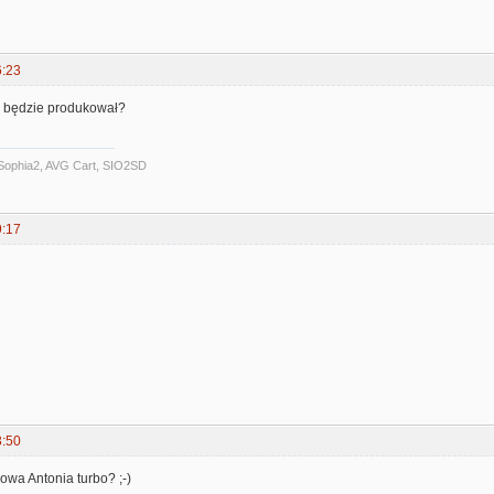
6:23
ie będzie produkował?
Sophia2, AVG Cart, SIO2SD
9:17
3:50
owa Antonia turbo? ;-)