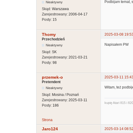
Podbijam temat, 
Nieaktywny
Skąd:
Warszawa
Zarejestrowany:
2006-04-17
Posty:
15
Thomy
2025-03-08 19:5
Przechodzień
Napisałem PW
Nieaktywny
Skąd:
SK
Zarejestrowany:
2021-03-21
Posty:
98
przemek-o
2025-03-11 15:4
Pretendent
Witam, też podbij
Nieaktywny
Skąd:
Mosina / Poznań
Zarejestrowany:
2025-03-11
kupię Atari 815 i 820
Posty:
186
Strona
Jaro124
2025-03-14 08:5