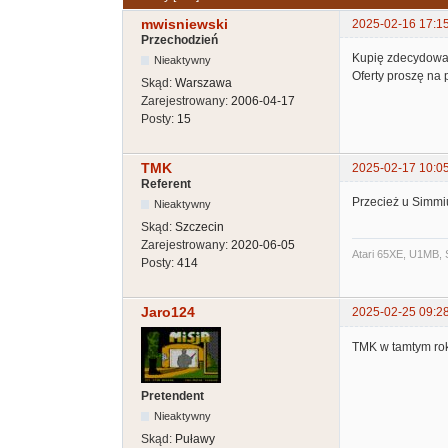
mwisniewski
2025-02-16 17:1
Przechodzień
Kupię zdecydowan
Nieaktywny
Oferty proszę na p
Skąd:
Warszawa
Zarejestrowany:
2006-04-17
Posty:
15
TMK
2025-02-17 10:0
Referent
Przecież u Simmi
Nieaktywny
Skąd:
Szczecin
Zarejestrowany:
2020-06-05
Atari 65XE, U1MB, 
Posty:
414
Jaro124
2025-02-25 09:2
TMK w tamtym rok
Pretendent
Nieaktywny
Skąd:
Puławy