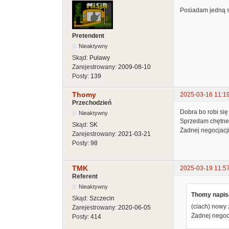
Posiadam jedną 
Pretendent
Nieaktywny
Skąd:
Puławy
Zarejestrowany:
2009-08-10
Posty:
139
Thomy
2025-03-16 11:1
Przechodzień
Dobra bo robi się
Nieaktywny
Sprzedam chętnem
Skąd:
SK
Żadnej negocjacj
Zarejestrowany:
2021-03-21
Posty:
98
TMK
2025-03-19 11:5
Referent
Nieaktywny
Thomy napisa
Skąd:
Szczecin
(ciach) nowy 
Zarejestrowany:
2020-06-05
Żadnej negoc
Posty:
414