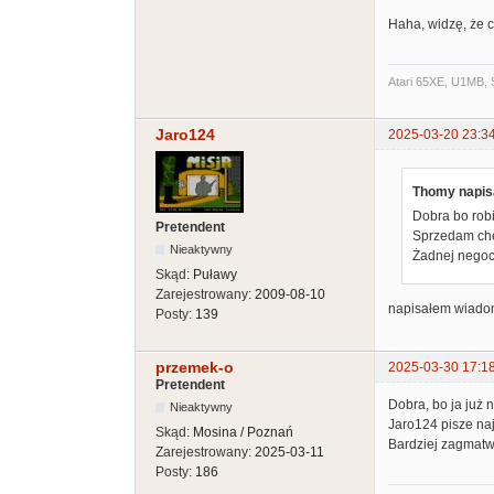
Haha, widzę, że 
Atari 65XE, U1MB, 
Jaro124
2025-03-20 23:3
Thomy napisa
Dobra bo robi
Pretendent
Sprzedam chę
Nieaktywny
Żadnej negoc
Skąd:
Puławy
Zarejestrowany:
2009-08-10
napisałem wiadom
Posty:
139
przemek-o
2025-03-30 17:1
Pretendent
Dobra, bo ja już 
Nieaktywny
Jaro124 pisze naj
Skąd:
Mosina / Poznań
Bardziej zagmatw
Zarejestrowany:
2025-03-11
Posty:
186