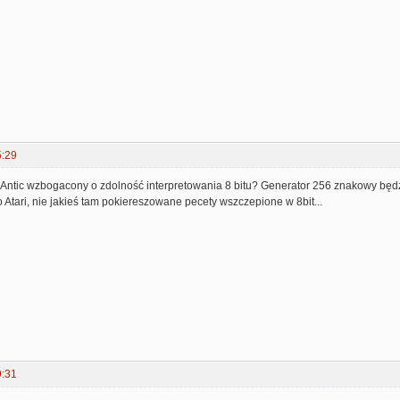
5:29
Antic wzbogacony o zdolność interpretowania 8 bitu? Generator 256 znakowy będzie
ło Atari, nie jakieś tam pokiereszowane pecety wszczepione w 8bit...
9:31