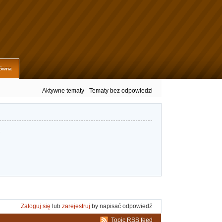
łówna
Aktywne tematy
Tematy bez odpowiedzi
.
Zaloguj się
lub
zarejestruj
by napisać odpowiedź
Topic RSS feed