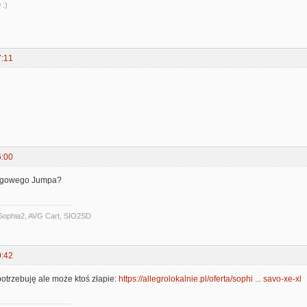
 :)
7:11
6:00
migowego Jumpa?
Sophia2, AVG Cart, SIO2SD
0:42
 potrzebuję ale może ktoś złapie:
https://allegrolokalnie.pl/oferta/sophi ... savo-xe-xl