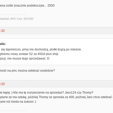
cena zośki znacznie podskoczyła... :DDD
Sophia2, AVG Cart, SIO2SD
4:32
ł/a:
 się tajemniczo, privy nie dochodzą, plotki krążą po mieście.
tnemu nowy zestaw S2 za 400zł plus ship.
jacji, nie musze tego sprzedawać :D
ość na priv, można odebrać osobiście?
8:20
nie łapię :) Kto ma tę rozszerzenie na sprzedaż? Jaro124 czy Thomy?
pierw ze ma sztukę, później Thomy ze sprzeda za 400, poźniej Jaro chce odebrać 
ane niż moda na sukces :)