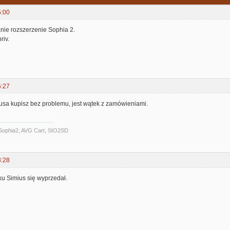
5:00
ie rozszerzenie Sophia 2.
riv.
5:27
usa kupisz bez problemu, jest wątek z zamówieniami.
Sophia2, AVG Cart, SIO2SD
8:28
u Simius się wyprzedał.