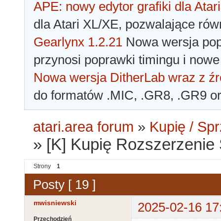
APE: nowy edytor grafiki dla Atari
dla Atari XL/XE, pozwalające rów
Gearlynx 1.2.21
Nowa wersja popu
przynosi poprawki timingu i nowe
Nowa wersja DitherLab wraz z źr
do formatów .MIC, .GR8, .GR9 o
atari.area forum
»
Kupię / Sp
»
[K] Kupię Rozszerzenie
Strony
1
Posty [ 19 ]
mwisniewski
2025-02-16 17
Przechodzień