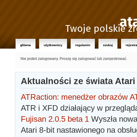
at
Twoje polskie źr
główna
użytkownicy
regulamin
szukaj
rejestr
Nie jesteś zalogowany.
Proszę się zalogować lub zarejestrować.
Aktualności ze świata Atari
ATRaction: menedżer obrazów 
ATR i XFD działający w przegląda
Fujisan 2.0.5 beta 1
Wyszła nowa 
Atari 8-bit nastawionego na obsłu