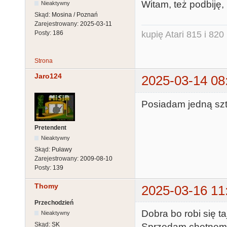
Witam, też podbiję,
Nieaktywny
Skąd:
Mosina / Poznań
Zarejestrowany:
2025-03-11
kupię Atari 815 i 820 
Posty:
186
Strona
Jaro124
2025-03-14 08
Posiadam jedną sz
Pretendent
Nieaktywny
Skąd:
Puławy
Zarejestrowany:
2009-08-10
Posty:
139
Thomy
2025-03-16 11
Przechodzień
Dobra bo robi się t
Nieaktywny
Skąd:
SK
Sprzedam chętnemu