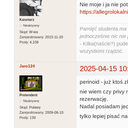
Nie moje i ja nie po
https://allegrolokaln
Kasetarz
Nieaktywny
Pamięć studenta ma c
Skąd:
W-wa
jednocześnie nic nie
Zarejestrowany:
2015-11-20
Posty:
4,108
- Kilka(naście?) pude
wszystkimi rządzić.
Jaro124
2025-04-15 10
perinoid - już ktoś z
nie wiem czy privy
Pretendent
rezerwację.
Nieaktywny
Nadal posiadam jed
Skąd:
Puławy
Zarejestrowany:
2009-08-10
tylko lepiej pisać 
Posty:
139