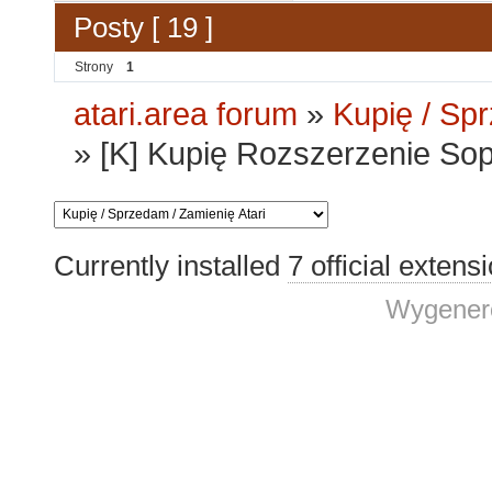
Posty [ 19 ]
Strony
1
atari.area forum
»
Kupię / Sp
»
[K] Kupię Rozszerzenie Sop
Currently installed
7 official extens
Wygenero