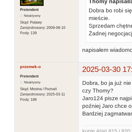
Thomy napisał/
Dobra bo robi się
Pretendent
Nieaktywny
mieście.
Skąd:
Puławy
Sprzedam chętne
Zarejestrowany:
2009-08-10
Żadnej negocjacj
Posty:
139
napisałem wiadomoś
przemek-o
2025-03-30 17
Pretendent
Dobra, bo ja już ni
Nieaktywny
Skąd:
Mosina / Poznań
czy Thomy?
Zarejestrowany:
2025-03-11
Jaro124 pisze najp
Posty:
186
poźniej Jaro chce o
Bardziej zagmatwan
kupię Atari 815 i 820 