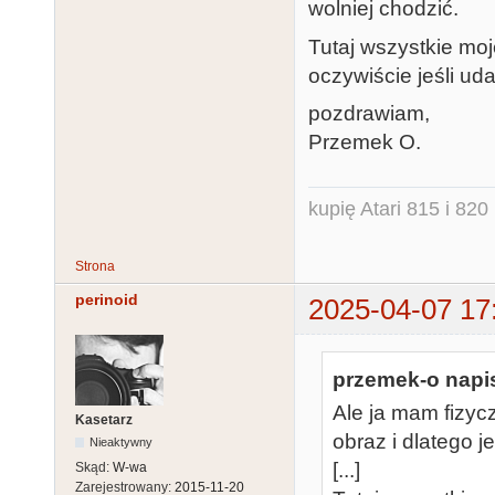
wolniej chodzić.
Tutaj wszystkie mo
oczywiście jeśli uda
pozdrawiam,
Przemek O.
kupię Atari 815 i 820 
Strona
perinoid
2025-04-07 17
przemek-o napis
Ale ja mam fizycz
Kasetarz
obraz i dlatego j
Nieaktywny
[...]
Skąd:
W-wa
Zarejestrowany:
2015-11-20