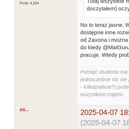
Tutaj wszystkie 
Posty:
4,104
doczytałem) oczyw
No to teraz jasne. 
dostępne inne rozwi
od Zaxona i można m
do kiedy @MatGuru 
pracuje. Wtedy pro
Pamięć studenta ma c
jednocześnie nic nie
- Kilka(naście?) pude
wszystkimi rządzić.
AS...
2025-04-07 18
(2025-04-07 18