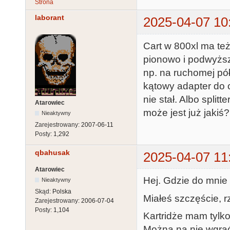
Strona
laborant
2025-04-07 10
Cart w 800xl ma też
pionowo i podwyżs
np. na ruchomej pół
kątowy adapter do 
nie stał. Albo split
Atarowiec
może jest już jakiś?
Nieaktywny
Zarejestrowany:
2007-06-11
Posty:
1,292
qbahusak
2025-04-07 11
Atarowiec
Hej. Gdzie do mnie
Nieaktywny
Skąd:
Polska
Miałeś szczęście, 
Zarejestrowany:
2006-07-04
Posty:
1,104
Kartridże mam tylko
Można na nie wgrać