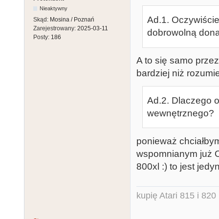
Nieaktywny
Ad.1. Oczywiści
Skąd:
Mosina / Poznań
Zarejestrowany:
2025-03-11
dobrowolną dona
Posty:
186
A to się samo przez
bardziej niż rozumi
Ad.2. Dlaczego o
wewnętrznego?
ponieważ chciałbym 
wspomnianym już OS
800xl :) to jest jed
kupię Atari 815 i 820 