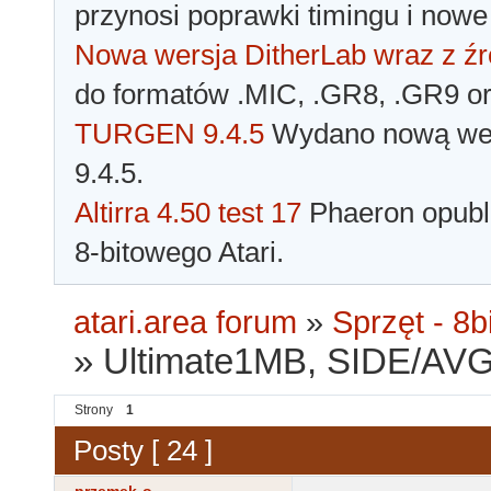
przynosi poprawki timingu i nowe
Nowa wersja DitherLab wraz z źr
do formatów .MIC, .GR8, .GR9 o
TURGEN 9.4.5
Wydano nową wer
9.4.5.
Altirra 4.50 test 17
Phaeron opubli
8-bitowego Atari.
atari.area forum
»
Sprzęt - 8bi
»
Ultimate1MB, SIDE/AVG
Strony
1
Posty [ 24 ]