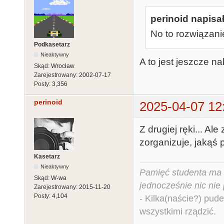
perinoid napisał
No to rozwiązanie
Podkasetarz
Nieaktywny
A to jest jeszcze n
Skąd:
Wrocław
Zarejestrowany:
2002-07-17
Posty:
3,356
perinoid
2025-04-07 12
Z drugiej ręki... A
zorganizuje, jakąś p
Kasetarz
Nieaktywny
Pamięć studenta ma c
Skąd:
W-wa
jednocześnie nic nie
Zarejestrowany:
2015-11-20
Posty:
4,104
- Kilka(naście?) pude
wszystkimi rządzić.