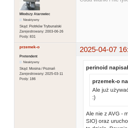
Młodszy Atarowiec
Nieaktywny
Skąd:
Piotrków Trybunalski
Zarejestrowany:
2003-06-26
Posty:
831
przemek-o
2025-04-07 16
Pretendent
Nieaktywny
perinoid napisał
Skąd:
Mosina / Poznań
Zarejestrowany:
2025-03-11
Posty:
186
przemek-o nap
Ale już używa
:)
Ale nie z AVG - 
SIO) oraz uruchom