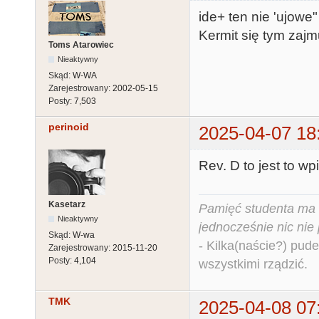
ide+ ten nie 'ujowe
Kermit się tym zajm
Toms Atarowiec
Nieaktywny
Skąd:
W-WA
Zarejestrowany:
2002-05-15
Posty:
7,503
perinoid
2025-04-07 18
Rev. D to jest to w
Kasetarz
Pamięć studenta ma c
Nieaktywny
jednocześnie nic nie
Skąd:
W-wa
- Kilka(naście?) pude
Zarejestrowany:
2015-11-20
Posty:
4,104
wszystkimi rządzić.
TMK
2025-04-08 07