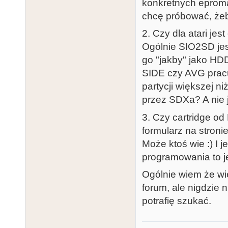
konkretnych eproma
chcę próbować, żeby
2. Czy dla atari jes
Ogólnie SIO2SD je
go "jakby" jako HDD
SIDE czy AVG pracu
partycji większej n
przez SDXa? A nie
3. Czy cartridge o
formularz na stroni
Może ktoś wie :) I 
programowania to j
Ogólnie wiem że wie
forum, ale nigdzie 
potrafię szukać.