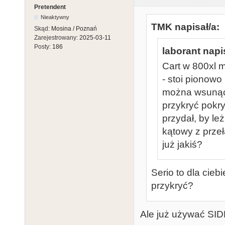
Pretendent
Nieaktywny
TMK napisał/a:
Skąd:
Mosina / Poznań
Zarejestrowany:
2025-03-11
Posty:
186
laborant napi
Cart w 800xl 
- stoi pionow
można wsunąć 
przykryć pokry
przydał, by leż
kątowy z przeł
już jakiś?
Serio to dla cieb
przykryć?
Ale już używać SIDE