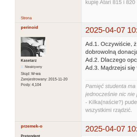
kupię Atari 815 i 820 
Strona
perinoid
2025-04-07 10
Ad.1. Oczywiście, 
dobrowolną donacj
Ad.2. Dlaczego opc
Kasetarz
Ad.3. Mądrzejsi si
Nieaktywny
Skąd:
W-wa
Zarejestrowany:
2015-11-20
Posty:
4,104
Pamięć studenta ma c
jednocześnie nic nie
- Kilka(naście?) pude
wszystkimi rządzić.
przemek-o
2025-04-07 10
Pretendent