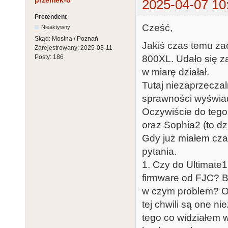
przemek-o
2025-04-07 10
Pretendent
Cześć,
Nieaktywny
Skąd:
Mosina / Poznań
Jakiś czas temu zac
Zarejestrowany:
2025-03-11
800XL. Udało się z
Posty:
186
w miarę działał.
Tutaj niezaprzecz
sprawności wyświad
Oczywiście do teg
oraz Sophia2 (to dz
Gdy już miałem cza
pytania.
1. Czy do Ultimate
firmware od FJC? Bo
w czym problem? Og
tej chwili są one n
tego co widziałem