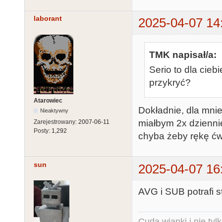
laborant
2025-04-07 14
TMK napisał/a:
Serio to dla cieb
przykryć?
Atarowiec
Dokładnie, dla mni
Nieaktywny
miałbym 2x dziennie
Zarejestrowany:
2007-06-11
Posty:
1,292
chyba żeby rękę ćw
sun
2025-04-07 16
AVG i SUB potrafi s
Cuda wianki i nie tyl