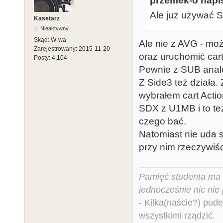
przemek-o napis
Ale już używać S
Kasetarz
Nieaktywny
Skąd:
W-wa
Ale nie z AVG - mo
Zarejestrowany:
2015-11-20
oraz uruchomić cart 
Posty:
4,104
Pewnie z SUB anal
Z Side3 też działa
wybrałem cart Actio
SDX z U1MB i to też
czego bać.
Natomiast nie uda 
przy nim rzeczywiści
Pamięć studenta ma c
jednocześnie nic nie
- Kilka(naście?) pude
wszystkimi rządzić.