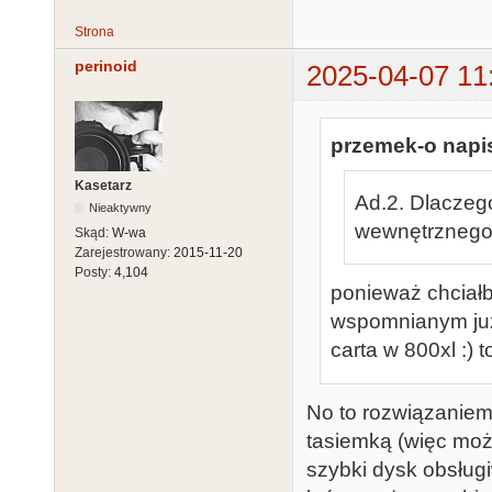
Strona
perinoid
2025-04-07 11
przemek-o napis
Kasetarz
Ad.2. Dlaczego
Nieaktywny
wewnętrzneg
Skąd:
W-wa
Zarejestrowany:
2015-11-20
Posty:
4,104
ponieważ chciałb
wspomnianym już 
carta w 800xl :) 
No to rozwiązaniem 
tasiemką (więc może
szybki dysk obsług