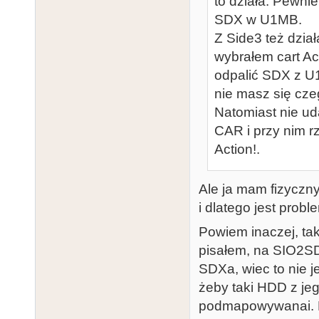
to działa. Pewni
SDX w U1MB.
Z Side3 też dzia
wybrałem cart Ac
odpalić SDX z U1M
nie masz się cze
Natomiast nie ud
CAR i przy nim rz
Action!.
Ale ja mam fizyczny 
i dlatego jest probl
Powiem inaczej, tak
pisałem, na SIO2SD
SDXa, wiec to nie j
żeby taki HDD z je
podmapowywanai. B