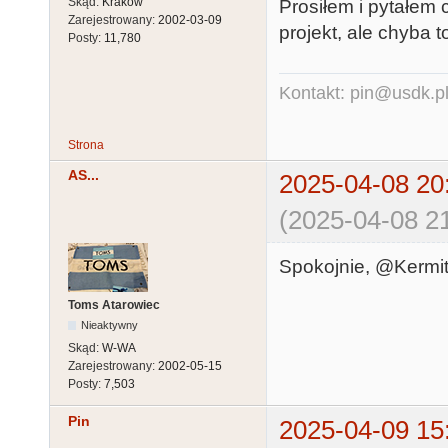
Skąd:
Kraków
Prosiłem i pytałem 
Zarejestrowany:
2002-03-09
projekt, ale chyba t
Posty:
11,780
Kontakt: pin@usdk.p
Strona
AS...
2025-04-08 20
(2025-04-08 21
Spokojnie, @Kermit 
Toms Atarowiec
Nieaktywny
Skąd:
W-WA
Zarejestrowany:
2002-05-15
Posty:
7,503
Pin
2025-04-09 15