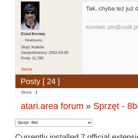
Tak, chyba też już d
Kontakt: pin@usdk.p
Dziad Borowy
Nieaktywny
Skąd:
Kraków
Zarejestrowany:
2002-03-09
Posty:
11,780
Strona
Posty [ 24 ]
Strony
1
atari.area forum
»
Sprzęt - 8bi
Currently installed
7 official extens