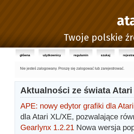
at
Twoje polskie źr
główna
użytkownicy
regulamin
szukaj
rejestr
Nie jesteś zalogowany.
Proszę się zalogować lub zarejestrować.
Aktualności ze świata Atari
APE: nowy edytor grafiki dla Atari
dla Atari XL/XE, pozwalające rów
Gearlynx 1.2.21
Nowa wersja popu