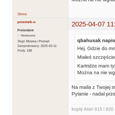
Strona
przemek-o
2025-04-07 11
Pretendent
Nieaktywny
qbahusak napisa
Skąd:
Mosina / Poznań
Zarejestrowany:
2025-03-11
Hej. Gdzie do mn
Posty:
186
Miałeś szczęście
Kartridże mam tyl
Można na nie wgr
Na maila z Twojej s
Pytanie - nadal pr
kupię Atari 815 i 820 