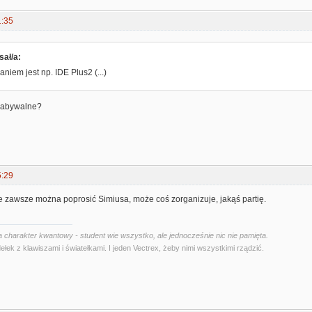
1:35
sał/a:
niem jest np. IDE Plus2 (...)
 nabywalne?
5:29
 Ale zawsze można poprosić Simiusa, może coś zorganizuje, jakąś partię.
 charakter kwantowy - student wie wszystko, ale jednocześnie nic nie pamięta.
ełek z klawiszami i światełkami. I jeden Vectrex, żeby nimi wszystkimi rządzić.