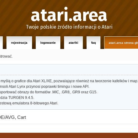
atari.area
Twoje polskie źródło informacji o Atari
rejestracja
logowanie
atariki
faq
atari.area strona g
strować.
myślą o grafice dla Atari XL/XE, pozwalające również na tworzenie kafelków i map
oli Atari Lynx przynosi poprawki timingu i nowe API.
portować obrazy do formatów .MIC, .GR8, .GR9 oraz G15.
dzia TURGEN 9.4.5.
estową emulatora 8-bitowego Atari.
DE/AVG, Cart