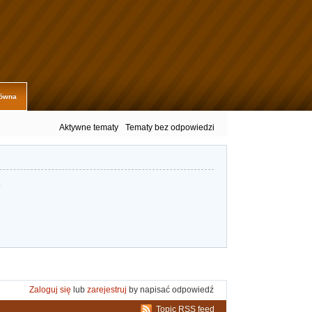
łówna
Aktywne tematy
Tematy bez odpowiedzi
.
Zaloguj się
lub
zarejestruj
by napisać odpowiedź
Topic RSS feed