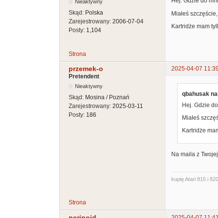
Hej. Gdzie do mn
Nieaktywny
Skąd:
Polska
Miałeś szczęście,
Zarejestrowany:
2006-07-04
Kartridże mam tyl
Posty:
1,104
Strona
przemek-o
2025-04-07 11:3
Pretendent
Nieaktywny
qbahusak nap
Skąd:
Mosina / Poznań
Hej. Gdzie do
Zarejestrowany:
2025-03-11
Posty:
186
Miałeś szczęś
Kartridże mam
Na maila z Twojej
kupię Atari 815 i 820
Strona
perinoid
2025-04-07 11:4