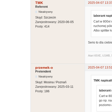
TMK
2025-04-07 13:3
Referent
Nieaktywny
laborant napi
Skąd:
Szczecin
Cart w 800xl 
Zarejestrowany:
2020-06-05
ruchomej półc
Posty:
414
Albo splitter 
Serio to dla cieb
Atari 65XE, U1MB, 
przemek-o
2025-04-07 13:5
Pretendent
Nieaktywny
TMK napisał/
Skąd:
Mosina / Poznań
Zarejestrowany:
2025-03-11
laborant 
Posty:
186
Cart w 80
go np. na
poziomo a