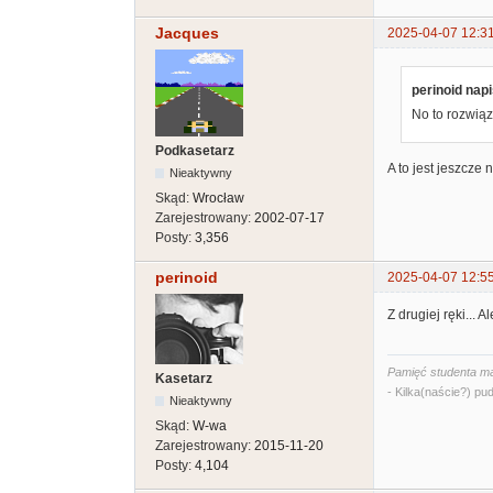
Jacques
2025-04-07 12:3
perinoid napi
No to rozwiąza
Podkasetarz
A to jest jeszcze
Nieaktywny
Skąd:
Wrocław
Zarejestrowany:
2002-07-17
Posty:
3,356
perinoid
2025-04-07 12:5
Z drugiej ręki...
Pamięć studenta ma
Kasetarz
- Kilka(naście?) pud
Nieaktywny
Skąd:
W-wa
Zarejestrowany:
2015-11-20
Posty:
4,104