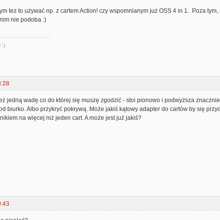
m tez to używać np. z cartem Action! czy wspomnianym już OSS 4 in 1. Poza tym, nie
 nim nie podoba :)
 :)
8:28
też jedną wadę co do której się muszę zgodzić - stoi pionowo i podwyższa znaczn
d biurko. Albo przykryć pokrywą. Może jakiś kątowy adapter do cartów by się przyda
ikiem na więcej niż jeden cart. A może jest już jakiś?
0:43