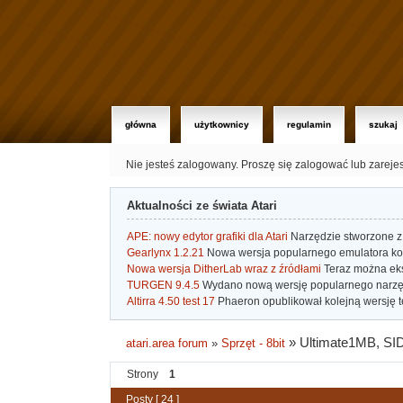
główna
użytkownicy
regulamin
szukaj
Nie jesteś zalogowany.
Proszę się zalogować lub zareje
Aktualności ze świata Atari
APE: nowy edytor grafiki dla Atari
Narzędzie stworzone z 
Gearlynx 1.2.21
Nowa wersja popularnego emulatora kons
Nowa wersja DitherLab wraz z źródłami
Teraz można eks
TURGEN 9.4.5
Wydano nową wersję popularnego narzę
Altirra 4.50 test 17
Phaeron opublikował kolejną wersję t
»
Ultimate1MB, SI
atari.area forum
»
Sprzęt - 8bit
Strony
1
Posty [ 24 ]