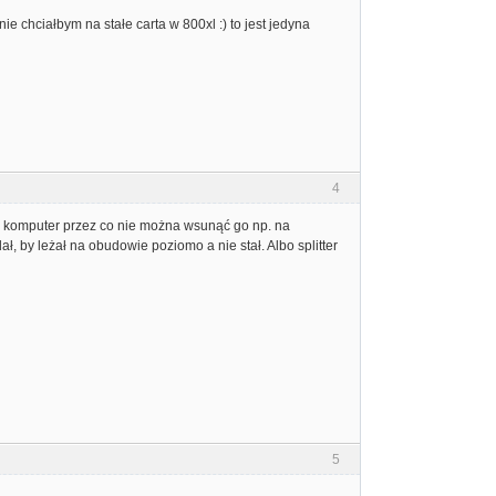
 chciałbym na stałe carta w 800xl :) to jest jedyna
4
ie komputer przez co nie można wsunąć go np. na
ł, by leżał na obudowie poziomo a nie stał. Albo splitter
5