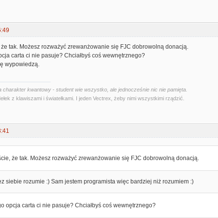
6:49
, że tak. Możesz rozważyć zrewanżowanie się FJC dobrowolną donacją.
pcja carta ci nie pasuje? Chciałbyś coś wewnętrznego?
się wypowiedzą.
 charakter kwantowy - student wie wszystko, ale jednocześnie nic nie pamięta.
ełek z klawiszami i światełkami. I jeden Vectrex, żeby nimi wszystkimi rządzić.
8:41
ście, że tak. Możesz rozważyć zrewanżowanie się FJC dobrowolną donacją.
ez siebie rozumie :) Sam jestem programista więc bardziej niż rozumiem :)
go opcja carta ci nie pasuje? Chciałbyś coś wewnętrznego?