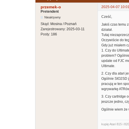
przemek-o
2025-04-07 10:0
Pretendent
Cześć,
Nieaktywny
Skąd:
Mosina / Poznań
Jakiś czas temu z
Zarejestrowany:
2025-03-11
działał.
Posty:
186
Tutaj niezaprzec
Oczywiście do te
Gdy już miałem c
1. Czy do Ultimat
problem? Ogólnie 
update od FJC mo
Ultimate.
2. Czy dla atari j
Ogólnie SIO2SD j
pracują w ten spo
wgrywarkę ATRów
3. Czy cartridge 
jeszcze jedno, cz
Ogólnie wiem że w
kupię Atari 815 i 820