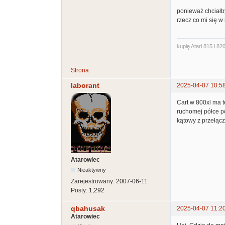
ponieważ chciałby
rzecz co mi się w
kupię Atari 815 i 820
Strona
laborant
2025-04-07 10:5
Cart w 800xl ma 
ruchomej półce po
kątowy z przełączn
Atarowiec
Nieaktywny
Zarejestrowany:
2007-06-11
Posty:
1,292
qbahusak
2025-04-07 11:2
Atarowiec