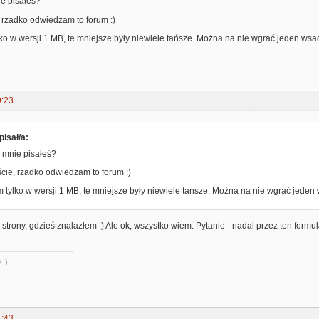
ie pisałeś?
 rzadko odwiedzam to forum :)
ko w wersji 1 MB, te mniejsze były niewiele tańsze. Można na nie wgrać jeden wsad
9:23
isał/a:
 mnie pisałeś?
cie, rzadko odwiedzam to forum :)
 tylko w wersji 1 MB, te mniejsze były niewiele tańsze. Można na nie wgrać jeden 
 strony, gdzieś znalazłem :) Ale ok, wszystko wiem. Pytanie - nadal przez ten for
 :)
1:43