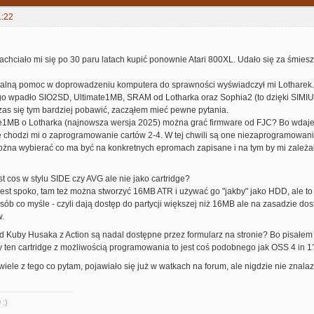
1:22
achciało mi się po 30 paru latach kupić ponownie Atari 800XL. Udało się za śmies
zalną pomoc w doprowadzeniu komputera do sprawności wyświadczył mi Lotharek.
go wpadło SIO2SD, Ultimate1MB, SRAM od Lotharka oraz Sophia2 (to dzięki SIMIUS
zas się tym bardziej pobawić, zacząłem mieć pewne pytania.
e1MB o Lotharka (najnowsza wersja 2025) można grać firmware od FJC? Bo wdaje mi
chodzi mi o zaprogramowanie cartów 2-4. W tej chwili są one niezaprogramowanie,
żna wybierać co ma być na konkretnych epromach zapisane i na tym by mi zależał
est cos w stylu SIDE czy AVG ale nie jako cartridge?
est spoko, tam też można stworzyć 16MB ATR i używać go "jakby" jako HDD, ale to
sób co myśle - czyli dają dostęp do partycji większej niż 16MB ale na zasadzie do
.
od Kuby Husaka z Action są nadal dostępne przez formularz na stronie? Bo pisałem 
y ten cartridge z możliwością programowania to jest coś podobnego jak OSS 4 in 1
iele z tego co pytam, pojawiało się już w watkach na forum, ale nigdzie nie znala
 :)