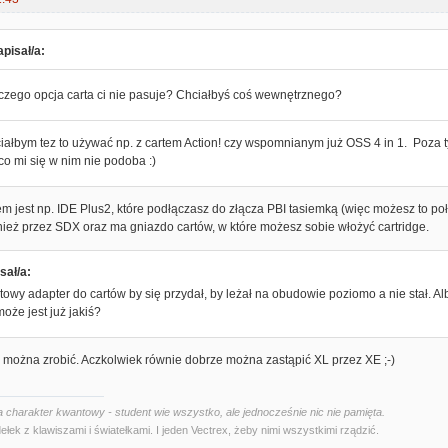
pisał/a:
czego opcja carta ci nie pasuje? Chciałbyś coś wewnętrznego?
ałbym tez to używać np. z cartem Action! czy wspomnianym już OSS 4 in 1. Poza tym,
co mi się w nim nie podoba :)
m jest np. IDE Plus2, które podłączasz do złącza PBI tasiemką (więc możesz to położ
ież przez SDX oraz ma gniazdo cartów, w które możesz sobie włożyć cartridge.
sał/a:
towy adapter do cartów by się przydał, by leżał na obudowie poziomo a nie stał. Alb
może jest już jakiś?
e można zrobić. Aczkolwiek równie dobrze można zastąpić XL przez XE ;-)
 charakter kwantowy - student wie wszystko, ale jednocześnie nic nie pamięta.
ełek z klawiszami i światełkami. I jeden Vectrex, żeby nimi wszystkimi rządzić.