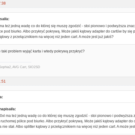
7:38
sał/a:
ma też jedną wadę co do której się muszę zgodzić - stoi pionowo i podwyższa zn
e pod biurko. Albo przykryć pokrywą. Może jakiś kątowy adapter do cartów by się p
kątowy z przełącznikiem na więcej niż jeden cart. A może jest już jakiś?
ie taki problem wyjąć karta i wtedy pokrywą przykryć?
Sophia2, AVG Cart, SIO2SD
1:51
a:
napisał/a:
0xl ma też jedną wadę co do której się muszę zgodzić - stoi pionowo i podwyższ
 ruchomej półce pod biurko. Albo przykryć pokrywą. Może jakiś kątowy adapter do c
 nie stał. Albo splitter kątowy z przełącznikiem na więcej niż jeden cart. A może jest