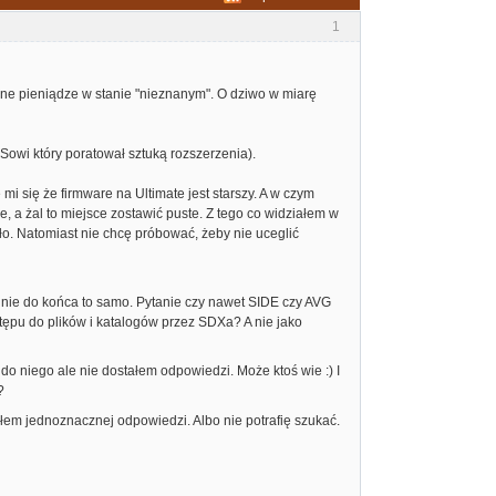
1
zne pieniądze w stanie "nieznanym". O dziwo w miarę
owi który poratował sztuką rozszerzenia).
 się że firmware na Ultimate jest starszy. A w czym
 a żal to miejsce zostawić puste. Z tego co widziałem w
o. Natomiast nie chcę próbować, żeby nie uceglić
 nie do końca to samo. Pytanie czy nawet SIDE czy AVG
stępu do plików i katalogów przez SDXa? A nie jako
do niego ale nie dostałem odpowiedzi. Może ktoś wie :) I
?
złem jednoznacznej odpowiedzi. Albo nie potrafię szukać.