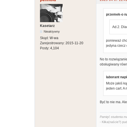
przemek-o na
Kasetarz
Ad.2. Dla
Nieaktywny
Skąd:
W-wa
ponieważ chci
Zarejestrowany:
2015-11-20
jedyna rzecz 
Posty:
4,104
No to rozwiązanie
obsługiwany równ
laborant napi
Może jakiś ką
jeden cart. A 
Być to nie ma. Al
Pamięć studenta ma
- Kilka(naście?) pud