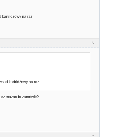
 kartridżowy na raz.
6
wsad kartridżowy na raz.
mularz można to zamówić?
7