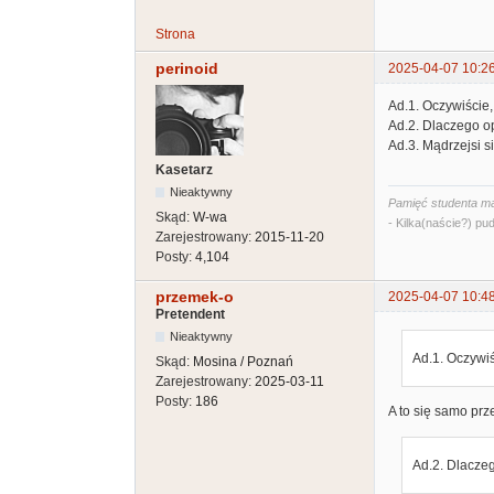
Strona
perinoid
2025-04-07 10:2
Ad.1. Oczywiście
Ad.2. Dlaczego o
Ad.3. Mądrzejsi 
Kasetarz
Nieaktywny
Pamięć studenta ma
Skąd:
W-wa
- Kilka(naście?) pud
Zarejestrowany:
2015-11-20
Posty:
4,104
przemek-o
2025-04-07 10:4
Pretendent
Nieaktywny
Ad.1. Oczywi
Skąd:
Mosina / Poznań
Zarejestrowany:
2025-03-11
Posty:
186
A to się samo prz
Ad.2. Dlacze