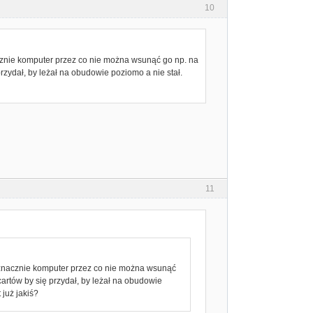
10
acznie komputer przez co nie można wsunąć go np. na
rzydał, by leżał na obudowie poziomo a nie stał.
11
a znacznie komputer przez co nie można wsunąć
artów by się przydał, by leżał na obudowie
 już jakiś?