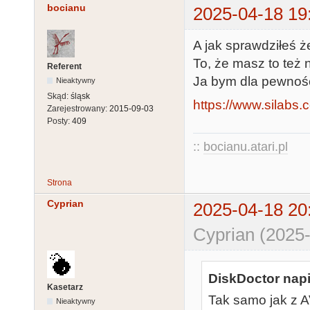
bocianu
2025-04-18 19
A jak sprawdziłeś 
To, że masz to też 
Referent
Ja bym dla pewności
Nieaktywny
Skąd:
śląsk
https://www.silabs.
Zarejestrowany:
2015-09-03
Posty:
409
::
bocianu.atari.pl
Strona
Cyprian
2025-04-18 20
Cyprian (2025-
DiskDoctor napi
Kasetarz
Tak samo jak z AV
Nieaktywny