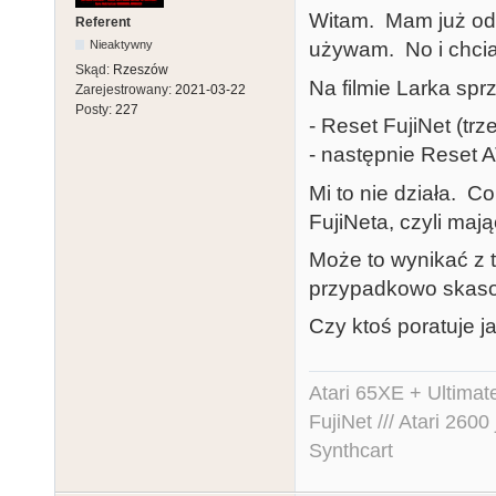
Witam. Mam już od 
Referent
Nieaktywny
używam. No i chci
Skąd:
Rzeszów
Na filmie Larka sprz
Zarejestrowany:
2021-03-22
Posty:
227
- Reset FujiNet (trz
- następnie Reset 
Mi to nie działa. C
FujiNeta, czyli maj
Może to wynikać z 
przypadkowo skaso
Czy ktoś poratuje j
Atari 65XE + Ultima
FujiNet /// Atari 26
Synthcart