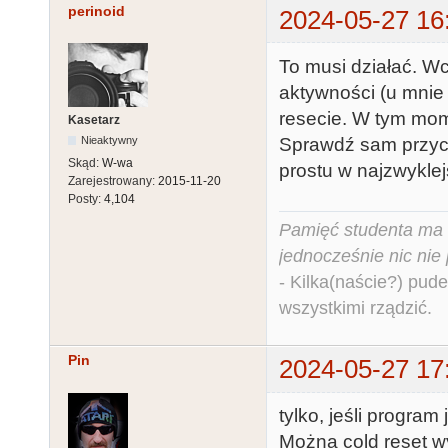
perinoid
2024-05-27 16
To musi działać. Wc
aktywności (u mnie c
resecie. W tym mom
Kasetarz
Sprawdź sam przyci
Nieaktywny
Skąd:
W-wa
prostu w najzwyklej
Zarejestrowany:
2015-11-20
Posty:
4,104
Pamięć studenta ma c
jednocześnie nic nie
- Kilka(naście?) pude
wszystkimi rządzić.
Pin
2024-05-27 17
tylko, jeśli progra
Można cold reset 