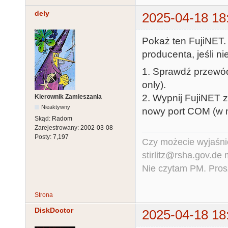
dely
2025-04-18 18
Pokaż ten FujiNET.
producenta, jeśli n
1. Sprawdź przewód
only).
2. Wypnij FujiNET 
Kierownik Zamieszania
Nieaktywny
nowy port COM (w m
Skąd:
Radom
Zarejestrowany:
2002-03-08
Posty:
7,197
Czy możecie wyjaśnić
stirlitz@rsha.gov.de
Nie czytam PM. Pros
Strona
DiskDoctor
2025-04-18 18