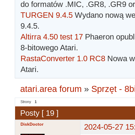
do formatów .MIC, .GR8, .GR9 o
TURGEN 9.4.5
Wydano nową wer
9.4.5.
Altirra 4.50 test 17
Phaeron opubli
8-bitowego Atari.
RastaConverter 1.0 RC8
Nowa wer
Atari.
atari.area forum
»
Sprzęt - 8bi
Strony
1
Posty [ 19 ]
DiskDoctor
2024-05-27 15