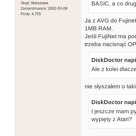
BASIC, a co drugi
Skąd:
Warszawa
Zarejestrowany:
2002-03-09
Posty:
4,755
Ja z AVG do Fujine
1MB RAM.
Jeśli FujiNet ma p
trzeba nacisnąć O
DiskDoctor napi
Ale z kolei dlac
nie słyszałem o tak
DiskDoctor napi
I jeszcze mam py
wypięty z Atari?