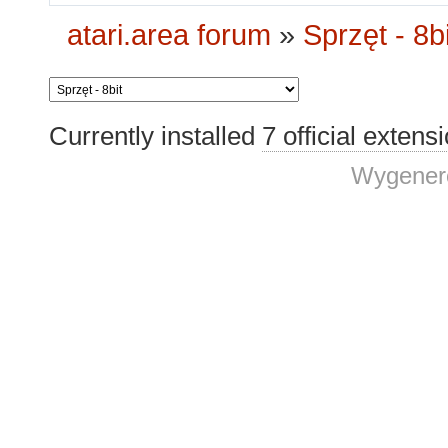
atari.area forum
»
Sprzęt - 8bi
Currently installed
7 official extens
Wygenero