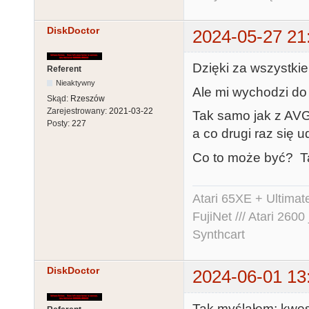
DiskDoctor
2024-05-27 21
Dzięki za wszystkie
Referent
Nieaktywny
Ale mi wychodzi do
Skąd:
Rzeszów
Zarejestrowany:
2021-03-22
Tak samo jak z AVG 
Posty:
227
a co drugi raz się u
Co to może być? Tak
Atari 65XE + Ultima
FujiNet /// Atari 26
Synthcart
DiskDoctor
2024-06-01 13
Tak myślałem; kwe