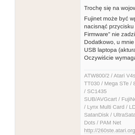
Trochę się na woj
Fujinet może być wp
nacisnąć przycisku 
Firmware" nie zadzia
Dodatkowo, u mnie F
USB laptopa (aktur
Oczywiście wymaga
ATW800/2 / Atari V4sa 
TT030 / Mega STe / 
/ SC1435
SUB/AVGcart / FujiN
/ Lynx Multi Card /
SatanDisk / UltraSat
Dots / PAM Net
http://260ste.atari.or