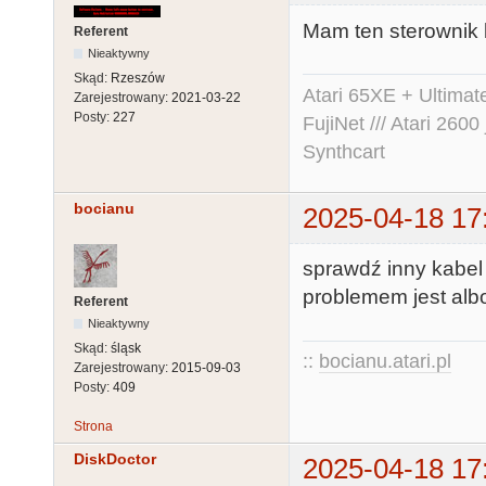
Mam ten sterownik
Referent
Nieaktywny
Skąd:
Rzeszów
Atari 65XE + Ultima
Zarejestrowany:
2021-03-22
Posty:
227
FujiNet /// Atari 26
Synthcart
bocianu
2025-04-18 17
sprawdź inny kabel 
problemem jest albo
Referent
Nieaktywny
Skąd:
śląsk
::
bocianu.atari.pl
Zarejestrowany:
2015-09-03
Posty:
409
Strona
DiskDoctor
2025-04-18 17