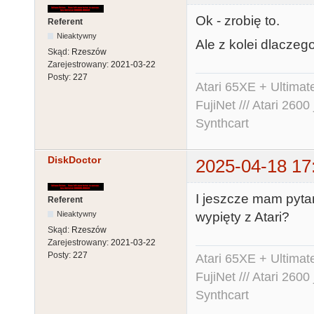
Ok - zrobię to.
Referent
Nieaktywny
Ale z kolei dlaczeg
Skąd:
Rzeszów
Zarejestrowany:
2021-03-22
Posty:
227
Atari 65XE + Ultima
FujiNet /// Atari 26
Synthcart
DiskDoctor
2025-04-18 17
I jeszcze mam pytan
Referent
Nieaktywny
wypięty z Atari?
Skąd:
Rzeszów
Zarejestrowany:
2021-03-22
Posty:
227
Atari 65XE + Ultima
FujiNet /// Atari 26
Synthcart