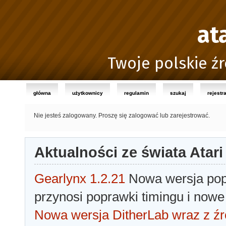
at
Twoje polskie źr
główna
użytkownicy
regulamin
szukaj
rejestr
Nie jesteś zalogowany.
Proszę się zalogować lub zarejestrować.
Aktualności ze świata Atari
Gearlynx 1.2.21
Nowa wersja popu
przynosi poprawki timingu i nowe
Nowa wersja DitherLab wraz z źr