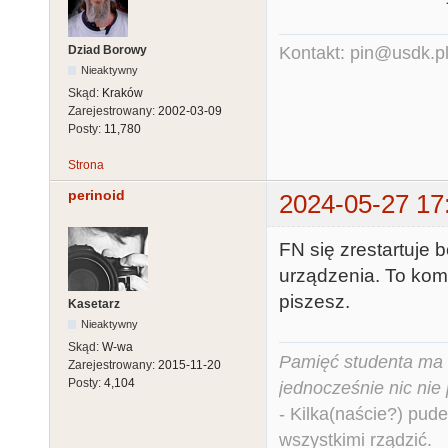
Dziad Borowy
Kontakt: pin@usdk.p
Nieaktywny
Skąd:
Kraków
Zarejestrowany:
2002-03-09
Posty:
11,780
Strona
perinoid
2024-05-27 17
FN się zrestartuje
urządzenia. To kom
piszesz.
Kasetarz
Nieaktywny
Skąd:
W-wa
Pamięć studenta ma c
Zarejestrowany:
2015-11-20
Posty:
4,104
jednocześnie nic nie
- Kilka(naście?) pude
wszystkimi rządzić.