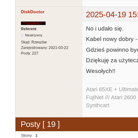
DiskDoctor
2025-04-19 15
No i udało się.
Referent
Nieaktywny
Kabel nowy dobry - 
Skąd:
Rzeszów
Zarejestrowany:
2021-03-22
Gdzieś powinno być 
Posty:
227
Dziękuję za użytec
Wesołych!!
Atari 65XE + Ultima
FujiNet /// Atari 26
Synthcart
Posty [ 19 ]
Strony
1