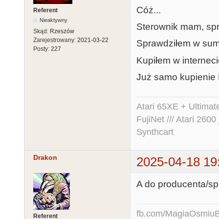
Cóż...
Referent
Nieaktywny
Sterownik mam, sp
Skąd:
Rzeszów
Zarejestrowany:
2021-03-22
Sprawdziłem w sumi
Posty:
227
Kupiłem w internec
Już samo kupienie F
Atari 65XE + Ultima
FujiNet /// Atari 26
Synthcart
Drakon
2025-04-18 19
A do producenta/sp
fb.com/MagiaOsmiuBit
Referent