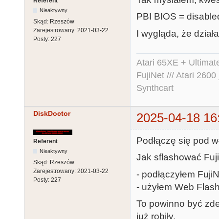
Referent
Nieaktywny
PBI BIOS = disable
Skąd:
Rzeszów
Zarejestrowany:
2021-03-22
I wygląda, że działa
Posty:
227
Atari 65XE + Ultima
FujiNet /// Atari 26
Synthcart
DiskDoctor
2025-04-18 16
Podłączę się pod w
Referent
Nieaktywny
Jak sflashować Fuji
Skąd:
Rzeszów
Zarejestrowany:
2021-03-22
- podłączyłem FujiN
Posty:
227
- użyłem Web Flash
To powinno być zde
już robiły.