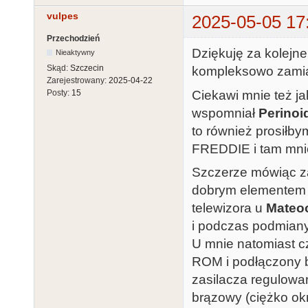
vulpes
2025-05-05 17
Przechodzień
Dziękuję za kolejn
Nieaktywny
Skąd:
Szczecin
kompleksowo zamias
Zarejestrowany:
2025-04-22
Ciekawi mnie też j
Posty:
15
wspomniał
Perinoi
to również prosiłby
FREDDIE i tam mnie
Szczerze mówiąc za
dobrym elementem 
telewizora u
Mateo
i podczas podmian
U mnie natomiast c
ROM i podłączony by
zasilacza regulow
brązowy (ciężko okr