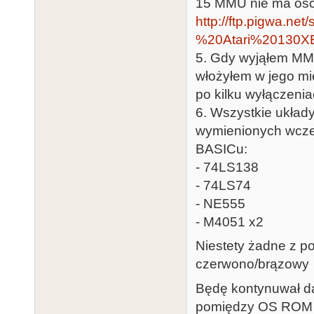
15 MMU nie ma oscy
http://ftp.pigwa.
%20Atari%20130XE
5. Gdy wyjąłem MMU 
włożyłem w jego mi
po kilku wyłączenia
6. Wszystkie układ
wymienionych wcześ
BASICu:
- 74LS138
- 74LS74
- NE555
- M4051 x2
Niestety żadne z po
czerwono/brązowy
Będę kontynuwał dal
pomiędzy OS ROM a