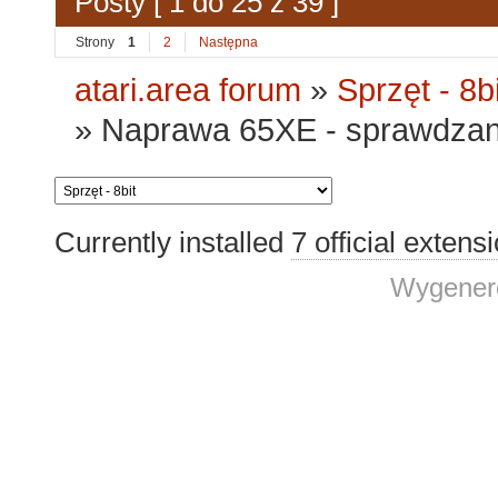
Posty [ 1 do 25 z 39 ]
Strony
1
2
Następna
atari.area forum
»
Sprzęt - 8bi
»
Naprawa 65XE - sprawdzan
Currently installed
7 official extens
Wygenero