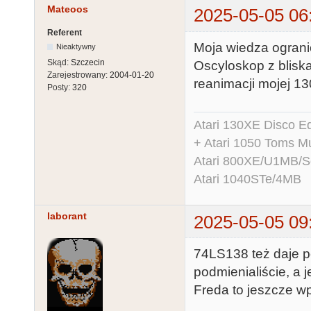
Mateoos
2025-05-05 06
Referent
Moja wiedza ograni
Nieaktywny
Skąd:
Szczecin
Oscyloskop z blisk
Zarejestrowany:
2004-01-20
reanimacji mojej 13
Posty:
320
Atari 130XE Disco 
+ Atari 1050 Toms Mu
Atari 800XE/U1MB/
Atari 1040STe/4MB
laborant
2025-05-05 09
74LS138 też daje per
podmienialiście, a j
Freda to jeszcze w