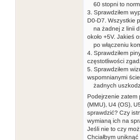
60 stopni to norm
3. Sprawdziłem wy
D0-D7. Wszystkie p
na żadnej z linii d
około +5V. Jakieś o
po włączeniu komp
4. Sprawdziłem piny
częstotliwości zgad
5. Sprawdziłem wiz
wspomnianymi ście
żadnych uszkodz
Podejrzenie zatem 
(MMU), U4 (OS), U5
sprawdzić? Czy ist
wymianą ich na spr
Jeśli nie to czy m
Chciałbym uniknąć 