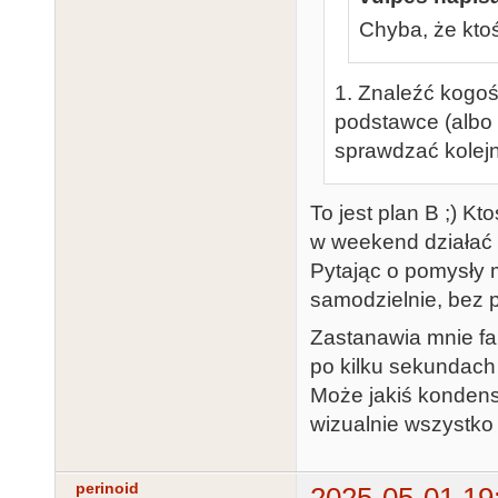
Chyba, że kto
1. Znaleźć kogoś
podstawce (albo 
sprawdzać kolejn
To jest plan B ;) K
w weekend działać 
Pytając o pomysły 
samodzielnie, bez 
Zastanawia mnie fak
po kilku sekundach
Może jakiś kondens
wizualnie wszystko
perinoid
2025-05-01 19