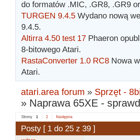
do formatów .MIC, .GR8, .GR9 o
TURGEN 9.4.5
Wydano nową wer
9.4.5.
Altirra 4.50 test 17
Phaeron opubli
8-bitowego Atari.
RastaConverter 1.0 RC8
Nowa wer
Atari.
atari.area forum
»
Sprzęt - 8bi
»
Naprawa 65XE - sprawd
Strony
1
2
Następna
Posty [ 1 do 25 z 39 ]