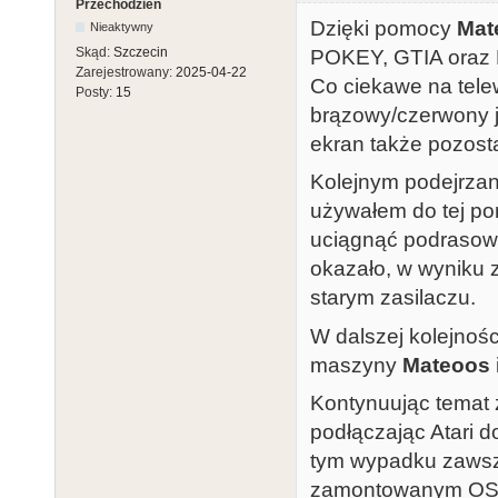
Przechodzień
Dzięki pomocy
Mat
Nieaktywny
Skąd:
Szczecin
POKEY, GTIA oraz
Zarejestrowany:
2025-04-22
Co ciekawe na tele
Posty:
15
brązowy/czerwony 
ekran także pozosta
Kolejnym podejrzan
używałem do tej pory
uciągnąć podraso
okazało, w wyniku
starym zasilaczu.
W dalszej kolejnoś
maszyny
Mateoos
Kontynuując temat 
podłączając Atari 
tym wypadku zawsz
zamontowanym OS RO