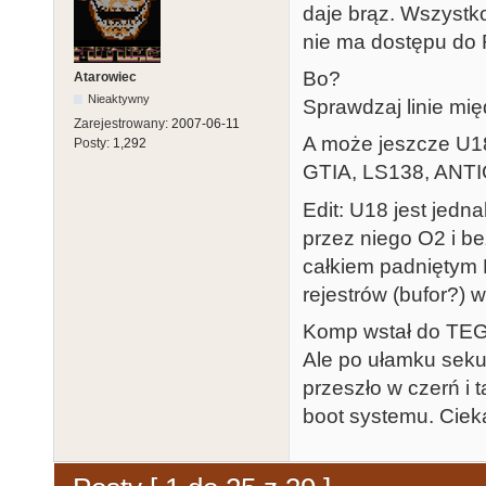
daje brąz. Wszystko
nie ma dostępu do
Bo?
Atarowiec
Nieaktywny
Sprawdzaj linie mi
Zarejestrowany:
2007-06-11
A może jeszcze U18
Posty:
1,292
GTIA, LS138, ANTIC
Edit: U18 jest jedna
przez niego O2 i be
całkiem padniętym 
rejestrów (bufor?) 
Komp wstał do TEGO
Ale po ułamku seku
przeszło w czerń i 
boot systemu. Ciek