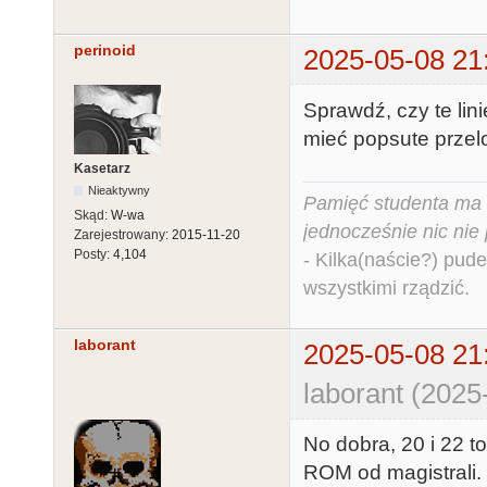
perinoid
2025-05-08 21
Sprawdź, czy te li
mieć popsute przelot
Kasetarz
Nieaktywny
Pamięć studenta ma c
Skąd:
W-wa
jednocześnie nic nie
Zarejestrowany:
2015-11-20
Posty:
4,104
- Kilka(naście?) pude
wszystkimi rządzić.
laborant
2025-05-08 21
laborant (2025
No dobra, 20 i 22 t
ROM od magistrali. 