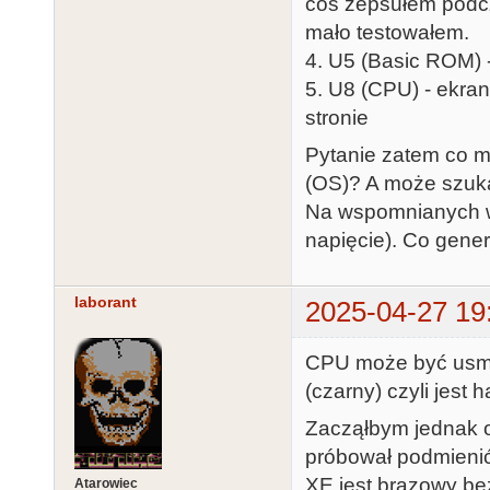
coś zepsułem podcz
mało testowałem.
4. U5 (Basic ROM) 
5. U8 (CPU) - ekra
stronie
Pytanie zatem co 
(OS)? A może szuka
Na wspomnianych wc
napięcie). Co gene
laborant
2025-04-27 19
CPU może być usma
(czarny) czyli jest
Zacząłbym jednak o
próbował podmienić,
XE jest brązowy be
Atarowiec