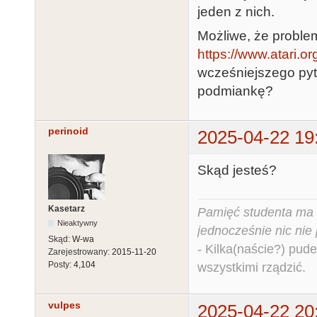
jeden z nich.
Możliwe, że proble
https://www.atari.o
wcześniejszego pyta
podmiankę?
perinoid
2025-04-22 19
Skąd jesteś?
Kasetarz
Pamięć studenta ma c
Nieaktywny
jednocześnie nic nie
Skąd:
W-wa
- Kilka(naście?) pude
Zarejestrowany:
2015-11-20
Posty:
4,104
wszystkimi rządzić.
vulpes
2025-04-22 20