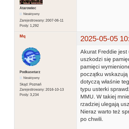
Atarowiec
Nieaktywny
Zarejestrowany:
2007-06-11
Posty:
1,292
Mq
2025-05-05 10
Akurat Freddie jest
uszkodzi się pamięć
pamięci wymienione
Podkasetarz
początku wskazują n
Nieaktywny
dotyczą właśnie te
Skąd:
Poznań
typu usterki spraw
Zarejestrowany:
2016-10-13
Posty:
3,234
MMU. W takiej mniej
rzadziej ulegają u
Nieraz warto też sp
po chwili.