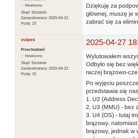
Dziękuję za podpow
Nieaktywny
Skąd:
Szczecin
głównej, muszę je 
Zarejestrowany:
2025-04-22
zabrać się za elimi
Posty:
15
vulpes
2025-04-27 18
Przechodzień
Wylutowałem wszyst
Nieaktywny
Skąd:
Szczecin
Odbyło się bez wię
Zarejestrowany:
2025-04-22
raczej brązowo-cze
Posty:
15
Po wyjęciu poszcze
przedstawia się na
1. U2 (Address Dec
2. U3 (MMU) - bez 
3. U4 (OS) - tutaj t
brązowy, natomiast
brązowy, jednak w w