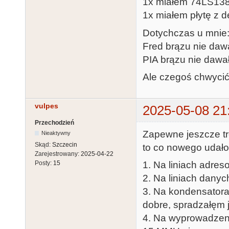
1x miałem 74LS138 
1x miałem płytę z 
Dotychczas u mnie
Fred brązu nie dawa
PIA brązu nie dawał
Ale czegoś chwycić 
vulpes
2025-05-08 21
Przechodzień
Zapewne jeszcze t
Nieaktywny
Skąd:
Szczecin
to co nowego udało 
Zarejestrowany:
2025-04-22
1. Na liniach adre
Posty:
15
2. Na liniach danyc
3. Na kondensatora
dobre, spradzałęm 
4. Na wyprowadzeni