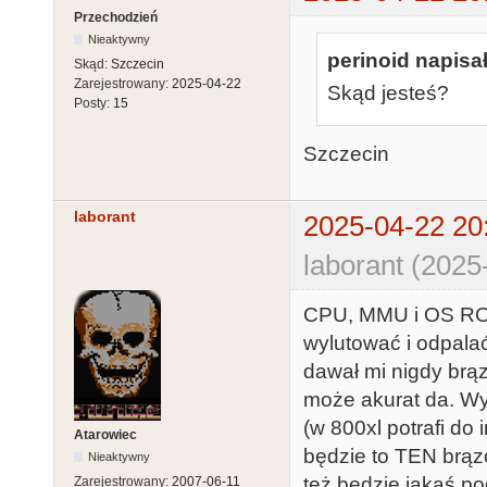
Przechodzień
Nieaktywny
perinoid napisał
Skąd:
Szczecin
Zarejestrowany:
2025-04-22
Skąd jesteś?
Posty:
15
Szczecin
laborant
2025-04-22 20
laborant (2025
CPU, MMU i OS ROM 
wylutować i odpala
dawał mi nigdy brązo
może akurat da. W
(w 800xl potrafi d
Atarowiec
będzie to TEN brąz
Nieaktywny
też będzie jakaś pod
Zarejestrowany:
2007-06-11