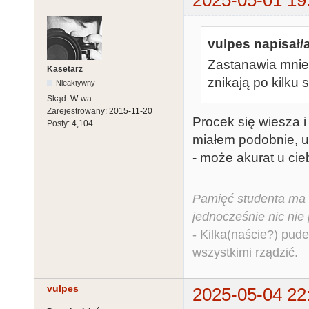
vulpes napisał/a
Zastanawia mnie 
Kasetarz
znikają po kilku
Nieaktywny
Skąd:
W-wa
Zarejestrowany:
2015-11-20
Procek się wiesza i 
Posty:
4,104
miałem podobnie, 
- może akurat u ciebi
Pamięć studenta ma c
jednocześnie nic nie
- Kilka(naście?) pude
wszystkimi rządzić.
vulpes
2025-05-04 22