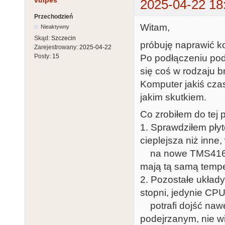
vulpes
2025-04-22 18
Przechodzień
Witam,
Nieaktywny
Skąd:
Szczecin
próbuję naprawić k
Zarejestrowany:
2025-04-22
Po podłączeniu pod 
Posty:
15
się coś w rodzaju 
Komputer jakiś czas
jakim skutkiem.
Co zrobiłem do tej 
1. Sprawdziłem pły
cieplejsza niż inne
na nowe TMS4164-2
mają tą samą temper
2. Pozostałe układ
stopni, jedynie CP
potrafi dojść nawe
podejrzanym, nie w