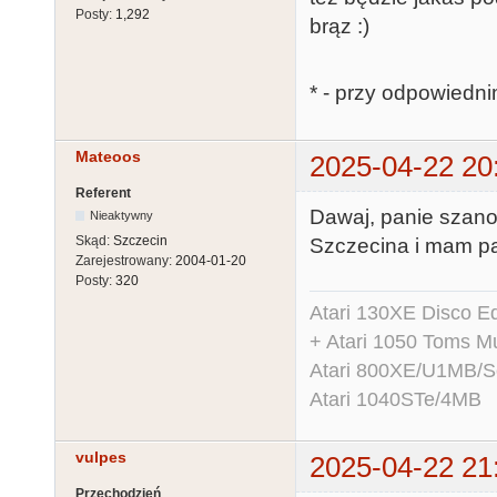
Posty:
1,292
brąz :)
* - przy odpowiedni
Mateoos
2025-04-22 20
Referent
Dawaj, panie szano
Nieaktywny
Skąd:
Szczecin
Szczecina i mam p
Zarejestrowany:
2004-01-20
Posty:
320
Atari 130XE Disco 
+ Atari 1050 Toms Mu
Atari 800XE/U1MB/
Atari 1040STe/4MB
vulpes
2025-04-22 21
Przechodzień