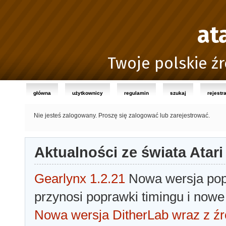
at
Twoje polskie źr
główna
użytkownicy
regulamin
szukaj
rejestr
Nie jesteś zalogowany.
Proszę się zalogować lub zarejestrować.
Aktualności ze świata Atari
Gearlynx 1.2.21
Nowa wersja popu
przynosi poprawki timingu i nowe
Nowa wersja DitherLab wraz z źr