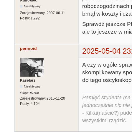
Atarowiec
roboczogodzinach 
Nieaktywny
brnął w koszty i cz
Zarejestrowany:
2007-06-11
Posty:
1,292
Sprawdź jeszcze PI
ale to jeszcze w mi
perinoid
2025-05-04 23
A czy w ogóle spraw
skomplikowany sposó
do tego oscyloskop
Kasetarz
Nieaktywny
Skąd:
W-wa
Pamięć studenta ma c
Zarejestrowany:
2015-11-20
Posty:
4,104
jednocześnie nic nie
- Kilka(naście?) pude
wszystkimi rządzić.