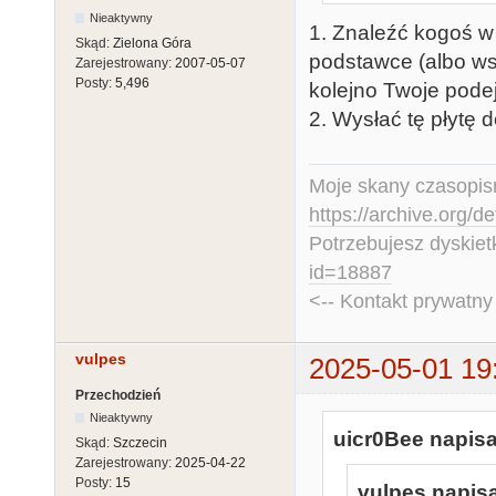
Nieaktywny
1. Znaleźć kogoś w
Skąd:
Zielona Góra
podstawce (albo ws
Zarejestrowany:
2007-05-07
Posty:
5,496
kolejno Twoje pode
2. Wysłać tę płytę 
Moje skany czasopism
https://archive.org/d
Potrzebujesz dyskiet
id=18887
<-- Kontakt prywatn
vulpes
2025-05-01 19
Przechodzień
Nieaktywny
uicr0Bee napisa
Skąd:
Szczecin
Zarejestrowany:
2025-04-22
Posty:
15
vulpes napisa