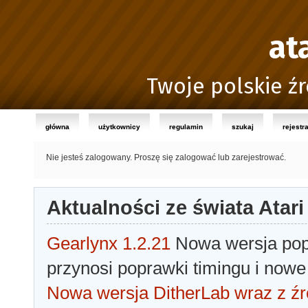
at
Twoje polskie źr
główna
użytkownicy
regulamin
szukaj
rejestr
Nie jesteś zalogowany.
Proszę się zalogować lub zarejestrować.
Aktualności ze świata Atari
Gearlynx 1.2.21
Nowa wersja popu
przynosi poprawki timingu i nowe
Nowa wersja DitherLab wraz z źr