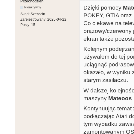
Przechodzień
Dzięki pomocy
Mat
Nieaktywny
Skąd:
Szczecin
POKEY, GTIA oraz
Zarejestrowany:
2025-04-22
Co ciekawe na tele
Posty:
15
brązowy/czerwony 
ekran także pozosta
Kolejnym podejrzan
używałem do tej pory
uciągnąć podraso
okazało, w wyniku
starym zasilaczu.
W dalszej kolejnoś
maszyny
Mateoos
Kontynuując temat 
podłączając Atari 
tym wypadku zawsz
zamontowanym OS RO