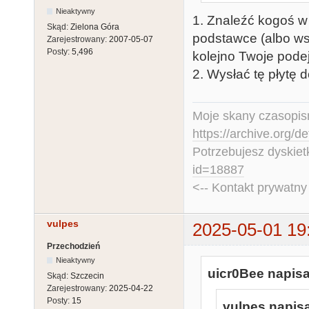
Nieaktywny
1. Znaleźć kogoś w
Skąd:
Zielona Góra
podstawce (albo ws
Zarejestrowany:
2007-05-07
Posty:
5,496
kolejno Twoje pode
2. Wysłać tę płytę 
Moje skany czasopism
https://archive.org/d
Potrzebujesz dyskiet
id=18887
<-- Kontakt prywatn
vulpes
2025-05-01 19
Przechodzień
Nieaktywny
uicr0Bee napisa
Skąd:
Szczecin
Zarejestrowany:
2025-04-22
Posty:
15
vulpes napisa