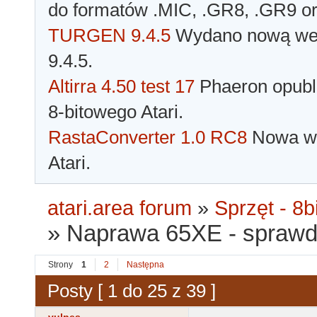
do formatów .MIC, .GR8, .GR9 o
TURGEN 9.4.5
Wydano nową wer
9.4.5.
Altirra 4.50 test 17
Phaeron opubli
8-bitowego Atari.
RastaConverter 1.0 RC8
Nowa wer
Atari.
atari.area forum
»
Sprzęt - 8bi
»
Naprawa 65XE - sprawd
Strony
1
2
Następna
Posty [ 1 do 25 z 39 ]