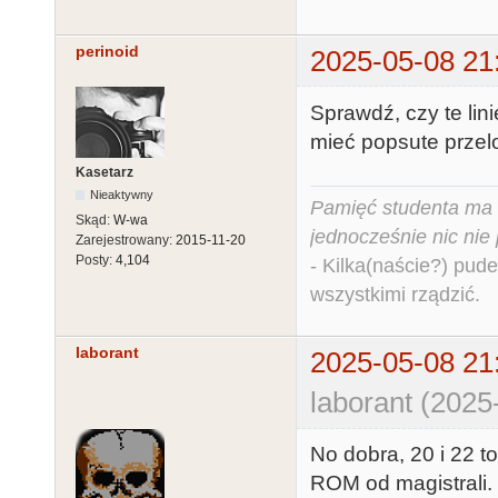
perinoid
2025-05-08 21
Sprawdź, czy te li
mieć popsute przelot
Kasetarz
Nieaktywny
Pamięć studenta ma c
Skąd:
W-wa
jednocześnie nic nie
Zarejestrowany:
2015-11-20
Posty:
4,104
- Kilka(naście?) pude
wszystkimi rządzić.
laborant
2025-05-08 21
laborant (2025
No dobra, 20 i 22 t
ROM od magistrali. 