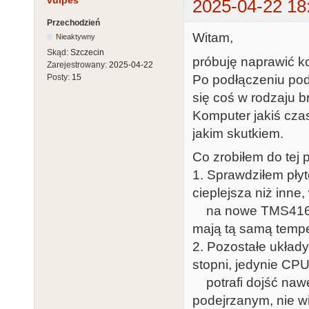
vulpes
2025-04-22 18
Przechodzień
Witam,
Nieaktywny
Skąd:
Szczecin
próbuję naprawić k
Zarejestrowany:
2025-04-22
Po podłączeniu pod 
Posty:
15
się coś w rodzaju 
Komputer jakiś czas
jakim skutkiem.
Co zrobiłem do tej 
1. Sprawdziłem pły
cieplejsza niż inne
na nowe TMS4164-2
mają tą samą temper
2. Pozostałe układ
stopni, jedynie CP
potrafi dojść nawe
podejrzanym, nie w