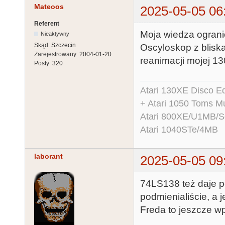
Mateoos
2025-05-05 06
Referent
Moja wiedza ograni
Nieaktywny
Skąd:
Szczecin
Oscyloskop z blisk
Zarejestrowany:
2004-01-20
reanimacji mojej 13
Posty:
320
Atari 130XE Disco 
+ Atari 1050 Toms Mu
Atari 800XE/U1MB/
Atari 1040STe/4MB
laborant
2025-05-05 09
74LS138 też daje per
podmienialiście, a j
Freda to jeszcze w