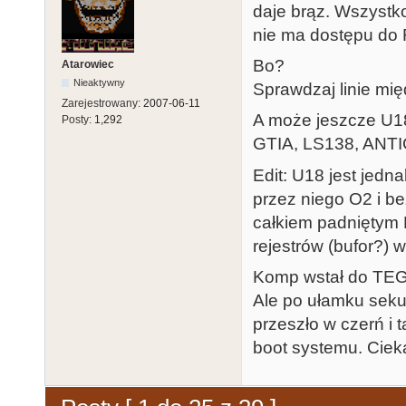
daje brąz. Wszystko
nie ma dostępu do
Bo?
Atarowiec
Nieaktywny
Sprawdzaj linie mi
Zarejestrowany:
2007-06-11
A może jeszcze U18
Posty:
1,292
GTIA, LS138, ANTIC
Edit: U18 jest jedna
przez niego O2 i be
całkiem padniętym 
rejestrów (bufor?) 
Komp wstał do TEGO
Ale po ułamku seku
przeszło w czerń i 
boot systemu. Ciek