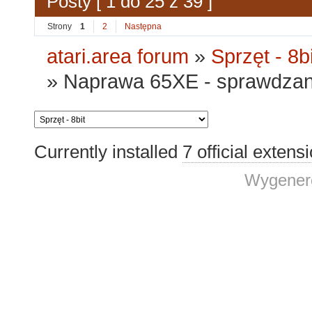
Posty [ 1 do 25 z 39 ]
Strony
1
2
Następna
atari.area forum
»
Sprzęt - 8bi
»
Naprawa 65XE - sprawdzan
Currently installed
7 official extens
Wygenero