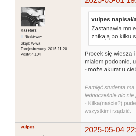
vulpes napisał/a
Zastanawia mnie 
Kasetarz
znikają po kilku
Nieaktywny
Skąd:
W-wa
Zarejestrowany:
2015-11-20
Procek się wiesza i 
Posty:
4,104
miałem podobnie, 
- może akurat u ciebi
Pamięć studenta ma c
jednocześnie nic nie
- Kilka(naście?) pude
wszystkimi rządzić.
vulpes
2025-05-04 22