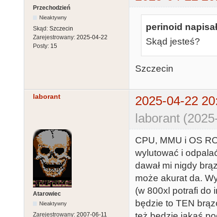
Przechodzień
Nieaktywny
perinoid napisał
Skąd:
Szczecin
Zarejestrowany:
2025-04-22
Skąd jesteś?
Posty:
15
Szczecin
laborant
2025-04-22 20
laborant (2025
CPU, MMU i OS ROM 
wylutować i odpala
dawał mi nigdy brązo
może akurat da. W
(w 800xl potrafi d
Atarowiec
będzie to TEN brąz
Nieaktywny
też będzie jakaś pod
Zarejestrowany:
2007-06-11