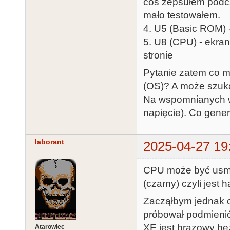
coś zepsułem podcz
mało testowałem.
4. U5 (Basic ROM) 
5. U8 (CPU) - ekra
stronie
Pytanie zatem co 
(OS)? A może szuka
Na wspomnianych wc
napięcie). Co gene
laborant
2025-04-27 19
CPU może być usma
(czarny) czyli jest
Zacząłbym jednak o
próbował podmienić,
XE jest brązowy be
Atarowiec