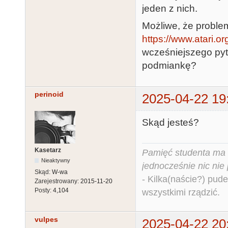
jeden z nich.
Możliwe, że proble
https://www.atari.o
wcześniejszego pyta
podmiankę?
perinoid
2025-04-22 19
Skąd jesteś?
Kasetarz
Pamięć studenta ma c
Nieaktywny
jednocześnie nic nie
Skąd:
W-wa
- Kilka(naście?) pude
Zarejestrowany:
2015-11-20
Posty:
4,104
wszystkimi rządzić.
vulpes
2025-04-22 20