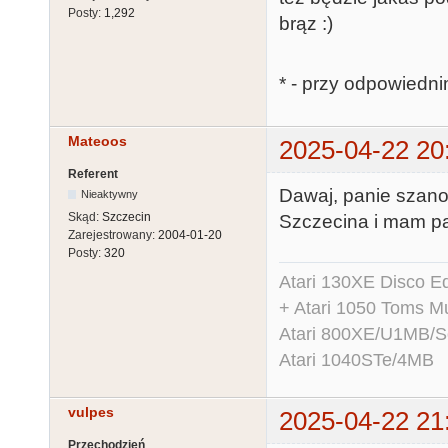
Posty:
1,292
brąz :)
* - przy odpowiedni
Mateoos
2025-04-22 20
Referent
Dawaj, panie szano
Nieaktywny
Skąd:
Szczecin
Szczecina i mam p
Zarejestrowany:
2004-01-20
Posty:
320
Atari 130XE Disco 
+ Atari 1050 Toms Mu
Atari 800XE/U1MB/
Atari 1040STe/4MB
vulpes
2025-04-22 21
Przechodzień