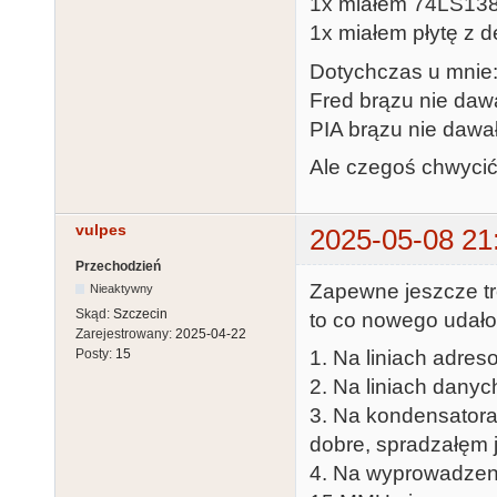
1x miałem 74LS138 
1x miałem płytę z 
Dotychczas u mnie
Fred brązu nie dawa
PIA brązu nie dawał
Ale czegoś chwycić 
vulpes
2025-05-08 21
Przechodzień
Zapewne jeszcze t
Nieaktywny
Skąd:
Szczecin
to co nowego udało 
Zarejestrowany:
2025-04-22
1. Na liniach adre
Posty:
15
2. Na liniach danyc
3. Na kondensatora
dobre, spradzałęm 
4. Na wyprowadzeni