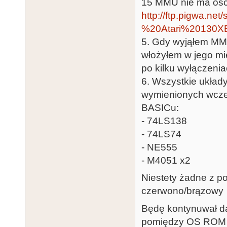
15 MMU nie ma oscy
http://ftp.pigwa.
%20Atari%20130XE
5. Gdy wyjąłem MMU 
włożyłem w jego mi
po kilku wyłączenia
6. Wszystkie układ
wymienionych wcześ
BASICu:
- 74LS138
- 74LS74
- NE555
- M4051 x2
Niestety żadne z po
czerwono/brązowy
Będę kontynuwał dal
pomiędzy OS ROM a