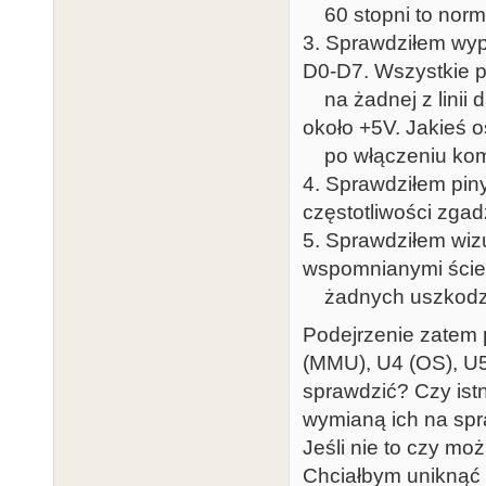
60 stopni to norm
3. Sprawdziłem wy
D0-D7. Wszystkie p
na żadnej z linii d
około +5V. Jakieś o
po włączeniu komp
4. Sprawdziłem piny
częstotliwości zgad
5. Sprawdziłem wiz
wspomnianymi ście
żadnych uszkodz
Podejrzenie zatem 
(MMU), U4 (OS), U5
sprawdzić? Czy ist
wymianą ich na spr
Jeśli nie to czy m
Chciałbym uniknąć 