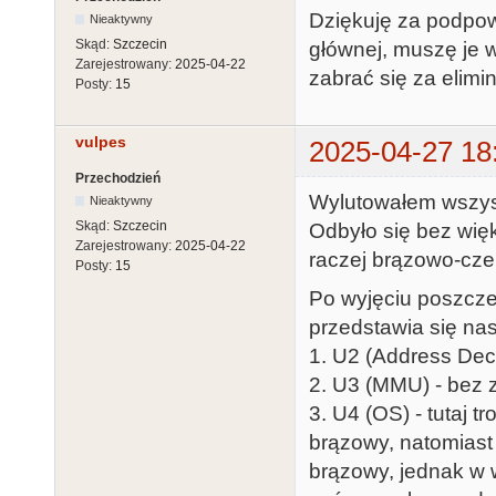
Dziękuję za podpow
Nieaktywny
Skąd:
Szczecin
głównej, muszę je 
Zarejestrowany:
2025-04-22
zabrać się za elimi
Posty:
15
vulpes
2025-04-27 18
Przechodzień
Wylutowałem wszyst
Nieaktywny
Skąd:
Szczecin
Odbyło się bez wię
Zarejestrowany:
2025-04-22
raczej brązowo-cze
Posty:
15
Po wyjęciu poszcze
przedstawia się na
1. U2 (Address Dec
2. U3 (MMU) - bez 
3. U4 (OS) - tutaj t
brązowy, natomiast
brązowy, jednak w w