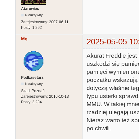
Atarowiec
Nieaktywny
Zarejestrowany:
2007-06-11
Posty:
1,292
Mq
2025-05-05 10
Akurat Freddie jest
uszkodzi się pamięć
pamięci wymienione
Podkasetarz
początku wskazują n
Nieaktywny
dotyczą właśnie te
Skąd:
Poznań
typu usterki spraw
Zarejestrowany:
2016-10-13
Posty:
3,234
MMU. W takiej mniej
rzadziej ulegają u
Nieraz warto też sp
po chwili.