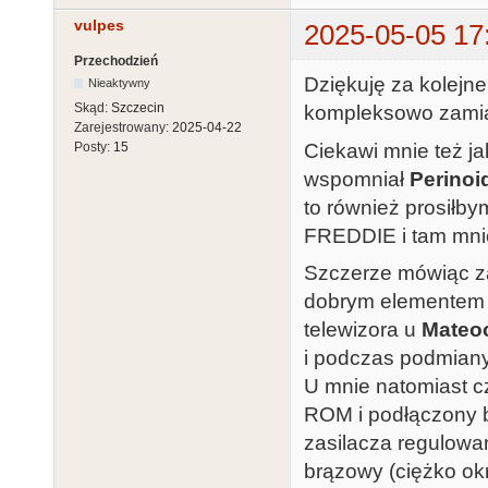
vulpes
2025-05-05 17
Przechodzień
Dziękuję za kolejn
Nieaktywny
Skąd:
Szczecin
kompleksowo zamias
Zarejestrowany:
2025-04-22
Ciekawi mnie też j
Posty:
15
wspomniał
Perinoi
to również prosiłby
FREDDIE i tam mnie
Szczerze mówiąc za
dobrym elementem 
telewizora u
Mateo
i podczas podmian
U mnie natomiast c
ROM i podłączony by
zasilacza regulow
brązowy (ciężko okr