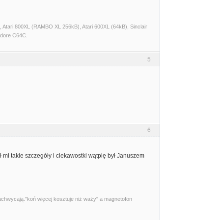
Atari 800XL (RAMBO XL 256kB), Atari 600XL (64kB), Sinclair
dore C64C.
5
6
ił mi takie szczegóły i ciekawostki wątpię był Januszem
zachwycają."koń więcej kosztuje niż waży" a magnetofon