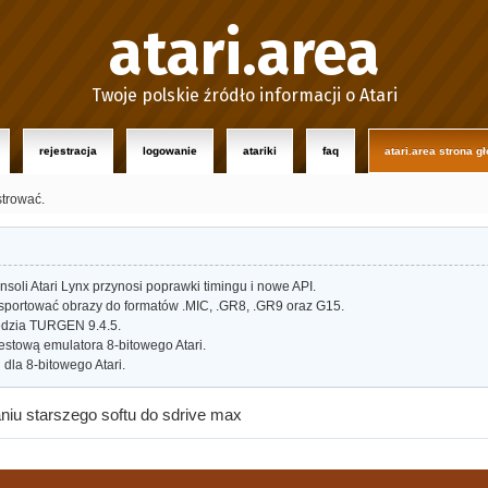
atari.area
Twoje polskie źródło informacji o Atari
rejestracja
logowanie
atariki
faq
atari.area strona g
strować.
oli Atari Lynx przynosi poprawki timingu i nowe API.
portować obrazy do formatów .MIC, .GR8, .GR9 oraz G15.
dzia TURGEN 9.4.5.
estową emulatora 8-bitowego Atari.
dla 8-bitowego Atari.
iu starszego softu do sdrive max