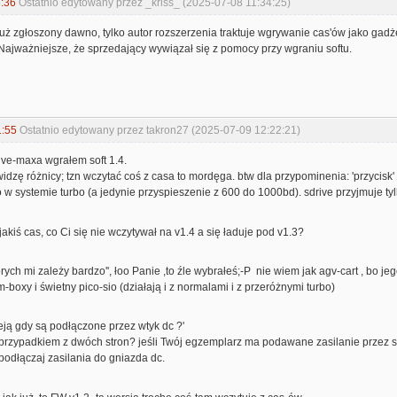
:36
Ostatnio edytowany przez _kriss_ (2025-07-08 11:34:25)
już zgłoszony dawno, tylko autor rozszerzenia traktuje wgrywanie cas'ów jako gadż
Najważniejsze, że sprzedający wywiązał się z pomocy przy wgraniu softu.
1:55
Ostatnio edytowany przez takron27 (2025-07-09 12:22:21)
ive-maxa wgrałem soft 1.4.
widzę różnicy; tzn wczytać coś z casa to mordęga. btw dla przypominenia: 'przycisk'
 systemie turbo (a jedynie przyspieszenie z 600 do 1000bd). sdrive przyjmuje ty
akiś cas, co Ci się nie wczytywał na v1.4 a się ładuje pod v1.3?
órych mi zależy bardzo'', łoo Panie ,to źle wybrałeś;-P nie wiem jak agv-cart , bo j
boxy i świetny pico-sio (działają i z normalami i z przeróżnymi turbo)
zeją gdy są podłączone przez wtyk dc ?'
o przypadkiem z dwóch stron? jeśli Twój egzemplarz ma podawane zasilanie przez 
 podłączaj zasilania do gniazda dc.