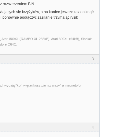
, z rozszerzeniem BIN.
ających się krzyżyków, a na koniec jeszcze raz dotknąć
i ponownie podłączyć zasilanie trzymając rysik
Atari 800XL (RAMBO XL 256kB), Atari 600XL (64kB), Sinclair
dore C64C.
3
zachwycają."koń więcej kosztuje niż waży" a magnetofon
4