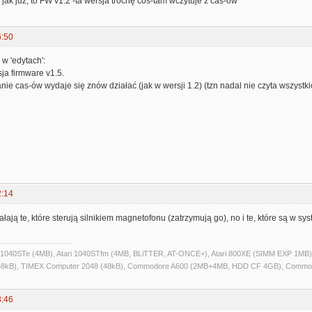
e jak już, to FW v1.2 -ta wersja trochę coś-tam wczytuje z cas-ów
6:50
w 'edytach':
ja firmware v1.5.
anie cas-ów wydaje się znów działać (jak w wersji 1.2) (tzn nadal nie czyta wszystki
2:14
łają te, które sterują silnikiem magnetofonu (zatrzymują go), no i te, które są w 
ri 1040STe (4MB), Atari 1040STfm (4MB, BLiTTER, AT-ONCE+), Atari 800XE (SIMM EXP 1MB), 
kB), TIMEX Computer 2048 (48kB), Commodore A600 (2MB+4MB, HDD CF 4GB), Commo
8:46