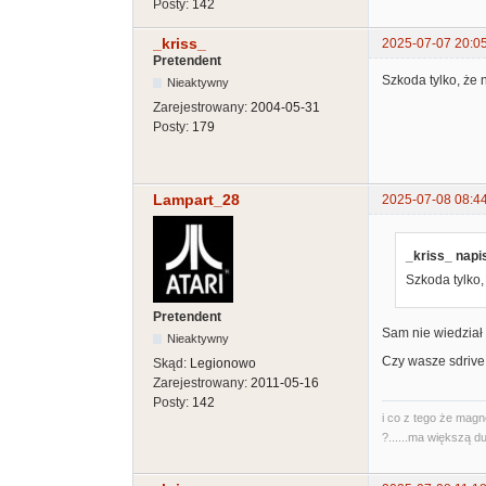
Posty:
142
_kriss_
2025-07-07 20:0
Pretendent
Szkoda tylko, że 
Nieaktywny
Zarejestrowany:
2004-05-31
Posty:
179
Lampart_28
2025-07-08 08:4
_kriss_ napis
Szkoda tylko,
Pretendent
Sam nie wiedział 
Nieaktywny
Czy wasze sdrive 
Skąd:
Legionowo
Zarejestrowany:
2011-05-16
Posty:
142
i co z tego że magn
?......ma większą du