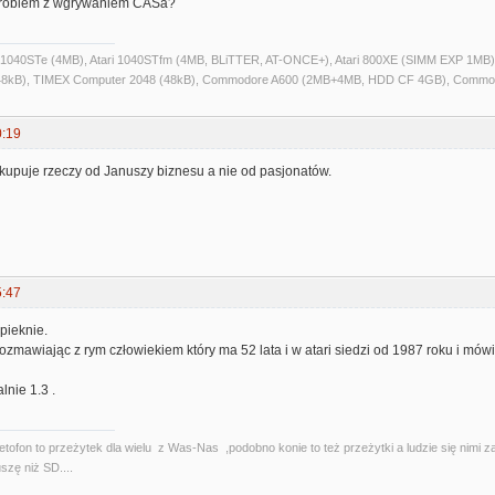
 problem z wgrywaniem CASa?
ri 1040STe (4MB), Atari 1040STfm (4MB, BLiTTER, AT-ONCE+), Atari 800XE (SIMM EXP 1MB), 
kB), TIMEX Computer 2048 (48kB), Commodore A600 (2MB+4MB, HDD CF 4GB), Commo
0:19
ię kupuje rzeczy od Januszy biznesu a nie od pasjonatów.
5:47
 pieknie.
Rozmawiając z rym człowiekiem który ma 52 lata i w atari siedzi od 1987 roku i mów
lnie 1.3 .
etofon to przeżytek dla wielu z Was-Nas ,podobno konie to też przeżytki a ludzie się nimi 
szę niż SD....