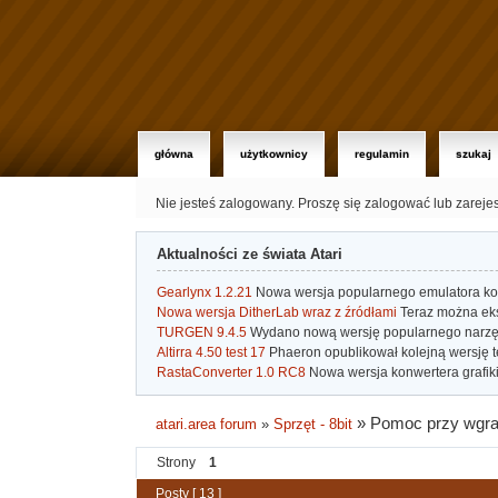
główna
użytkownicy
regulamin
szukaj
Nie jesteś zalogowany.
Proszę się zalogować lub zareje
Aktualności ze świata Atari
Gearlynx 1.2.21
Nowa wersja popularnego emulatora kons
Nowa wersja DitherLab wraz z źródłami
Teraz można eks
TURGEN 9.4.5
Wydano nową wersję popularnego narzę
Altirra 4.50 test 17
Phaeron opublikował kolejną wersję t
RastaConverter 1.0 RC8
Nowa wersja konwertera grafiki 
»
Pomoc przy wgran
atari.area forum
»
Sprzęt - 8bit
Strony
1
Posty [ 13 ]