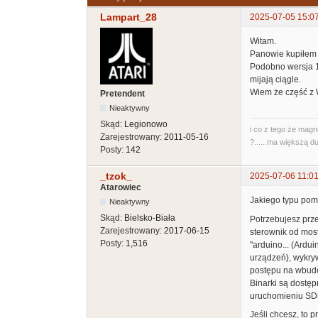
Lampart_28
2025-07-05 15:0
Witam.
Panowie kupiłem s
Podobno wersja 1
mijają ciągle.
Wiem że część z 
Pretendent
Nieaktywny
Skąd:
Legionowo
i co z tego że magn
Zarejestrowany:
2011-05-16
?......ma większą du
Posty:
142
_tzok_
2025-07-06 11:01
Atarowiec
Jakiego typu pom
Nieaktywny
Skąd:
Bielsko-Biała
Potrzebujesz pr
Zarejestrowany:
2017-06-15
sterownik od mos
Posty:
1,516
"arduino... (Ard
urządzeń), wykry
postępu na wbudo
Binarki są dostęp
uruchomieniu SDr
Jeśli chcesz, to 