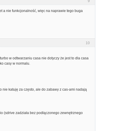
9
et a nie funkcjonalność, więc na naprawie tego buga
10
 turbo w odtwarzaniu casa nie dotyczy że jest to dla casa
lko casy w normalu.
ego nie katuję za często, ale do zabawy z cas-ami nadają
sio (sdrive zadziała bez podłączonego zewnętrznego