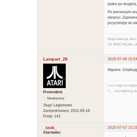
jeden po drugim),
Po pierwszym uru
ekranu). Zapewne,
przyciśnięty do e
Moja kolekcja: Ata
ZX SPECTRUM+ (48
Lampart_28
2025-07-06 15:5
Wgrane. Dziękuję
i co z tego że magn
?......ma większą du
Pretendent
Nieaktywny
Skąd:
Legionowo
Zarejestrowany:
2011-05-16
Posty:
142
_tzok_
2025-07-07 15:1
Atarowiec