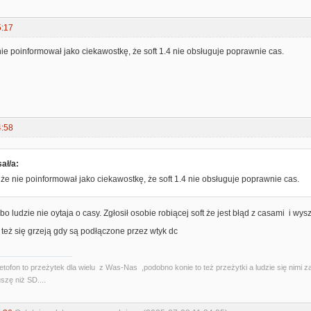
5:17
nie poinformował jako ciekawostkę, że soft 1.4 nie obsługuje poprawnie cas.
4:58
ał/a:
 że nie poinformował jako ciekawostkę, że soft 1.4 nie obsługuje poprawnie cas.
bo ludzie nie oytaja o casy. Zgłosił osobie robiącej soft że jest błąd z casami i wy
też się grzeją gdy są podłączone przez wtyk dc
etofon to przeżytek dla wielu z Was-Nas ,podobno konie to też przeżytki a ludzie się nimi 
szę niż SD....