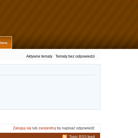
łówna
Aktywne tematy
Tematy bez odpowiedzi
Zaloguj się
lub
zarejestruj
by napisać odpowiedź
Topic RSS feed