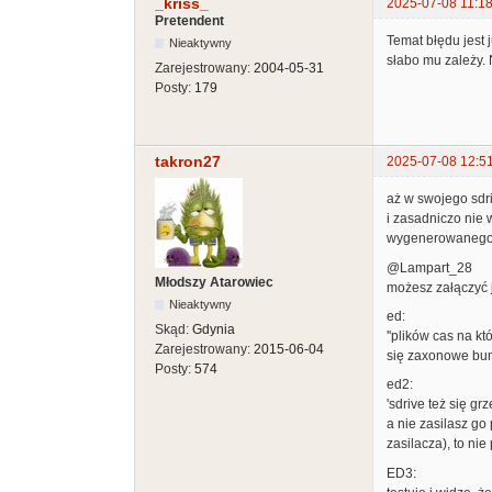
_kriss_
2025-07-08 11:18
Pretendent
Temat błędu jest 
Nieaktywny
słabo mu zależy. 
Zarejestrowany:
2004-05-31
Posty:
179
takron27
2025-07-08 12:5
aż w swojego sdr
i zasadniczo nie 
wygenerowanego w
@Lampart_28
Młodszy Atarowiec
możesz załączyć j
Nieaktywny
ed:
Skąd:
Gdynia
''plików cas na kt
Zarejestrowany:
2015-06-04
się zaxonowe bum-
Posty:
574
ed2:
'sdrive też się gr
a nie zasilasz g
zasilacza), to nie
ED3: