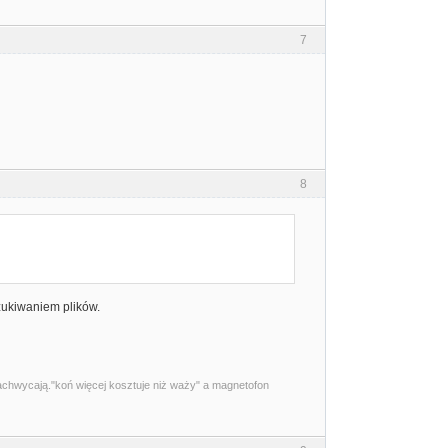
7
8
szukiwaniem plików.
zachwycają."koń więcej kosztuje niż waży" a magnetofon