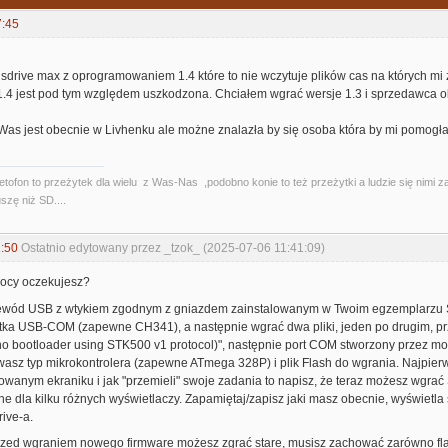
7:45
drive max z oprogramowaniem 1.4 które to nie wczytuje plików cas na których mi 
.4 jest pod tym względem uszkodzona. Chciałem wgrać wersje 1.3 i sprzedawca ob
Was jest obecnie w Livhenku ale możne znalazła by się osoba która by mi pomog
etofon to przeżytek dla wielu z Was-Nas ,podobno konie to też przeżytki a ludzie się nimi 
szę niż SD....
:50
Ostatnio edytowany przez _tzok_ (2025-07-06 11:41:09)
ocy oczekujesz?
zewód USB z wtykiem zgodnym z gniazdem zainstalowanym w Twoim egzemplarzu S
tka USB-COM (zapewne CH341), a następnie wgrać dwa pliki, jeden po drugim,
uino bootloader using STK500 v1 protocol)", następnie port COM stworzony prze
wasz typ mikrokontrolera (zapewne ATmega 328P) i plik Flash do wgrania. Najpie
wanym ekraniku i jak "przemieli" swoje zadania to napisz, że teraz możesz wgrać
ne dla kilku różnych wyświetlaczy. Zapamiętaj/zapisz jaki masz obecnie, wyświetl
ive-a.
przed wgraniem nowego firmware możesz zgrać stare, musisz zachować zarówno flash