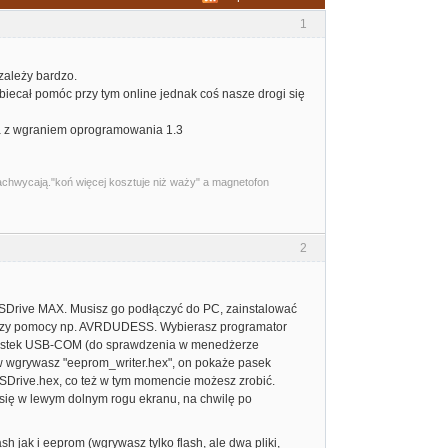
1
zależy bardzo.
iecał pomóc przy tym online jednak coś nasze drogi się
ła z wgraniem oprogramowania 1.3
zachwycają."koń więcej kosztuje niż waży" a magnetofon
2
Drive MAX. Musisz go podłączyć do PC, zainstalować
 przy pomocy np. AVRDUDESS. Wybierasz programator
z mostek USB-COM (do sprawdzenia w menedżerze
rw wgrywasz "eeprom_writer.hex", on pokaże pasek
 SDrive.hex, co też w tym momencie możesz zrobić.
a się w lewym dolnym rogu ekranu, na chwilę po
 jak i eeprom (wgrywasz tylko flash, ale dwa pliki,