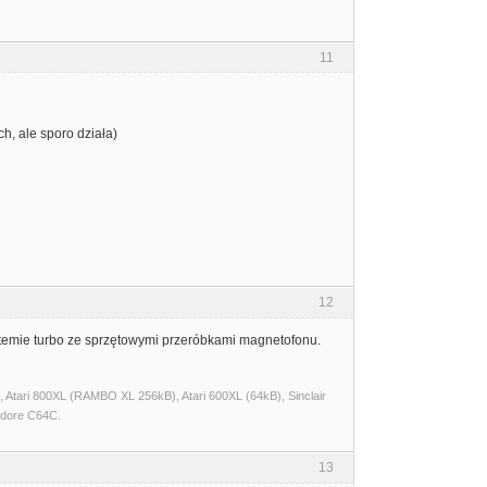
11
ch, ale sporo działa)
12
systemie turbo ze sprzętowymi przeróbkami magnetofonu.
Atari 800XL (RAMBO XL 256kB), Atari 600XL (64kB), Sinclair
dore C64C.
13