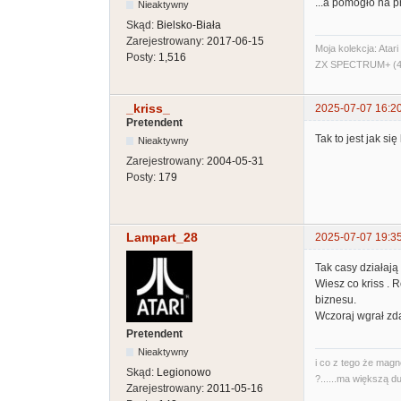
...a pomogło na
Nieaktywny
Skąd:
Bielsko-Biała
Zarejestrowany:
2017-06-15
Moja kolekcja: Ata
Posty:
1,516
ZX SPECTRUM+ (48
_kriss_
2025-07-07 16:2
Pretendent
Tak to jest jak s
Nieaktywny
Zarejestrowany:
2004-05-31
Posty:
179
Lampart_28
2025-07-07 19:3
Tak casy działają
Wiesz co kriss . 
biznesu.
Wczoraj wgrał zda
Pretendent
Nieaktywny
i co z tego że magn
Skąd:
Legionowo
?......ma większą du
Zarejestrowany:
2011-05-16