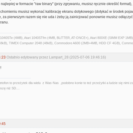
 najlepiej w formacie "raw binary" (przy zgrywaniu, musisz ręcznie określić format)
chomieniu musisz wykonać kalibrację ekranu dotykowego (dotykać w środek pojawi
 za pierwszym razem się nie uda i żeby ją zainicjować ponownie musisz odłączyć 
kranu.
ri 1040STe (4MB), Atari 1040STfm (4MB, BLiTTER, AT-ONCE+), Atari 800XE (SIMM EXP 1MB), 
kB), TIMEX Computer 2048 (48kB), Commodore A600 (2MB+4MB, HDD CF 4GB), Commo
4:23
Ostatnio edytowany przez Lampart_28 (2025-07-06 19:46:16)
!
etofon to przeżytek dla wielu z Was-Nas ,podobno konie to też przeżytki a ludzie się nimi 
szę niż SD....
9:45