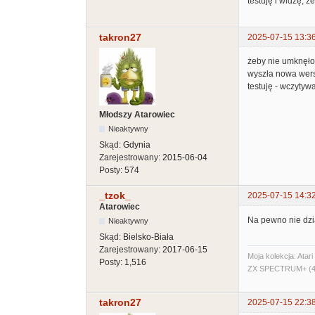
testuję i widzę, ż
takron27
2025-07-15 13:3
żeby nie umknęło 
wyszła nowa wers
testuję - wczytyw
Młodszy Atarowiec
Nieaktywny
Skąd:
Gdynia
Zarejestrowany:
2015-06-04
Posty:
574
_tzok_
2025-07-15 14:3
Atarowiec
Na pewno nie dzia
Nieaktywny
Skąd:
Bielsko-Biała
Zarejestrowany:
2017-06-15
Moja kolekcja: Ata
Posty:
1,516
ZX SPECTRUM+ (48
takron27
2025-07-15 22:3