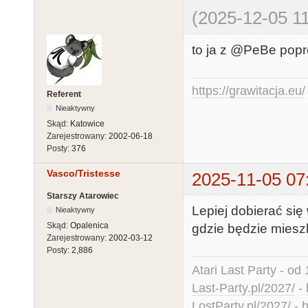
(2025-12-05 11
to ja z @PeBe popr
https://grawitacja.eu/
Referent
Nieaktywny
Skąd:
Katowice
Zarejestrowany:
2002-06-18
Posty:
376
Vasco/Tristesse
2025-11-05 07
Starszy Atarowiec
Lepiej dobierać się
Nieaktywny
Skąd:
Opalenica
gdzie będzie mieszk
Zarejestrowany:
2002-03-12
Posty:
2,886
Atari Last Party - od 
Last-Party.pl/2027/
-
LostParty.pl/2027/
-
h