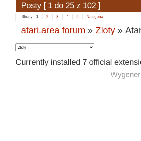
Posty [ 1 do 25 z 102 ]
Strony
1
2
3
4
5
Następna
atari.area forum
»
Zloty
»
Atar
Currently installed
7 official extens
Wygenero