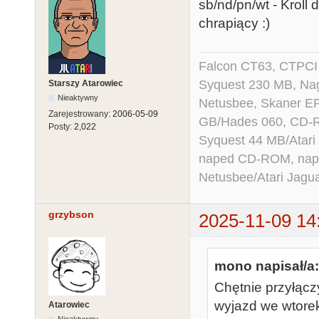
sb/nd/pn/wt - Kroll 
chrapiący :)
Falcon CT63, CTPCI
Syquest 230 MB, N
Starszy Atarowiec
Nieaktywny
Netusbee, Skaner E
Zarejestrowany:
2006-05-09
GB/Hades 060, CD-R
Posty:
2,022
Syquest 44 MB/Atar
naped CD-ROM, napęd
Netusbee/Atari Jagu
grzybson
2025-11-09 14
mono napisał/a:
Chętnie przyłącz
wyjazd we wtorek,
Atarowiec
Nieaktywny