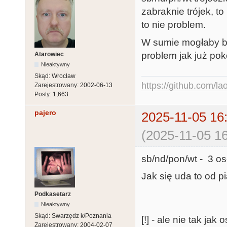
zabraknie trójek, t
to nie problem.
W sumie mogłaby by
problem jak już pok
Atarowiec
Nieaktywny
Skąd:
Wrocław
https://github.com/la
Zarejestrowany:
2002-06-13
Posty:
1,663
pajero
2025-11-05 16
(2025-11-05 16
sb/nd/pon/wt - 3 os
Jak się uda to od pią
Podkasetarz
Nieaktywny
Skąd:
Swarzędz k/Poznania
[!] - ale nie tak jak
Zarejestrowany:
2004-02-07