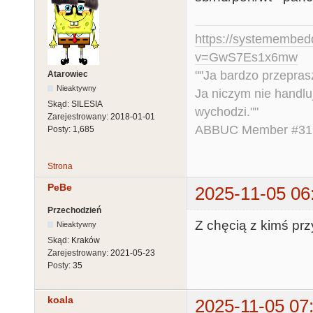
https://systemembed
v=GwS7Es1x6mw
""Ja bardzo przepra
Atarowiec
Nieaktywny
Ja niczym nie handlu
Skąd:
SILESIA
wychodzi.""
Zarejestrowany:
2018-01-01
ABBUC Member #319.
Posty:
1,685
Strona
PeBe
2025-11-05 06
Przechodzień
Z chęcią z kimś pr
Nieaktywny
Skąd:
Kraków
Zarejestrowany:
2021-05-23
Posty:
35
koala
2025-11-05 07