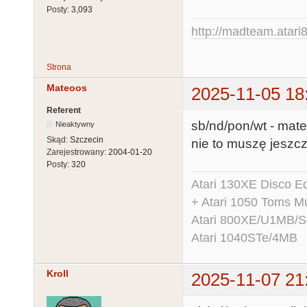
Posty:
3,093
http://madteam.atari8
Strona
Mateoos
2025-11-05 18
Referent
sb/nd/pon/wt - mat
Nieaktywny
Skąd:
Szczecin
nie to muszę jeszcz
Zarejestrowany:
2004-01-20
Posty:
320
Atari 130XE Disco 
+ Atari 1050 Toms Mu
Atari 800XE/U1MB/
Atari 1040STe/4MB
Kroll
2025-11-07 21