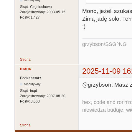
Skąd:
Częstochowa
Mono, jeżeli szuka
Zarejestrowany:
2003-05-15
Posty:
1,427
Zimą jadę solo. Ter
;)
grzybson/SSG^NG
Strona
mono
2025-11-09 16
Podkasetarz
@grzybson: Masz 
Nieaktywny
Skąd:
inąd
Zarejestrowany:
2007-08-20
hex, code and ror'n'ro
Posty:
3,063
niewiedza buduje, wi
Strona