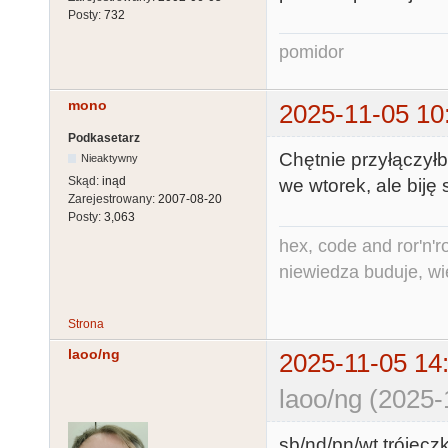
Posty:
732
pomidor
mono
2025-11-05 10
Podkasetarz
Chętnie przyłączył
Nieaktywny
Skąd:
inąd
we wtorek, ale biję
Zarejestrowany:
2007-08-20
Posty:
3,063
hex, code and ror'n'ro
niewiedza buduje, wi
Strona
laoo/ng
2025-11-05 14
laoo/ng (2025-
sb/nd/pn/wt trójeczk