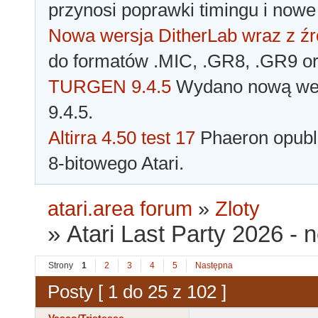
przynosi poprawki timingu i nowe
Nowa wersja DitherLab wraz z źr
do formatów .MIC, .GR8, .GR9 o
TURGEN 9.4.5
Wydano nową wer
9.4.5.
Altirra 4.50 test 17
Phaeron opubli
8-bitowego Atari.
atari.area forum
»
Zloty
»
Atari Last Party 2026 - n
Strony
1
2
3
4
5
Następna
Posty [ 1 do 25 z 102 ]