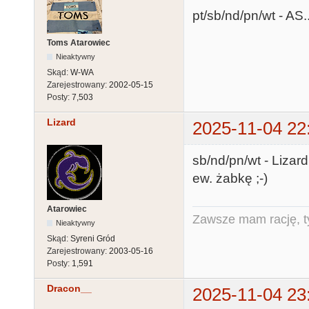
pt/sb/nd/pn/wt - AS.
Toms Atarowiec
Nieaktywny
Skąd:
W-WA
Zarejestrowany:
2002-05-15
Posty:
7,503
Lizard
2025-11-04 22
sb/nd/pn/wt - Lizar
ew. żabkę ;-)
Atarowiec
Zawsze mam rację, ty
Nieaktywny
Skąd:
Syreni Gród
Zarejestrowany:
2003-05-16
Posty:
1,591
Dracon__
2025-11-04 23