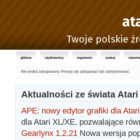
at
Twoje polskie źr
główna
użytkownicy
regulamin
szukaj
rejestr
Nie jesteś zalogowany.
Proszę się zalogować lub zarejestrować.
Aktualności ze świata Atari
APE: nowy edytor grafiki dla Atari
dla Atari XL/XE, pozwalające rów
Gearlynx 1.2.21
Nowa wersja popu