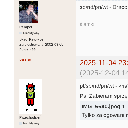
sb/nd/pn/wt - Drac
ślamk!
Parapet
Nieaktywny
Skąd:
Katowice
Zarejestrowany:
2002-08-05
Posty:
499
kris3d
2025-11-04 23
(2025-12-04 14
pt/sb/nd/pn/wt - kr
Ps. Zabieram sprzęt
IMG_6680.jpeg
1.
Tylko zalogowani m
Przechodzień
Nieaktywny