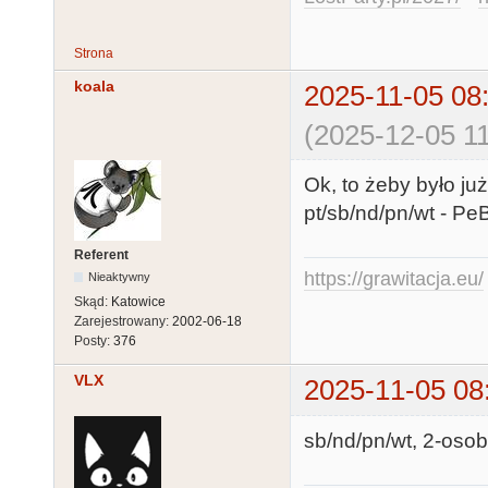
Strona
koala
2025-11-05 08
(2025-12-05 11
Ok, to żeby było ju
pt/sb/nd/pn/wt - PeB
Referent
https://grawitacja.eu/
Nieaktywny
Skąd:
Katowice
Zarejestrowany:
2002-06-18
Posty:
376
VLX
2025-11-05 08
sb/nd/pn/wt, 2-osob