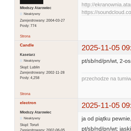
http://ekranownia.atar
Młodszy Atarowiec
https://soundcloud.co
Nieaktywny
Zarejestrowany:
2004-03-27
Posty:
774
Strona
Candle
2025-11-05 09
Kasetarz
pt/sb/nd/pn/wt, 2-os
Nieaktywny
Skąd:
Lublin
Zarejestrowany:
2002-11-28
przechodze na tumiw
Posty:
4,258
Strona
electron
2025-11-05 09
Młodszy Atarowiec
ja od piątku pewnie,
Nieaktywny
Skąd:
Toruń
pt/sb/nd/pn/wt: jaski
Zarejestrowany:
2002-06-05