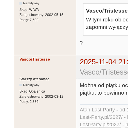
Nieaktywny
Skąd:
W-WA
Vasco/Tristesse
Zarejestrowany:
2002-05-15
W tym roku obiec
Posty:
7,503
zapomni wyłączyć
?
Vasco/Tristesse
2025-11-04 21
Vasco/Tristess
Starszy Atarowiec
Można od piątku ocz
Nieaktywny
Skąd:
Opalenica
piątku, to powinno
Zarejestrowany:
2002-03-12
Posty:
2,886
Atari Last Party - od 
Last-Party.pl/2027/
-
LostParty.pl/2027/
-
h