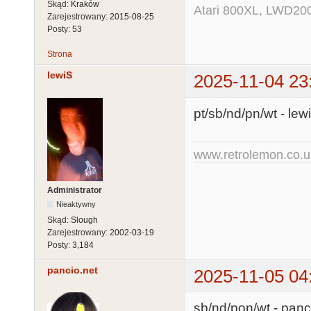
Skąd:
Kraków
Atari 800XL, LWD200
Zarejestrowany:
2015-08-25
Posty:
53
Strona
lewiS
2025-11-04 23
pt/sb/nd/pn/wt - le
www.retrolemon.co.u
Administrator
Nieaktywny
Skąd:
Slough
Zarejestrowany:
2002-03-19
Posty:
3,184
pancio.net
2025-11-05 04
sb/nd/pon/wt - panc