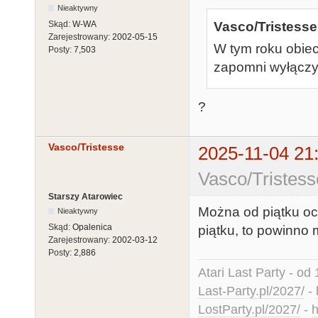
Nieaktywny
Skąd:
W-WA
Vasco/Tristesse
Zarejestrowany:
2002-05-15
W tym roku obiec
Posty:
7,503
zapomni wyłączyć
?
Vasco/Tristesse
2025-11-04 21
Vasco/Tristess
Starszy Atarowiec
Można od piątku ocz
Nieaktywny
Skąd:
Opalenica
piątku, to powinno
Zarejestrowany:
2002-03-12
Posty:
2,886
Atari Last Party - od 
Last-Party.pl/2027/
-
LostParty.pl/2027/
-
h