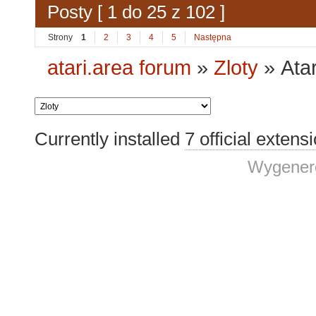
Posty [ 1 do 25 z 102 ]
Strony
1
2
3
4
5
Następna
atari.area forum
»
Zloty
»
Atar
Currently installed
7 official extens
Wygenero