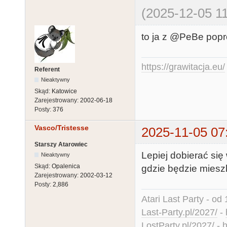
(2025-12-05 11
to ja z @PeBe popr
https://grawitacja.eu/
Referent
Nieaktywny
Skąd:
Katowice
Zarejestrowany:
2002-06-18
Posty:
376
Vasco/Tristesse
2025-11-05 07
Starszy Atarowiec
Lepiej dobierać się
Nieaktywny
Skąd:
Opalenica
gdzie będzie mieszk
Zarejestrowany:
2002-03-12
Posty:
2,886
Atari Last Party - od 
Last-Party.pl/2027/
-
LostParty.pl/2027/
-
h