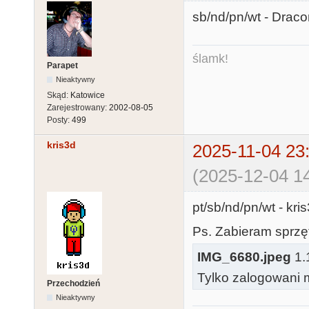
sb/nd/pn/wt - Drac
ślamk!
Parapet
Nieaktywny
Skąd:
Katowice
Zarejestrowany:
2002-08-05
Posty:
499
kris3d
2025-11-04 23
(2025-12-04 14
pt/sb/nd/pn/wt - kr
Ps. Zabieram sprzęt
IMG_6680.jpeg
1.
Tylko zalogowani m
Przechodzień
Nieaktywny