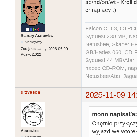
sb/nd/pn/wt - Kroll 
chrapiący :)
Falcon CT63, CTPCI
Syquest 230 MB, N
Starszy Atarowiec
Nieaktywny
Netusbee, Skaner E
Zarejestrowany:
2006-05-09
GB/Hades 060, CD-R
Posty:
2,022
Syquest 44 MB/Atar
naped CD-ROM, napęd
Netusbee/Atari Jagu
grzybson
2025-11-09 14
mono napisał/a:
Chętnie przyłącz
wyjazd we wtorek,
Atarowiec
Nieaktywny