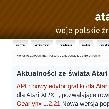
at
Twoje polskie źr
główna
użytkownicy
regulamin
szukaj
rejestr
Nie jesteś zalogowany.
Proszę się zalogować lub zarejestrować.
Aktualności ze świata Atari
APE: nowy edytor grafiki dla Atari
dla Atari XL/XE, pozwalające rów
Gearlynx 1.2.21
Nowa wersja popu