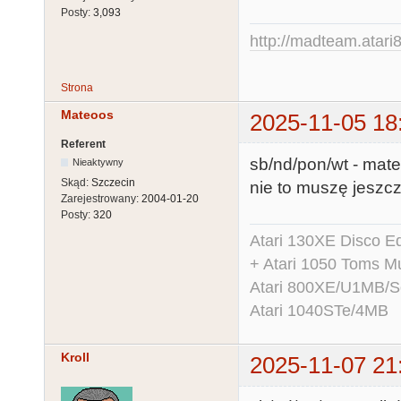
Posty:
3,093
http://madteam.atari8
Strona
Mateoos
2025-11-05 18
Referent
sb/nd/pon/wt - mat
Nieaktywny
Skąd:
Szczecin
nie to muszę jeszcz
Zarejestrowany:
2004-01-20
Posty:
320
Atari 130XE Disco 
+ Atari 1050 Toms Mu
Atari 800XE/U1MB/
Atari 1040STe/4MB
Kroll
2025-11-07 21