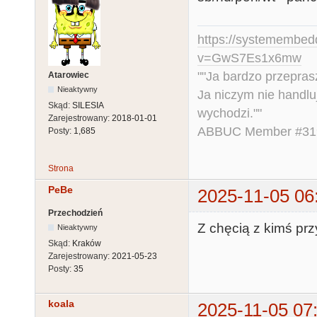
https://systemembed
v=GwS7Es1x6mw
""Ja bardzo przepra
Atarowiec
Nieaktywny
Ja niczym nie handlu
Skąd:
SILESIA
wychodzi.""
Zarejestrowany:
2018-01-01
ABBUC Member #319.
Posty:
1,685
Strona
PeBe
2025-11-05 06
Przechodzień
Z chęcią z kimś pr
Nieaktywny
Skąd:
Kraków
Zarejestrowany:
2021-05-23
Posty:
35
koala
2025-11-05 07