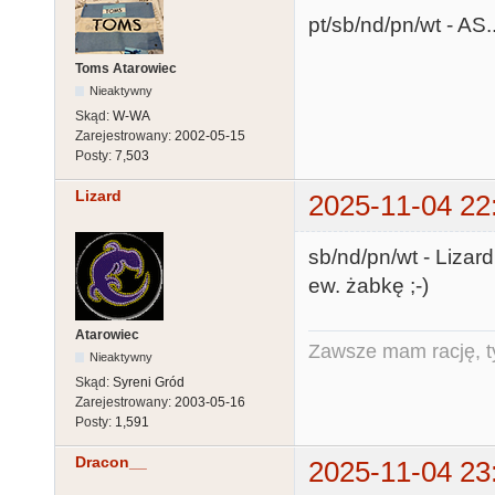
pt/sb/nd/pn/wt - AS.
Toms Atarowiec
Nieaktywny
Skąd:
W-WA
Zarejestrowany:
2002-05-15
Posty:
7,503
Lizard
2025-11-04 22
sb/nd/pn/wt - Lizar
ew. żabkę ;-)
Atarowiec
Zawsze mam rację, ty
Nieaktywny
Skąd:
Syreni Gród
Zarejestrowany:
2003-05-16
Posty:
1,591
Dracon__
2025-11-04 23