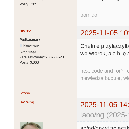
Posty:
732
pomidor
mono
2025-11-05 10
Podkasetarz
Chętnie przyłączył
Nieaktywny
Skąd:
inąd
we wtorek, ale biję
Zarejestrowany:
2007-08-20
Posty:
3,063
hex, code and ror'n'ro
niewiedza buduje, wi
Strona
laoo/ng
2025-11-05 14
laoo/ng (2025-
sb/nd/pn/wt trójeczk