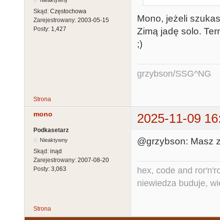
Skąd:
Częstochowa
Mono, jeżeli szuka
Zarejestrowany:
2003-05-15
Posty:
1,427
Zimą jadę solo. Ter
;)
grzybson/SSG^NG
Strona
mono
2025-11-09 16
Podkasetarz
@grzybson: Masz 
Nieaktywny
Skąd:
inąd
Zarejestrowany:
2007-08-20
hex, code and ror'n'ro
Posty:
3,063
niewiedza buduje, wi
Strona