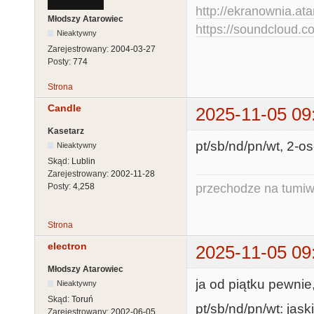
http://ekranownia.atar
Młodszy Atarowiec
https://soundcloud.co
Nieaktywny
Zarejestrowany:
2004-03-27
Posty:
774
Strona
Candle
2025-11-05 09
Kasetarz
pt/sb/nd/pn/wt, 2-os
Nieaktywny
Skąd:
Lublin
Zarejestrowany:
2002-11-28
przechodze na tumiw
Posty:
4,258
Strona
electron
2025-11-05 09
Młodszy Atarowiec
ja od piątku pewnie,
Nieaktywny
Skąd:
Toruń
pt/sb/nd/pn/wt: jaski
Zarejestrowany:
2002-06-05