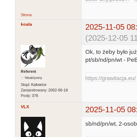
Strona
koala
2025-11-05 08
(2025-12-05 11
Ok, to żeby było ju
pt/sb/nd/pn/wt - PeB
Referent
https://grawitacja.eu/
Nieaktywny
Skąd:
Katowice
Zarejestrowany:
2002-06-18
Posty:
376
VLX
2025-11-05 08
sb/nd/pn/wt, 2-osob