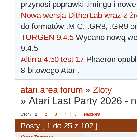
przynosi poprawki timingu i nowe
Nowa wersja DitherLab wraz z źr
do formatów .MIC, .GR8, .GR9 o
TURGEN 9.4.5
Wydano nową wer
9.4.5.
Altirra 4.50 test 17
Phaeron opubli
8-bitowego Atari.
atari.area forum
»
Zloty
»
Atari Last Party 2026 - n
Strony
1
2
3
4
5
Następna
Posty [ 1 do 25 z 102 ]