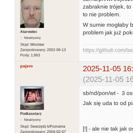
zabraknie trójek, t
to nie problem.
W sumie mogłaby by
problem jak już pok
Atarowiec
Nieaktywny
Skąd:
Wrocław
https://github.com/la
Zarejestrowany:
2002-06-13
Posty:
1,663
pajero
2025-11-05 16
(2025-11-05 16
sb/nd/pon/wt - 3 os
Jak się uda to od pią
Podkasetarz
Nieaktywny
Skąd:
Swarzędz k/Poznania
[!] - ale nie tak jak
Zarejestrowany:
2004-02-07