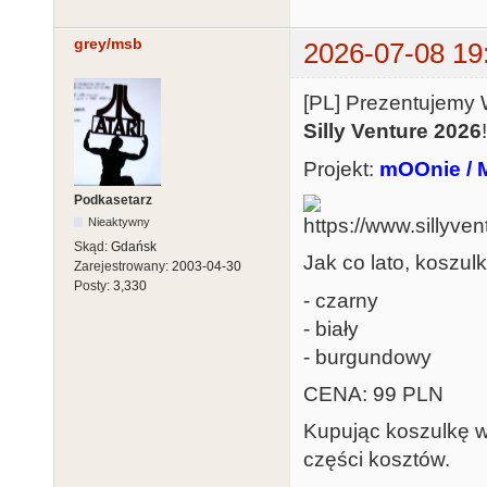
grey/msb
2026-07-08 19
[PL] Prezentujemy 
Silly Venture 2026
!
Projekt:
mOOnie / 
Podkasetarz
Nieaktywny
Skąd:
Gdańsk
Jak co lato, koszul
Zarejestrowany:
2003-04-30
Posty:
3,330
- czarny
- biały
- burgundowy
CENA: 99 PLN
Kupując koszulkę w
części kosztów.