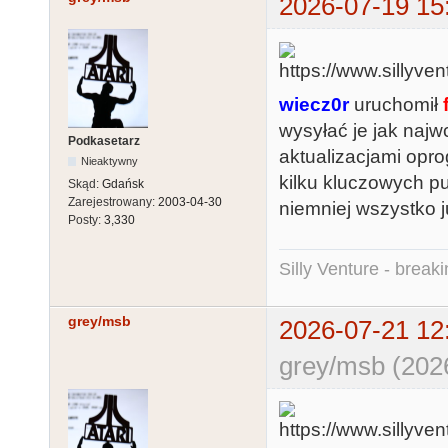
2026-07-19 15
wiecz0r
uruchomił
wysyłać je jak naj
Podkasetarz
aktualizacjami opr
Nieaktywny
kilku kluczowych pu
Skąd:
Gdańsk
Zarejestrowany:
2003-04-30
niemniej wszystko j
Posty:
3,330
Silly Venture - break
grey/msb
2026-07-21 12
grey/msb (202