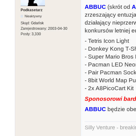
ABBUC
(skrót od
A
Podkasetarz
zrzeszający entuzj
Nieaktywny
działający nieprzer
Skąd:
Gdańsk
Zarejestrowany:
2003-04-30
konkursów letniej e
Posty:
3,330
- Tetris Icon Light
- Donkey Kong T-Sh
- Super Mario Bros
- Pacman LED Neon
- Pair Pacman Sock
- 8bit World Map P
- 2x A8PicoCart Kit
Sponosorowi bard
ABBUC
będzie obec
Silly Venture - break