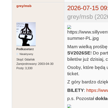
grey/msb
2026-07-15 09
grey/msb (202
Mam wielką prośbę 
Podkasetarz
SV2026SE
! Do par
Nieaktywny
biletów już dzisiaj,
Skąd:
Gdańsk
Zarejestrowany:
2003-04-30
Osoby, które będą 
Posty:
3,330
ticket.
Z góry bardzo dzięk
BILETY
:
https://www
p.s. Pozostał
dokła