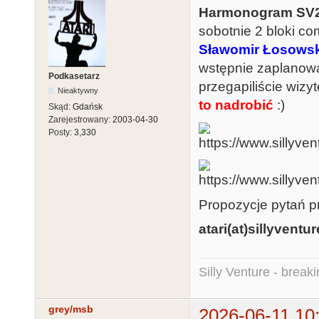
Harmonogram SV
sobotnie 2 bloki com
Sławomir Łosowsk
wstępnie zaplanowan
Podkasetarz
przegapiliście wizy
Nieaktywny
to nadrobić
:)
Skąd:
Gdańsk
Zarejestrowany:
2003-04-30
Posty:
3,330
Propozycje pytań p
atari(at)sillyventu
Silly Venture - break
grey/msb
2026-06-11 10