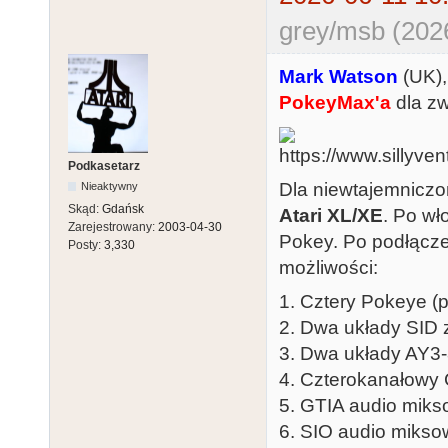
grey/msb (202
Mark Watson
(UK),
PokeyMax'a
dla z
Podkasetarz
Dla niewtajemnicz
Nieaktywny
Skąd:
Gdańsk
Atari XL/XE
. Po wł
Zarejestrowany:
2003-04-30
Pokey. Po podłącze
Posty:
3,330
możliwości:
1. Cztery Pokeye (
2. Dwa układy SID 
3. Dwa układy AY3-
4. Czterokanałowy 
5. GTIA audio miks
6. SIO audio mikso