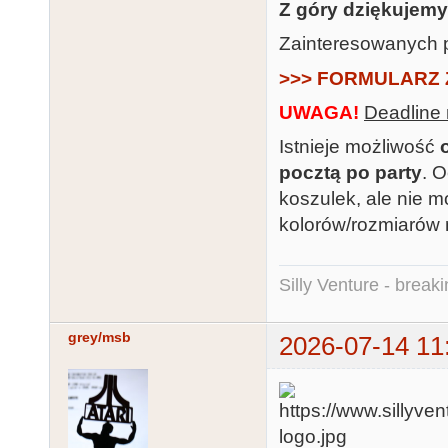
Z góry dziękujemy
Zainteresowanych p
>>> FORMULARZ 
UWAGA!
Deadline 
Istnieje możliwość
pocztą po party
. 
koszulek, ale nie
kolorów/rozmiarów n
Silly Venture - break
grey/msb
2026-07-14 11