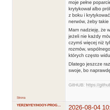
moje pełne poparcie
krytykował albo pró
z boku i krytykować
nerwów, żeby takie
Mam nadzieję, że wi
jeżeli nie każdy mów
czymś więcej niż t
rozmów, wspólnego 
których często wid
Dlatego jeszcze raz 
swoje, bo naprawdę
GitHUB:
https://gith
Strona
YERZMYEY/HOOY-PROGRAM
2026-08-04 10