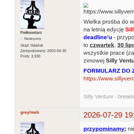
Wielka prośba do w
na letnią edycję
Sil
Podkasetarz
deadline'u
- przyp
Nieaktywny
to
czwartek
,
30 lip
Skąd:
Gdańsk
Zarejestrowany:
2003-04-30
wszystkie prace (z
Posty:
3,330
zimowej
Silly Vent
FORMULARZ DO 
https://www.sillyven
Silly Venture - break
grey/msb
2026-07-29 19
przypominamy:
ni