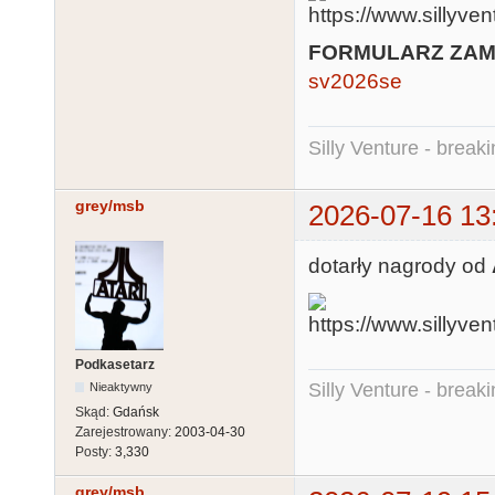
FORMULARZ ZA
sv2026se
Silly Venture - break
grey/msb
2026-07-16 13
dotarły nagrody od
Podkasetarz
Silly Venture - break
Nieaktywny
Skąd:
Gdańsk
Zarejestrowany:
2003-04-30
Posty:
3,330
grey/msb