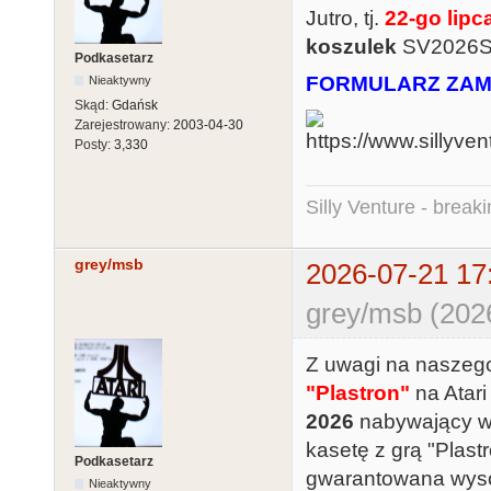
Jutro, tj.
22-go lipc
koszulek
SV2026S
Podkasetarz
FORMULARZ ZAMÓ
Nieaktywny
Skąd:
Gdańsk
Zarejestrowany:
2003-04-30
Posty:
3,330
Silly Venture - break
grey/msb
2026-07-21 17
grey/msb (202
Z uwagi na naszeg
"Plastron"
na Atari
2026
nabywający w
kasetę z grą "Plas
Podkasetarz
gwarantowana wyso
Nieaktywny