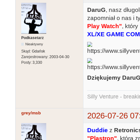
DaruG
, nasz długo
zapomniał o nas i 
Play Watch"
, któr
XL/XE GAME COM
Podkasetarz
Nieaktywny
Skąd:
Gdańsk
Zarejestrowany:
2003-04-30
Posty:
3,330
Dziękujemy DaruG
Silly Venture - break
grey/msb
2026-07-26 07
Duddie
z
Retronic
"Plastron"
, która 