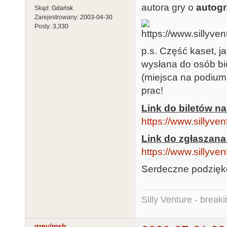
autora gry o
autogr
Skąd:
Gdańsk
Zarejestrowany:
2003-04-30
Posty:
3,330
p.s. Część kaset, j
wysłana do osób bi
(miejsca na podium
prac!
Link do biletów na
https://www.sillyven
Link do zgłaszan
https://www.sillyven
Serdeczne podzięk
Silly Venture - break
grey/msb