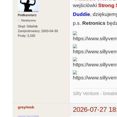
wejściówki
Strong 
Duddie
, dziękujem
Podkasetarz
Nieaktywny
p.s.
Retronics
będz
Skąd:
Gdańsk
Zarejestrowany:
2003-04-30
Posty:
3,330
Silly Venture - break
grey/msb
2026-07-27 18