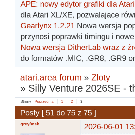
APE: nowy edytor grafiki dla Atari
dla Atari XL/XE, pozwalające rów
Gearlynx 1.2.21
Nowa wersja popu
przynosi poprawki timingu i nowe
Nowa wersja DitherLab wraz z źr
do formatów .MIC, .GR8, .GR9 o
atari.area forum
»
Zloty
»
Silly Venture 2026SE - t
Strony
Poprzednia
1
2
3
Posty [ 51 do 75 z 75 ]
grey/msb
2026-06-01 13