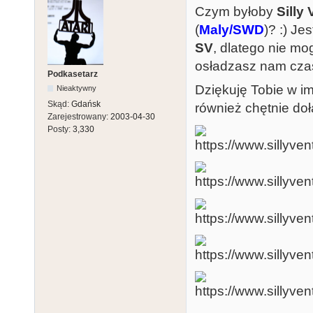
Czym byłoby
Silly
(
Maly/SWD
)? :) Je
SV
, dlatego nie mo
osładzasz nam cz
Podkasetarz
Dziękuję Tobie w im
Nieaktywny
Skąd:
Gdańsk
również chętnie do
Zarejestrowany:
2003-04-30
Posty:
3,330