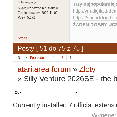
Nieaktywny
Trzy najpopularniej
Skąd:
już dawno nie Krakow
http://ym-digital.i-de
Zarejestrowany:
2002-11-03
https://soundcloud.
Posty:
5,172
ŻADEN DOBRY UCZ
Strona
Posty [ 51 do 75 z 75 ]
Strony
Poprzednia
1
2
3
atari.area forum
»
Zloty
»
Silly Venture 2026SE - the b
Currently installed
7 official extens
Wygenero