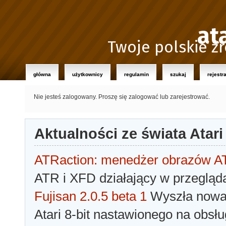
at
Twoje polskie źr
główna
użytkownicy
regulamin
szukaj
rejestr
Nie jesteś zalogowany.
Proszę się zalogować lub zarejestrować.
Aktualności ze świata Atari
ATRaction: menedżer obrazów 
ATR i XFD działający w przegląda
Fujisan 2.0.5 beta 1
Wyszła nowa 
Atari 8-bit nastawionego na obsłu