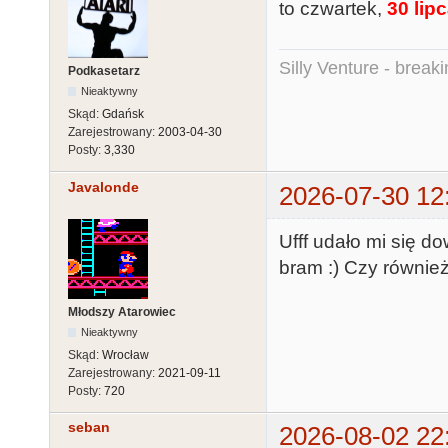
to czwartek,
30 lip
Silly Venture - break
Podkasetarz
Nieaktywny
Skąd:
Gdańsk
Zarejestrowany:
2003-04-30
Posty:
3,330
Javalonde
2026-07-30 12
Ufff udało mi się 
bram :) Czy również
Młodszy Atarowiec
Nieaktywny
Skąd:
Wrocław
Zarejestrowany:
2021-09-11
Posty:
720
seban
2026-08-02 22