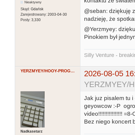
kontaktu ze światem
Nieaktywny
Skąd:
Gdańsk
@seban: dziękuję z
Zarejestrowany:
2003-04-30
nadzieję, że spotka
Posty:
3,330
@Yerzmyey: dziękuj
Pinokiem był jednym
Silly Venture - break
YERZMYEY/HOOY-PROGRAM
2026-08-05 16
YERZMYEY/HO
Jak juz pisalem tu
geyowcow :-P ogro
video!!!!!!!!!!!!!!!! =8-
Bez niego koncert 
Nadkasetarz