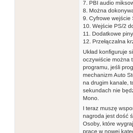
7. PBI audio mikso
8. Można dokonywać 
9. Cyfrowe wejście
10. Wejście PS/2 do
11. Dodatkowe piny
12. Przełączalna kr
Układ konfiguruje s
oczywiście można t
programu, jeśli pro
mechanizm Auto Ster
na drugim kanale, t
sekundach nie będz
Mono.
I teraz muszę wsp
nagroda jest dość 
Osoby, które wygra
pracę w nowej kateg