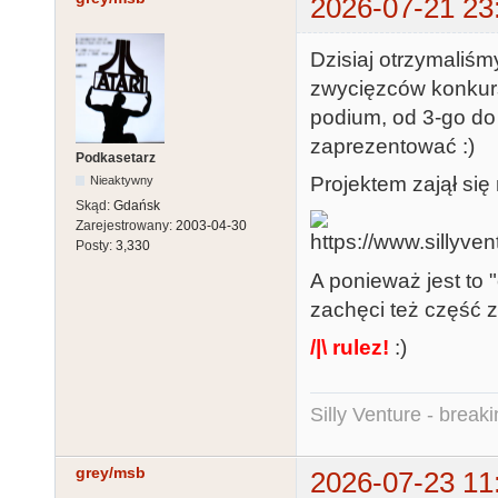
2026-07-21 23
Dzisiaj otrzymaliśm
zwycięzców konkurs
podium, od 3-go do
zaprezentować :)
Podkasetarz
Projektem zajął się
Nieaktywny
Skąd:
Gdańsk
Zarejestrowany:
2003-04-30
Posty:
3,330
A ponieważ jest to 
zachęci też część 
/|\ rulez!
:)
Silly Venture - break
grey/msb
2026-07-23 11