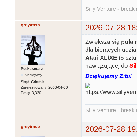
Silly Venture - break
grey/msb
2026-07-28 18
Zwiększa się
pula 
dla biorących udzi
Atari XL/XE
(5 sztu
nawiązującej do
Si
Podkasetarz
Dziękujemy Zibi!
Nieaktywny
Skąd:
Gdańsk
Zarejestrowany:
2003-04-30
Posty:
3,330
Silly Venture - break
grey/msb
2026-07-28 19