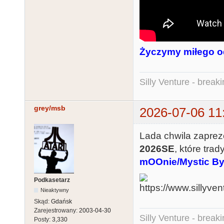
Życzymy miłego o
Silly Venture - break
grey/msb
2026-07-06 11
Lada chwila zaprez
2026SE
, które tra
mOOnie/Mystic By
Podkasetarz
Nieaktywny
Skąd:
Gdańsk
Zarejestrowany:
2003-04-30
Silly Venture - break
Posty:
3,330