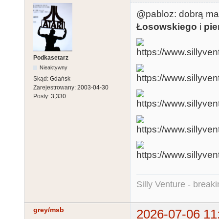
@pabloz: dobrą mas
Łosowskiego
i
pie
Podkasetarz
Nieaktywny
Skąd:
Gdańsk
Zarejestrowany:
2003-04-30
Posty:
3,330
Silly Venture - break
grey/msb
2026-07-06 11