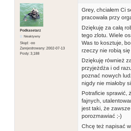
Grey, chciałem Ci s
pracowała przy organ
Dziękuję za całą ro
Podkasetarz
tego zlotu. Wiele o
Nieaktywny
Was to kosztuje, bo
Skąd:
-oo
Zarejestrowany:
2002-07-13
rzeczy nie robią si
Posty:
3,188
Dziękuję również za
przyjeżdża i od ra
poznać nowych ludz
nigdy nie miałoby s
Potraficie sprawić
fajnych, utalentow
jest taki, że zawsz
porozmawiać ;-)
Chcę też napisać w