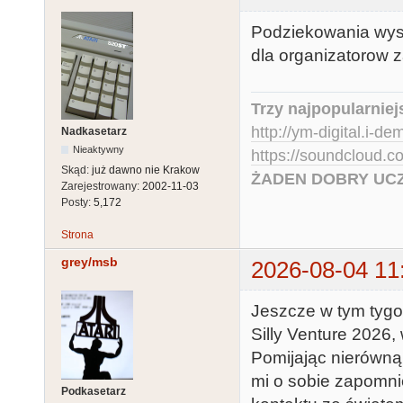
Podziekowania wysyl
dla organizatorow z
Trzy najpopularniej
http://ym-digital.i-de
Nadkasetarz
Nieaktywny
https://soundcloud.
Skąd:
już dawno nie Krakow
ŻADEN DOBRY UCZ
Zarejestrowany:
2002-11-03
Posty:
5,172
Strona
grey/msb
2026-08-04 11
Jeszcze w tym tygo
Silly Venture 2026,
Pomijając nierówną 
mi o sobie zapomni
Podkasetarz