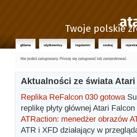
at
Twoje polskie źr
główna
użytkownicy
regulamin
szukaj
rejestr
Nie jesteś zalogowany.
Proszę się zalogować lub zarejestrować.
Aktualności ze świata Atari
Replika ReFalcon 030 gotowa
Sua
replikę płyty głównej Atari Falcon
ATRaction: menedżer obrazów 
ATR i XFD działający w przegląda