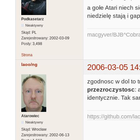
a gołe Atari niech 
niedzielę stają i ga
Podkasetarz
Nieaktywny
Skąd:
PL
macgyver/BJB^Cobr
Zarejestrowany:
2002-03-09
Posty:
3,498
Strona
laoo/ng
2006-03-05 14
zgodnosc w dol to 
przezroczystosc
:
identycznie. Tak sa
https://github.com/la
Atarowiec
Nieaktywny
Skąd:
Wrocław
Zarejestrowany:
2002-06-13