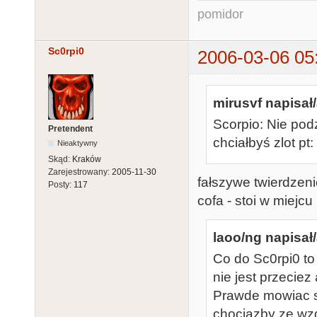
pomidor
Sc0rpi0
2006-03-06 05
mirusvf napisał/
Scorpio: Nie podz
Pretendent
chciałbyś zlot pt
Nieaktywny
Skąd:
Kraków
Zarejestrowany:
2005-11-30
fałszywe twierdzenie
Posty:
117
cofa - stoi w miejcu
laoo/ng napisał/
Co do Sc0rpi0 to 
nie jest przeciez a
Prawde mowiac sc
chociazby ze wzg