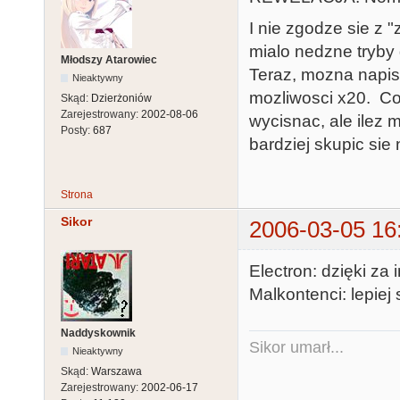
I nie zgodze sie z "
mialo nedzne tryby 
Młodszy Atarowiec
Teraz, mozna napisa
Nieaktywny
mozliwosci x20. Co
Skąd:
Dzierżoniów
Zarejestrowany:
2002-08-06
wycisnac, ale ile
Posty:
687
bardziej skupic sie
Strona
Sikor
2006-03-05 16
Electron: dzięki za 
Malkontenci: lepiej 
Naddyskownik
Sikor umarł...
Nieaktywny
Skąd:
Warszawa
Zarejestrowany:
2002-06-17