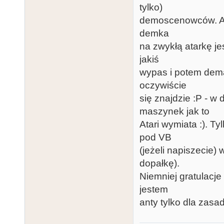
tylko)
demoscenowców. Aku
demka
na zwykłą atarkę je
jakiś
wypas i potem dema
oczywiście
się znajdzie :P - 
maszynek jak to
Atari wymiata :). T
pod VB
(jeżeli napiszecie)
dopałkę).
Niemniej gratulacje
jestem
anty tylko dla zas