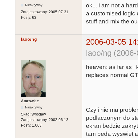
ok... i am not a har
Nieaktywny
Zarejestrowany:
2005-07-31
a customised logic 
Posty:
63
stuff and mix the ou
laoo/ng
2006-03-05 14
laoo/ng (2006-
heaven: as far as i
replaces normal GTI
Atarowiec
Nieaktywny
Czyli nie ma probl
Skąd:
Wrocław
podlaczonym do sta
Zarejestrowany:
2002-06-13
ekran bedzie zakry
Posty:
1,663
tam beda wyswietla