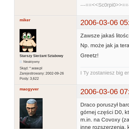
---==<<Sc0rpi0>>==-
miker
2006-03-06 05
Zawsze jakaś litośc
Np. może jak ja ter
Greetz!
Starszy Sierżant Sztabowy
Nieaktywny
Skąd:
*.waw.pl
I Ty zostaniesz big e
Zarejestrowany:
2002-09-26
Posty:
3,622
macgyver
2006-03-06 07
Draco poruszył bar
górnej części D0, k
m.in. na Covoxy (za
inne rozszerzenia, 