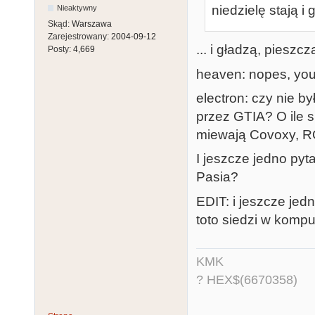
niedzielę stają i
Nieaktywny
Skąd:
Warszawa
Zarejestrowany:
2004-09-12
... i gładzą, pieszczą
Posty:
4,669
heaven: nopes, you a
electron: czy nie b
przez GTIA? O ile 
miewają Covoxy, R
I jeszcze jedno pyt
Pasia?
EDIT: i jeszcze jed
toto siedzi w komp
KMK
? HEX$(6670358)