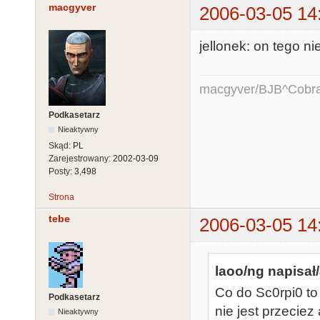
macgyver
2006-03-05 14
jellonek: on tego ni
macgyver/BJB^Cobr
Podkasetarz
Nieaktywny
Skąd:
PL
Zarejestrowany:
2002-03-09
Posty:
3,498
Strona
tebe
2006-03-05 14
laoo/ng napisał/
Co do Sc0rpi0 to 
Podkasetarz
nie jest przeciez a
Nieaktywny