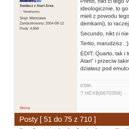
Primo, nikt ci tego
Swołocz z Atari Area
ideologicznie, to g
Nieaktywny
mieli z powodu tego
Skąd:
Warszawa
demkami), to raczej
Zarejestrowany:
2004-09-12
Posty:
4,669
Secundo, nikt ci ni
Tertio, marudzisz. :)
EDIT: Quarto, tak i
Atari" i przeciw ta
działasz pod emulce
KMK
? HEX$(6670358)
Strona
Posty [ 51 do 75 z 710 ]