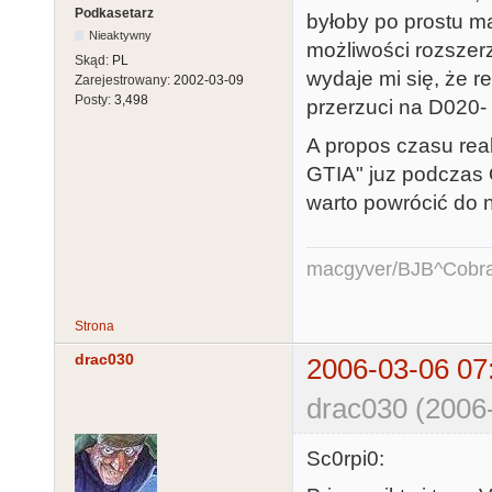
Podkasetarz
byłoby po prostu m
Nieaktywny
możliwości rozszerz
Skąd:
PL
wydaje mi się, że re
Zarejestrowany:
2002-03-09
Posty:
3,498
przerzuci na D020-
A propos czasu real
GTIA" juz podczas 
warto powrócić do 
macgyver/BJB^Cobr
Strona
drac030
2006-03-06 07
drac030 (2006
Sc0rpi0: