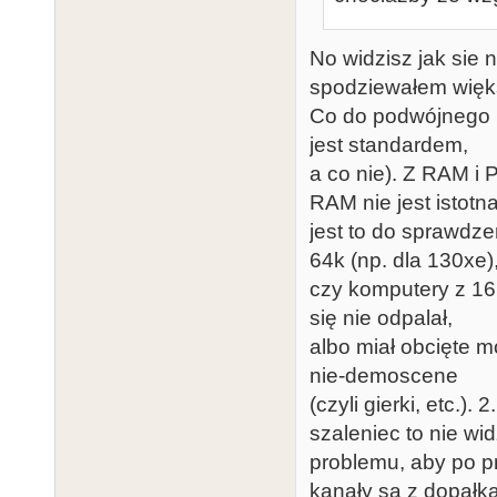
No widzisz jak sie 
spodziewałem więks
Co do podwójnego p
jest standardem,
a co nie). Z RAM i
RAM nie jest istotn
jest to do sprawdze
64k (np. dla 130xe)
czy komputery z 16k
się nie odpalał,
albo miał obcięte mo
nie-demoscene
(czyli gierki, etc.)
szaleniec to nie wi
problemu, aby po pr
kanały są z dopałk