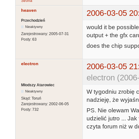
Strona
heaven
2006-03-05 20
Przechodzień
would it be possible
Nieaktywny
Zarejestrowany:
2005-07-31
output + the gfx card
Posty:
63
does the chip suppor
electron
2006-03-05 21
electron (2006
Młodszy Atarowiec
W tygodniu zrobię 
Nieaktywny
Skąd:
Toruń
nadzieję, że wyjaśn
Zarejestrowany:
2002-06-05
PS. Nie olewam Was
Posty:
732
udzielić jutro ... J
czyta forum niż w d