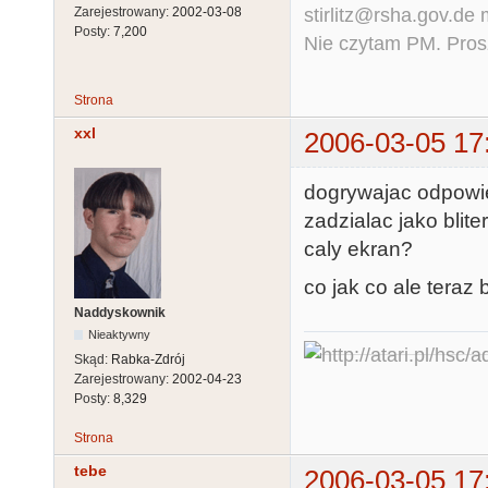
stirlitz@rsha.gov.de
Zarejestrowany:
2002-03-08
Posty:
7,200
Nie czytam PM. Pros
Strona
xxl
2006-03-05 17
dogrywajac odpowie
zadzialac jako blit
caly ekran?
co jak co ale tera
Naddyskownik
Nieaktywny
Skąd:
Rabka-Zdrój
Zarejestrowany:
2002-04-23
Posty:
8,329
Strona
tebe
2006-03-05 17