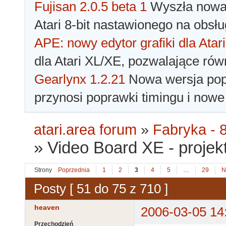
Fujisan 2.0.5 beta 1
Wyszła nowa 
Atari 8-bit nastawionego na obsłu
APE: nowy edytor grafiki dla Atari
dla Atari XL/XE, pozwalające rów
Gearlynx 1.2.21
Nowa wersja popu
przynosi poprawki timingu i nowe
atari.area forum
»
Fabryka - 8
»
Video Board XE - proje
Strony
Poprzednia
1
2
3
4
5
…
29
N
Posty [ 51 do 75 z 710 ]
heaven
2006-03-05 14
Przechodzień