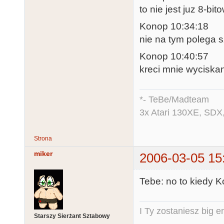
to nie jest juz 8-bit
Konop 10:34:18
nie na tym polega 
Konop 10:40:57
kreci mnie wyciskan
*- TeBe/Madteam
3x Atari 130XE, SDX
Strona
miker
2006-03-05 15
Tebe: no to kiedy K
I Ty zostaniesz big e
Starszy Sierżant Sztabowy