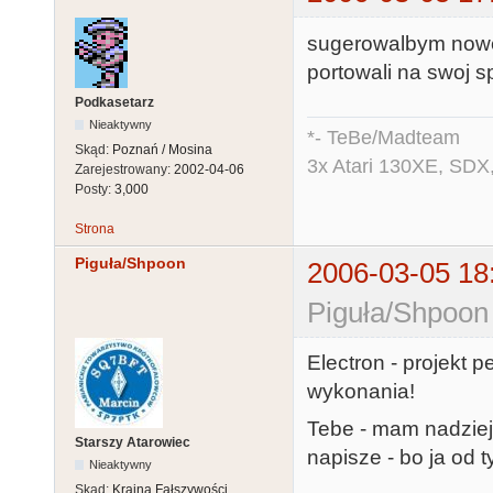
sugerowalbym nowe g
portowali na swoj s
Podkasetarz
Nieaktywny
*- TeBe/Madteam
Skąd:
Poznań / Mosina
3x Atari 130XE, SDX
Zarejestrowany:
2002-04-06
Posty:
3,000
Strona
Piguła/Shpoon
2006-03-05 18
Piguła/Shpoon
Electron - projekt p
wykonania!
Tebe - mam nadziej
Starszy Atarowiec
napisze - bo ja od t
Nieaktywny
Skąd:
Kraina Fałszywości