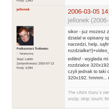
Posty:
1,663
jellonek
2006-03-05 14
jellonek (2006
sikor - juz mozesz 
dzialal w opisany s
narzedzi, help, sąfin
Podkasetarz Trollowiec
rozdzialke!!)+video_
Nieaktywny
edited
- wyglada mi
Skąd:
Lublin
Zarejestrowany:
2003-07-13
rozdzialce 320x192 -
Posty:
4,094
czyli jednak to taki
320x192. hmmm... d
The UNIX Guru`s vie
unzip; strip; touch; 