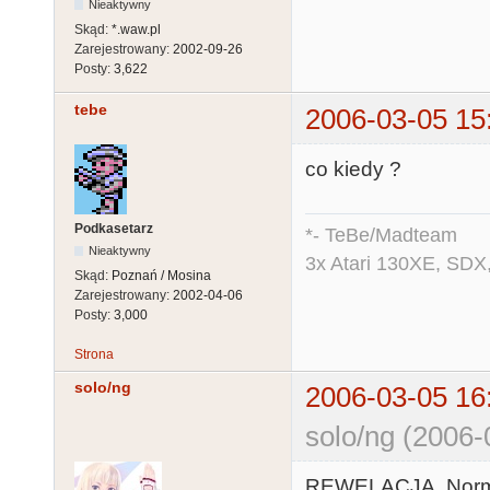
Nieaktywny
Skąd:
*.waw.pl
Zarejestrowany:
2002-09-26
Posty:
3,622
tebe
2006-03-05 15
co kiedy ?
Podkasetarz
*- TeBe/Madteam
Nieaktywny
3x Atari 130XE, SDX
Skąd:
Poznań / Mosina
Zarejestrowany:
2002-04-06
Posty:
3,000
Strona
solo/ng
2006-03-05 16
solo/ng (2006-
REWELACJA. Normaln