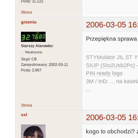
Posty:
11,122
Strona
grzeniu
2006-03-05 16
Przepiękna sprawa !
Starszy Atarowiec
Nieaktywny
STYMulator
JIL ST Y
Skąd:
CB
SIUP (SIo2Usb2Pc) 
Zarejestrowany:
2002-03-11
Posty:
2,967
PIN ready logo
3M / InD: ... na kase
...
Strona
xxl
2006-03-05 16
kogo to obchodzi? za