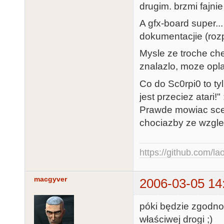
drugim. brzmi fajnie 
A gfx-board super..
dokumentacjie (rozpi
Mysle ze troche ch
znalazlo, moze oplac
Co do Sc0rpi0 to ty
jest przeciez atari!" 
Prawde mowiac scena
chociazby ze wzgle
https://github.com/la
macgyver
2006-03-05 14
póki będzie zgodnoś
właściwej drogi ;)