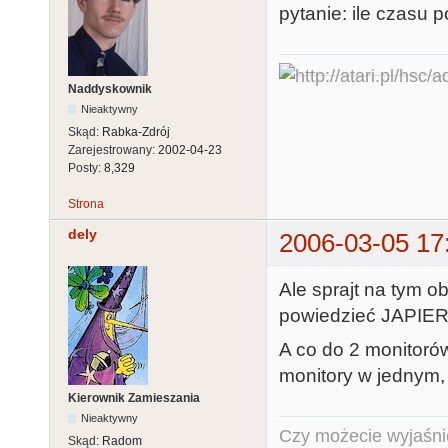
pytanie: ile czasu 
Naddyskownik
Nieaktywny
Skąd:
Rabka-Zdrój
Zarejestrowany:
2002-04-23
Posty:
8,329
Strona
dely
2006-03-05 17
Ale sprajt na tym 
powiedzieć JAPIE
A co do 2 monitorów
monitory w jednym, 
Kierownik Zamieszania
Nieaktywny
Czy możecie wyjaśnić
Skąd:
Radom