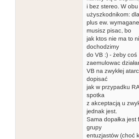
i bez stereo. W ob
użyszkodnikom: dl
plus ew. wymagane
musisz pisac, bo
jak ktos nie ma to 
dochodzimy
do VB :) - żeby co
zaemulowac działa
VB na zwykłej atarce
dopisać
jak w przypadku RA
spotka
z akceptacją u zwyk
jednak jest.
Sama dopałka jest f
grupy
entuzjastów (choć k