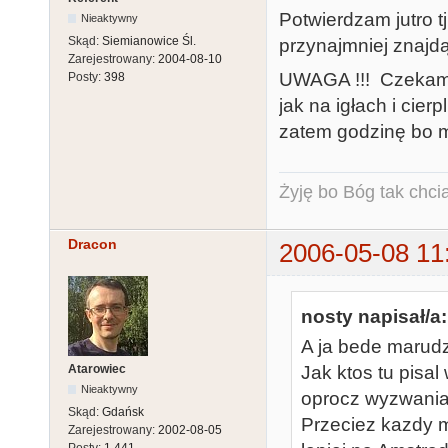
Potwierdzam jutro tj
Nieaktywny
Skąd:
Siemianowice Śl.
przynajmniej znajdą
Zarejestrowany:
2004-08-10
UWAGA !!! Czekam 
Posty:
398
jak na igłach i cie
zatem godzinę bo m
Żyję bo Bóg tak chcia
Dracon
2006-05-08 11
nosty napisał/a:
A ja bede marudzi
Atarowiec
Jak ktos tu pisal
Nieaktywny
oprocz wyzwania
Skąd:
Gdańsk
Przeciez kazdy m
Zarejestrowany:
2002-08-05