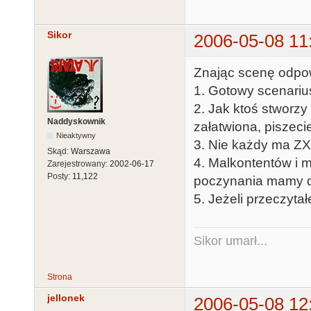
Sikor
2006-05-08 11
Znając scenę odpo
1. Gotowy scenariusz
2. Jak ktoś stworzy
Naddyskownik
załatwiona, piszeci
Nieaktywny
3. Nie każdy ma ZX 
Skąd:
Warszawa
4. Malkontentów i
Zarejestrowany:
2002-06-17
Posty:
11,122
poczynania mamy do
5. Jeżeli przeczytał
Sikor umarł...
Strona
jellonek
2006-05-08 12