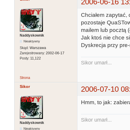
2006-06-16 13
Chciałem zapytać, c
pozostaje QuaSTowy
mailem lub pocztą (
Naddyskownik
Jak ktoś nie chce si
Nieaktywny
Dyskrecja przy pre
Skąd:
Warszawa
Zarejestrowany:
2002-06-17
Posty:
11,122
Sikor umarł...
Strona
Sikor
2006-07-10 08
Hmm, to jak: zabier
Sikor umarł...
Naddyskownik
Nieaktywny