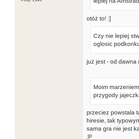
lepiej na Amstra
Posty:
1,441
otóż to! :]
Czy nie lepiej st
oglosic podkonk
już jest - od dawna 
Moim marzeniem 
przygody jajeczka
przeciez powstala t
hiresie, tak typow
sama gra nie jest k
:P