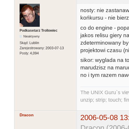
nosty: nie zastanaw
końkursu - nie bierz
co do engine - popa
Podkasetarz Trollowiec
jakos relisu giery n
Nieaktywny
zdeterminowany by 
Skąd:
Lublin
Zarejestrowany:
2003-07-13
projektowi czasu (ni
Posty:
4,094
sikor: wyglada na t
marudzisz na maru
no i tym razem nawe
The UNIX Guru`s vie
unzip; strip; touch; 
Dracon
2006-05-08 13
Dracon (2006-