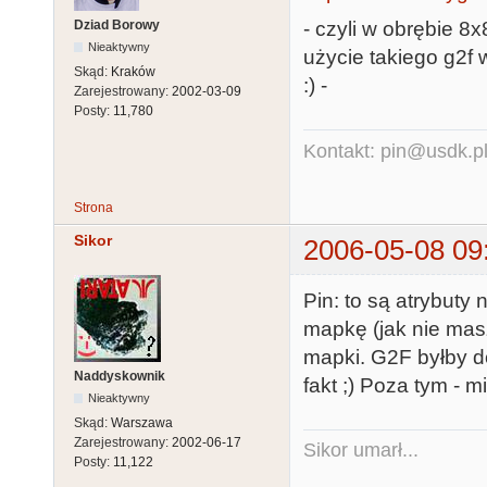
Dziad Borowy
- czyli w obrębie 8x
Nieaktywny
użycie takiego g2f
Skąd:
Kraków
:) -
Zarejestrowany:
2002-03-09
Posty:
11,780
Kontakt: pin@usdk.p
Strona
Sikor
2006-05-08 09
Pin: to są atrybuty
mapkę (jak nie masz 
mapki. G2F byłby d
Naddyskownik
fakt ;) Poza tym - m
Nieaktywny
Skąd:
Warszawa
Zarejestrowany:
2002-06-17
Sikor umarł...
Posty:
11,122