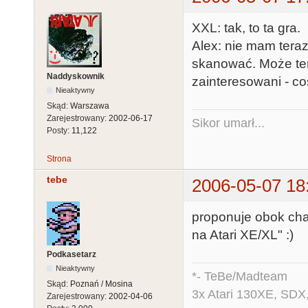
XXL: tak, to ta gra.
Alex: nie mam teraz
skanować. Może ten
Naddyskownik
zainteresowani - c
Nieaktywny
Skąd:
Warszawa
Zarejestrowany:
2002-06-17
Sikor umarł...
Posty:
11,122
Strona
tebe
2006-05-07 18
proponuje obok cha
na Atari XE/XL" :)
Podkasetarz
Nieaktywny
*- TeBe/Madteam
Skąd:
Poznań / Mosina
3x Atari 130XE, SDX
Zarejestrowany:
2002-04-06