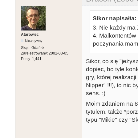
Sikor napisał/a:
3. Nie każdy ma 
Atarowiec
4. Malkontentów
Nieaktywny
poczynania mamy
Skąd:
Gdańsk
Zarejestrowany:
2002-08-05
Posty:
1,441
Sikor, co się "jeży
dopiec, bo tyle kon
gry, której realizac
Nipper" !!!), to nic
sens. :)
Moim zdaniem na 8
tytulem, także *po
typu "Mikie" czy "S