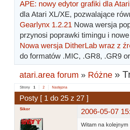
APE: nowy edytor grafiki dla Atari
dla Atari XL/XE, pozwalające rów
Gearlynx 1.2.21
Nowa wersja popu
przynosi poprawki timingu i nowe
Nowa wersja DitherLab wraz z źr
do formatów .MIC, .GR8, .GR9 o
»
T
atari.area forum
»
Różne
Strony
1
2
Następna
Posty [ 1 do 25 z 27 ]
Sikor
2006-05-07 15
Witam na kolejnym 