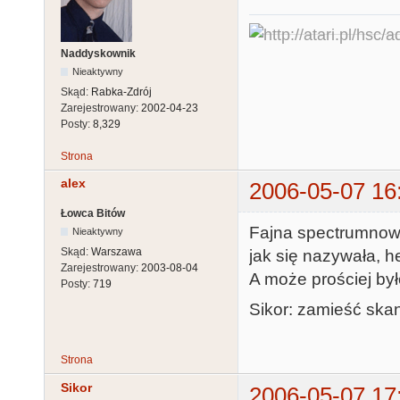
Naddyskownik
Nieaktywny
Skąd:
Rabka-Zdrój
Zarejestrowany:
2002-04-23
Posty:
8,329
Strona
alex
2006-05-07 16
Łowca Bitów
Fajna spectrumnowa 
Nieaktywny
Skąd:
Warszawa
jak się nazywała, h
Zarejestrowany:
2003-08-04
A może prościej był
Posty:
719
Sikor: zamieść skan
Strona
Sikor
2006-05-07 17