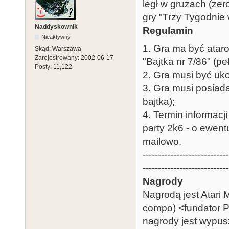
legł w gruzach (ze
gry "Trzy Tygodnie 
Naddyskownik
Regulamin
Nieaktywny
1. Gra ma być ataro
Skąd:
Warszawa
Zarejestrowany:
2002-06-17
"Bajtka nr 7/86" (p
Posty:
11,122
2. Gra musi być uko
3. Gra musi posiad
bajtka);
4. Termin informac
party 2k6 - o ewen
mailowo.
----------------------------
----------------------------
Nagrody
Nagrodą jest Atari
compo) <fundator P
nagrody jest wypusz