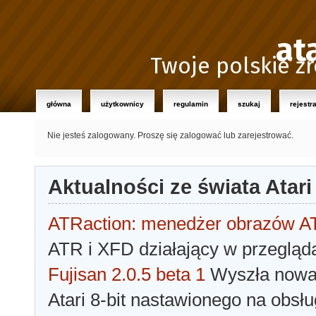
at
Twoje polskie źr
główna
użytkownicy
regulamin
szukaj
rejestr
Nie jesteś zalogowany.
Proszę się zalogować lub zarejestrować.
Aktualności ze świata Atari
ATRaction: menedżer obrazów 
ATR i XFD działający w przegląda
Fujisan 2.0.5 beta 1
Wyszła nowa 
Atari 8-bit nastawionego na obsłu