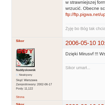
w strawniejszej form
wrzucić. Obecne sca
ftp://ftp.pigwa.net
Żyję bo Bóg tak chcia
Sikor
2006-05-10 10
Dzięki Mirusvf !!! 
Sikor umarł...
Naddyskownik
Nieaktywny
Skąd:
Warszawa
Zarejestrowany:
2002-06-17
Posty:
11,122
Strona
Sikor