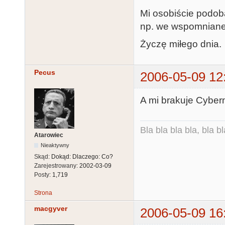
Mi osobiście podoba
np. we wspomnianej 
Życzę miłego dnia.
Pecus
2006-05-09 12
A mi brakuje Cybern
Bla bla bla bla, bla bl
Atarowiec
Nieaktywny
Skąd:
Dokąd: Dlaczego: Co?
Zarejestrowany:
2002-03-09
Posty:
1,719
Strona
macgyver
2006-05-09 16