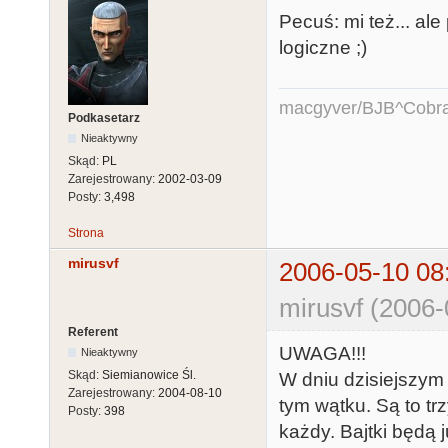
Pecuś: mi też... ale
logiczne ;)
macgyver/BJB^Cobr
Podkasetarz
Nieaktywny
Skąd:
PL
Zarejestrowany:
2002-03-09
Posty:
3,498
Strona
mirusvf
2006-05-10 08
mirusvf (2006-
Referent
UWAGA!!!
Nieaktywny
Skąd:
Siemianowice Śl.
W dniu dzisiejszym
Zarejestrowany:
2004-08-10
tym wątku. Są to tr
Posty:
398
każdy. Bajtki będą