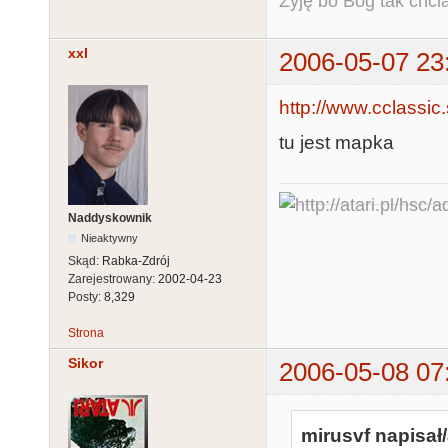
Żyję bo Bóg tak chcia
xxl
2006-05-07 23
http://www.cclassic.
tu jest mapka
Naddyskownik
Nieaktywny
Skąd:
Rabka-Zdrój
Zarejestrowany:
2002-04-23
Posty:
8,329
Strona
Sikor
2006-05-08 07
mirusvf napisał/