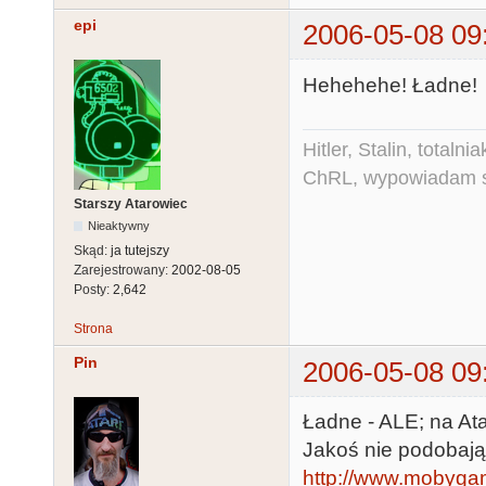
epi
2006-05-08 09
Hehehehe! Ładne!
Hitler, Stalin, total
ChRL, wypowiadam si
Starszy Atarowiec
Nieaktywny
Skąd:
ja tutejszy
Zarejestrowany:
2002-08-05
Posty:
2,642
Strona
Pin
2006-05-08 09
Ładne - ALE; na Ata
Jakoś nie podobają m
http://www.mobygam