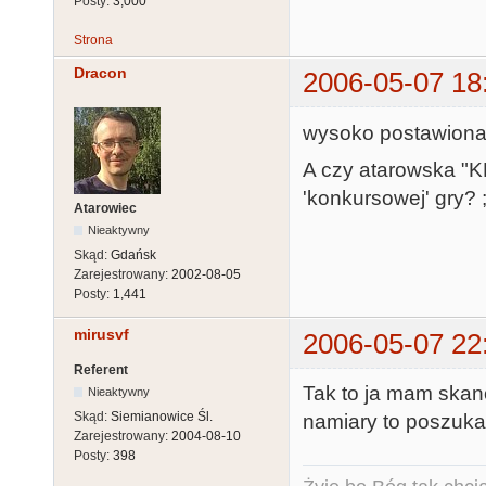
Posty:
3,000
Strona
Dracon
2006-05-07 18
wysoko postawiona 
A czy atarowska "
'konkursowej' gry? ;
Atarowiec
Nieaktywny
Skąd:
Gdańsk
Zarejestrowany:
2002-08-05
Posty:
1,441
mirusvf
2006-05-07 22
Referent
Tak to ja mam skan
Nieaktywny
Skąd:
Siemianowice Śl.
namiary to poszuk
Zarejestrowany:
2004-08-10
Posty:
398