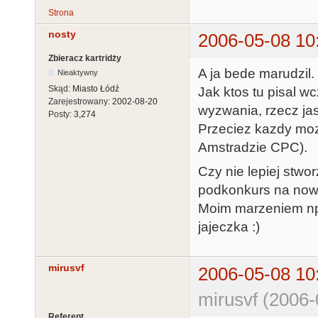
Strona
nosty
2006-05-08 10
Zbieracz kartridży
A ja bede marudzil.
Nieaktywny
Skąd:
Miasto Łódź
Jak ktos tu pisal w
Zarejestrowany:
2002-08-20
wyzwania, rzecz ja
Posty:
3,274
Przeciez kazdy moze
Amstradzie CPC).
Czy nie lepiej stwor
podkonkurs na now
Moim marzeniem np.
jajeczka :)
mirusvf
2006-05-08 10
mirusvf (2006-
Referent