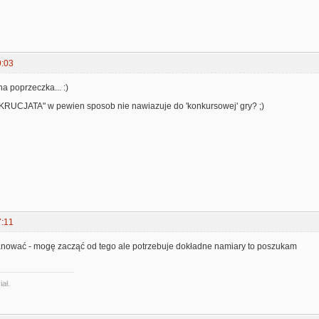
9:03
 poprzeczka... :)
"KRUCJATA" w pewien sposob nie nawiazuje do 'konkursowej' gry? ;)
7:11
anować - mogę zacząć od tego ale potrzebuje dokładne namiary to poszukam
ał.