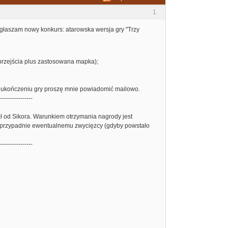
1
ogłaszam nowy konkurs: atarowska wersja gry "Trzy
a przejścia plus zastosowana mapka);
ym ukończeniu gry proszę mnie powiadomić mailowo.
----------------
zł od Sikora. Warunkiem otrzymania nagrody jest
 i przypadnie ewentualnemu zwycięzcy (gdyby powstało
----------------