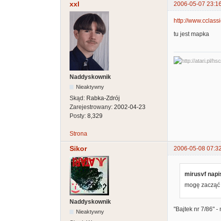
xxl
2006-05-07 23:1
http://www.cclassi
tu jest mapka
Naddyskownik
Nieaktywny
Skąd:
Rabka-Zdrój
Zarejestrowany:
2002-04-23
Posty:
8,329
Strona
Sikor
2006-05-08 07:3
mirusvf napis
mogę zacząć 
Naddyskownik
"Bajtek nr 7/86" 
Nieaktywny