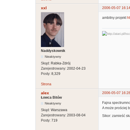
xxl
2006-05-07 16:1
ambitny projekt
h
Naddyskownik
Nieaktywny
Skąd:
Rabka-Zdrój
Zarejestrowany:
2002-04-23
Posty:
8,329
Strona
alex
2006-05-07 16:2
Łowca Bitów
Fajna spectrumnow
Nieaktywny
A może prościej b
Skąd:
Warszawa
Zarejestrowany:
2003-08-04
Sikor: zamieść sk
Posty:
719