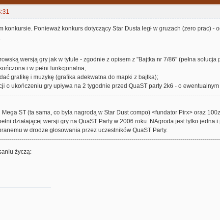
4:31
 konkursie. Ponieważ konkurs dotyczący Star Dusta legł w gruzach (zero prac) - 
.
rowską wersją gry jak w tytule - zgodnie z opisem z "Bajtka nr 7/86" (pełna solucj
kończona i w pełni funkcjonalna;
dać grafikę i muzykę (grafika adekwatna do mapki z bajtka);
acji o ukończeniu gry upływa na 2 tygodnie przed QuaST party 2k6 - o ewentualn
----------------------------------------------------------------------------------------------------------------
i Mega ST (ta sama, co była nagrodą w Star Dust compo) <fundator Pirx> oraz 100
ełni działającej wersji gry na QuaST Party w 2006 roku. NAgroda jest tylko jedna
ybranemu w drodze głosowania przez uczestników QuaST Party.
----------------------------------------------------------------------------------------------------------------
aniu życzą: