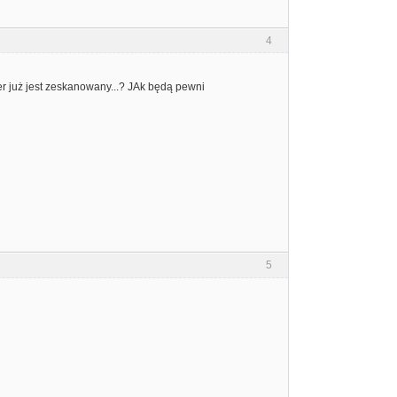
4
r już jest zeskanowany...? JAk będą pewni
5