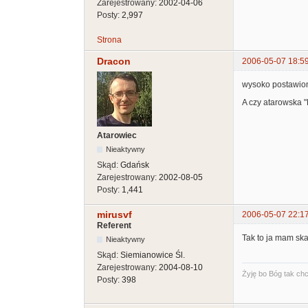
Zarejestrowany:
2002-04-06
Posty:
2,997
Strona
Dracon
2006-05-07 18:5
wysoko postawiona
A czy atarowska 
Atarowiec
Nieaktywny
Skąd:
Gdańsk
Zarejestrowany:
2002-08-05
Posty:
1,441
mirusvf
2006-05-07 22:1
Referent
Tak to ja mam sk
Nieaktywny
Skąd:
Siemianowice Śl.
Zarejestrowany:
2004-08-10
Żyję bo Bóg tak chci
Posty:
398