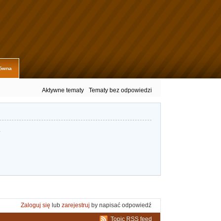
łówna
Aktywne tematy
Tematy bez odpowiedzi
.
Zaloguj się
lub
zarejestruj
by napisać odpowiedź
Topic RSS feed