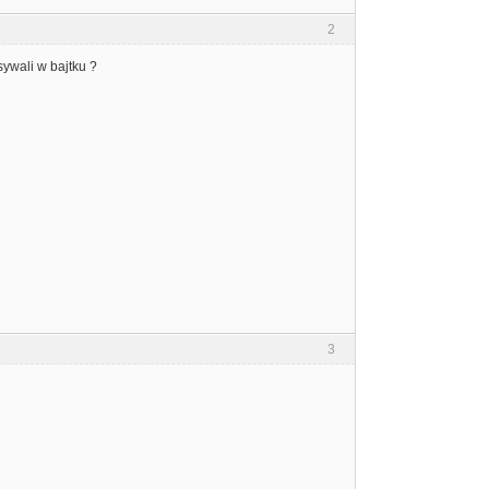
2
sywali w bajtku ?
3