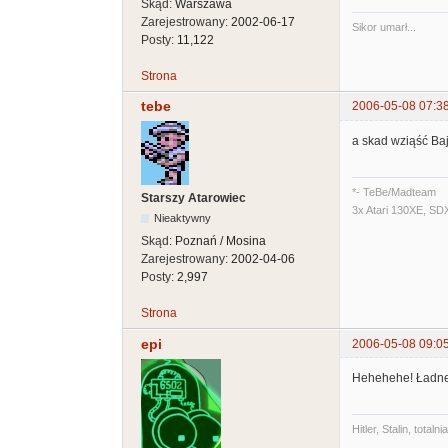
Skąd:
Warszawa
Zarejestrowany:
2002-06-17
Sikor umarł...
Posty:
11,122
Strona
tebe
2006-05-08 07:3
a skad wziąść Baj
*- TeBe/Madteam
Starszy Atarowiec
3x Atari 130XE, SD
Nieaktywny
Skąd:
Poznań / Mosina
Zarejestrowany:
2002-04-06
Posty:
2,997
Strona
epi
2006-05-08 09:0
Hehehehe! Ładne
Hitler, Stalin, tot