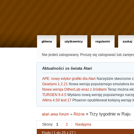
główna
użytkownicy
regulamin
szukaj
Nie jesteś zalogowany.
Proszę się zalogować lub zareje
Aktualności ze świata Atari
APE: nowy edytor grafiki dla Atari
Narzędzie stworzone z 
Gearlynx 1.2.21
Nowa wersja popularnego emulatora kons
Nowa wersja DitherLab wraz z źródłami
Teraz można eks
TURGEN 9.4.5
Wydano nową wersję popularnego narzę
Altirra 4.50 test 17
Phaeron opublikował kolejną wersję t
»
Trzy tygodnie w Raju
atari.area forum
»
Różne
Strony
1
2
Następna
Posty [ 1 do 25 z 27 ]