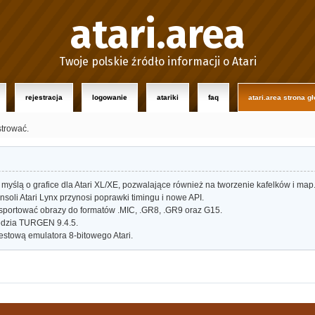
atari.area
Twoje polskie źródło informacji o Atari
rejestracja
logowanie
atariki
faq
atari.area strona g
strować.
myślą o grafice dla Atari XL/XE, pozwalające również na tworzenie kafelków i map
oli Atari Lynx przynosi poprawki timingu i nowe API.
portować obrazy do formatów .MIC, .GR8, .GR9 oraz G15.
dzia TURGEN 9.4.5.
estową emulatora 8-bitowego Atari.