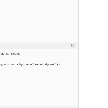
12
ty" na "człeniu" -
 przypadku moze byc nieco "problematyczne" :) -