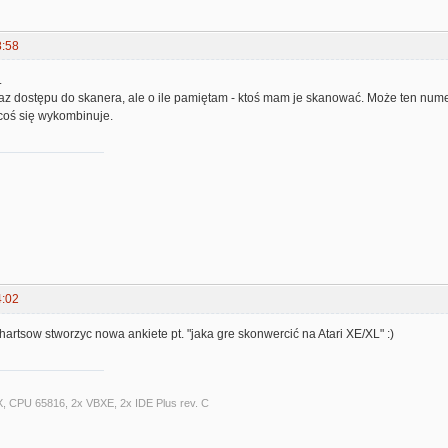
8:58
.
raz dostępu do skanera, ale o ile pamiętam - ktoś mam je skanować. Może ten nume
 coś się wykombinuje.
4:02
artsow stworzyc nowa ankiete pt. "jaka gre skonwercić na Atari XE/XL" :)
X, CPU 65816, 2x VBXE, 2x IDE Plus rev. C