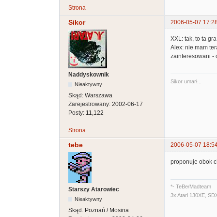
Strona
Sikor
2006-05-07 17:2
XXL: tak, to ta gra
Alex: nie mam te
zainteresowani -
Naddyskownik
Sikor umarł...
Nieaktywny
Skąd:
Warszawa
Zarejestrowany:
2002-06-17
Posty:
11,122
Strona
tebe
2006-05-07 18:5
proponuje obok ch
*- TeBe/Madteam
Starszy Atarowiec
3x Atari 130XE, SD
Nieaktywny
Skąd:
Poznań / Mosina