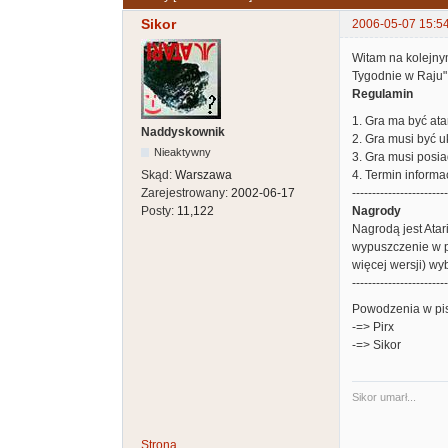
Sikor
2006-05-07 15:5
Witam na kolejnym
Tygodnie w Raju"
Regulamin
1. Gra ma być ata
Naddyskownik
2. Gra musi być u
Nieaktywny
3. Gra musi posia
4. Termin inform
Skąd:
Warszawa
------------------------
Zarejestrowany:
2002-06-17
Nagrody
Posty:
11,122
Nagrodą jest Atar
wypuszczenie w p
więcej wersji) w
------------------------
Powodzenia w pis
-=> Pirx
-=> Sikor
Sikor umarł...
Strona