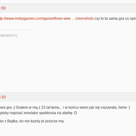
4:50
ttp://www.mobygames.com/game/three-wee ... creenshots
czy to ta sama gra co opi
8:20
a gra ;) Grałem w nią z 15 lat temu... i w końcu wiem jak się nazywała, hehe :)
yłoby napisać emulator spektrusia na atarkę :D
an z Bajtka, bo nie każdy je jeszcze ma.