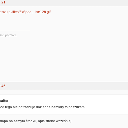
6:21
c.szu.pl/files/ZxSpec ... ise128.gif
2:45
ał/a:
od tego ale potrzebuje dokładne namiary to poszukam
- mapa na samym środku, opis stronę wcześniej.