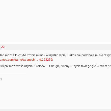
1:22
tari można to chyba zrobić mimo - wszystko lepiej. Jakoś nie podobają mi się "atrybu
ames.com/game/zx-spectr ... Id,123259/
 8x8 pix możliwość użycia 2 kolców. .. z drugiej strony - użycie takiego g2f w takim
pl