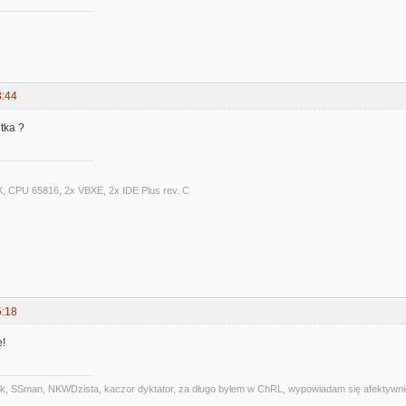
8:44
tka ?
X, CPU 65816, 2x VBXE, 2x IDE Plus rev. C
5:18
!
alniak, SSman, NKWDzista, kaczor dyktator, za długo byłem w ChRL, wypowiadam się afektywni