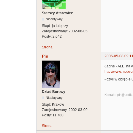
Starszy Atarowiec
Nieaktywny
Skąd:
ja tutejszy
Zarejestrowany:
2002-08-05
Posty:
2,642
Strona
Pin
2006-05-08 09:1
Ładne - ALE; na A
http://www.mobyg
- czyli w obrębie
Dziad Borowy
Kontakt: pin@usdk.
Nieaktywny
Skąd:
Kraków
Zarejestrowany:
2002-03-09
Posty:
11,780
Strona