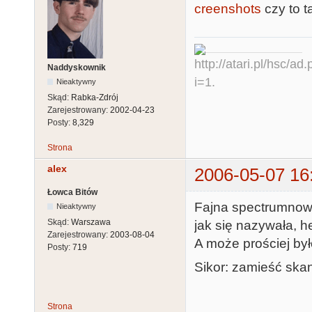
creenshots
czy to t
Naddyskownik
Nieaktywny
Skąd:
Rabka-Zdrój
Zarejestrowany:
2002-04-23
Posty:
8,329
Strona
alex
2006-05-07 16
Łowca Bitów
Fajna spectrumnowa 
Nieaktywny
Skąd:
Warszawa
jak się nazywała, h
Zarejestrowany:
2003-08-04
A może prościej był
Posty:
719
Sikor: zamieść skan
Strona