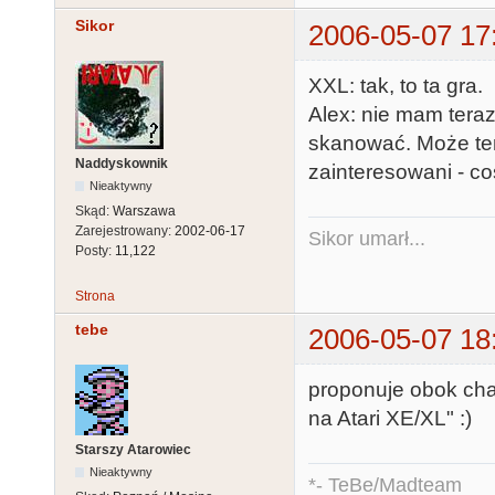
Sikor
2006-05-07 17
XXL: tak, to ta gra.
Alex: nie mam teraz
skanować. Może ten
Naddyskownik
zainteresowani - c
Nieaktywny
Skąd:
Warszawa
Zarejestrowany:
2002-06-17
Sikor umarł...
Posty:
11,122
Strona
tebe
2006-05-07 18
proponuje obok cha
na Atari XE/XL" :)
Starszy Atarowiec
Nieaktywny
*- TeBe/Madteam