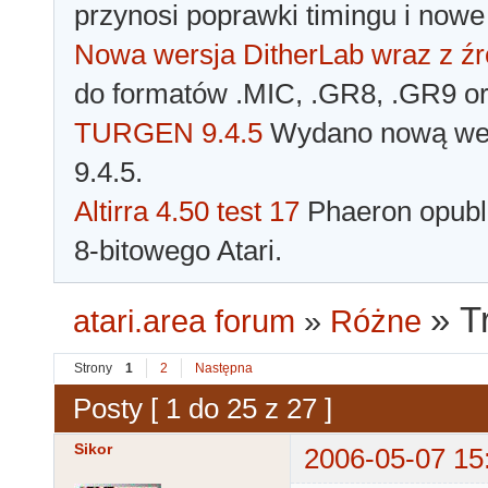
przynosi poprawki timingu i nowe
Nowa wersja DitherLab wraz z źr
do formatów .MIC, .GR8, .GR9 o
TURGEN 9.4.5
Wydano nową wer
9.4.5.
Altirra 4.50 test 17
Phaeron opubli
8-bitowego Atari.
»
T
atari.area forum
»
Różne
Strony
1
2
Następna
Posty [ 1 do 25 z 27 ]
Sikor
2006-05-07 15