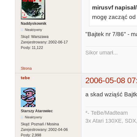
mirusvf napisał/
mogę zacząć od 
Naddyskownik
Nieaktywny
"Bajtek nr 7/86" - 
Skąd:
Warszawa
Zarejestrowany:
2002-06-17
Posty:
11,122
Sikor umarł...
Strona
tebe
2006-05-08 07
a skad wziąść Bajt
Starszy Atarowiec
*- TeBe/Madteam
Nieaktywny
3x Atari 130XE, SDX
Skąd:
Poznań / Mosina
Zarejestrowany:
2002-04-06
Posty:
2,998