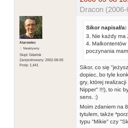
Dracon (2006-
Sikor napisał/a:
3. Nie każdy ma 
Atarowiec
4. Malkontentów
Nieaktywny
poczynania mamy
Skąd:
Gdańsk
Zarejestrowany:
2002-08-05
Posty:
1,441
Sikor, co się "jeży
dopiec, bo tyle kon
gry, której realizac
Nipper" !!!), to nic
sens. :)
Moim zdaniem na 8
tytulem, także *po
typu "Mikie" czy "S