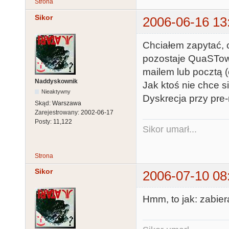
Strona
Sikor
2006-06-16 13
Chciałem zapytać, c
pozostaje QuaSTowy
mailem lub pocztą (
Naddyskownik
Jak ktoś nie chce si
Nieaktywny
Dyskrecja przy pre
Skąd:
Warszawa
Zarejestrowany:
2002-06-17
Posty:
11,122
Sikor umarł...
Strona
Sikor
2006-07-10 08
Hmm, to jak: zabier