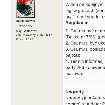
Witam na kolejnym 
legł w gruzach (ze
gry "Trzy Tygodnie 
Naddyskownik
Regulamin
Nieaktywny
1. Gra ma być ataro
Skąd:
Warszawa
Zarejestrowany:
2002-06-17
"Bajtka nr 7/86" (p
Posty:
11,122
2. Gra musi być uko
3. Gra musi posiad
bajtka);
4. Termin informac
party 2k6 - o ewen
mailowo.
----------------------------
----------------------------
Nagrody
Nagrodą jest Atari
compo) <fundator P