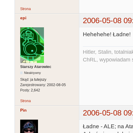
Strona
epi
2006-05-08 09
Hehehehe! Ładne!
Hitler, Stalin, total
ChRL, wypowiadam si
Starszy Atarowiec
Nieaktywny
Skąd:
ja tutejszy
Zarejestrowany:
2002-08-05
Posty:
2,642
Strona
Pin
2006-05-08 09
Ładne - ALE; na Ata