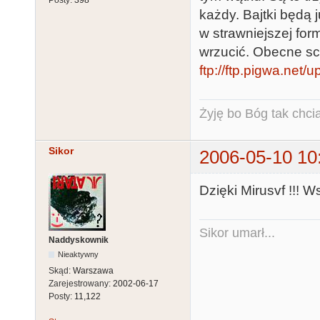
Posty:
398
każdy. Bajtki będą
w strawniejszej form
wrzucić. Obecne sca
ftp://ftp.pigwa.net
Żyję bo Bóg tak chcia
Sikor
2006-05-10 10
Dzięki Mirusvf !!! 
Sikor umarł...
Naddyskownik
Nieaktywny
Skąd:
Warszawa
Zarejestrowany:
2002-06-17
Posty:
11,122