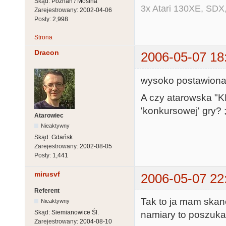
Skąd:
Poznań / Mosina
3x Atari 130XE, SDX
Zarejestrowany:
2002-04-06
Posty:
2,998
Strona
Dracon
2006-05-07 18
wysoko postawiona 
A czy atarowska "
'konkursowej' gry? ;
Atarowiec
Nieaktywny
Skąd:
Gdańsk
Zarejestrowany:
2002-08-05
Posty:
1,441
mirusvf
2006-05-07 22
Referent
Tak to ja mam skan
Nieaktywny
Skąd:
Siemianowice Śl.
namiary to poszuk
Zarejestrowany:
2004-08-10