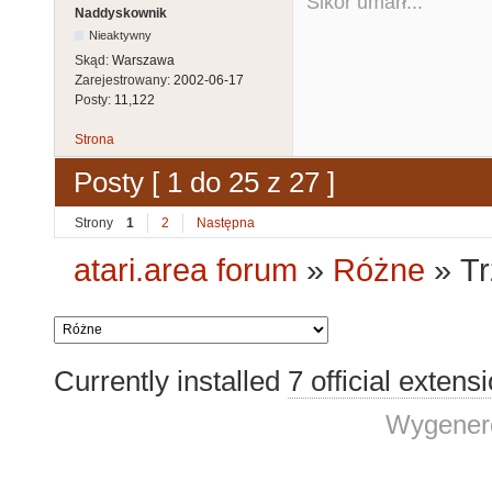
Sikor umarł...
Naddyskownik
Nieaktywny
Skąd:
Warszawa
Zarejestrowany:
2002-06-17
Posty:
11,122
Strona
Posty [ 1 do 25 z 27 ]
Strony
1
2
Następna
atari.area forum
»
Różne
»
Tr
Currently installed
7 official extens
Wygenero