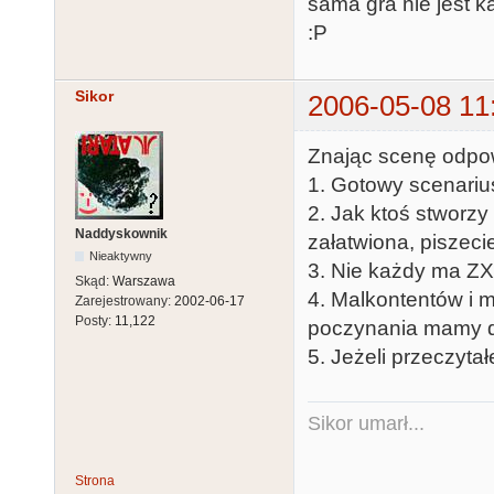
sama gra nie jest k
:P
Sikor
2006-05-08 11
Znając scenę odpo
1. Gotowy scenariusz
2. Jak ktoś stworzy
Naddyskownik
załatwiona, piszeci
Nieaktywny
3. Nie każdy ma ZX 
Skąd:
Warszawa
4. Malkontentów i
Zarejestrowany:
2002-06-17
Posty:
11,122
poczynania mamy do
5. Jeżeli przeczytał
Sikor umarł...
Strona