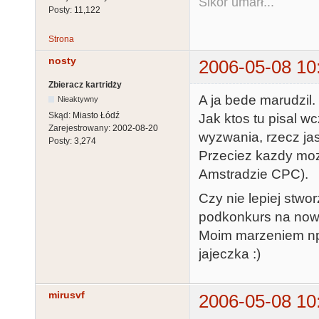
Sikor umarł...
Posty:
11,122
Strona
nosty
2006-05-08 10
Zbieracz kartridży
A ja bede marudzil.
Nieaktywny
Skąd:
Miasto Łódź
Jak ktos tu pisal w
Zarejestrowany:
2002-08-20
wyzwania, rzecz ja
Posty:
3,274
Przeciez kazdy moze
Amstradzie CPC).
Czy nie lepiej stwor
podkonkurs na now
Moim marzeniem np.
jajeczka :)
mirusvf
2006-05-08 10