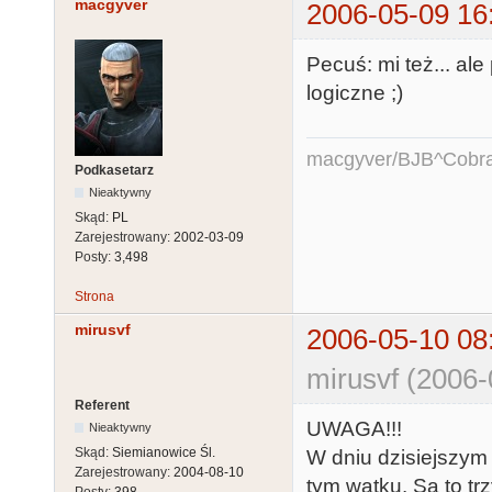
macgyver
2006-05-09 16
Pecuś: mi też... ale
logiczne ;)
macgyver/BJB^Cobr
Podkasetarz
Nieaktywny
Skąd:
PL
Zarejestrowany:
2002-03-09
Posty:
3,498
Strona
mirusvf
2006-05-10 08
mirusvf (2006-
Referent
UWAGA!!!
Nieaktywny
Skąd:
Siemianowice Śl.
W dniu dzisiejszym
Zarejestrowany:
2004-08-10
tym wątku. Są to tr