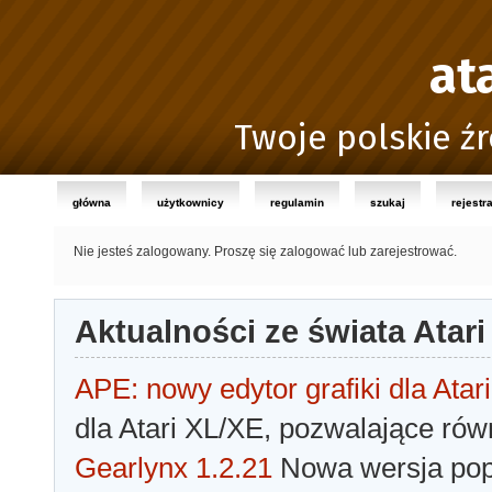
at
Twoje polskie źr
główna
użytkownicy
regulamin
szukaj
rejestr
Nie jesteś zalogowany.
Proszę się zalogować lub zarejestrować.
Aktualności ze świata Atari
APE: nowy edytor grafiki dla Atari
dla Atari XL/XE, pozwalające rów
Gearlynx 1.2.21
Nowa wersja popu