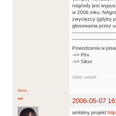
nagrody jest wypusz
w 2006 roku. NAgro
zwycięzcy (gdyby p
głosowania przez u
----------------------------
----------------------------
Powodzenia w pisa
-=> Pirx
-=> Sikor
Sikor umarł...
Strona
xxl
2006-05-07 16
ambitny projekt
htt