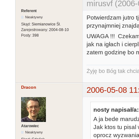
mirusvf (2006-
Referent
Potwierdzam jutro tj
Nieaktywny
Skąd:
Siemianowice Śl.
przynajmniej znajdą
Zarejestrowany:
2004-08-10
UWAGA !!! Czekam 
Posty:
398
jak na igłach i cie
zatem godzinę bo m
Żyję bo Bóg tak chcia
Dracon
2006-05-08 11
nosty napisał/a:
A ja bede marudzi
Atarowiec
Jak ktos tu pisal
Nieaktywny
oprocz wyzwania