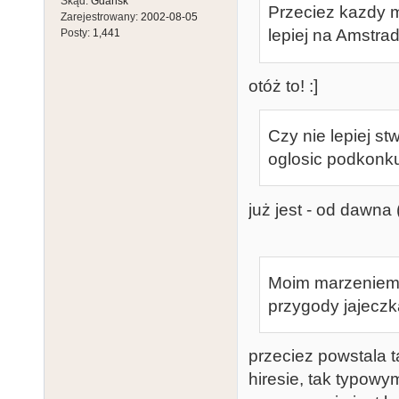
Skąd:
Gdańsk
Przeciez kazdy m
Zarejestrowany:
2002-08-05
lepiej na Amstra
Posty:
1,441
otóż to! :]
Czy nie lepiej st
oglosic podkonk
już jest - od dawna 
Moim marzeniem 
przygody jajeczka
przeciez powstala t
hiresie, tak typow