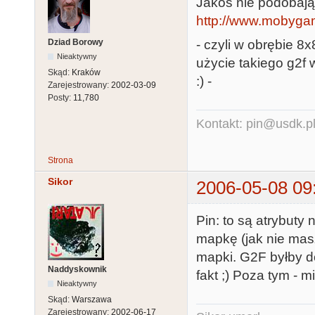
Jakoś nie podobają m
http://www.mobygam
Dziad Borowy
- czyli w obrębie 8x
Nieaktywny
użycie takiego g2f
Skąd:
Kraków
:) -
Zarejestrowany:
2002-03-09
Posty:
11,780
Kontakt: pin@usdk.p
Strona
Sikor
2006-05-08 09
Pin: to są atrybuty
mapkę (jak nie masz 
mapki. G2F byłby d
Naddyskownik
fakt ;) Poza tym - m
Nieaktywny
Skąd:
Warszawa
Zarejestrowany:
2002-06-17