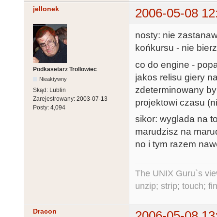
jellonek
2006-05-08 12
nosty: nie zastanaw
końkursu - nie bierz
co do engine - popa
Podkasetarz Trollowiec
jakos relisu giery n
Nieaktywny
zdeterminowany by 
Skąd:
Lublin
Zarejestrowany:
2003-07-13
projektowi czasu (ni
Posty:
4,094
sikor: wyglada na t
marudzisz na maru
no i tym razem nawe
The UNIX Guru`s vie
unzip; strip; touch; 
Dracon
2006-05-08 13