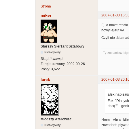
Strona
miker
2007-01-03 16:5
Ej, a może reszta
nowy lejaut AA.
Czyli nie dziamać,
Starszy Sierżant Sztabowy
Nieaktywny
I Ty zostaniesz big
Skąd:
*.waw.pl
Zarejestrowany:
2002-09-26
Posty:
3,622
larek
2007-01-03 20:1
alex napisał/
Fox: "Dla tyc
chcą?" - genia
Młodszy Atarowiec
Hmm... Ale ci, któ
zawodach pływacki
Nieaktywny