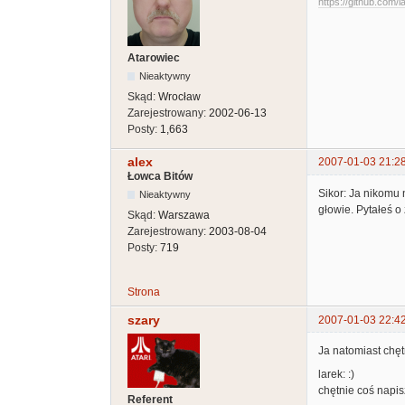
https://github.com/l
Atarowiec
Nieaktywny
Skąd:
Wrocław
Zarejestrowany:
2002-06-13
Posty:
1,663
alex
2007-01-03 21:2
Łowca Bitów
Sikor: Ja nikomu 
Nieaktywny
głowie. Pytałeś o
Skąd:
Warszawa
Zarejestrowany:
2003-08-04
Posty:
719
Strona
szary
2007-01-03 22:4
Ja natomiast chęt
larek: :)
chętnie coś napis
Referent