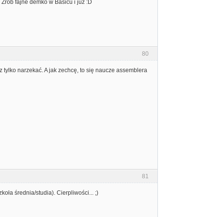
. Zrób fajne demko w Basicu i już :D
80
sz tylko narzekać. A jak zechcę, to się naucze assemblera
81
ła średnia/studia). Cierpliwości... ;)