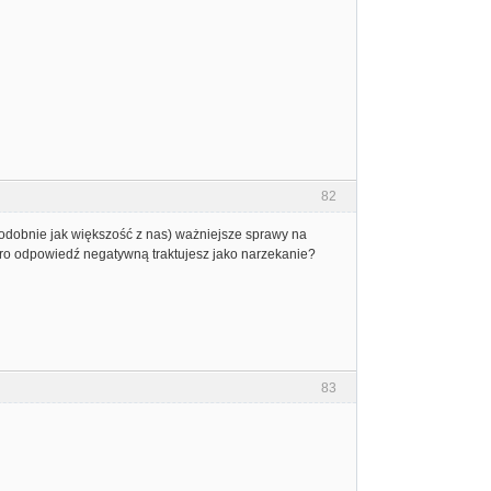
82
(podobnie jak większość z nas) ważniejsze sprawy na
koro odpowiedź negatywną traktujesz jako narzekanie?
83