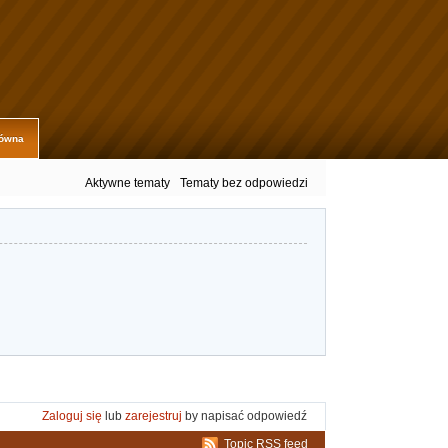
łówna
Aktywne tematy
Tematy bez odpowiedzi
Zaloguj się
lub
zarejestruj
by napisać odpowiedź
Topic RSS feed