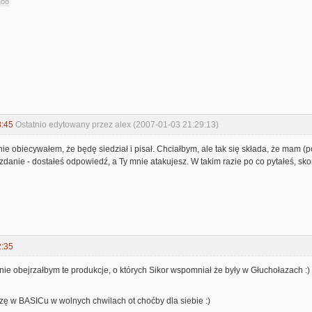
aoo
8:45
Ostatnio edytowany przez alex (2007-01-03 21:29:13)
nie obiecywałem, że będę siedział i pisał. Chciałbym, ale tak się składa, że mam 
 zdanie - dostałeś odpowiedź, a Ty mnie atakujesz. W takim razie po co pytałeś, s
2:35
nie obejrzałbym te produkcje, o których Sikor wspomniał że były w Głuchołazach :)
zę w BASICu w wolnych chwilach ot choćby dla siebie :)