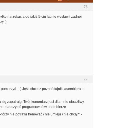
76
tylko narzekać a od jakiś 5-ciu lat nie wystawił żadnej
zy :)
77
pomarzyć... :) Jeśli chcesz poznać tajniki asemblera to
 się zapatruję. Twój komentarz jest dla mnie obraźliwy.
 się nie nauczyłeś programować w asemblerze.
tórzy nie potrafią trenować / nie umieją / nie chcą?" -