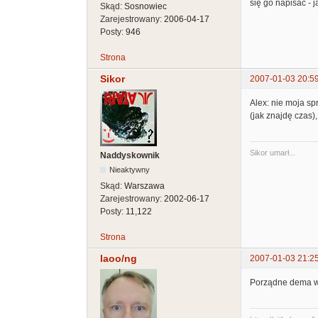
się go napisać - 
Skąd:
Sosnowiec
Zarejestrowany:
2006-04-17
Posty:
946
Strona
Sikor
2007-01-03 20:5
Alex: nie moja sp
(jak znajdę czas),
Sikor umarł...
Naddyskownik
Nieaktywny
Skąd:
Warszawa
Zarejestrowany:
2002-06-17
Posty:
11,122
Strona
laoo/ng
2007-01-03 21:2
Porządne dema w a