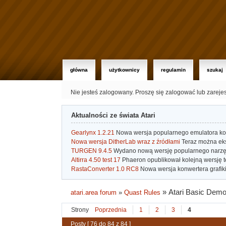
główna
użytkownicy
regulamin
szukaj
Nie jesteś zalogowany.
Proszę się zalogować lub zareje
Aktualności ze świata Atari
Gearlynx 1.2.21
Nowa wersja popularnego emulatora kons
Nowa wersja DitherLab wraz z źródłami
Teraz można eks
TURGEN 9.4.5
Wydano nową wersję popularnego narzę
Altirra 4.50 test 17
Phaeron opublikował kolejną wersję t
RastaConverter 1.0 RC8
Nowa wersja konwertera grafiki 
»
Atari Basic Dem
atari.area forum
»
Quast Rules
Strony
Poprzednia
1
2
3
4
Posty [ 76 do 84 z 84 ]