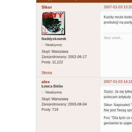
Sikor
2007-01-03 13:2
Każdy może kodować
produkcji na part
Sikor umarł...
Naddyskownik
Nieaktywny
Skąd:
Warszawa
Zarejestrowany:
2002-06-17
Posty:
11,122
Strona
alex
2007-01-03 14:1
Łowca Bitów
Szary: Ja się tyl
Nieaktywny
polecam artykuły 
Skąd:
Warszawa
Zarejestrowany:
2003-08-04
Sikor: Napisałeś 
Posty:
719
Nie jest Twoją sp
Fox: "Dla tych co 
genialnie to ująłe