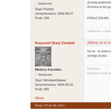
Zresztą ekstrema
Nieaktywny
W końcu to też ję
Skąd:
Poznań
Zarejestrowany:
2006-08-07
Posty:
358
POKAZ ZOLWIA...c
ogólnie to k...a jesie
Krzysztof (Kaz) Ziembik
2008-01-20 12:3
He he - to dobre
od tego jezyka.
Kaz/Rohar
Młodszy Atarowiec
Prowadzę stronę dla 
Nieaktywny
Skąd:
Wrocław/Galway
Zarejestrowany:
2004-05-02
Posty:
665
Strona
Posty [ 76 do 84 z 84 ]