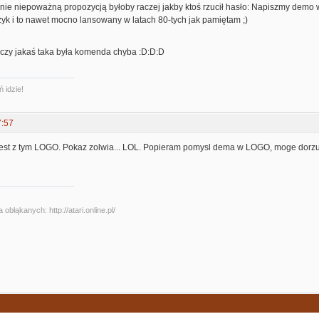
lnie niepoważną propozycją byłoby raczej jakby ktoś rzucił hasło: Napiszmy demo
zyk i to nawet mocno lansowany w latach 80-tych jak pamiętam ;)
zy jakaś taka była komenda chyba :D:D:D
ń idzie!
7:57
 jest z tym LOGO. Pokaz zolwia... LOL. Popieram pomysl dema w LOGO, moge dorzu
obłąkanych: http://atari.online.pl/