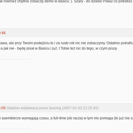
jak również chętnie zobaczę demo w Basicu :). Szary - do dzieła! Pokaż co potrafisz
9:46
rawa, ale przy Twoim podejściu to i za ruski rok nic nie zobaczymy. Ostatnio potrafi
 a jak nie - będę pisał w Basicu i już. I Tobie też nic do tego, w czym piszę.
5:05
Ostatnio edytowany przez laoo/ng (2007-01-03 21:25:45)
semblerze wymagają czasu, a full-time job raczej w tym nie pomaga (to już nie szko