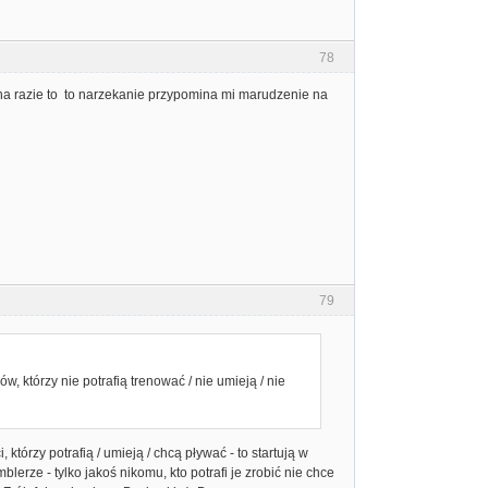
78
 na razie to to narzekanie przypomina mi marudzenie na
79
w, którzy nie potrafią trenować / nie umieją / nie
, którzy potrafią / umieją / chcą pływać - to startują w
rze - tylko jakoś nikomu, kto potrafi je zrobić nie chce