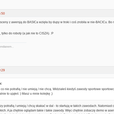
5:50
 sceny z awersją do BASICa wzięła by dupy w troki i coś zrobiła w nie-BACICu. Bo
 tylko do roboty (a jak nie to CISZA). :P
 endianem...
0:29
a:
h co nie potrafią / nie umieją / nie chcą. Widziałeś kiedyś zawody sportowe sportowcó
lnie to ująłeś :) Masz u mnie kolejkę ;)
rzy potrafią / umieją / chcą skakać w dal - to startują w takich zawodach. Natomiast ci
ch. A ja chętnie oglądam takie i takie zawody. Więc chętnie zobaczę demo w asemble