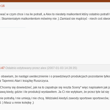
0:16
 w czym chce i na ile potrafi, a Alex to niestety malkontent który ostatnio potrafi 
y. Skamieniałym malkontentom mówimy nie ;) Zamiast sie mądrzyć - niech coś stwor
6:47
Ostatnio edytowany przez alex (2007-01-03 14:28:35)
ko obawiam, że nastąpi uwstecznienie i o prawdziwych produkcjach pozostanie tylko 
z Tajemnic Atari i książkę Ruszczyca.
"Chcemy się dowiedzieć, jak na to zapatruje się reszta Sceny" więc napisałem jak ja
rawą kiedy, gdzie i ile produkcji wystawiłem. Ja Ci nie wytykam, że przez tyle lat
nie potrafią / nie umieją / nie chcą. Widziałeś kiedyś zawody sportowe sportowców, k
ś :) Masz u mnie kolejkę ;)