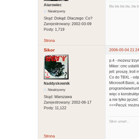
Atarowiec
Bla bla bla bla, bla b
Nieaktywny
Skąd:
Dokąd: Dlaczego: Co?
Zarejestrowany:
2002-03-09
Posty:
1,719
Strona
Sikor
2006-05-04 21:2
p.4 - możesz trzy
Miker: cmc ustal
jell: proszę, tro
Co do TBXL - odpa
Microsoft Basic, 
Naddyskownik
programóww/runtim
Nieaktywny
więc o konstrukty
Skąd:
Warszawa
a nie tylko jęczeć 
Zarejestrowany:
2002-06-17
==>Pecuś: można, 
Posty:
11,122
Sikor umarł...
Strona