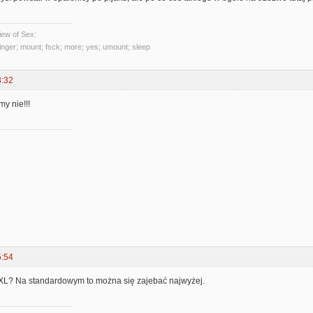
ew of Sex:
 finger; mount; fsck; more; yes; umount; sleep
8:32
my nie!!!
5:54
L? Na standardowym to można się zajebać najwyżej.