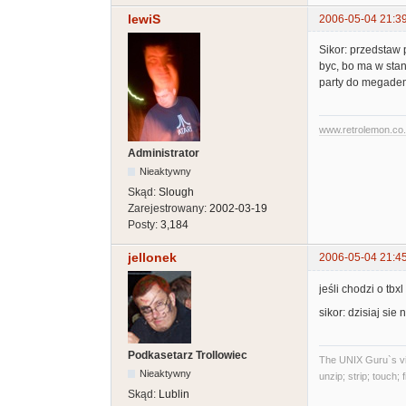
lewiS
2006-05-04 21:3
Sikor: przedstaw 
byc, bo ma w stan
party do megadem
www.retrolemon.co
Administrator
Nieaktywny
Skąd:
Slough
Zarejestrowany:
2002-03-19
Posty:
3,184
jellonek
2006-05-04 21:4
jeśli chodzi o tb
sikor: dzisiaj sie
Podkasetarz Trollowiec
The UNIX Guru`s vi
Nieaktywny
unzip; strip; touch;
Skąd:
Lublin