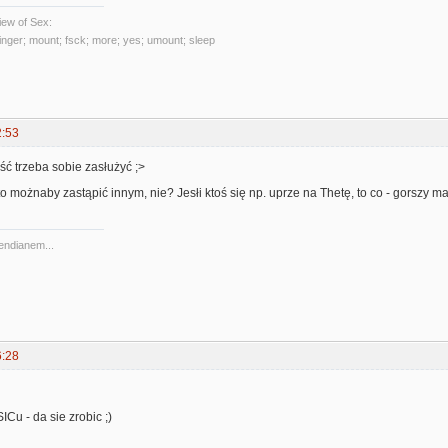
ew of Sex:
 finger; mount; fsck; more; yes; umount; sleep
2:53
ość trzeba sobie zasłużyć ;>
to możnaby zastąpić innym, nie? Jesłi ktoś się np. uprze na Thetę, to co - gorszy ma
 endianem...
6:28
Cu - da sie zrobic ;)