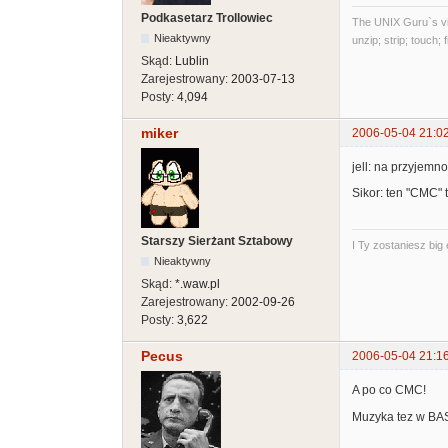
Podkasetarz Trollowiec
The UNIX Guru`s vi
Nieaktywny
unzip; strip; touch;
Skąd:
Lublin
Zarejestrowany:
2003-07-13
Posty:
4,094
miker
2006-05-04 21:0
jell: na przyjemn
Sikor: ten "CMC" 
Starszy Sierżant Sztabowy
I Ty zostaniesz big
Nieaktywny
Skąd:
*.waw.pl
Zarejestrowany:
2002-09-26
Posty:
3,622
Pecus
2006-05-04 21:1
A po co CMC!
Muzyka tez w BASI