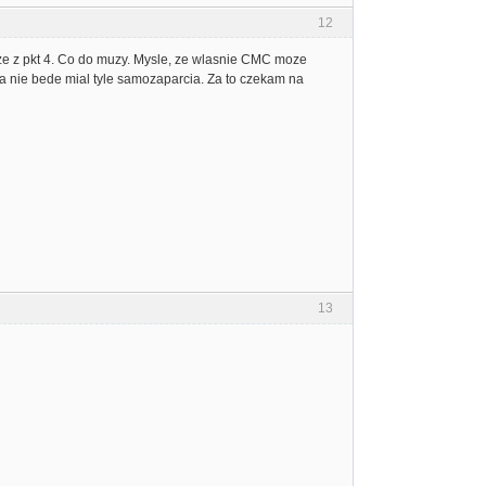
12
dze z pkt 4. Co do muzy. Mysle, ze wlasnie CMC moze
a nie bede mial tyle samozaparcia. Za to czekam na
13