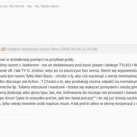
la bla. Bla bla bla - bla - bla. Blabla bleee.
4:22
Ostatnio edytowany przez Sikor (2006-05-04 21:25:48)
mać w dodatkowej pamięci na przykład grafę;
iliśmy razem z Jaskierem - ma on dedykowany pod basic player i dlatego TYLKO i
ll mode off. I tak TY G. zrobisz, więc po co paszczysz bez sensu. Niech się wypowied
da tym razem Tylko Atari Basic - chodzi o ty, aby coś wycisnąć z wersji minimalne
albo dlaczego nie Action...? Chodzi o to, aby produkcję można odpalić na normal
e'ów itp. Totalny oldschool i hardcore - trzeba się wykazać pomysłem i niezłą g
wną dyskusję albo głosy typu: tak, nie; trollowanie do niczego nie prowadzi i świadc
po forum "jakie to wszystko jest be, jaki ten świat jest poj** i ile się już dzisiaj nachla
tylko wtedy niewiele osób napisze muze. A tak jest to ukłon w stronę kooperacji z 