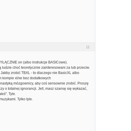
11
 WYŁĄCZNIE on (albo instrukcje BASICowe).
zą ludzie choć teoretycznie zainteresowani za lub przeciw.
j Jakby zrobić TBXL - to dlaczego nie BasicXL albo
nym kompie xl/xe bez dodatkowych
imnastyką mózgownicy, aby coś sensownie zrobić. Proszę
zy o totalnej ignorancji. Jell, masz szansę się wykazać,
łeś". Tyle.
muzykami. Tylko tyle.