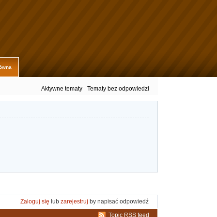
łówna
Aktywne tematy
Tematy bez odpowiedzi
Zaloguj się
lub
zarejestruj
by napisać odpowiedź
Topic RSS feed