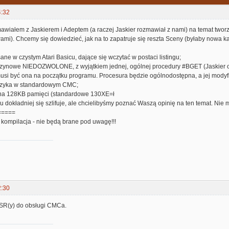
4:32
wiałem z Jaskierem i Adeptem (a raczej Jaskier rozmawiał z nami) na temat two
mi). Chcemy się dowiedzieć, jak na to zapatruje się reszta Sceny (byłaby nowa ka
ane w czystym Atari Basicu, dające się wczytać w postaci listingu;
zynowe NIEDOZWOLONE, z wyjątkiem jednej, ogólnej procedury #BGET (Jaskier o
 być ona na początku programu. Procesura będzie ogólnodostępna, a jej modyfi
zyka w standardowym CMC;
 na 128KB pamięci (standardowe 130XE=ł
 dokładniej się szlifuje, ale chcielibyśmy poznać Waszą opinię na ten temat. Nie m
=====
 kompilacja - nie będą brane pod uwagę!!!
2:30
USR(y) do obsługi CMCa.