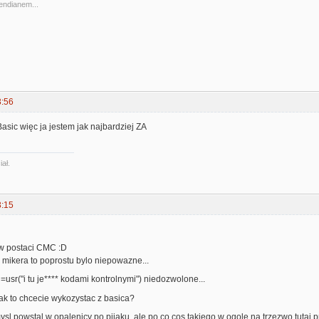
 endianem...
3:56
Basic więc ja jestem jak najbardziej ZA
ał.
3:15
a w postaci CMC :D
 mikera to poprostu bylo niepowazne...
=usr("i tu je**** kodami kontrolnymi") niedozwolone...
 jak to chcecie wykozystac z basica?
l powstal w opalenicy po pijaku, ale po co cos takiego w ogole na trzezwo tutaj 