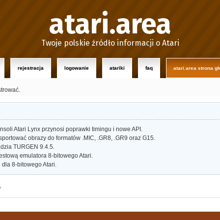
atari.area
Twoje polskie źródło informacji o Atari
rejestracja
logowanie
atariki
faq
atari.area strona g
strować.
oli Atari Lynx przynosi poprawki timingu i nowe API.
portować obrazy do formatów .MIC, .GR8, .GR9 oraz G15.
dzia TURGEN 9.4.5.
estową emulatora 8-bitowego Atari.
dla 8-bitowego Atari.
o