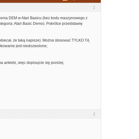
1
rzenia DEM w Atari Basicu (bez kodu maszynowego z
tegoria: Atari Basic Demo). Pokrótce przedstawię
biecał, że taką napisze). Można stosować TYLKO TĄ
kowanie jest niedozwolone;
a ankietz, więc dopisujcie się poniżej.
2