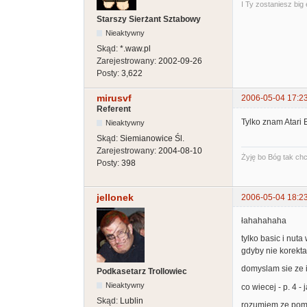
I Ty zostaniesz big
Starszy Sierżant Sztabowy
Nieaktywny
Skąd:
*.waw.pl
Zarejestrowany:
2002-09-26
Posty:
3,622
mirusvf
2006-05-04 17:2
Referent
Tylko znam Atari 
Nieaktywny
Skąd:
Siemianowice Śl.
Zarejestrowany:
2004-08-10
Żyję bo Bóg tak chci
Posty:
398
jellonek
2006-05-04 18:2
łahahahaha
tylko basic i nut
gdyby nie korekta
domyslam sie ze i
Podkasetarz Trollowiec
Nieaktywny
co wiecej - p. 4 -
Skąd:
Lublin
rozumiem ze pomys