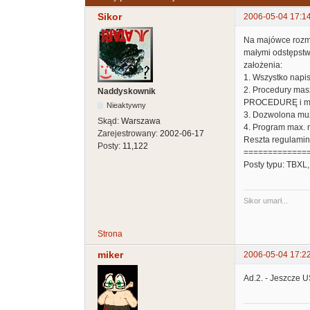
Sikor
2006-05-04 17:1
Na majówce rozma
małymi odstępstwa
założenia:
1. Wszystko napis
2. Procedury mas
Naddyskownik
PROCEDURĘ i musi
Nieaktywny
3. Dozwolona mu
Skąd:
Warszawa
4. Program max.
Zarejestrowany:
2002-06-17
Reszta regulaminu
Posty:
11,122
=============
Posty typu: TBXL,
Sikor umarł...
Strona
miker
2006-05-04 17:2
Ad.2. - Jeszcze 