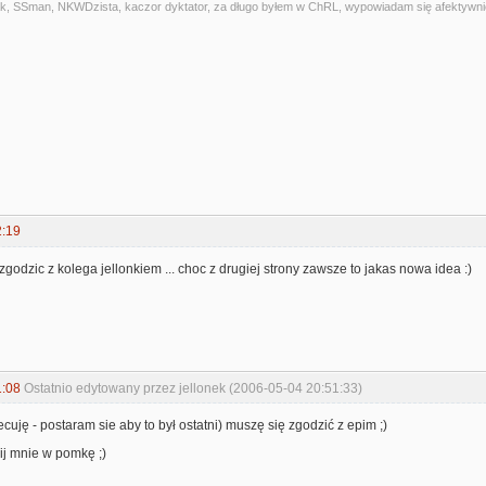
alniak, SSman, NKWDzista, kaczor dyktator, za długo byłem w ChRL, wypowiadam się afektywni
2:19
zgodzic z kolega jellonkiem ... choc z drugiej strony zawsze to jakas nowa idea :)
1:08
Ostatnio edytowany przez jellonek (2006-05-04 20:51:33)
ecuję - postaram sie aby to był ostatni) muszę się zgodzić z epim ;)
nij mnie w pomkę ;)