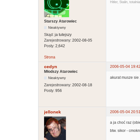
Hitler, Stalin, tot
Starszy Atarowiec
Nieaktywny
Skąd:
ja tutejszy
Zarejestrowany:
2002-08-05
Posty:
2,642
Strona
cedyn
2006-05-04 19:4
Młodszy Atarowiec
akurat musze sie 
Nieaktywny
Zarejestrowany:
2002-08-18
Posty:
956
jellonek
2006-05-04 20:5
a ja choć raz (obi
btw. sikor - cmok