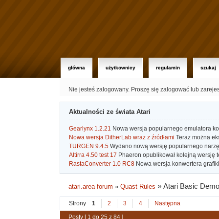
główna
użytkownicy
regulamin
szukaj
Nie jesteś zalogowany.
Proszę się zalogować lub zareje
Aktualności ze świata Atari
Gearlynx 1.2.21
Nowa wersja popularnego emulatora kons
Nowa wersja DitherLab wraz z źródłami
Teraz można eks
TURGEN 9.4.5
Wydano nową wersję popularnego narzę
Altirra 4.50 test 17
Phaeron opublikował kolejną wersję t
RastaConverter 1.0 RC8
Nowa wersja konwertera grafiki 
»
Atari Basic Dem
atari.area forum
»
Quast Rules
Strony
1
2
3
4
Następna
Posty [ 1 do 25 z 84 ]