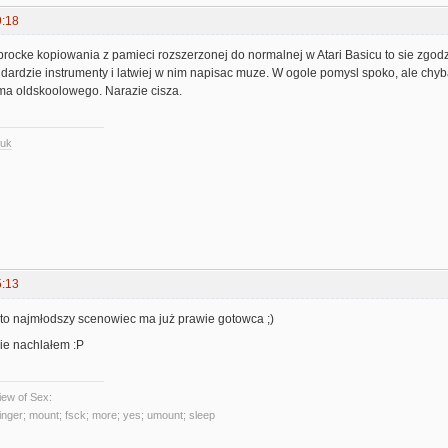
9:18
procke kopiowania z pamieci rozszerzonej do normalnej w Atari Basicu to sie zgo
dardzie instrumenty i latwiej w nim napisac muze. W ogole pomysl spoko, ale chyb
a oldskoolowego. Narazie cisza.
.uk
5:13
xl to najmłodszy scenowiec ma już prawie gotowca ;)
 nie nachlałem :P
ew of Sex:
 finger; mount; fsck; more; yes; umount; sleep