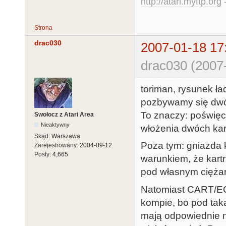
http://atari.myftp.org
-
Strona
drac030
2007-01-18 17
drac030 (2007
toriman, rysunek ła
pozbywamy się dwóc
To znaczy: poświęc
Swołocz z Atari Area
Nieaktywny
włożenia dwóch kart
Skąd:
Warszawa
Poza tym: gniazda 
Zarejestrowany:
2004-09-12
Posty:
4,665
warunkiem, że kartr
pod własnym ciężar
Natomiast CART/ECI
kompie, bo pod tak
mają odpowiednie nó