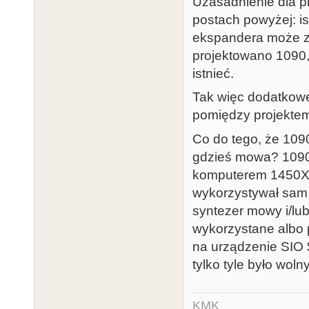
Uzasadnienie dla p
postach powyżej: is
ekspandera może z
projektowano 1090, 
istnieć.
Tak więc dodatkowe
pomiędzy projekte
Co do tego, że 1090
gdzieś mowa? 1090 
komputerem 1450XL
wykorzystywał sam 
syntezer mowy i/lu
wykorzystane albo 
na urządzenie SIO 
tylko tyle było wol
KMK