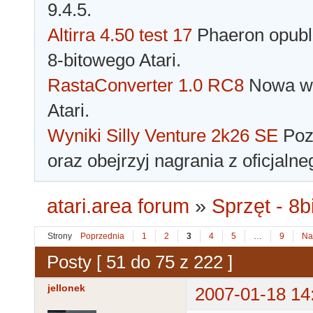
9.4.5.
Altirra 4.50 test 17
Phaeron opubli
8-bitowego Atari.
RastaConverter 1.0 RC8
Nowa wer
Atari.
Wyniki Silly Venture 2k26 SE
Pozn
oraz obejrzyj nagrania z oficjaln
atari.area forum
»
Sprzęt - 8bi
Strony
Poprzednia
1
2
3
4
5
…
9
Na
Posty [ 51 do 75 z 222 ]
jellonek
2007-01-18 14