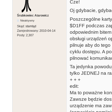
Cze!
Oj gdybacie, gdybac
Śrubkowiec Atarowicz
Poszczególne kart
Nieaktywny
$D1FF podczas zap
Skąd:
stamtąd
Zarejestrowany:
2010-04-14
odpowiednim bitem: b
Posty:
2,307
obsługi urządzeń op
pilnuje aby do tego
cyklu dostępu. A p
pilnować komunikac
Ta jedynka powoduje
tylko JEDNEJ na raz
+ + +
edit:
Ma to poważne kon
Zawsze będzie dos
urządzenie ma zaw