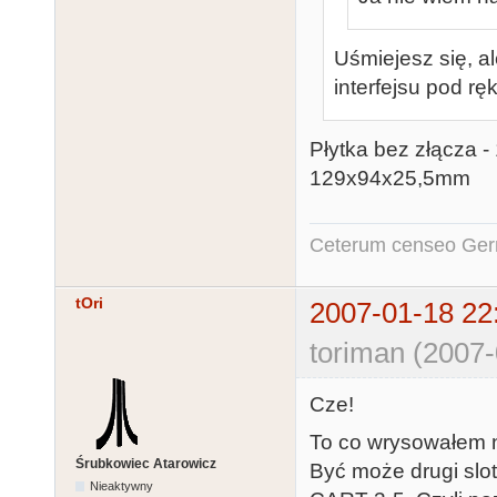
Uśmiejesz się, al
interfejsu pod rę
Płytka bez złącza 
129x94x25,5mm
Ceterum censeo Ger
tOri
2007-01-18 22
toriman (2007-
Cze!
To co wrysowałem n
Śrubkowiec Atarowicz
Być może drugi slot
Nieaktywny