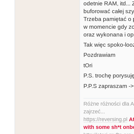
odetnie RAM, itd...
buforować całej szy
Trzeba pamiętać o 
w momencie gdy zo
oraz wykonana i o
Tak więc spoko-looz
Pozdrawiam
tOri
P.S. trochę porysuj
P.P.S zapraszam -
Różne różności dla Ata
zajrzeć...
https://reversing.pl
A
with some sh*t onb