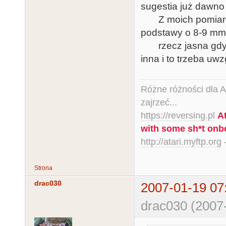
sugestia już dawno 
Z moich pomiarów 
podstawy o 8-9 mm
rzecz jasna gdy je
inna i to trzeba uwz
Różne różności dla Ata
zajrzeć...
https://reversing.pl
A
with some sh*t onb
http://atari.myftp.org
-
Strona
drac030
2007-01-19 07
drac030 (2007