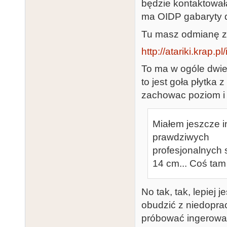
będzie kontaktowała
ma OIDP gabaryty do
Tu masz odmianę z
http://atariki.krap.
To ma w ogóle dwie 
to jest goła płytka
zachowac poziom i
Miałem jeszcze i
prawdziwych
profesjonalnych 
14 cm... Coś tam
No tak, tak, lepiej 
obudzić z niedopr
próbować ingerować 