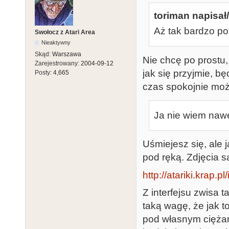
toriman napisał/
Aż tak bardzo po
Swołocz z Atari Area
Nieaktywny
Skąd:
Warszawa
Nie chcę po prostu,
Zarejestrowany:
2004-09-12
jak się przyjmie, bę
Posty:
4,665
czas spokojnie moż
Ja nie wiem nawe
Uśmiejesz się, ale 
pod ręką. Zdjęcia są
http://atariki.kra
Z interfejsu zwisa
taką wagę, że jak t
pod własnym ciężare