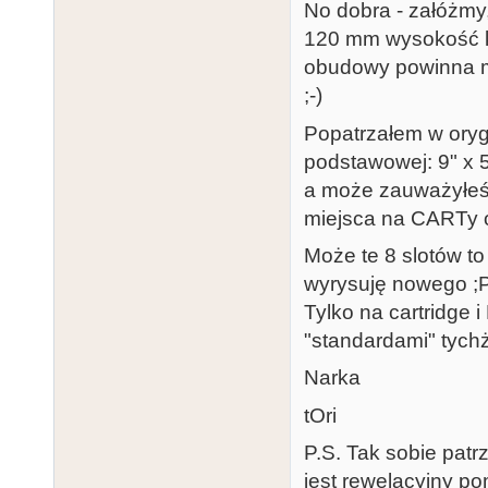
No dobra - załóżmy,
120 mm wysokość ka
obudowy powinna mi
;-)
Popatrzałem w orygi
podstawowej: 9" x 
a może zauważyłeś, 
miejsca na CARTy o
Może te 8 slotów to 
wyrysuję nowego ;
Tylko na cartridge 
"standardami" tychż
Narka
tOri
P.S. Tak sobie patr
jest rewelacyjny pom