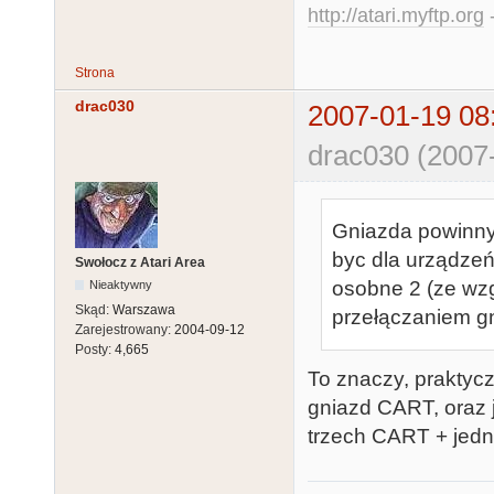
http://atari.myftp.org
-
Strona
drac030
2007-01-19 08
drac030 (2007
Gniazda powinny
byc dla urządze
Swołocz z Atari Area
osobne 2 (ze wz
Nieaktywny
Skąd:
Warszawa
przełączaniem gn
Zarejestrowany:
2004-09-12
Posty:
4,665
To znaczy, praktyc
gniazd CART, oraz 
trzech CART + jed