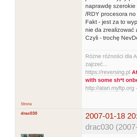
naprawdę szerokie 
/RDY procesora no 
Fakt - jest za to 
nie da zrealizować a
Czyli - trochę NevD
Różne różności dla Ata
zajrzeć...
https://reversing.pl
A
with some sh*t onb
http://atari.myftp.org
-
Strona
drac030
2007-01-18 20
drac030 (2007