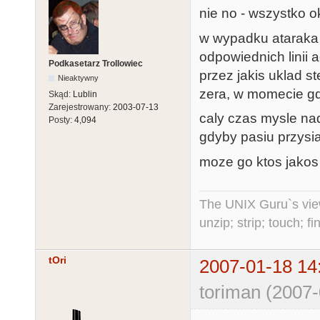
nie no - wszystko o
w wypadku ataraka 
odpowiednich linii a
Podkasetarz Trollowiec
przez jakis uklad s
Nieaktywny
zera, w momecie gdy
Skąd:
Lublin
Zarejestrowany:
2003-07-13
caly czas mysle n
Posty:
4,094
gdyby pasiu przysia
moze go ktos jakos
The UNIX Guru`s vie
unzip; strip; touch; 
tOri
2007-01-18 14
toriman (2007-