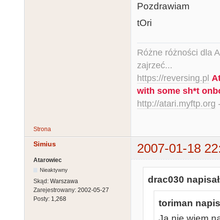
Pozdrawiam
tOri
Różne różności dla Ata
zajrzeć...
https://reversing.pl
A
with some sh*t onb
http://atari.myftp.org
-
Strona
Simius
2007-01-18 22
Atarowiec
Nieaktywny
drac030 napisał
Skąd:
Warszawa
Zarejestrowany:
2002-05-27
Posty:
1,268
toriman napis
Ja nie wiem n