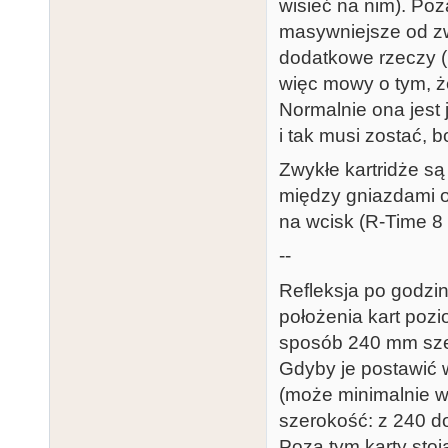
wisieć na nim). Po
masywniejsze od zw
dodatkowe rzeczy (n
więc mowy o tym, ż
Normalnie ona jest
i tak musi zostać, 
Zwykłe kartridże s
między gniazdami o
na wcisk (R-Time 8
--
Refleksja po godzin
położenia kart pozi
sposób 240 mm szer
Gdyby je postawić 
(może minimalnie w
szerokość: z 240 d
Poza tym karty stoj