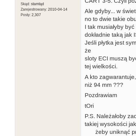
CART 3-5. Czyli poz
Skąd:
stamtąd
Zarejestrowany:
2010-04-14
Ale gdyby... w świe
Posty:
2,307
no to dwie takie ob
I tak musiałyby by
dokładnie taką jak 
Jeśli płytka jest s
że
sloty ECI muszą by
tej wielkości.
A kto zagwarantuje,
niż 94 mm ???
Pozdrawiam
tOri
P.S. Należałoby za
takiej wysokości jak
żeby uniknąć przyk