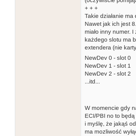
(oczywiście pomijaj
+ + +
Takie działanie ma
Nawet jak ich jest 
miało inny numer. 
każdego slotu ma b
extendera (nie kart
NewDev 0 - slot 0
NewDev 1 - slot 1
NewDev 2 - slot 2
...itd...
W momencie gdy n
ECI/PBI no to będ
i myślę, że jakąś 
ma mozliwość wył