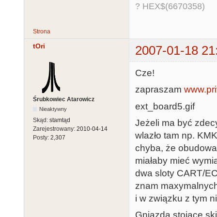
? HEX$(6670358)
Strona
tOri
2007-01-18 21
Cze!
zapraszam
www.priv
Śrubkowiec Atarowicz
ext_board5.gif
Nieaktywny
Skąd:
stamtąd
Jeżeli ma być zde
Zarejestrowany:
2010-04-14
wlazło tam np. KMK/
Posty:
2,307
chyba, że obudowa 
miałaby mieć wymia
dwa sloty CART/ECI
znam maxymalnych
i w związku z tym 
Gniazda stojące sk