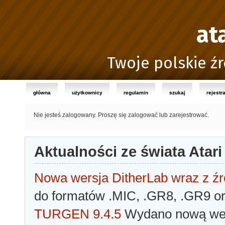
at
Twoje polskie źr
główna
użytkownicy
regulamin
szukaj
rejestr
Nie jesteś zalogowany.
Proszę się zalogować lub zarejestrować.
Aktualności ze świata Atari
Nowa wersja DitherLab wraz z źr
do formatów .MIC, .GR8, .GR9 o
TURGEN 9.4.5
Wydano nową wer