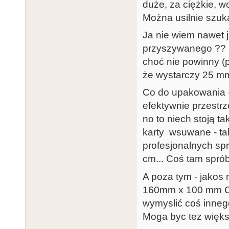
duże, za ciężkie, w
Można usilnie szuka
Ja nie wiem nawet j
przyszywanego ?? 
choć nie powinny (
że wystarczy 25 mm
Co do upakowania - 
efektywnie przestrz
no to niech stoją t
karty wsuwane - tak
profesjonalnych spr
cm... Coś tam spró
A poza tym - jakos n
160mm x 100 mm C
wymyslić coś inneg
Moga byc tez większ