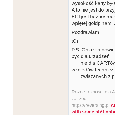
wysokość karty była
A to nie jest do pr
ECI jest bezpośred
wpiętej goldpinami 
Pozdrawiam
tOri
P.S. Gniazda powin
byc dla urządzeń
nie dla CARTów. 
względów technicz
związanych z prze
Różne różności dla Ata
zajrzeć...
https://reversing.pl
A
with some sh*t onb