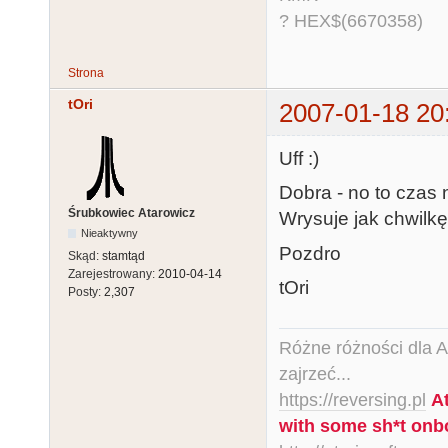
? HEX$(6670358)
Strona
tOri
2007-01-18 20
Uff :)
Dobra - no to czas n
Śrubkowiec Atarowicz
Wrysuje jak chwilkę
Nieaktywny
Pozdro
Skąd:
stamtąd
Zarejestrowany:
2010-04-14
tOri
Posty:
2,307
Różne różności dla Ata
zajrzeć...
https://reversing.pl
A
with some sh*t onb