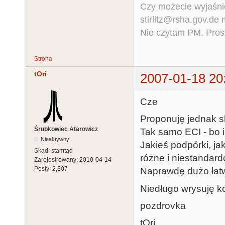
Czy możecie wyjaśnić
stirlitz@rsha.gov.de
Nie czytam PM. Pros
Strona
tOri
2007-01-18 20
Cze
Proponuję jednak s
Śrubkowiec Atarowicz
Tak samo ECI - bo i
Nieaktywny
Jakieś podpórki, ja
Skąd:
stamtąd
różne i niestandar
Zarejestrowany:
2010-04-14
Posty:
2,307
Naprawdę dużo łatwi
Niedługo wrysuję k
pozdrovka
tOri