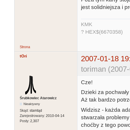
jest solidniejsza i 
KMK
? HEX$(6670358)
Strona
tOri
2007-01-18 19
toriman (2007-
Cze!
Dzieki za pochwały :
Śrubkowiec Atarowicz
Aż tak bardzo potrz
Nieaktywny
Widzisz - każda ad
Skąd:
stamtąd
Zarejestrowany:
2010-04-14
stwarzała problemy
Posty:
2,307
choćby z tego powo