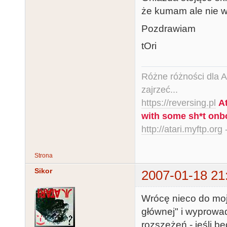
że kumam ale nie w
Pozdrawiam
tOri
Różne różności dla Ata
zajrzeć...
https://reversing.pl
A
with some sh*t onb
http://atari.myftp.org
-
Strona
Sikor
2007-01-18 21
Wrócę nieco do moj
głównej" i wyprowad
rozszeżeń - jeśli 