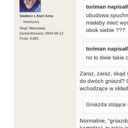
toriman napisał/
obudowa spuchnie
Swołocz z Atari Area
miałaby mieć wy
Nieaktywny
Skąd:
Warszawa
obok siebie ???
Zarejestrowany:
2004-09-12
Posty:
4,665
toriman napisał/
no to dwie takie
Zaraz, zaraz, skąd
do dwóch gniazd? G
wchodzące w skła
Gniazda stojące 
Normalnie, "gniazd