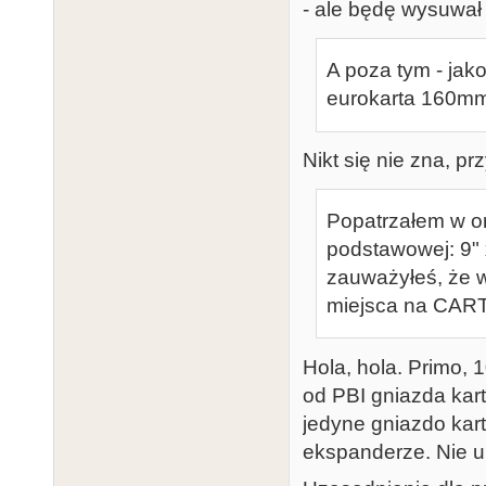
- ale będę wysuwał 
A poza tym - jakos
eurokarta 160m
Nikt się nie zna, pr
Popatrzałem w or
podstawowej: 9"
zauważyłeś, że w 
miejsca na CARTy
Hola, hola. Primo, 
od PBI gniazda kar
jedyne gniazdo kart
ekspanderze. Nie u