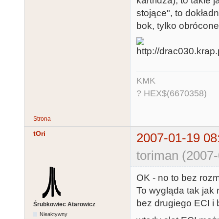
kartridża), to taki
stojące", to dokład
bok, tylko obrócone
KMK
? HEX$(6670358)
Strona
tOri
2007-01-19 08
toriman (2007-
OK - no to bez rozm
To wygląda tak jak 
bez drugiego ECI i
Śrubkowiec Atarowicz
Nieaktywny