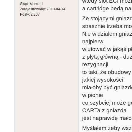
wtedy slot ECI możn
Skąd:
stamtąd
a cartridge bedą na
Zarejestrowany:
2010-04-14
Posty:
2,307
Ze stojącymi gniaz
strasznie trzeba m
Nie widziałem gniaz
najpierw
wlutować w jakąś p
z płytą główną - d
rezygnacji
to taki, że obudow
jakiej wysokości
miałoby być gniazdo
w pionie
co szybciej może g
CARTa z gniazda
jest naprawdę mało
Myślałem żeby wszys