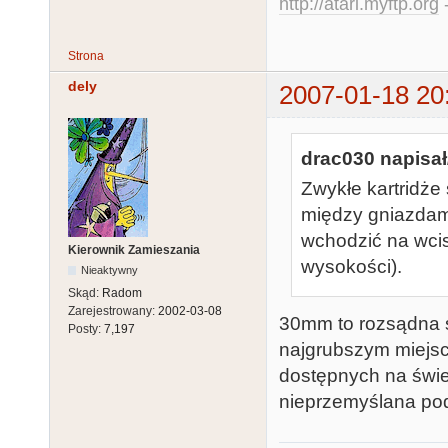
http://atari.myftp.org
-
Strona
dely
2007-01-18 20
drac030 napisał
Zwykłe kartridże
między gniazdami
wchodzić na wci
Kierownik Zamieszania
wysokości).
Nieaktywny
Skąd:
Radom
Zarejestrowany:
2002-03-08
30mm to rozsądna 
Posty:
7,197
najgrubszym miejscu
dostępnych na świec
nieprzemyślana po