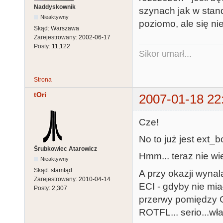
Naddyskownik
szynach jak w stan
Nieaktywny
poziomo, ale się ni
Skąd:
Warszawa
Zarejestrowany:
2002-06-17
Posty:
11,122
Sikor umarł...
Strona
tOri
2007-01-18 22
Cze!
No to już jest ext_b
Śrubkowiec Atarowicz
Hmm... teraz nie wi
Nieaktywny
Skąd:
stamtąd
A przy okazji wynal
Zarejestrowany:
2010-04-14
ECI - gdyby nie mia
Posty:
2,307
przerwy pomiędzy C
ROTFL... serio...wł