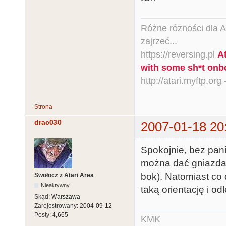
Różne różności dla Ata
zajrzeć...
https://reversing.pl
A
with some sh*t onb
http://atari.myftp.org
-
Strona
drac030
2007-01-18 20
Spokojnie, bez pani
można dać gniazda n
bok). Natomiast c
Swołocz z Atari Area
Nieaktywny
taką orientację i 
Skąd:
Warszawa
Zarejestrowany:
2004-09-12
Posty:
4,665
KMK