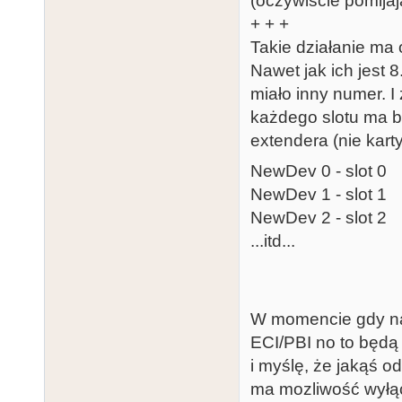
(oczywiście pomijaj
+ + +
Takie działanie ma
Nawet jak ich jest 
miało inny numer. 
każdego slotu ma b
extendera (nie kart
NewDev 0 - slot 0
NewDev 1 - slot 1
NewDev 2 - slot 2
...itd...
W momencie gdy n
ECI/PBI no to będ
i myślę, że jakąś 
ma mozliwość wył