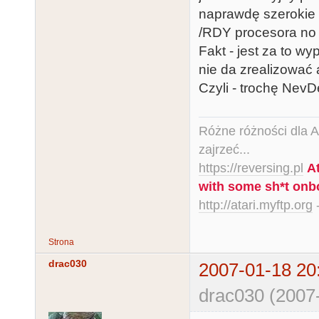
naprawdę szerokie 
/RDY procesora no 
Fakt - jest za to 
nie da zrealizować a
Czyli - trochę NevD
Różne różności dla Ata
zajrzeć...
https://reversing.pl
A
with some sh*t onb
http://atari.myftp.org
-
Strona
drac030
2007-01-18 20
drac030 (2007