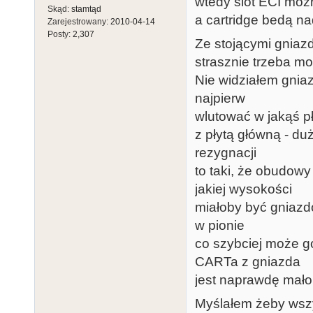
wtedy slot ECI możn
Skąd:
stamtąd
a cartridge bedą na
Zarejestrowany:
2010-04-14
Posty:
2,307
Ze stojącymi gniaz
strasznie trzeba m
Nie widziałem gniaz
najpierw
wlutować w jakąś p
z płytą główną - d
rezygnacji
to taki, że obudow
jakiej wysokości
miałoby być gniazdo
w pionie
co szybciej może g
CARTa z gniazda
jest naprawdę mało
Myślałem żeby wszys