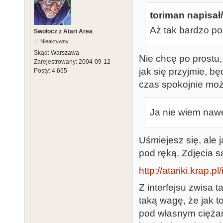
toriman napisał/
Aż tak bardzo po
Swołocz z Atari Area
Nieaktywny
Skąd:
Warszawa
Nie chcę po prostu,
Zarejestrowany:
2004-09-12
jak się przyjmie, bę
Posty:
4,665
czas spokojnie moż
Ja nie wiem nawe
Uśmiejesz się, ale 
pod ręką. Zdjęcia są
http://atariki.kra
Z interfejsu zwisa
taką wagę, że jak t
pod własnym ciężare