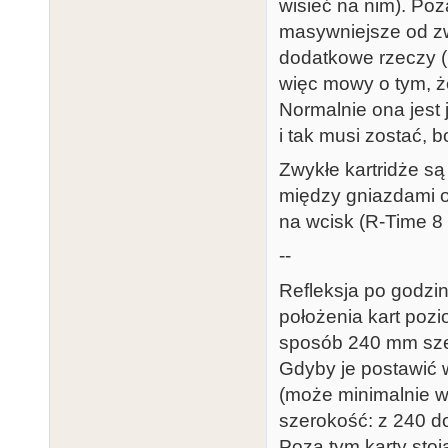
wisieć na nim). Po
masywniejsze od zw
dodatkowe rzeczy (n
więc mowy o tym, ż
Normalnie ona jest
i tak musi zostać, 
Zwykłe kartridże s
między gniazdami o
na wcisk (R-Time 8
--
Refleksja po godzin
położenia kart pozi
sposób 240 mm szer
Gdyby je postawić 
(może minimalnie w
szerokość: z 240 d
Poza tym karty stoj