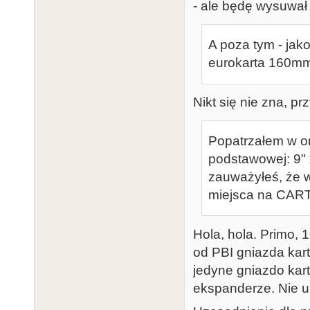
- ale będę wysuwał 
A poza tym - jakos
eurokarta 160m
Nikt się nie zna, pr
Popatrzałem w or
podstawowej: 9"
zauważyłeś, że w 
miejsca na CARTy
Hola, hola. Primo, 
od PBI gniazda kar
jedyne gniazdo kart
ekspanderze. Nie u