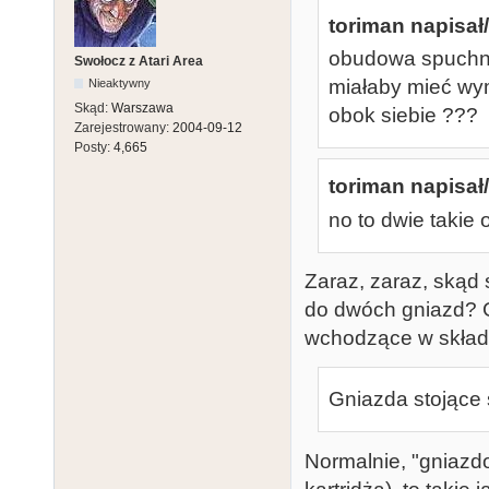
toriman napisał/
obudowa spuchnie
Swołocz z Atari Area
miałaby mieć wy
Nieaktywny
Skąd:
Warszawa
obok siebie ???
Zarejestrowany:
2004-09-12
Posty:
4,665
toriman napisał/
no to dwie takie
Zaraz, zaraz, skąd
do dwóch gniazd? G
wchodzące w skła
Gniazda stojące 
Normalnie, "gniazd