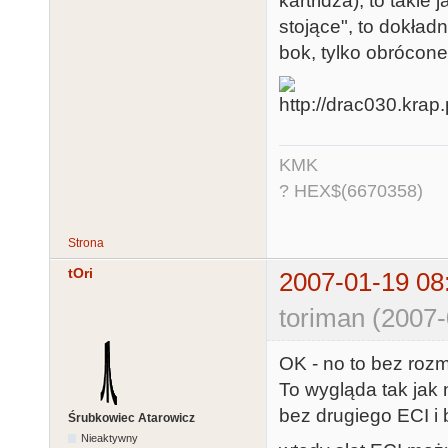
kartridża), to taki
stojące", to dokład
bok, tylko obrócone
KMK
? HEX$(6670358)
Strona
tOri
2007-01-19 08
toriman (2007-
OK - no to bez rozm
To wygląda tak jak 
bez drugiego ECI i
Śrubkowiec Atarowicz
Nieaktywny