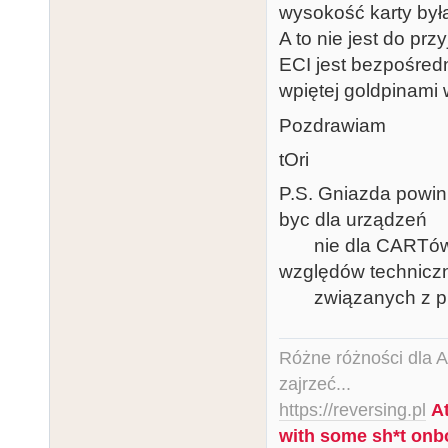
wysokość karty była
A to nie jest do pr
ECI jest bezpośred
wpiętej goldpinami 
Pozdrawiam
tOri
P.S. Gniazda powin
byc dla urządzeń
nie dla CARTów. 
względów technicz
związanych z prze
Różne różności dla Ata
zajrzeć...
https://reversing.pl
A
with some sh*t onb