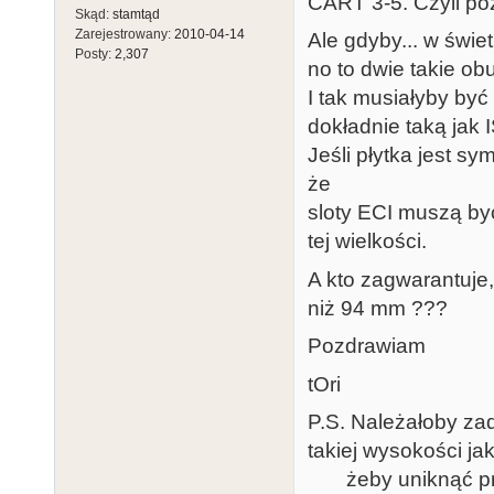
CART 3-5. Czyli poz
Skąd:
stamtąd
Zarejestrowany:
2010-04-14
Ale gdyby... w świe
Posty:
2,307
no to dwie takie ob
I tak musiałyby by
dokładnie taką jak 
Jeśli płytka jest s
że
sloty ECI muszą by
tej wielkości.
A kto zagwarantuje,
niż 94 mm ???
Pozdrawiam
tOri
P.S. Należałoby za
takiej wysokości jak
żeby uniknąć przyk