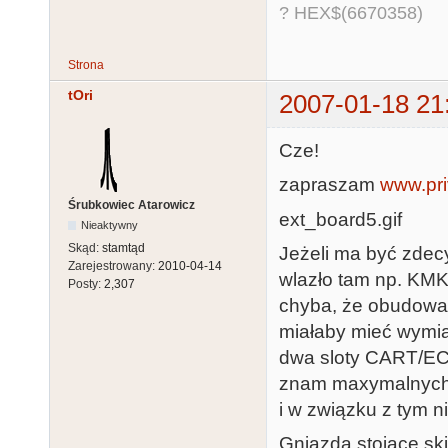
? HEX$(6670358)
Strona
tOri
2007-01-18 21
Cze!
zapraszam
www.priv
Śrubkowiec Atarowicz
ext_board5.gif
Nieaktywny
Skąd:
stamtąd
Jeżeli ma być zde
Zarejestrowany:
2010-04-14
wlazło tam np. KMK/
Posty:
2,307
chyba, że obudowa 
miałaby mieć wymia
dwa sloty CART/ECI
znam maxymalnych
i w związku z tym 
Gniazda stojące sk