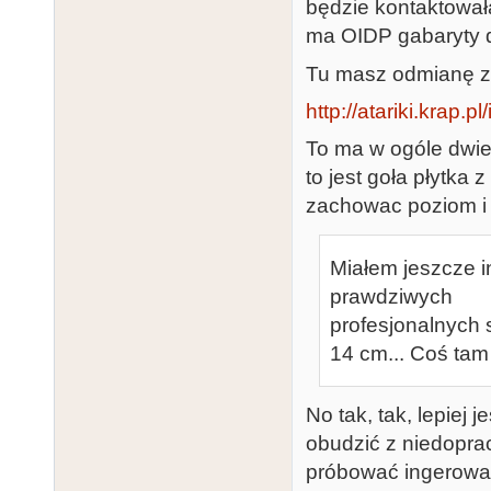
będzie kontaktowała
ma OIDP gabaryty do
Tu masz odmianę z
http://atariki.krap.
To ma w ogóle dwie 
to jest goła płytka
zachowac poziom i
Miałem jeszcze i
prawdziwych
profesjonalnych 
14 cm... Coś tam
No tak, tak, lepiej 
obudzić z niedopr
próbować ingerować 