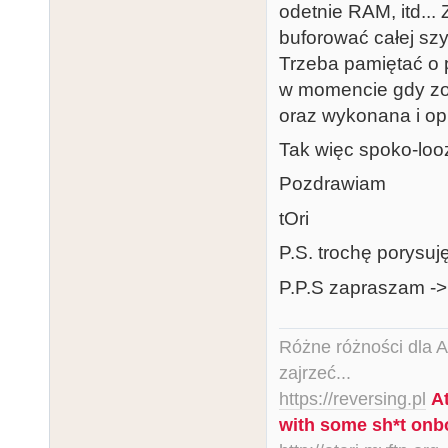
odetnie RAM, itd...
buforować całej szy
Trzeba pamiętać o 
w momencie gdy zo
oraz wykonana i o
Tak więc spoko-looz
Pozdrawiam
tOri
P.S. trochę porysuj
P.P.S zapraszam -
Różne różności dla Ata
zajrzeć...
https://reversing.pl
A
with some sh*t onb