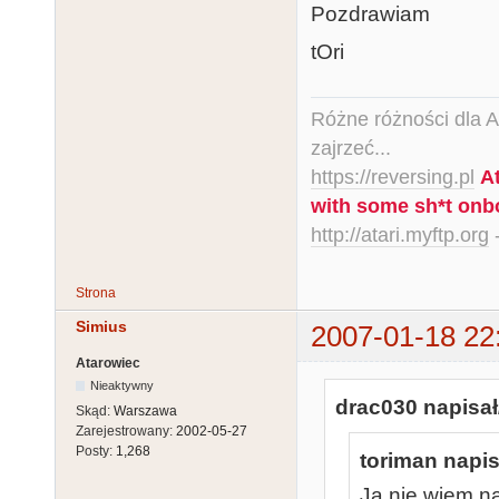
Pozdrawiam
tOri
Różne różności dla Ata
zajrzeć...
https://reversing.pl
A
with some sh*t onb
http://atari.myftp.org
-
Strona
Simius
2007-01-18 22
Atarowiec
Nieaktywny
drac030 napisał
Skąd:
Warszawa
Zarejestrowany:
2002-05-27
Posty:
1,268
toriman napis
Ja nie wiem n