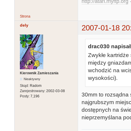
http://atari.myftp.org
-
Strona
dely
2007-01-18 20
drac030 napisał
Zwykłe kartridże
między gniazdami
wchodzić na wci
Kierownik Zamieszania
wysokości).
Nieaktywny
Skąd:
Radom
Zarejestrowany:
2002-03-08
30mm to rozsądna 
Posty:
7,196
najgrubszym miejscu
dostępnych na świec
nieprzemyślana po