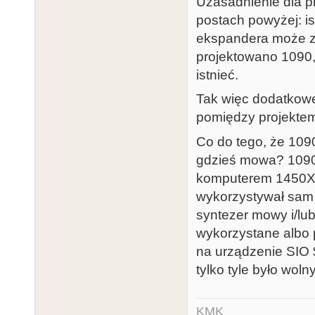
Uzasadnienie dla p
postach powyżej: is
ekspandera może z
projektowano 1090, 
istnieć.
Tak więc dodatkowe
pomiędzy projekte
Co do tego, że 1090
gdzieś mowa? 1090 
komputerem 1450XL
wykorzystywał sam 
syntezer mowy i/lu
wykorzystane albo 
na urządzenie SIO 
tylko tyle było wol
KMK