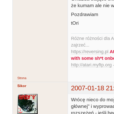
że kumam ale nie w
Pozdrawiam
tOri
Różne różności dla Ata
zajrzeć...
https://reversing.pl
A
with some sh*t onb
http://atari.myftp.org
-
Strona
Sikor
2007-01-18 21
Wrócę nieco do moj
głównej" i wyprowad
rozszeżeń - jeśli 