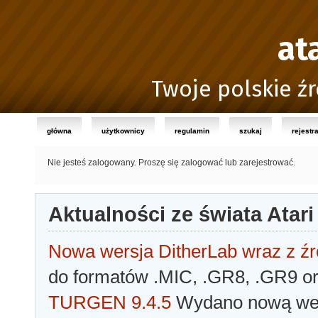
at
Twoje polskie źr
główna
użytkownicy
regulamin
szukaj
rejestr
Nie jesteś zalogowany.
Proszę się zalogować lub zarejestrować.
Aktualności ze świata Atari
Nowa wersja DitherLab wraz z źr
do formatów .MIC, .GR8, .GR9 o
TURGEN 9.4.5
Wydano nową wer