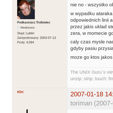
nie no - wszystko o
w wypadku ataraka 
odpowiednich linii a
Podkasetarz Trollowiec
przez jakis uklad s
Nieaktywny
zera, w momecie gdy
Skąd:
Lublin
Zarejestrowany:
2003-07-13
caly czas mysle n
Posty:
4,094
gdyby pasiu przysia
moze go ktos jakos
The UNIX Guru`s vie
unzip; strip; touch; 
tOri
2007-01-18 14
toriman (2007-