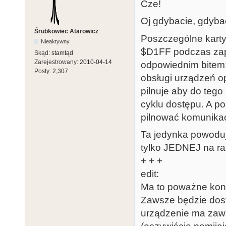
Cze!
Oj gdybacie, gdybac
Śrubkowiec Atarowicz
Poszczególne kart
Nieaktywny
$D1FF podczas zap
Skąd:
stamtąd
Zarejestrowany:
2010-04-14
odpowiednim bitem: b
Posty:
2,307
obsługi urządzeń op
pilnuje aby do tego
cyklu dostępu. A p
pilnować komunikac
Ta jedynka powoduje
tylko JEDNEJ na raz
+ + +
edit:
Ma to poważne kon
Zawsze będzie dos
urządzenie ma zaw