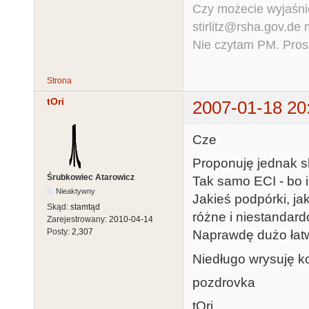
Czy możecie wyjaśnić
stirlitz@rsha.gov.de
Nie czytam PM. Pros
Strona
tOri
2007-01-18 20
Cze
Proponuję jednak s
Śrubkowiec Atarowicz
Tak samo ECI - bo i
Nieaktywny
Jakieś podpórki, ja
Skąd:
stamtąd
różne i niestandar
Zarejestrowany:
2010-04-14
Posty:
2,307
Naprawdę dużo łatwi
Niedługo wrysuję k
pozdrovka
tOri