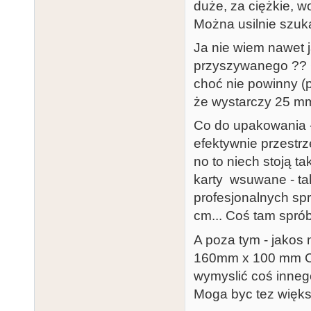
duże, za ciężkie, w
Można usilnie szuka
Ja nie wiem nawet j
przyszywanego ?? 
choć nie powinny (
że wystarczy 25 mm
Co do upakowania - 
efektywnie przestrz
no to niech stoją t
karty wsuwane - tak
profesjonalnych spr
cm... Coś tam spró
A poza tym - jakos n
160mm x 100 mm C
wymyslić coś inneg
Moga byc tez większ