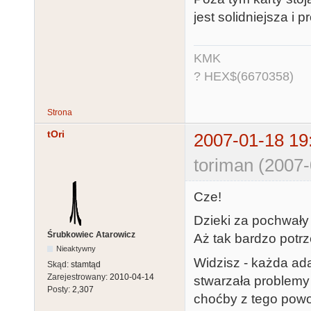
jest solidniejsza i 
KMK
? HEX$(6670358)
Strona
tOri
2007-01-18 19
toriman (2007-
Cze!
Dzieki za pochwały :
Śrubkowiec Atarowicz
Aż tak bardzo potrz
Nieaktywny
Widzisz - każda ad
Skąd:
stamtąd
Zarejestrowany:
2010-04-14
stwarzała problemy
Posty:
2,307
choćby z tego powo