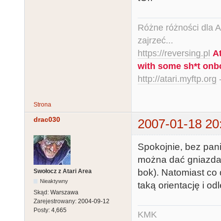
Różne różności dla Ata
zajrzeć...
https://reversing.pl
A
with some sh*t onb
http://atari.myftp.org
-
Strona
drac030
2007-01-18 20
Spokojnie, bez pani
można dać gniazda n
bok). Natomiast c
Swołocz z Atari Area
Nieaktywny
taką orientację i 
Skąd:
Warszawa
Zarejestrowany:
2004-09-12
Posty:
4,665
KMK