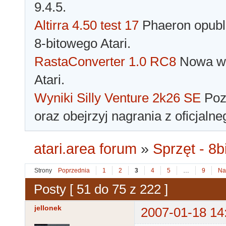
9.4.5.
Altirra 4.50 test 17
Phaeron opubli
8-bitowego Atari.
RastaConverter 1.0 RC8
Nowa wer
Atari.
Wyniki Silly Venture 2k26 SE
Pozn
oraz obejrzyj nagrania z oficjaln
atari.area forum
»
Sprzęt - 8bi
Strony
Poprzednia
1
2
3
4
5
…
9
Na
Posty [ 51 do 75 z 222 ]
jellonek
2007-01-18 14