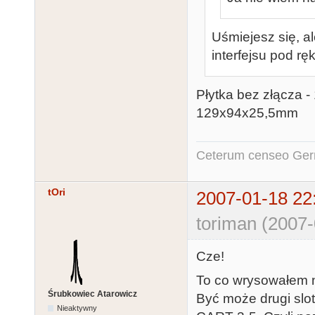
Uśmiejesz się, al
interfejsu pod rę
Płytka bez złącza 
129x94x25,5mm
Ceterum censeo Ger
tOri
2007-01-18 22
toriman (2007-
Cze!
To co wrysowałem n
Śrubkowiec Atarowicz
Być może drugi slot
Nieaktywny