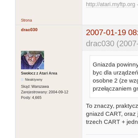
http://atari.myftp.org
-
Strona
drac030
2007-01-19 08
drac030 (2007
Gniazda powinny
byc dla urządze
Swołocz z Atari Area
osobne 2 (ze wz
Nieaktywny
Skąd:
Warszawa
przełączaniem gn
Zarejestrowany:
2004-09-12
Posty:
4,665
To znaczy, praktyc
gniazd CART, oraz 
trzech CART + jed