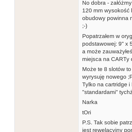
No dobra - załóżmy,
120 mm wysokość ka
obudowy powinna mi
;-)
Popatrzałem w orygi
podstawowej: 9" x 
a może zauważyłeś, 
miejsca na CARTy o
Może te 8 slotów to 
wyrysuję nowego ;
Tylko na cartridge 
"standardami" tychż
Narka
tOri
P.S. Tak sobie patr
jest rewelacyjny pom