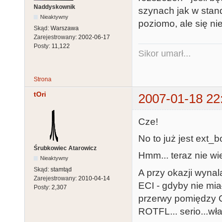
Naddyskownik
szynach jak w stan
Nieaktywny
poziomo, ale się ni
Skąd:
Warszawa
Zarejestrowany:
2002-06-17
Posty:
11,122
Sikor umarł...
Strona
tOri
2007-01-18 22
Cze!
No to już jest ext_b
Śrubkowiec Atarowicz
Hmm... teraz nie wi
Nieaktywny
Skąd:
stamtąd
A przy okazji wynal
Zarejestrowany:
2010-04-14
ECI - gdyby nie mia
Posty:
2,307
przerwy pomiędzy C
ROTFL... serio...wł