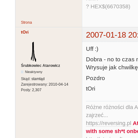
? HEX$(6670358)
Strona
tOri
2007-01-18 20
Uff :)
Dobra - no to czas n
Śrubkowiec Atarowicz
Wrysuje jak chwilkę
Nieaktywny
Pozdro
Skąd:
stamtąd
Zarejestrowany:
2010-04-14
tOri
Posty:
2,307
Różne różności dla Ata
zajrzeć...
https://reversing.pl
A
with some sh*t onb