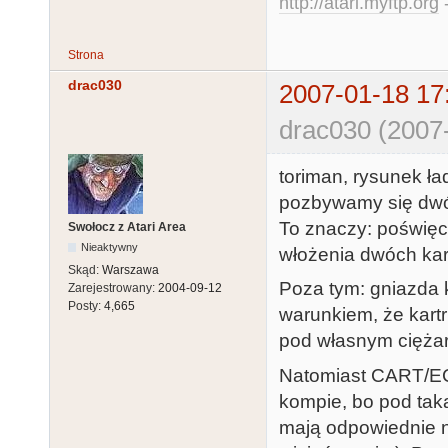
http://atari.myftp.org
-
Strona
drac030
2007-01-18 17
drac030 (2007
toriman, rysunek ła
pozbywamy się dwóc
To znaczy: poświęc
Swołocz z Atari Area
Nieaktywny
włożenia dwóch kart
Skąd:
Warszawa
Poza tym: gniazda 
Zarejestrowany:
2004-09-12
Posty:
4,665
warunkiem, że kartr
pod własnym ciężar
Natomiast CART/ECI
kompie, bo pod tak
mają odpowiednie nó