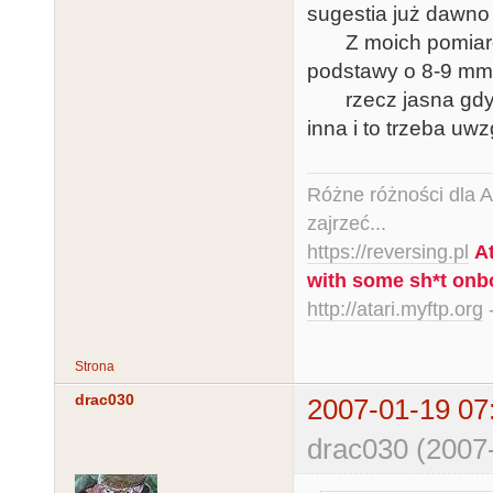
sugestia już dawno 
Z moich pomiarów 
podstawy o 8-9 mm
rzecz jasna gdy je
inna i to trzeba uwz
Różne różności dla Ata
zajrzeć...
https://reversing.pl
A
with some sh*t onb
http://atari.myftp.org
-
Strona
drac030
2007-01-19 07
drac030 (2007