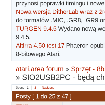
przynosi poprawki timingu i nowe
Nowa wersja DitherLab wraz z źr
do formatów .MIC, .GR8, .GR9 o
TURGEN 9.4.5
Wydano nową wer
9.4.5.
Altirra 4.50 test 17
Phaeron opubli
8-bitowego Atari.
atari.area forum
»
Sprzęt - 8bi
»
SIO2USB2PC - będą chę
Strony
1
2
Następna
Posty [ 1 do 25 z 47 ]