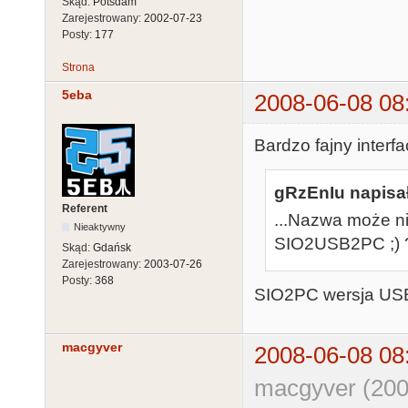
Skąd:
Potsdam
Zarejestrowany:
2002-07-23
Posty:
177
Strona
5eba
2008-06-08 08
Bardzo fajny interfa
gRzEnIu napisał
Referent
...Nazwa może ni
Nieaktywny
SIO2USB2PC ;) ?
Skąd:
Gdańsk
Zarejestrowany:
2003-07-26
Posty:
368
SIO2PC wersja US
macgyver
2008-06-08 08
macgyver (200