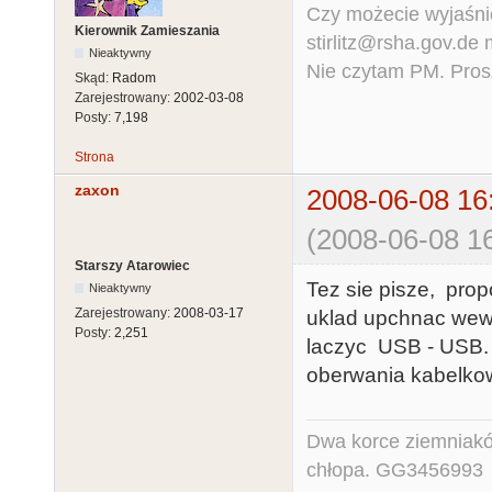
Czy możecie wyjaśnić
Kierownik Zamieszania
stirlitz@rsha.gov.de
Nieaktywny
Nie czytam PM. Pros
Skąd:
Radom
Zarejestrowany:
2002-03-08
Posty:
7,198
Strona
zaxon
2008-06-08 16
(2008-06-08 16
Starszy Atarowiec
Tez sie pisze, pr
Nieaktywny
Zarejestrowany:
2008-03-17
uklad upchnac wewn
Posty:
2,251
laczyc USB - USB. 
oberwania kabelkow
Dwa korce ziemniaków
chłopa. GG3456993