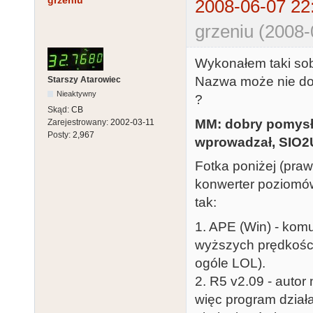
grzeniu
2008-06-07 22
grzeniu (2008-
Wykonałem taki sob
Nazwa może nie do 
Starszy Atarowiec
Nieaktywny
?
Skąd:
CB
MM: dobry pomysł,
Zarejestrowany:
2002-03-11
Posty:
2,967
wprowadzał, SIO2U
Fotka poniżej (pra
konwerter poziomów 
tak:
1. APE (Win) - komu
wyższych prędkości
ogóle LOL).
2. R5 v2.09 - autor
więc program działa