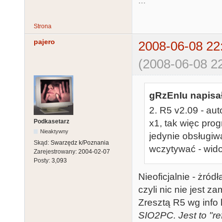
...
Strona
pajero
2008-06-08 22
(2008-06-08 22
gRzEnIu napisał
2. R5 v2.09 - au
Podkasetarz
x1, tak więc prog
Nieaktywny
jedynie obsługiwa
Skąd:
Swarzędz k/Poznania
wczytywać - widoc
Zarejestrowany:
2004-02-07
Posty:
3,093
Nieoficjalnie - żród
czyli nic nie jest z
Zresztą R5 wg info
SIO2PC. Jest to "re