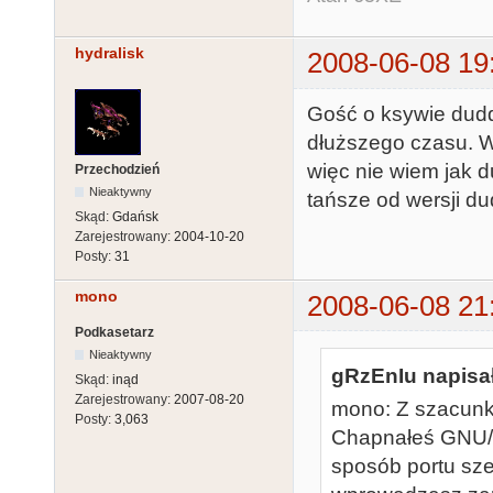
hydralisk
2008-06-08 19
Gość o ksywie dudd
dłuższego czasu. W
więc nie wiem jak 
Przechodzień
Nieaktywny
tańsze od wersji du
Skąd:
Gdańsk
Zarejestrowany:
2004-10-20
Posty:
31
mono
2008-06-08 21
Podkasetarz
Nieaktywny
gRzEnIu napisał
Skąd:
inąd
Zarejestrowany:
2007-08-20
mono: Z szacunki
Posty:
3,063
Chapnałeś GNU/Li
sposób portu sz