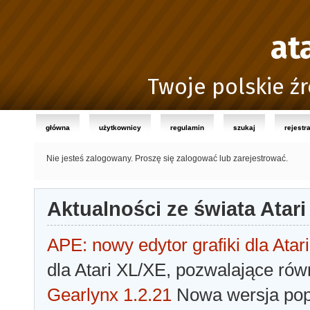
at
Twoje polskie źr
główna
użytkownicy
regulamin
szukaj
rejestr
Nie jesteś zalogowany.
Proszę się zalogować lub zarejestrować.
Aktualności ze świata Atari
APE: nowy edytor grafiki dla Atari
dla Atari XL/XE, pozwalające rów
Gearlynx 1.2.21
Nowa wersja popu