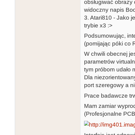
obsługiwać obrazy d
widoczny napis Booti
3. Atari810 - Jako 
trybie x3 :>
Podsumowując, inte
(pomijając póki co R
W chwili obecnej je
parametrów virtual
tym próbom udało m
Dla niezorientowany
port szeregowy a n
Prace badawcze trw
Mam zamiar wyprodu
(Profesjonalne PCB,