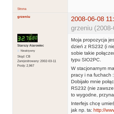
Strona
grzeniu
2008-06-08 11
grzeniu (2008-
Moja propozycja jes
dzień z RS232 (i ni
Starszy Atarowiec
Nieaktywny
sobie takie połącz
Skąd:
CB
typu SIO2PC.
Zarejestrowany:
2002-03-11
Posty:
2,967
W stacjonarnym mam
pracy i na fuchach
Dobijało mnie poł
RS232 (nie zawsze d
to wygodne, przynaj
Interfejs chcę umie
jak np. ta:
http://ww