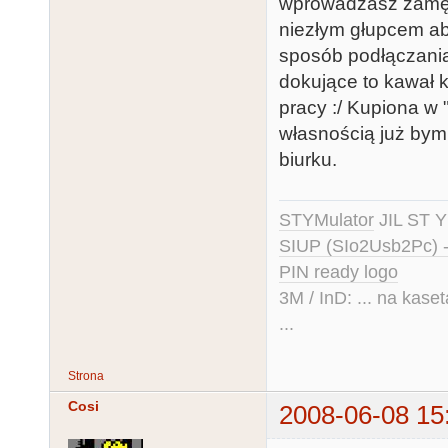
wprowadzasz zamęt.
niezłym głupcem aby
sposób podłączania 
dokujące to kawał 
pracy :/ Kupiona w
własnością już bym
biurku.
STYMulator
JIL ST Y
SIUP (SIo2Usb2Pc) 
PIN ready logo
3M / InD: ... na kase
...
Strona
Cosi
2008-06-08 15