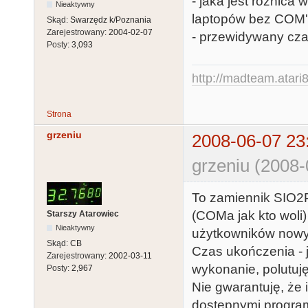
- jaka jest różnic
Nieaktywny
laptopów bez COM'a
Skąd:
Swarzędz k/Poznania
Zarejestrowany:
2004-02-07
- przewidywany cza
Posty:
3,093
http://madteam.atari8
Strona
grzeniu
2008-06-07 23
grzeniu (2008-
To zamiennik SIO2P
(COMa jak kto woli)
Starszy Atarowiec
Nieaktywny
użytkowników now
Skąd:
CB
Czas ukończenia - j
Zarejestrowany:
2002-03-11
wykonanie, polutuję
Posty:
2,967
Nie gwarantuję, że 
dostępnymi programa