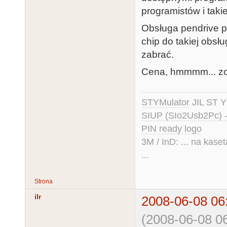
programistów i tak
Obsługa pendrive pr
chip do takiej obsł
zabrać.
Cena, hmmmm... zo
STYMulator
JIL ST Y
SIUP (SIo2Usb2Pc) 
PIN ready logo
3M / InD: ... na kase
...
Strona
ilr
2008-06-08 06
(2008-06-08 06