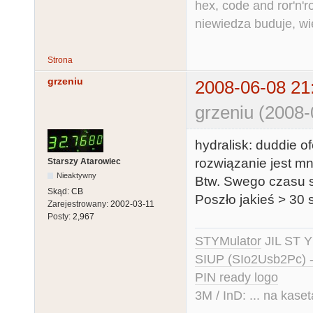
hex, code and ror'n'ro
niewiedza buduje, wi
Strona
grzeniu
2008-06-08 21
grzeniu (2008-
hydralisk: duddie 
rozwiązanie jest mn
Starszy Atarowiec
Nieaktywny
Btw. Swego czasu 
Skąd:
CB
Poszło jakieś > 30 
Zarejestrowany:
2002-03-11
Posty:
2,967
STYMulator
JIL ST Y
SIUP (SIo2Usb2Pc) 
PIN ready logo
3M / InD: ... na kase