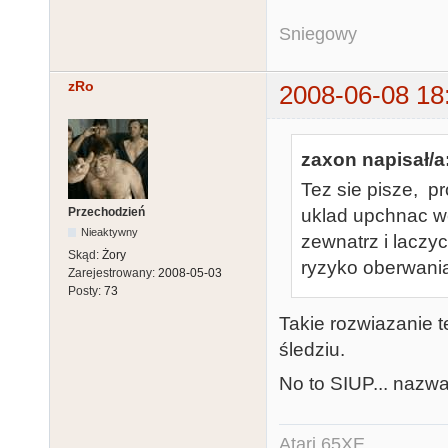
Sniegowy
zRo
2008-06-08 18
zaxon napisał/a
Tez sie pisze, 
Przechodzień
uklad upchnac w
Nieaktywny
zewnatrz i laczy
Skąd:
Żory
ryzyko oberwani
Zarejestrowany:
2008-05-03
Posty:
73
Takie rozwiazanie t
śledziu.
No to SIUP... nazw
Atari 65XE