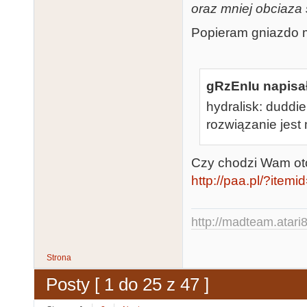
oraz mniej obciaza 
Popieram gniazdo m
gRzEnIu napisał
hydralisk: duddi
rozwiązanie jest 
Czy chodzi Wam ot
http://paa.pl/?ite
http://madteam.atari8
Strona
Posty [ 1 do 25 z 47 ]