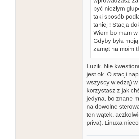
wprowadzasz zamę
być niezłym głup
taki sposób podł
taniej ! Stacja d
Wiem bo mam w p
Gdyby była moją 
zamęt na moim tf
Luzik. Nie kwestio
jest ok. O stacji nap
wszyscy wiedzą) w 
korzystasz z jakic
jedyna, bo znane mi
na dowolne sterowani
ten wątek, aczkolwi
priva). Linuxa niec