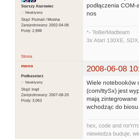
podłączenia COM-a
Starszy Atarowiec
nos
Nieaktywny
Skąd:
Poznań / Mosina
Zarejestrowany:
2002-04-06
Posty:
2,998
*- TeBe/Madteam
3x Atari 130XE, SDX
Strona
mono
2008-06-08 10
Podkasetarz
Wiele notebooków o
Nieaktywny
Skąd:
inąd
(com/ttySx) jest wy
Zarejestrowany:
2007-08-20
mają zintegrowane 
Posty:
3,063
wchodząc do biosu 
hex, code and ror'n'ro
niewiedza buduje, wi