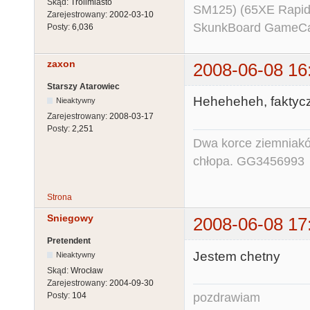
Skąd:
Trollmiasto
SM125) (65XE Rapi
Zarejestrowany:
2002-03-10
SkunkBoard GameCart
Posty:
6,036
zaxon
2008-06-08 16
Starszy Atarowiec
Heheheheh, faktycz
Nieaktywny
Zarejestrowany:
2008-03-17
Posty:
2,251
Dwa korce ziemniaków
chłopa. GG3456993
Strona
Sniegowy
2008-06-08 17
Pretendent
Jestem chetny
Nieaktywny
Skąd:
Wrocław
Zarejestrowany:
2004-09-30
pozdrawiam
Posty:
104