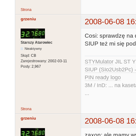
Strona
grzeniu
2008-06-08 16
Cosi: sprawdzę na 
SIUP też mi się pod
Starszy Atarowiec
Nieaktywny
Skąd:
CB
STYMulator
JIL ST Y
Zarejestrowany:
2002-03-11
Posty:
2,967
SIUP (SIo2Usb2Pc) 
PIN ready logo
3M / InD: ... na kase
...
Strona
grzeniu
2008-06-08 16
zaxon: ale mamy wy