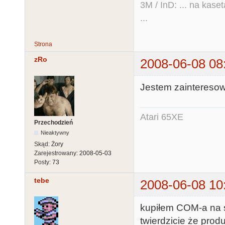
3M / InD: ... na kase
...
Strona
zRo
2008-06-08 08
Jestem zaintereso
Atari 65XE
Przechodzień
Nieaktywny
Skąd:
Żory
Zarejestrowany:
2008-05-03
Posty:
73
tebe
2008-06-08 10
kupiłem COM-a na 
twierdzicie że prod