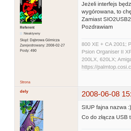
Jeżeli interfejs bę
wygórowana, to chęt
Zamiast SIO2USB
Pozdrawiam
Referent
Nieaktywny
Skąd:
Dąbrowa Górnicza
800 XE + CA 2001; Po
Zarejestrowany:
2008-02-27
Posty:
490
Psion Organiser II X
200LX, 620LX; Amig
https://palmtop.cosi.
Strona
dely
2008-06-08 15
SIUP fajna nazwa :
Co do złącza USB t