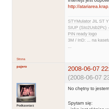
Interfejs jest odpow
http://atariarea.kra
STYMulator
JIL ST Y
SIUP (SIo2Usb2Pc) 
PIN ready logo
3M / InD: ... na kase
...
Strona
pajero
2008-06-07 22
(2008-06-07 23
No chętny to jestem
Spytam się:
Podkasetarz