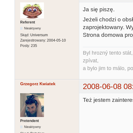
Ja się piszę.
Jeżeli chodzi o obsł
Referent
zaprojektowany. Wys
Nieaktywny
Strona domowa pro
Skąd:
Universum
Zarejestrowany:
2004-05-10
Posty:
235
Byl hrozný tento stát,
zpívat,
a bylo jim to málo, po
Grzegorz Kwiatek
2008-06-08 08
Też jestem zainter
Pretendent
Nieaktywny