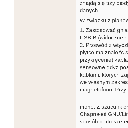
znajdą się trzy diod
danych.
W związku z planow
1. Zastosować gnia
USB-B (widoczne na
2. Przewód z wtyc
płytce ma znaleźć 
przykręcenie) kabla
sensowne gdyż pos
kablami, których z
we własnym zakresi
magnetofonu. Przy o
mono: Z szacunkiem 
Chapnałeś GNU/Linu
sposób portu szere