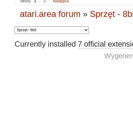
Strony
1
2
Następna
atari.area forum
»
Sprzęt - 8bi
Currently installed
7 official extens
Wygenero