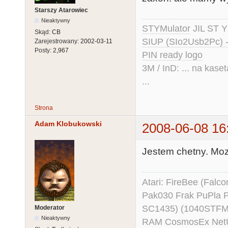
Starszy Atarowiec
Nieaktywny
STYMulator
JIL ST Y
Skąd:
CB
SIUP (SIo2Usb2Pc) 
Zarejestrowany:
2002-03-11
Posty:
2,967
PIN ready logo
3M / InD: ... na kase
...
Strona
Adam Klobukowski
2008-06-08 16
Jestem chetny. Moz
Atari: FireBee (Fal
Pak030 Frak PuPla
SC1435) (1040STFM
Moderator
Nieaktywny
RAM CosmosEx NetU