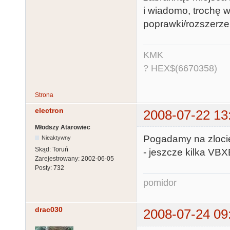
i wiadomo, trochę 
poprawki/rozszerze
KMK
? HEX$(6670358)
Strona
electron
2008-07-22 13
Młodszy Atarowiec
Pogadamy na zlocie
Nieaktywny
Skąd:
Toruń
- jeszcze kilka VB
Zarejestrowany:
2002-06-05
Posty:
732
pomidor
drac030
2008-07-24 09