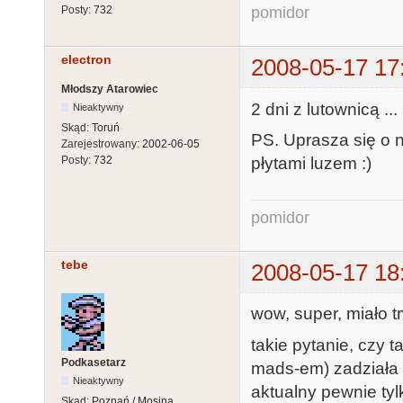
pomidor
Posty:
732
electron
2008-05-17 17
Młodszy Atarowiec
2 dni z lutownicą ..
Nieaktywny
Skąd:
Toruń
PS. Uprasza się o 
Zarejestrowany:
2002-06-05
płytami luzem :)
Posty:
732
pomidor
tebe
2008-05-17 18
wow, super, miało t
takie pytanie, czy
Podkasetarz
mads-em) zadziała
Nieaktywny
aktualny pewnie tyl
Skąd:
Poznań / Mosina