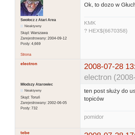
Ok, to dozo w Głuc
Swołocz z Atari Area
KMK
Nieaktywny
? HEX$(6670358)
Skąd:
Warszawa
Zarejestrowany:
2004-09-12
Posty:
4,669
Strona
electron
2008-07-28 13
electron (2008
Młodszy Atarowiec
ten post służy do us
Nieaktywny
Skąd:
Toruń
topiców
Zarejestrowany:
2002-06-05
Posty:
732
pomidor
tebe