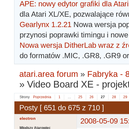
APE: nowy edytor grafiki dla Atari
dla Atari XL/XE, pozwalające rów
Gearlynx 1.2.21
Nowa wersja popu
przynosi poprawki timingu i nowe
Nowa wersja DitherLab wraz z źr
do formatów .MIC, .GR8, .GR9 o
atari.area forum
»
Fabryka - 8
»
Video Board XE - proje
Strony
Poprzednia
1
…
25
26
27
28
29
Posty [ 651 do 675 z 710 ]
electron
2008-05-09 15
Młodszy Atarowiec