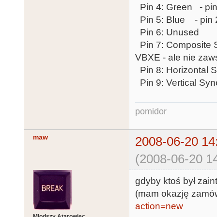
Pin 4: Green - pi
Pin 5: Blue - pin
Pin 6: Unused
Pin 7: Composite S
VBXE - ale nie zaw
Pin 8: Horizontal 
Pin 9: Vertical Sync
pomidor
maw
2008-06-20 14
(2008-06-20 14
gdyby ktoś był zai
(mam okazję zamów
action=new
Młodszy Atarowiec