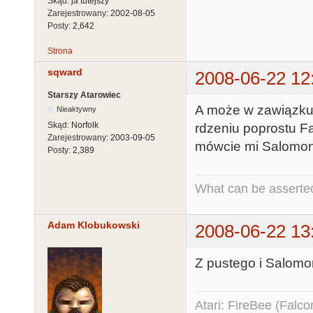
Skąd:
ja tutejszy
Zarejestrowany:
2002-08-05
Posty:
2,642
Strona
sqward
2008-06-22 12
Starszy Atarowiec
A może w zawiązku
Nieaktywny
Skąd:
Norfolk
rdzeniu poprostu Fa
Zarejestrowany:
2003-09-05
mówcie mi Salomon
Posty:
2,389
What can be asserted
Adam Klobukowski
2008-06-22 13
Z pustego i Salomon
Atari: FireBee (Fal