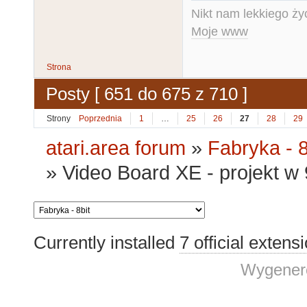
Nikt nam lekkiego życ
Moje www
Strona
Posty [ 651 do 675 z 710 ]
Strony
Poprzednia
1
…
25
26
27
28
29
atari.area forum
»
Fabryka - 8
»
Video Board XE - projekt 
Currently installed
7 official extens
Wygenero