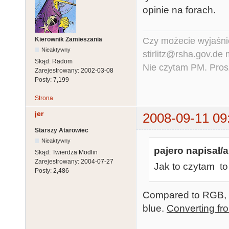
opinie na forach.
Czy możecie wyjaśnić
Kierownik Zamieszania
Nieaktywny
stirlitz@rsha.gov.de
Skąd:
Radom
Nie czytam PM. Pros
Zarejestrowany:
2002-03-08
Posty:
7,199
Strona
jer
2008-09-11 09
Starszy Atarowiec
Nieaktywny
pajero napisał/a
Skąd:
Twierdza Modlin
Zarejestrowany:
2004-07-27
Jak to czytam to
Posty:
2,486
Compared to RGB, a
blue.
Converting from