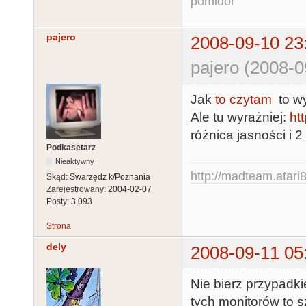
pomidor
pajero
2008-09-10 23
pajero (2008-0
Jak
to czytam
to wy
Ale tu wyrażniej:
ht
różnica jasności i 2
Podkasetarz
Nieaktywny
http://madteam.atari8
Skąd:
Swarzędz k/Poznania
Zarejestrowany:
2004-02-07
Posty:
3,093
Strona
dely
2008-09-11 05
Nie bierz przypad
tych monitorów to 