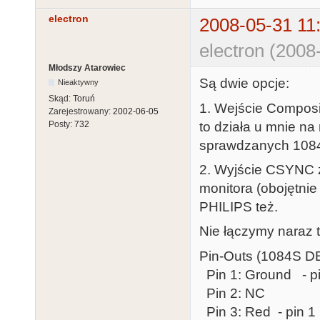
electron
2008-05-31 11
electron (2008
Młodszy Atarowiec
Są dwie opcje:
Nieaktywny
Skąd:
Toruń
1. Wejście Composi
Zarejestrowany:
2002-06-05
to działa u mnie na
Posty:
732
sprawdzanych 1084S
2. Wyjście CSYNC z
monitora (obojętnie
PHILIPS też.
Nie łączymy naraz t
Pin-Outs (1084S D
Pin 1: Ground - p
Pin 2: NC
Pin 3: Red - pin 