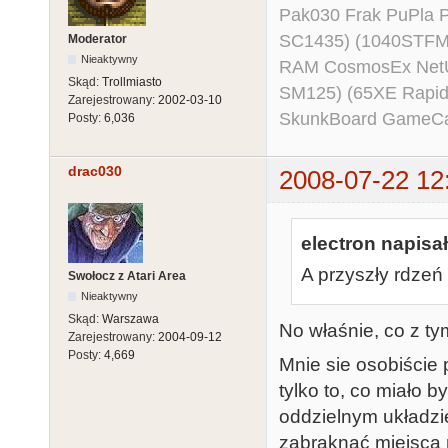
Pak030 Frak PuPla
SC1435) (1040STFM
Moderator
Nieaktywny
RAM CosmosEx NetU
Skąd:
Trollmiasto
SM125) (65XE Rapi
Zarejestrowany:
2002-03-10
SkunkBoard GameCart
Posty:
6,036
drac030
2008-07-22 12
electron napisał
A przyszły rdzeń 
Swołocz z Atari Area
Nieaktywny
Skąd:
Warszawa
No właśnie, co z t
Zarejestrowany:
2004-09-12
Posty:
4,669
Mnie sie osobiście 
tylko to, co miało b
oddzielnym układzi
zabraknąć miejsca n