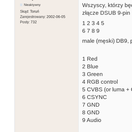
Wszyscy, którzy bę
Nieaktywny
Skąd:
Toruń
złącze DSUB 9-pin 
Zarejestrowany:
2002-06-05
1 2 3 4 5
Posty:
732
6 7 8 9
male (męski) DB9, 
1 Red
2 Blue
3 Green
4 RGB control
5 CVBS (or luma 
6 CSYNC
7 GND
8 GND
9 Audio