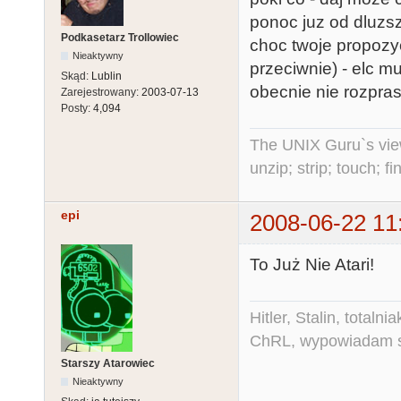
ponoc juz od dluz
Podkasetarz Trollowiec
choc twoje propozy
Nieaktywny
przeciwnie) - elc m
Skąd:
Lublin
obecnie nie rozpras
Zarejestrowany:
2003-07-13
Posty:
4,094
The UNIX Guru`s vie
unzip; strip; touch; 
epi
2008-06-22 11
To Już Nie Atari!
Hitler, Stalin, total
ChRL, wypowiadam si
Starszy Atarowiec
Nieaktywny