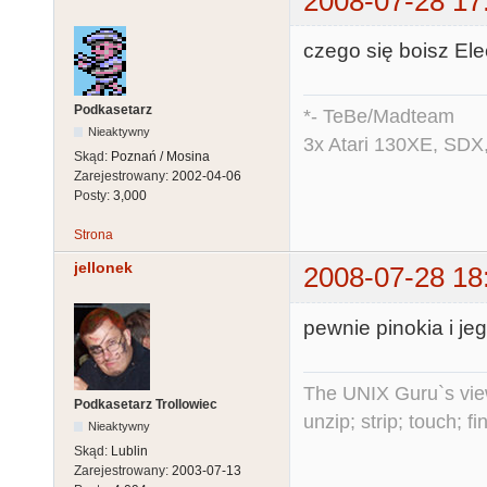
2008-07-28 17
czego się boisz Elec
Podkasetarz
*- TeBe/Madteam
Nieaktywny
3x Atari 130XE, SDX
Skąd:
Poznań / Mosina
Zarejestrowany:
2002-04-06
Posty:
3,000
Strona
jellonek
2008-07-28 18
pewnie pinokia i
The UNIX Guru`s vie
Podkasetarz Trollowiec
unzip; strip; touch; 
Nieaktywny
Skąd:
Lublin
Zarejestrowany:
2003-07-13