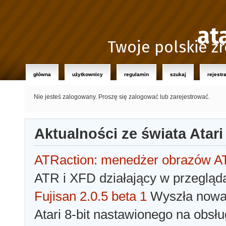
at
Twoje polskie źr
główna
użytkownicy
regulamin
szukaj
rejestr
Nie jesteś zalogowany.
Proszę się zalogować lub zarejestrować.
Aktualności ze świata Atari
ATRaction: menedżer obrazów 
ATR i XFD działający w przegląda
Fujisan 2.0.5 beta 1
Wyszła nowa 
Atari 8-bit nastawionego na obsłu