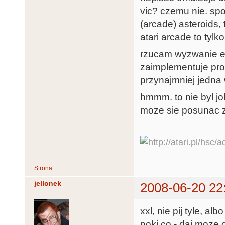
vic? czemu nie. sp
(arcade) asteroids,
atari arcade to tylk
rzucam wyzwanie el
zaimplementuje pro
przynajmniej jedna 
hmmm. to nie byl jo
moze sie posunac z
Strona
jellonek
2008-06-20 22
xxl, nie pij tyle, alb
poki co - daj moze 