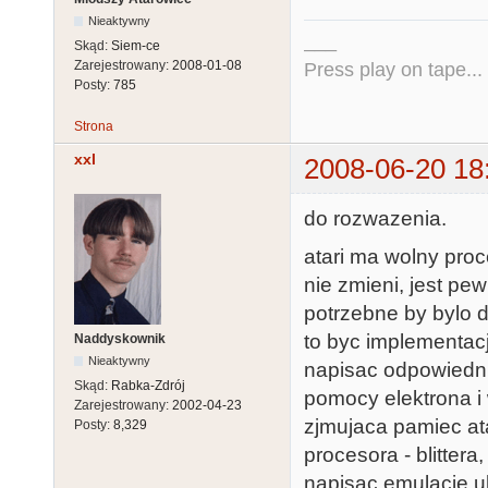
Nieaktywny
___
Skąd:
Siem-ce
Zarejestrowany:
2008-01-08
Press play on tape...
Posty:
785
Strona
xxl
2008-06-20 18
do rozwazenia.
atari ma wolny proc
nie zmieni, jest pe
potrzebne by bylo 
to byc implementac
Naddyskownik
Nieaktywny
napisac odpowiedni)
Skąd:
Rabka-Zdrój
pomocy elektrona i
Zarejestrowany:
2002-04-23
zjmujaca pamiec ata
Posty:
8,329
procesora - blittera
napisac emulacje u