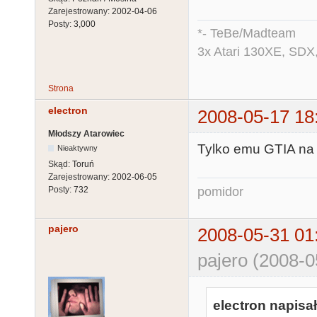
Zarejestrowany:
2002-04-06
Posty:
3,000
*- TeBe/Madteam
3x Atari 130XE, SDX
Strona
electron
2008-05-17 18
Młodszy Atarowiec
Tylko emu GTIA na r
Nieaktywny
Skąd:
Toruń
Zarejestrowany:
2002-06-05
pomidor
Posty:
732
pajero
2008-05-31 01
pajero (2008-0
electron napisał