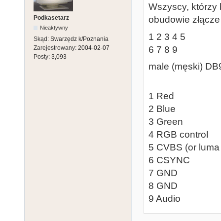
Wszyscy, którzy 
Podkasetarz
obudowie złącze
Nieaktywny
1 2 3 4 5
Skąd:
Swarzędz k/Poznania
6 7 8 9
Zarejestrowany:
2004-02-07
Posty:
3,093
male (męski) DB9
1 Red
2 Blue
3 Green
4 RGB control
5 CVBS (or lum
6 CSYNC
7 GND
8 GND
9 Audio