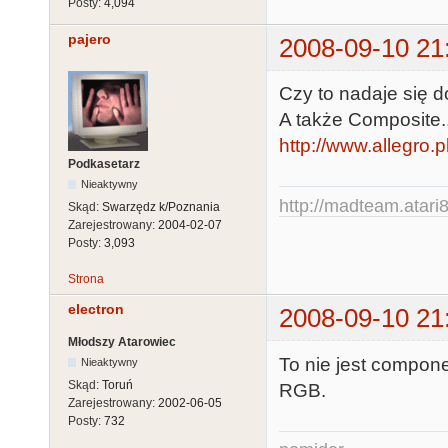
Posty:
4,094
pajero
2008-09-10 21
Czy to nadaje się
A także Composite..
http://www.allegro.
Podkasetarz
Nieaktywny
http://madteam.atari8
Skąd:
Swarzędz k/Poznania
Zarejestrowany:
2004-02-07
Posty:
3,093
Strona
electron
2008-09-10 21
Młodszy Atarowiec
To nie jest compo
Nieaktywny
Skąd:
Toruń
RGB.
Zarejestrowany:
2002-06-05
Posty:
732