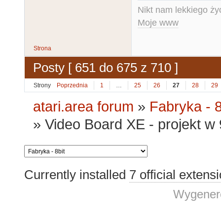
Nikt nam lekkiego życ
Moje www
Strona
Posty [ 651 do 675 z 710 ]
Strony
Poprzednia
1
…
25
26
27
28
29
atari.area forum
»
Fabryka - 8
»
Video Board XE - projekt 
Currently installed
7 official extens
Wygenero