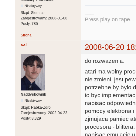
Nieaktywny
___
Skąd:
Siem-ce
Zarejestrowany:
2008-01-08
Press play on tape...
Posty:
785
Strona
xxl
2008-06-20 18
do rozwazenia.
atari ma wolny proc
nie zmieni, jest pe
potrzebne by bylo 
to byc implementac
Naddyskownik
Nieaktywny
napisac odpowiedni)
Skąd:
Rabka-Zdrój
pomocy elektrona i
Zarejestrowany:
2002-04-23
zjmujaca pamiec ata
Posty:
8,329
procesora - blittera
napisac emulacje u