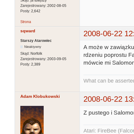
Skąd:
ja tutejszy
Zarejestrowany:
2002-08-05
Posty:
2,642
Strona
sqward
2008-06-22 12
Starszy Atarowiec
A może w zawiązku
Nieaktywny
Skąd:
Norfolk
rdzeniu poprostu Fa
Zarejestrowany:
2003-09-05
mówcie mi Salomon
Posty:
2,389
What can be asserted
Adam Klobukowski
2008-06-22 13
Z pustego i Salomon
Atari: FireBee (Fal