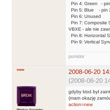
Pin 4: Green - pi
Pin 5: Blue - pin
Pin 6: Unused
Pin 7: Composite S
VBXE - ale nie zaw
Pin 8: Horizontal 
Pin 9: Vertical Sync
pomidor
maw
2008-06-20 14
(2008-06-20 14
gdyby ktoś był zai
(mam okazję zamów
action=new
Młodszy Atarowiec