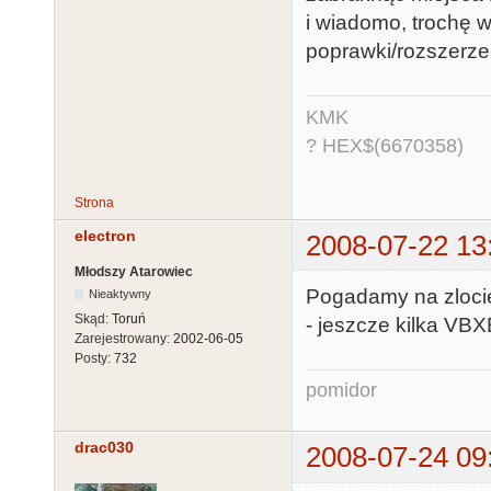
i wiadomo, trochę 
poprawki/rozszerze
KMK
? HEX$(6670358)
Strona
electron
2008-07-22 13
Młodszy Atarowiec
Pogadamy na zlocie
Nieaktywny
Skąd:
Toruń
- jeszcze kilka VB
Zarejestrowany:
2002-06-05
Posty:
732
pomidor
drac030
2008-07-24 09