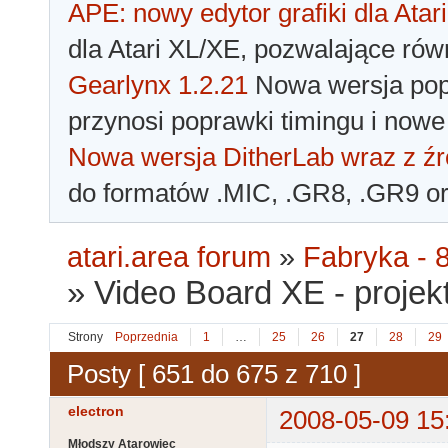
APE: nowy edytor grafiki dla Atari
dla Atari XL/XE, pozwalające rów
Gearlynx 1.2.21
Nowa wersja popu
przynosi poprawki timingu i nowe
Nowa wersja DitherLab wraz z źr
do formatów .MIC, .GR8, .GR9 o
atari.area forum
»
Fabryka - 8
»
Video Board XE - proje
Strony
Poprzednia
1
…
25
26
27
28
29
Posty [ 651 do 675 z 710 ]
electron
2008-05-09 15
Młodszy Atarowiec