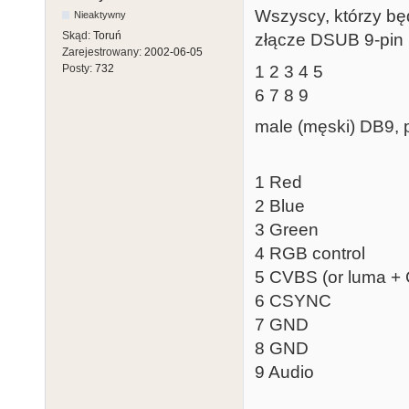
Wszyscy, którzy bę
Nieaktywny
Skąd:
Toruń
złącze DSUB 9-pin 
Zarejestrowany:
2002-06-05
1 2 3 4 5
Posty:
732
6 7 8 9
male (męski) DB9, 
1 Red
2 Blue
3 Green
4 RGB control
5 CVBS (or luma 
6 CSYNC
7 GND
8 GND
9 Audio