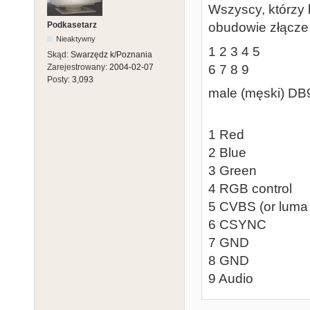
Wszyscy, którzy 
Podkasetarz
obudowie złącze
Nieaktywny
1 2 3 4 5
Skąd:
Swarzędz k/Poznania
6 7 8 9
Zarejestrowany:
2004-02-07
Posty:
3,093
male (męski) DB9
1 Red
2 Blue
3 Green
4 RGB control
5 CVBS (or lum
6 CSYNC
7 GND
8 GND
9 Audio