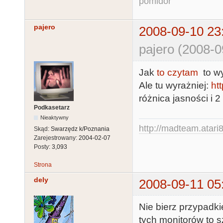
pomidor
pajero
2008-09-10 23
pajero (2008-0
Jak
to czytam
to wy
Ale tu wyrażniej:
ht
różnica jasności i 2
Podkasetarz
Nieaktywny
http://madteam.atari8
Skąd:
Swarzędz k/Poznania
Zarejestrowany:
2004-02-07
Posty:
3,093
Strona
dely
2008-09-11 05
Nie bierz przypad
tych monitorów to 