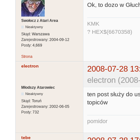
Ok, to dozo w Głuc
Swołocz z Atari Area
KMK
Nieaktywny
? HEX$(6670358)
Skąd:
Warszawa
Zarejestrowany:
2004-09-12
Posty:
4,669
Strona
electron
2008-07-28 13
electron (2008
Młodszy Atarowiec
ten post służy do us
Nieaktywny
Skąd:
Toruń
topiców
Zarejestrowany:
2002-06-05
Posty:
732
pomidor
tebe