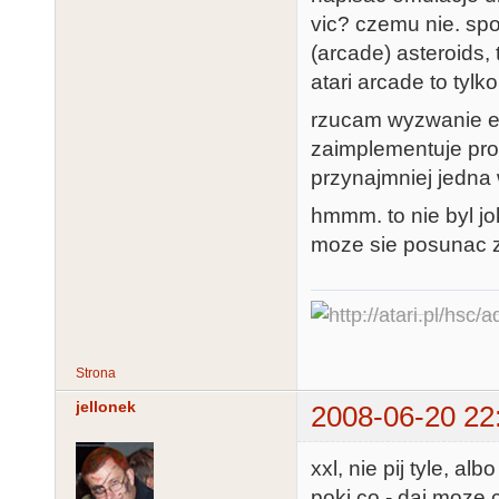
vic? czemu nie. sp
(arcade) asteroids,
atari arcade to tylk
rzucam wyzwanie el
zaimplementuje pro
przynajmniej jedna 
hmmm. to nie byl jo
moze sie posunac z
Strona
jellonek
2008-06-20 22
xxl, nie pij tyle, alb
poki co - daj moze 