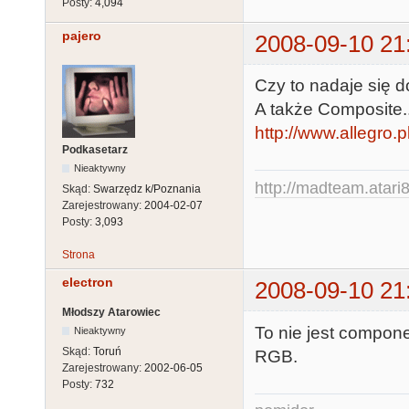
Posty:
4,094
pajero
2008-09-10 21
Czy to nadaje się
A także Composite..
http://www.allegro.
Podkasetarz
Nieaktywny
http://madteam.atari8
Skąd:
Swarzędz k/Poznania
Zarejestrowany:
2004-02-07
Posty:
3,093
Strona
electron
2008-09-10 21
Młodszy Atarowiec
To nie jest compo
Nieaktywny
Skąd:
Toruń
RGB.
Zarejestrowany:
2002-06-05
Posty:
732