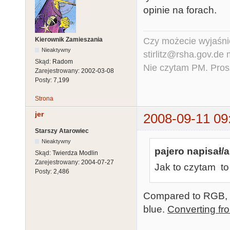
opinie na forach.
Czy możecie wyjaśnić
Kierownik Zamieszania
Nieaktywny
stirlitz@rsha.gov.de
Skąd:
Radom
Nie czytam PM. Pros
Zarejestrowany:
2002-03-08
Posty:
7,199
Strona
jer
2008-09-11 09
Starszy Atarowiec
Nieaktywny
pajero napisał/a
Skąd:
Twierdza Modlin
Zarejestrowany:
2004-07-27
Jak to czytam to
Posty:
2,486
Compared to RGB, a
blue.
Converting from