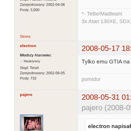
Zarejestrowany:
2002-04-06
Posty:
3,000
*- TeBe/Madteam
3x Atari 130XE, SDX
Strona
electron
2008-05-17 18
Młodszy Atarowiec
Tylko emu GTIA na r
Nieaktywny
Skąd:
Toruń
Zarejestrowany:
2002-06-05
pomidor
Posty:
732
pajero
2008-05-31 01
pajero (2008-0
electron napisał