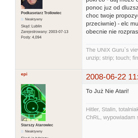
ponoc juz od dluz
Podkasetarz Trollowiec
choc twoje propozy
Nieaktywny
przeciwnie) - elc m
Skąd:
Lublin
obecnie nie rozpras
Zarejestrowany:
2003-07-13
Posty:
4,094
The UNIX Guru`s vie
unzip; strip; touch; 
epi
2008-06-22 11
To Już Nie Atari!
Hitler, Stalin, total
ChRL, wypowiadam si
Starszy Atarowiec
Nieaktywny