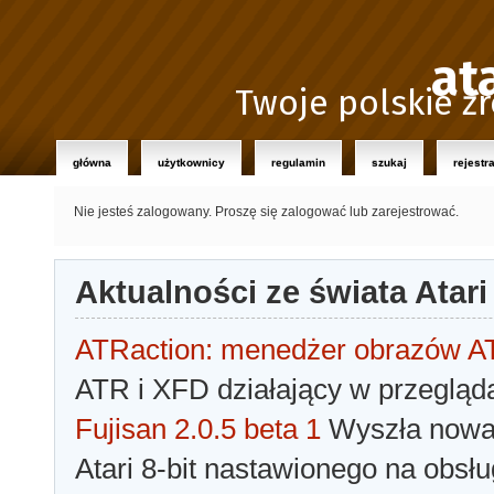
at
Twoje polskie źr
główna
użytkownicy
regulamin
szukaj
rejestr
Nie jesteś zalogowany.
Proszę się zalogować lub zarejestrować.
Aktualności ze świata Atari
ATRaction: menedżer obrazów 
ATR i XFD działający w przegląda
Fujisan 2.0.5 beta 1
Wyszła nowa 
Atari 8-bit nastawionego na obsłu