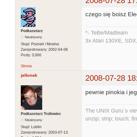
2008-07-28 17
czego się boisz Elec
Podkasetarz
*- TeBe/Madteam
Nieaktywny
3x Atari 130XE, SDX
Skąd:
Poznań / Mosina
Zarejestrowany:
2002-04-06
Posty:
3,000
Strona
jellonek
2008-07-28 18
pewnie pinokia i
The UNIX Guru`s vie
Podkasetarz Trollowiec
unzip; strip; touch; 
Nieaktywny
Skąd:
Lublin
Zarejestrowany:
2003-07-13