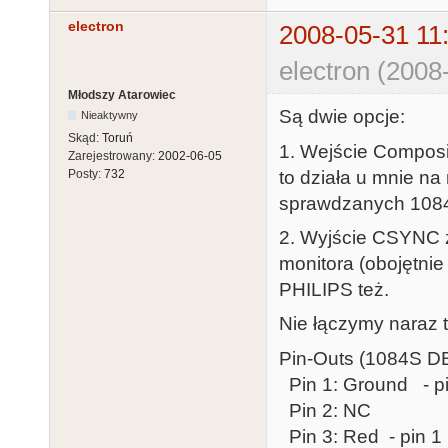
electron
2008-05-31 11
electron (2008
Młodszy Atarowiec
Są dwie opcje:
Nieaktywny
Skąd:
Toruń
1. Wejście Composi
Zarejestrowany:
2002-06-05
to działa u mnie na
Posty:
732
sprawdzanych 1084S
2. Wyjście CSYNC z
monitora (obojętnie
PHILIPS też.
Nie łączymy naraz t
Pin-Outs (1084S D
Pin 1: Ground - p
Pin 2: NC
Pin 3: Red - pin 