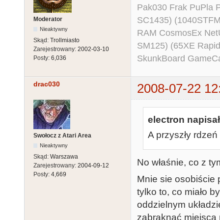
Pak030 Frak PuPla
SC1435) (1040STFM
Moderator
Nieaktywny
RAM CosmosEx NetU
Skąd:
Trollmiasto
SM125) (65XE Rapi
Zarejestrowany:
2002-03-10
SkunkBoard GameCart
Posty:
6,036
drac030
2008-07-22 12
electron napisał
A przyszły rdzeń 
Swołocz z Atari Area
Nieaktywny
Skąd:
Warszawa
No właśnie, co z t
Zarejestrowany:
2004-09-12
Posty:
4,669
Mnie sie osobiście 
tylko to, co miało b
oddzielnym układzi
zabraknąć miejsca n